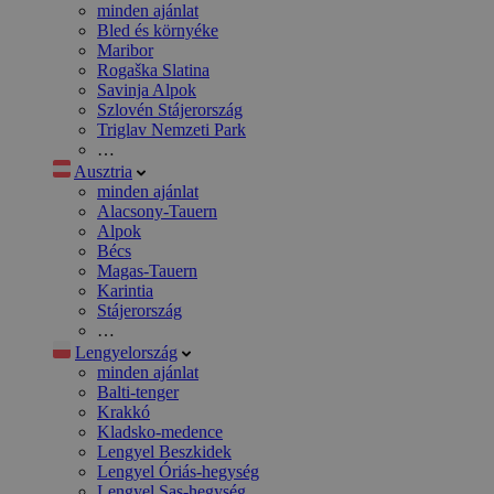
minden ajánlat
Bled és környéke
Maribor
Rogaška Slatina
Savinja Alpok
Szlovén Stájerország
Triglav Nemzeti Park
…
Ausztria
minden ajánlat
Alacsony-Tauern
Alpok
Bécs
Magas-Tauern
Karintia
Stájerország
…
Lengyelország
minden ajánlat
Balti-tenger
Krakkó
Kladsko-medence
Lengyel Beszkidek
Lengyel Óriás-hegység
Lengyel Sas-hegység