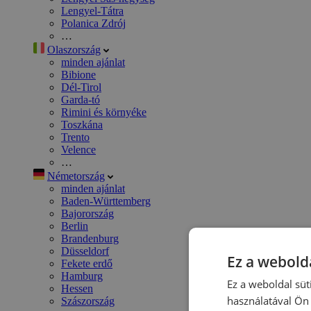
Lengyel-Tátra
Polanica Zdrój
…
Olaszország
minden ajánlat
Bibione
Dél-Tirol
Garda-tó
Rimini és környéke
Toszkána
Trento
Velence
…
Németország
minden ajánlat
Baden-Württemberg
Bajorország
Berlin
Brandenburg
Düsseldorf
Ez a webolda
Fekete erdő
Hamburg
Ez a weboldal süt
Hessen
használatával Ön 
Szászország