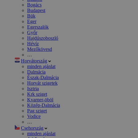
Bogács
Budapest
Bük
Eger
Egerszalók
Győr
Hajdúszoboszló
Hévíz
Mezőkövesd
…
Horvátország
minden ajánlat
Dalmácia
Észak-Dalmácia
Horvát szigetek
Isztria
Krk sziget
Kvarner-öböl
Közép-Dalmácia
Pag sziget
Vodice
…
Csehország
minden ajánlat