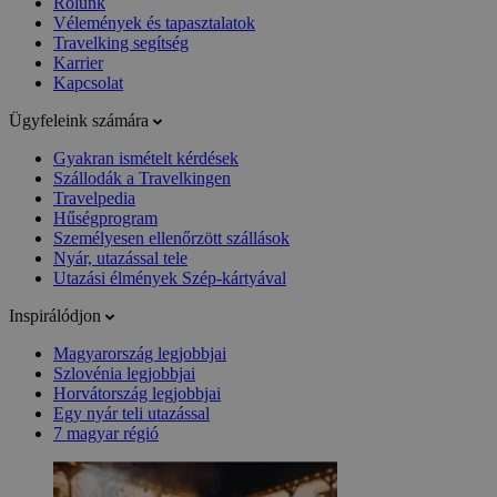
Rólunk
Vélemények és tapasztalatok
Travelking segítség
Karrier
Kapcsolat
Ügyfeleink számára
Gyakran ismételt kérdések
Szállodák a Travelkingen
Travelpedia
Hűségprogram
Személyesen ellenőrzött szállások
Nyár, utazással tele
Utazási élmények Szép-kártyával
Inspirálódjon
Magyarország legjobbjai
Szlovénia legjobbjai
Horvátország legjobbjai
Egy nyár teli utazással
7 magyar régió