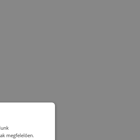
lunk
nak megfelelően.