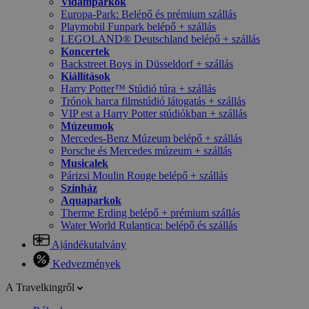
Vidámparkok
Europa-Park: Belépő és prémium szállás
Playmobil Funpark belépő + szállás
LEGOLAND® Deutschland belépő + szállás
Koncertek
Backstreet Boys in Düsseldorf + szállás
Kiállítások
Harry Potter™ Stúdió túra + szállás
Trónok harca filmstúdió látogatás + szállás
VIP est a Harry Potter stúdiókban + szállás
Múzeumok
Mercedes-Benz Múzeum belépő + szállás
Porsche és Mercedes múzeum + szállás
Musicalek
Párizsi Moulin Rouge belépő + szállás
Színház
Aquaparkok
Therme Erding belépő + prémium szállás
Water World Rulantica: belépő és szállás
Ajándékutalvány
Kedvezmények
A Travelkingről