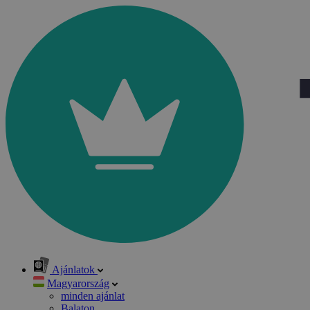
Ajánlatok
Magyarország
minden ajánlat
Balaton