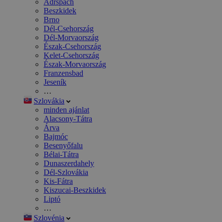
Adršpach
Beszkidek
Brno
Dél-Csehország
Dél-Morvaország
Észak-Csehország
Kelet-Csehország
Észak-Morvaország
Franzensbad
Jeseník
…
Szlovákia
minden ajánlat
Alacsony-Tátra
Árva
Bajmóc
Besenyőfalu
Bélai-Tátra
Dunaszerdahely
Dél-Szlovákia
Kis-Fátra
Kiszucai-Beszkidek
Liptó
…
Szlovénia