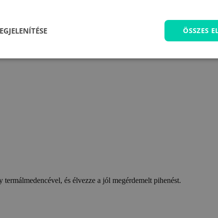
EGJELENÍTÉSE
ÖSSZES 
 termálmedencével, és élvezze a jól megérdemelt pihenést.