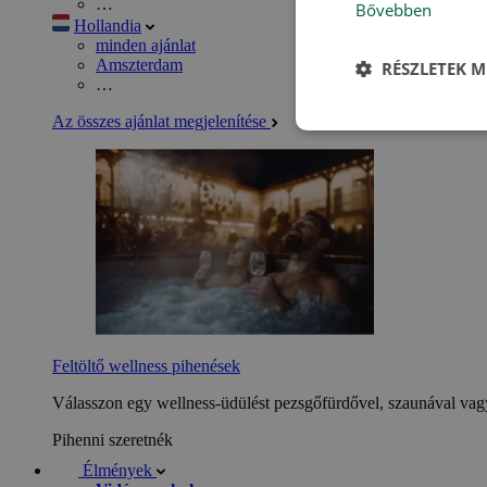
…
Bővebben
Hollandia
minden ajánlat
Amszterdam
RÉSZLETEK M
…
Az összes ajánlat megjelenítése
Feltöltő wellness pihenések
Válasszon egy wellness-üdülést pezsgőfürdővel, szaunával vagy
Pihenni szeretnék
Élmények