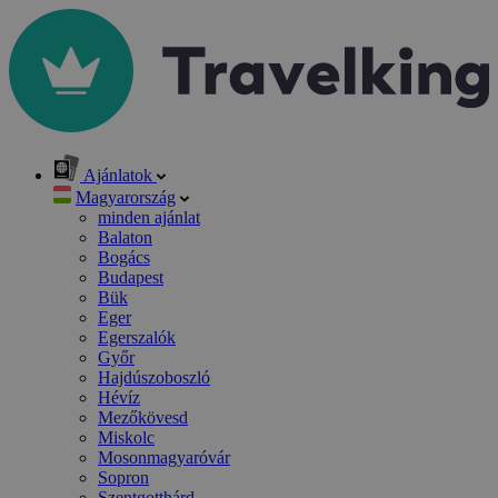
Ajánlatok
Magyarország
minden ajánlat
Balaton
Bogács
Budapest
Bük
Eger
Egerszalók
Győr
Hajdúszoboszló
Hévíz
Mezőkövesd
Miskolc
Mosonmagyaróvár
Sopron
Szentgotthárd