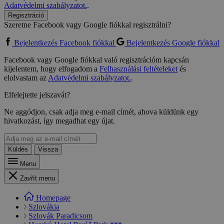
Adatvédelmi szabályzatot.
.
Regisztráció
Szeretne Facebook vagy Google fiókkal regisztrálni?
Bejelentkezés Facebook fiókkal
Bejelentkezés Google fiókkal
Facebook vagy Google fiókkal való regisztrációm kapcsán
kijelentem, hogy elfogadom a
Felhasználási feltételeket
és
elolvastam az
Adatvédelmi szabályzatot.
.
Elfelejtette jelszavát?
Ne aggódjon, csak adja meg e-mail címét, ahova küldünk egy
hivatkozást, így megadhat egy újat.
Küldés
Vissza
Menu
Zavřít menu
Homepage
Szlovákia
Szlovák Paradicsom