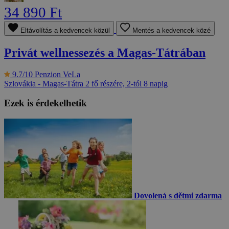
34 890 Ft
Eltávolítás a kedvencek közül
Mentés a kedvencek közé
Privát wellnessezés a Magas-Tátrában
9.7/10
Penzion VeLa
Szlovákia - Magas-Tátra
2 fő részére, 2-tól 8 napig
Ezek is érdekelhetik
Dovolená s dětmi zdarma