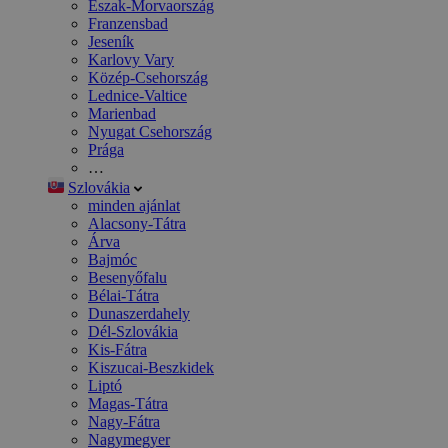
Észak-Morvaország
Franzensbad
Jeseník
Karlovy Vary
Közép-Csehország
Lednice-Valtice
Marienbad
Nyugat Csehország
Prága
…
Szlovákia
minden ajánlat
Alacsony-Tátra
Árva
Bajmóc
Besenyőfalu
Bélai-Tátra
Dunaszerdahely
Dél-Szlovákia
Kis-Fátra
Kiszucai-Beszkidek
Liptó
Magas-Tátra
Nagy-Fátra
Nagymegyer