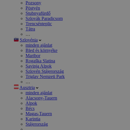
Pozsony
Pöstyén
Stubnyafürdő
Szlovák Paradicsom
Trencsénteplic
Tátra
…
Szlovénia
minden ajánlat
Bled és környéke
Maribor
Rogaška Slatina
Savinja Alpok
Szlovén Stájerország
Triglav Nemzeti Park
…
Ausztria
minden ajánlat
Alacsony-Tauern
Alpok
Bécs
Magas-Tauern
Karintia
Stájerország
…