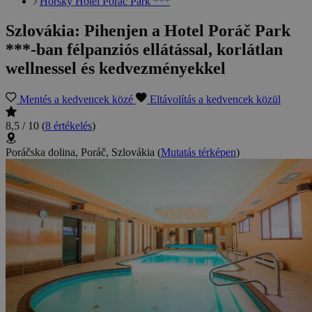
Horský Hotel Poráč Park ***
Szlovákia: Pihenjen a Hotel Poráč Park
***-ban félpanziós ellátással, korlátlan
wellnessel és kedvezményekkel
Mentés a kedvencek közé
Eltávolítás a kedvencek közül
8,5 / 10
(
8 értékelés
)
Poráčska dolina, Poráč, Szlovákia
(
Mutatás térképen
)