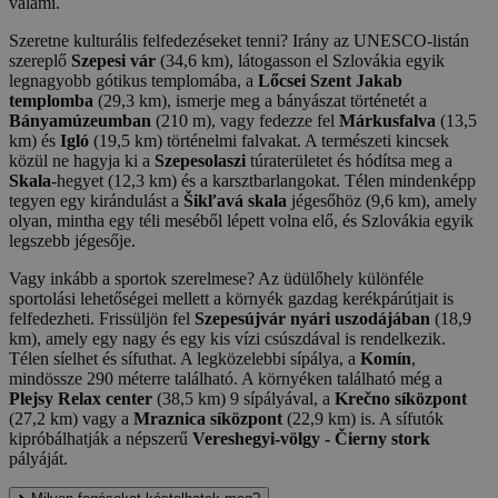
valami.
Szeretne kulturális felfedezéseket tenni? Irány az UNESCO-listán
szereplő
Szepesi vár
(34,6 km), látogasson el Szlovákia egyik
legnagyobb gótikus templomába, a
Lőcsei Szent Jakab
templomba
(29,3 km), ismerje meg a bányászat történetét a
Bányamúzeumban
(210 m), vagy fedezze fel
Márkusfalva
(13,5
km) és
Igló
(19,5 km) történelmi falvakat. A természeti kincsek
közül ne hagyja ki a
Szepesolaszi
túraterületet és hódítsa meg a
Skala
-hegyet (12,3 km) és a karsztbarlangokat. Télen mindenképp
tegyen egy kirándulást a
Šikľavá skala
jégesőhöz (9,6 km), amely
olyan, mintha egy téli meséből lépett volna elő, és Szlovákia egyik
legszebb jégesője.
Vagy inkább a sportok szerelmese? Az üdülőhely különféle
sportolási lehetőségei mellett a környék gazdag kerékpárútjait is
felfedezheti. Frissüljön fel
Szepesújvár nyári uszodájában
(18,9
km), amely egy nagy és egy kis vízi csúszdával is rendelkezik.
Télen síelhet és sífuthat. A legközelebbi sípálya, a
Komín
,
mindössze 290 méterre található. A környéken található még a
Plejsy Relax center
(38,5 km) 9 sípályával, a
Krečno síközpont
(27,2 km) vagy a
Mraznica síközpont
(22,9 km) is. A sífutók
kipróbálhatják a népszerű
Vereshegyi-völgy - Čierny stork
pályáját.