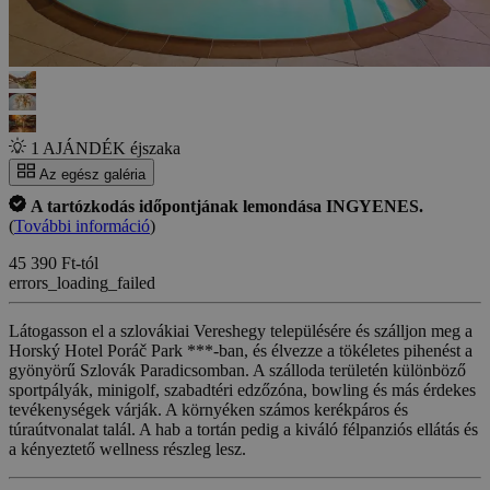
1 AJÁNDÉK éjszaka
Az egész galéria
A tartózkodás időpontjának lemondása INGYENES.
(
További információ
)
45 390 Ft-tól
errors_loading_failed
Látogasson el a szlovákiai Vereshegy településére és szálljon meg a
Horský Hotel Poráč Park ***-ban, és élvezze a tökéletes pihenést a
gyönyörű Szlovák Paradicsomban. A szálloda területén különböző
sportpályák, minigolf, szabadtéri edzőzóna, bowling és más érdekes
tevékenységek várják. A környéken számos kerékpáros és
túraútvonalat talál. A hab a tortán pedig a kiváló félpanziós ellátás és
a kényeztető wellness részleg lesz.