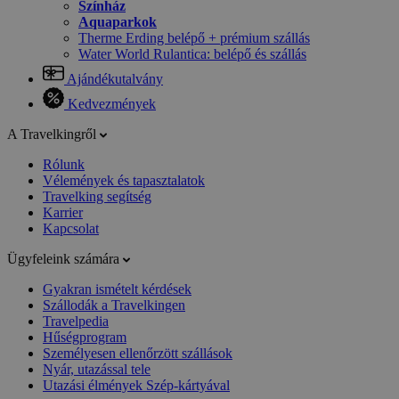
Színház
Aquaparkok
Therme Erding belépő + prémium szállás
Water World Rulantica: belépő és szállás
Ajándékutalvány
Kedvezmények
A Travelkingről
Rólunk
Vélemények és tapasztalatok
Travelking segítség
Karrier
Kapcsolat
Ügyfeleink számára
Gyakran ismételt kérdések
Szállodák a Travelkingen
Travelpedia
Hűségprogram
Személyesen ellenőrzött szállások
Nyár, utazással tele
Utazási élmények Szép-kártyával