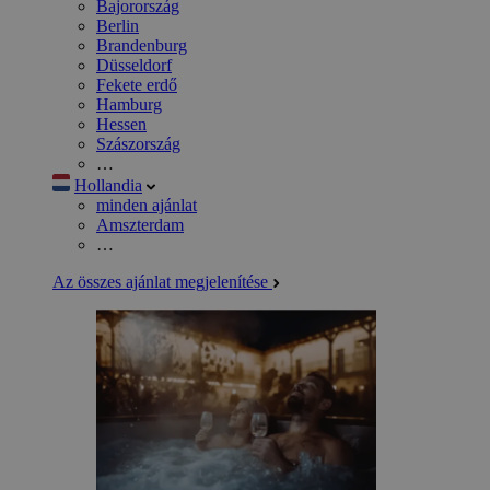
Bajorország
Berlin
Brandenburg
Düsseldorf
Fekete erdő
Hamburg
Hessen
Szászország
…
Hollandia
minden ajánlat
Amszterdam
…
Az összes ajánlat megjelenítése