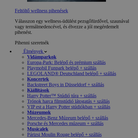
Feltöltő wellness pihenések
Válasszon egy wellness-üdülést pezsgőfürdővel, szaunával
vagy termálmedencével, és élvezze a jól megérdemelt
pihenést.
Pihenni szeretnék
Élmények
Vidámparkok
Europa-Park: Belépő és prémium szállás
Playmobil Funpark belépő + szállás
LEGOLAND® Deutschland belépő + szállás
Koncertek
Backstreet Boys in Düsseldorf + szállás
Kiállítások
Harry Potter™ Stúdió túra + szállás
Trónok harca filmstúdió látogatás + szállás
VIP est a Harry Potter stúdiókban + szállás
Múzeumok
Mercedes-Benz Múzeum belépő + szállás
Porsche és Mercedes múzeum + szállás
Musicalek
Párizsi Moulin Rouge belépő + szállás