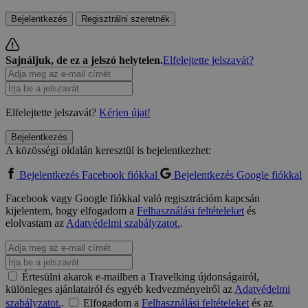
Bejelentkezés
Regisztrálni szeretnék
Sajnáljuk, de ez a jelszó helytelen.
Elfelejtette jelszavát?
Elfelejtette jelszavát?
Kérjen újat!
Bejelentkezés
A közösségi oldalán keresztül is bejelentkezhet:
Bejelentkezés Facebook fiókkal
Bejelentkezés Google fiókkal
Facebook vagy Google fiókkal való regisztrációm kapcsán
kijelentem, hogy elfogadom a
Felhasználási feltételeket
és
elolvastam az
Adatvédelmi szabályzatot.
.
Értesülni akarok e-mailben a Travelking újdonságairól,
különleges ajánlatairól és egyéb kedvezményeiről az
Adatvédelmi
szabályzatot.
.
Elfogadom a
Felhasználási feltételeket
és az