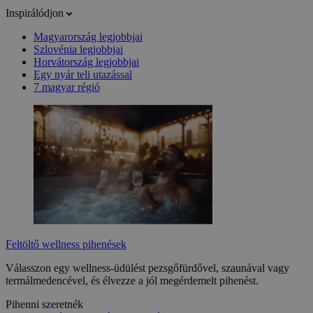
Inspirálódjon
Magyarország legjobbjai
Szlovénia legjobbjai
Horvátország legjobbjai
Egy nyár teli utazással
7 magyar régió
Feltöltő wellness pihenések
Válasszon egy wellness-üdülést pezsgőfürdővel, szaunával vagy
termálmedencével, és élvezze a jól megérdemelt pihenést.
Pihenni szeretnék