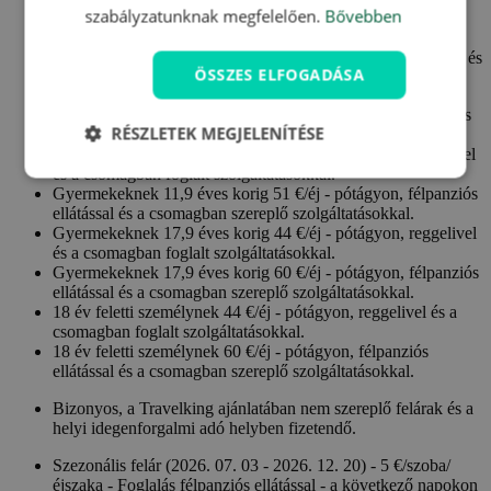
szabályzatunknak megfelelően.
Bővebben
Az utalvány nem használható fel 2026.12.24. - 2026.12.26. és
ÖSSZES ELFOGADÁSA
2026.12.31. - 2027.01.01. között.
Gyermekeknek 5,9 éves korig ingyenes - pótágyon és ellátás
RÉSZLETEK MEGJELENÍTÉSE
nélkül.
Gyermekeknek 11,9 éves korig 36 €/éj - pótágyon, reggelivel
és a csomagban foglalt szolgáltatásokkal.
Gyermekeknek 11,9 éves korig 51 €/éj - pótágyon, félpanziós
ellátással és a csomagban szereplő szolgáltatásokkal.
Gyermekeknek 17,9 éves korig 44 €/éj - pótágyon, reggelivel
és a csomagban foglalt szolgáltatásokkal.
Gyermekeknek 17,9 éves korig 60 €/éj - pótágyon, félpanziós
ellátással és a csomagban szereplő szolgáltatásokkal.
18 év feletti személynek 44 €/éj - pótágyon, reggelivel és a
csomagban foglalt szolgáltatásokkal.
18 év feletti személynek 60 €/éj - pótágyon, félpanziós
ellátással és a csomagban szereplő szolgáltatásokkal.
Bizonyos, a Travelking ajánlatában nem szereplő felárak és a
helyi idegenforgalmi adó helyben fizetendő.
Szezonális felár (2026. 07. 03 - 2026. 12. 20) - 5 €/szoba/
éjszaka - Foglalás félpanziós ellátással - a következő napokon