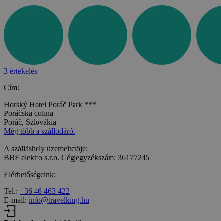
3 értékelés
Cím:
Horský Hotel Poráč Park ***
Poráčska dolina
Poráč, Szlovákia
Még több a szállodáról
A szálláshely üzemeltetője:
BBF elektro s.r.o. Cégjegyzékszám: 36177245
Elérhetőségeink:
Tel.:
+36 46 463 422
E-mail:
info@travelking.hu