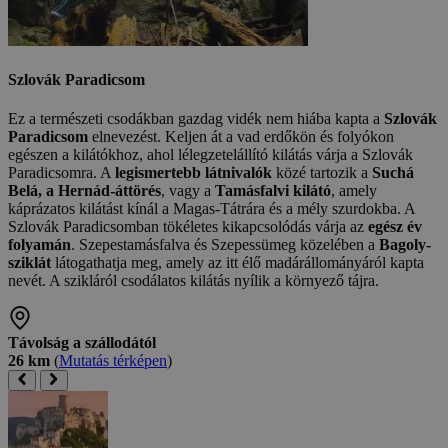
Szlovák Paradicsom
Ez a természeti csodákban gazdag vidék nem hiába kapta a
Szlovák
Paradicsom
elnevezést. Keljen át a vad erdőkön és folyókon
egészen a kilátókhoz, ahol lélegzetelállító kilátás várja a Szlovák
Paradicsomra. A
legismertebb látnivalók
közé tartozik a
Suchá
Belá, a Hernád-áttörés
, vagy a
Tamásfalvi kilátó
, amely
káprázatos kilátást kínál a Magas-Tátrára és a mély szurdokba. A
Szlovák Paradicsomban tökéletes kikapcsolódás várja az
egész év
folyamán
. Szepestamásfalva és Szepessümeg közelében a
Bagoly-
sziklát
látogathatja meg, amely az itt élő madárállományáról kapta
nevét. A szikláról csodálatos kilátás nyílik a környező tájra.
Távolság a szállodától
26 km
(
Mutatás térképen
)