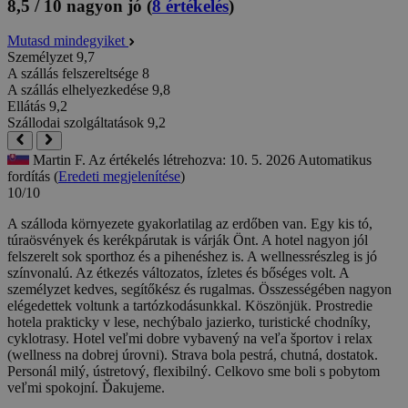
8,5 / 10
nagyon jó
(
8 értékelés
)
Mutasd mindegyiket
Személyzet
9,7
A szállás felszereltsége
8
A szállás elhelyezkedése
9,8
Ellátás
9,2
Szállodai szolgáltatások
9,2
Martin F.
Az értékelés létrehozva: 10. 5. 2026
Automatikus
fordítás (
Eredeti megjelenítése
)
10/10
A szálloda környezete gyakorlatilag az erdőben van. Egy kis tó,
túraösvények és kerékpárutak is várják Önt. A hotel nagyon jól
felszerelt sok sporthoz és a pihenéshez is. A wellnessrészleg is jó
színvonalú. Az étkezés változatos, ízletes és bőséges volt. A
személyzet kedves, segítőkész és rugalmas. Összességében nagyon
elégedettek voltunk a tartózkodásunkkal. Köszönjük.
Prostredie
hotela prakticky v lese, nechýbalo jazierko, turistické chodníky,
cyklotrasy. Hotel veľmi dobre vybavený na veľa športov i relax
(wellness na dobrej úrovni). Strava bola pestrá, chutná, dostatok.
Personál milý, ústretový, flexibilný. Celkovo sme boli s pobytom
veľmi spokojní. Ďakujeme.