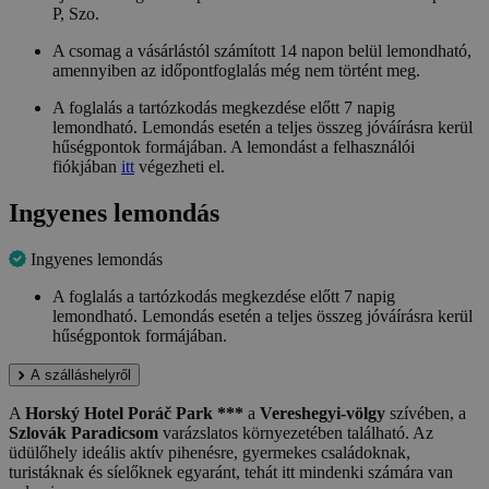
P, Szo.
A csomag a vásárlástól számított 14 napon belül lemondható,
amennyiben az időpontfoglalás még nem történt meg.
A foglalás a tartózkodás megkezdése előtt 7 napig
lemondható. Lemondás esetén a teljes összeg jóváírásra kerül
hűségpontok formájában. A lemondást a felhasználói
fiókjában
itt
végezheti el.
Ingyenes lemondás
Ingyenes lemondás
A foglalás a tartózkodás megkezdése előtt 7 napig
lemondható. Lemondás esetén a teljes összeg jóváírásra kerül
hűségpontok formájában.
A szálláshelyről
A
Horský Hotel Poráč Park ***
a
Vereshegyi-völgy
szívében, a
Szlovák Paradicsom
varázslatos környezetében található. Az
üdülőhely ideális aktív pihenésre, gyermekes családoknak,
turistáknak és síelőknek egyaránt, tehát itt mindenki számára van