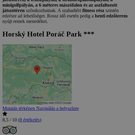
minigolfpályán, a 6 méteres mászófalon és az aszfaltozott
játszótéren
szórakozhatnak. A szabadtéri
fitness rész
szintén
edzésre ad lehetőséget. Rossz idő esetén pedig a
benti edzőterem
nyújt remek menedéket.
Horský Hotel Poráč Park ***
Mutatás térképen
Navigálás a helyszínre
8,5 / 10
(
8 értékelés
)