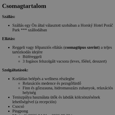
Csomagtartalom
Szállás:
Szállás egy Ön által választott szobában a Horský Hotel Poráč
Park *** szállodában
Ellátás:
Reggeli vagy félpanziós ellátás (
csomagtípus szerint
) a teljes
tartózkodás idejére
Büféreggeli
3 fogásos felszolgált vacsora (leves, főétel, desszert)
Szolgáltatások:
Korlátlan belépés a wellness részlegbe
Relaxációs medence és pezsgőfürdő
Finn és gőzszauna, hidromasszázs zuhanyok, relaxációs
helyiség
Teniszpálya használata ütők és labdák kölcsönzésének
lehetőségével (a recepción)
Csocsó
Pingpong