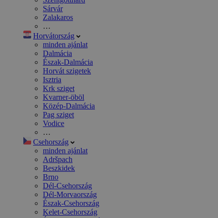
Sárvár
Zalakaros
…
Horvátország
minden ajánlat
Dalmácia
Észak-Dalmácia
Horvát szigetek
Isztria
Krk sziget
Kvarner-öböl
Közép-Dalmácia
Pag sziget
Vodice
…
Csehország
minden ajánlat
Adršpach
Beszkidek
Brno
Dél-Csehország
Dél-Morvaország
Észak-Csehország
Kelet-Csehország