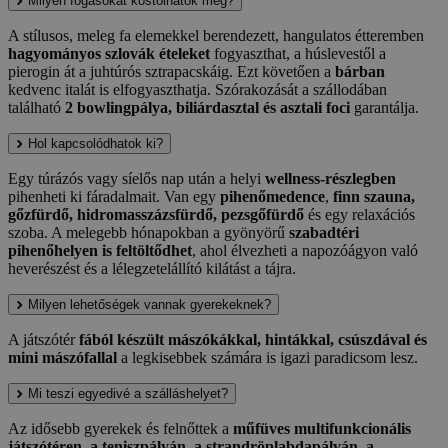
Milyen fogásokat kóstolhatok meg?
A stílusos, meleg fa elemekkel berendezett, hangulatos étteremben
hagyományos szlovák ételeket
fogyaszthat, a húslevestől a
pierogin át a juhtúrós sztrapacskáig. Ezt követően a
bárban
kedvenc italát is elfogyaszthatja. Szórakozását a szállodában
található
2 bowlingpálya, biliárdasztal és asztali foci
garantálja.
Hol kapcsolódhatok ki?
Egy túrázós vagy síelős nap után a helyi
wellness-részlegben
pihenheti ki fáradalmait. Van egy
pihenőmedence
,
finn szauna,
gőzfürdő, hidromasszázsfürdő, pezsgőfürdő
és egy relaxációs
szoba. A melegebb hónapokban a gyönyörű
szabadtéri
pihenőhelyen is feltöltődhet
, ahol élvezheti a napozóágyon való
heverészést és a lélegzetelállító kilátást a tájra.
Milyen lehetőségek vannak gyerekeknek?
A játszótér
fából készült mászókákkal, hintákkal, csúszdával és
mini mászófallal
a legkisebbek számára is igazi paradicsom lesz.
Mi teszi egyedivé a szálláshelyet?
Az idősebb gyerekek és felnőttek a
műfüves multifunkcionális
játszótéren, a teniszpályán, a strandröplabdapályán, a