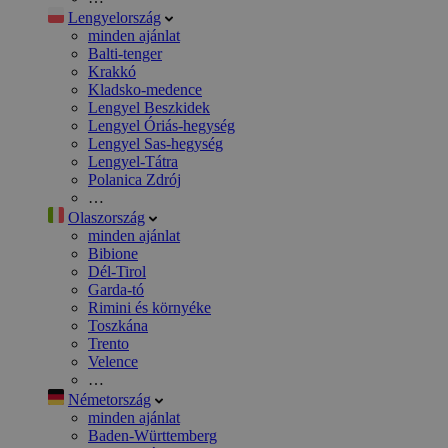
Lengyelország
minden ajánlat
Balti-tenger
Krakkó
Kladsko-medence
Lengyel Beszkidek
Lengyel Óriás-hegység
Lengyel Sas-hegység
Lengyel-Tátra
Polanica Zdrój
…
Olaszország
minden ajánlat
Bibione
Dél-Tirol
Garda-tó
Rimini és környéke
Toszkána
Trento
Velence
…
Németország
minden ajánlat
Baden-Württemberg