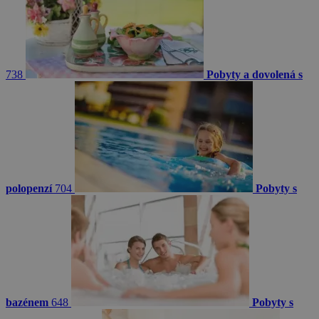
738
Pobyty a dovolená s
polopenzí
704
Pobyty s
bazénem
648
Pobyty s