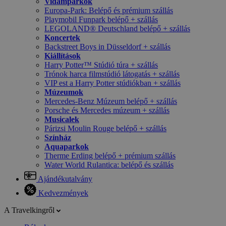
Vidámparkok
Europa-Park: Belépő és prémium szállás
Playmobil Funpark belépő + szállás
LEGOLAND® Deutschland belépő + szállás
Koncertek
Backstreet Boys in Düsseldorf + szállás
Kiállítások
Harry Potter™ Stúdió túra + szállás
Trónok harca filmstúdió látogatás + szállás
VIP est a Harry Potter stúdiókban + szállás
Múzeumok
Mercedes-Benz Múzeum belépő + szállás
Porsche és Mercedes múzeum + szállás
Musicalek
Párizsi Moulin Rouge belépő + szállás
Színház
Aquaparkok
Therme Erding belépő + prémium szállás
Water World Rulantica: belépő és szállás
Ajándékutalvány
Kedvezmények
A Travelkingről