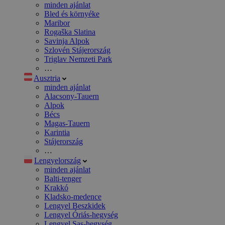
minden ajánlat
Bled és környéke
Maribor
Rogaška Slatina
Savinja Alpok
Szlovén Stájerország
Triglav Nemzeti Park
…
Ausztria
minden ajánlat
Alacsony-Tauern
Alpok
Bécs
Magas-Tauern
Karintia
Stájerország
…
Lengyelország
minden ajánlat
Balti-tenger
Krakkó
Kladsko-medence
Lengyel Beszkidek
Lengyel Óriás-hegység
Lengyel Sas-hegység