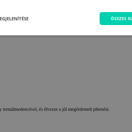
EGJELENÍTÉSE
ÖSSZES 
 termálmedencével, és élvezze a jól megérdemelt pihenést.