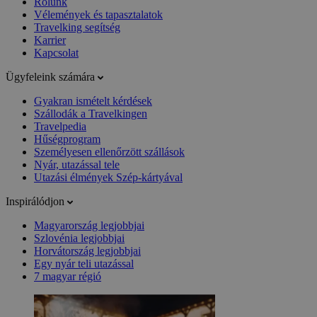
Rólunk
Vélemények és tapasztalatok
Travelking segítség
Karrier
Kapcsolat
Ügyfeleink számára
Gyakran ismételt kérdések
Szállodák a Travelkingen
Travelpedia
Hűségprogram
Személyesen ellenőrzött szállások
Nyár, utazással tele
Utazási élmények Szép-kártyával
Inspirálódjon
Magyarország legjobbjai
Szlovénia legjobbjai
Horvátország legjobbjai
Egy nyár teli utazással
7 magyar régió