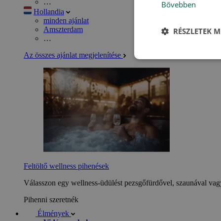
…
Bővebben
Hollandia
minden ajánlat
Amszterdam
RÉSZLETEK M
…
Az összes ajánlat megjelenítése
Feltöltő wellness pihenések
Válasszon egy wellness-üdülést pezsgőfürdővel, szaunával vagy
Pihenni szeretnék
Élmények