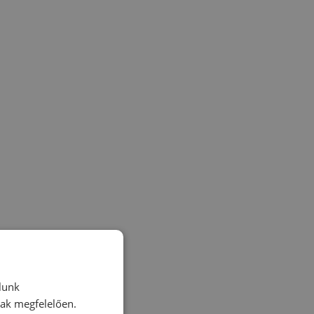
lunk
nak megfelelően.