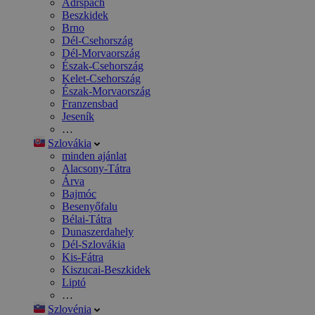
Adršpach
Beszkidek
Brno
Dél-Csehország
Dél-Morvaország
Észak-Csehország
Kelet-Csehország
Észak-Morvaország
Franzensbad
Jeseník
…
Szlovákia
minden ajánlat
Alacsony-Tátra
Árva
Bajmóc
Besenyőfalu
Bélai-Tátra
Dunaszerdahely
Dél-Szlovákia
Kis-Fátra
Kiszucai-Beszkidek
Liptó
…
Szlovénia