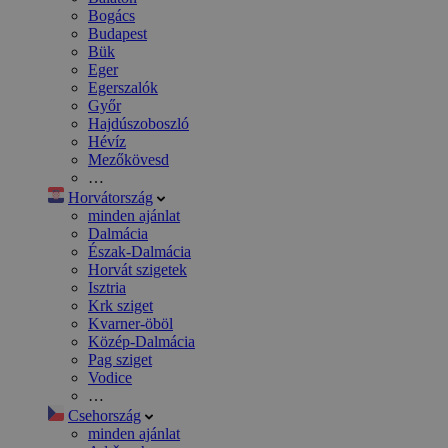
Bogács
Budapest
Bük
Eger
Egerszalók
Győr
Hajdúszoboszló
Hévíz
Mezőkövesd
…
Horvátország
minden ajánlat
Dalmácia
Észak-Dalmácia
Horvát szigetek
Isztria
Krk sziget
Kvarner-öböl
Közép-Dalmácia
Pag sziget
Vodice
…
Csehország
minden ajánlat