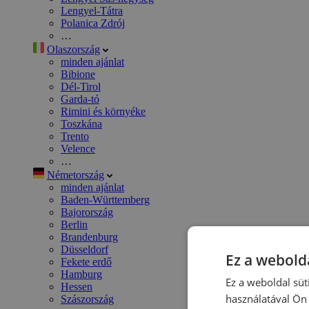
Lengyel-Tátra
Polanica Zdrój
…
Olaszország
minden ajánlat
Bibione
Dél-Tirol
Garda-tó
Rimini és környéke
Toszkána
Trento
Velence
…
Németország
minden ajánlat
Baden-Württemberg
Bajorország
Berlin
Brandenburg
Düsseldorf
Ez a webolda
Fekete erdő
Hamburg
Ez a weboldal süt
Hessen
használatával Ön 
Szászország