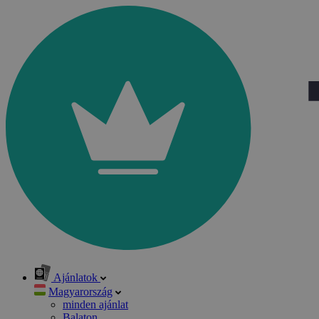
Ajánlatok
Magyarország
minden ajánlat
Balaton