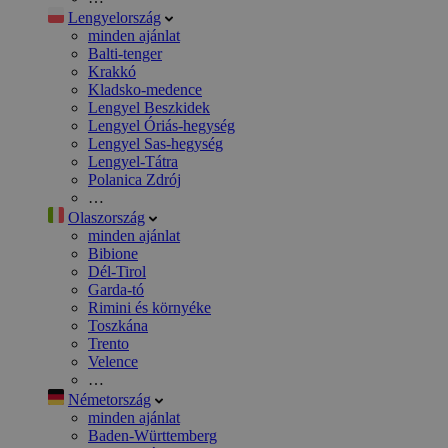
Lengyelország
minden ajánlat
Balti-tenger
Krakkó
Kladsko-medence
Lengyel Beszkidek
Lengyel Óriás-hegység
Lengyel Sas-hegység
Lengyel-Tátra
Polanica Zdrój
…
Olaszország
minden ajánlat
Bibione
Dél-Tirol
Garda-tó
Rimini és környéke
Toszkána
Trento
Velence
…
Németország
minden ajánlat
Baden-Württemberg