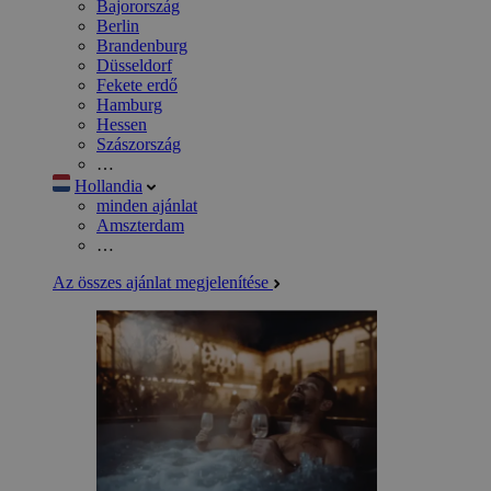
Bajorország
Berlin
Brandenburg
Düsseldorf
Fekete erdő
Hamburg
Hessen
Szászország
…
Hollandia
minden ajánlat
Amszterdam
…
Az összes ajánlat megjelenítése