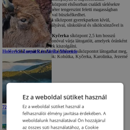
A
Ski areál Soláň
síközpont elsősorban családi síelésekre
szakosodott és 816 méter tengerszint feletti magasságban
elhelyezkedő sípályával büszkélkedhet.
A
Ski areál Opálená
síközpont gyerekparkon kívül,
snowparkkal, két sípályával, síiskolával és síkölcsönzővel is
rendelkezik.
A
Ski areál Synot - Kyčerka
síközpont 2,5 km hosszú
sípályával és 9 sífelvonóval várja látogatóit, amelyek óránként
6,5 ezer síelőt képesek kiszolgálni.
Holčovice Zoopark és Afrika Múzeum
A
Ski areál Razula
síbérletével 6 síközpontot látogathat meg,
amelyek a következők: Kohútka, Kyčerka, Karolinka, Jezerné
és Machůzky.
Ez a weboldal sütiket használ
Ez a weboldal sütiket használ a
721-es függőhíd, Alsó-Morvaország
felhasználói élmény javítása érdekében. A
weboldalunk használatával Ön hozzájárul
az összes süti használatához, a Cookie