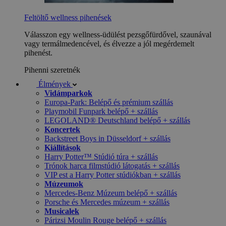
Feltöltő wellness pihenések
Válasszon egy wellness-üdülést pezsgőfürdővel, szaunával
vagy termálmedencével, és élvezze a jól megérdemelt
pihenést.
Pihenni szeretnék
Élmények
Vidámparkok
Europa-Park: Belépő és prémium szállás
Playmobil Funpark belépő + szállás
LEGOLAND® Deutschland belépő + szállás
Koncertek
Backstreet Boys in Düsseldorf + szállás
Kiállítások
Harry Potter™ Stúdió túra + szállás
Trónok harca filmstúdió látogatás + szállás
VIP est a Harry Potter stúdiókban + szállás
Múzeumok
Mercedes-Benz Múzeum belépő + szállás
Porsche és Mercedes múzeum + szállás
Musicalek
Párizsi Moulin Rouge belépő + szállás