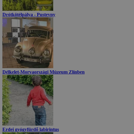
Drótkötélpálya - Pustevny
Délkelet-Morvaországi Múzeum Zlínben
Erdei gyógyfürdő labirintus