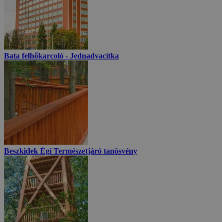
Bata felhőkarcoló - Jednadvacítka
Beszkidek Égi Természetjáró tanösvény