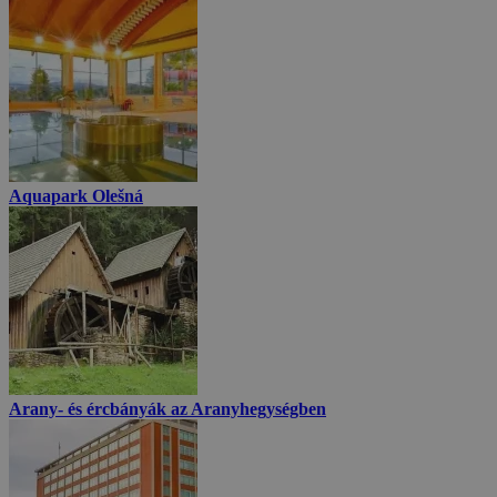
Aquapark Olešná
Arany- és ércbányák az Aranyhegységben