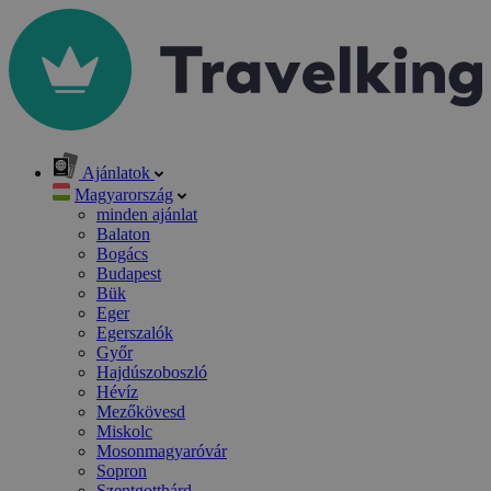
Ajánlatok
Magyarország
minden ajánlat
Balaton
Bogács
Budapest
Bük
Eger
Egerszalók
Győr
Hajdúszoboszló
Hévíz
Mezőkövesd
Miskolc
Mosonmagyaróvár
Sopron
Szentgotthárd