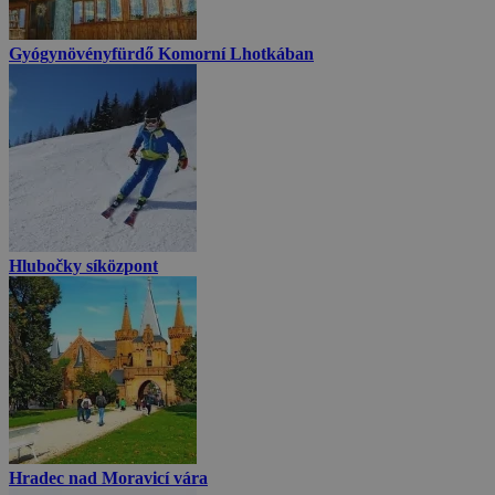
Gyógynövényfürdő Komorní Lhotkában
Hlubočky síközpont
Hradec nad Moravicí vára