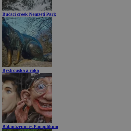
Bučací creek Nemzeti Park
Bystrouska a róka
Bábmúzeum és Panoptikum