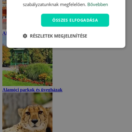
szabályzatunknak megfelelően.
Bővebben
ÖSSZES ELFOGADÁSA
Alamóc
RÉSZLETEK MEGJELENÍTÉSE
Alamóci parkok és üvegházak