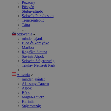
Pozsony
Pöstyén
Stubnyafürdő
Szlovák Paradicsom
Trencsénteplic
Tátra
…
Szlovénia
minden ajánlat
Bled és környéke
Maribor
Rogaška Slatina
Savinja Alpok
Szlovén Stájerország
Triglav Nemzeti Park
…
Ausztria
minden ajánlat
Alacsony-Tauern
Alpok
Bécs
Magas-Tauern
Karintia
Stájerország
…