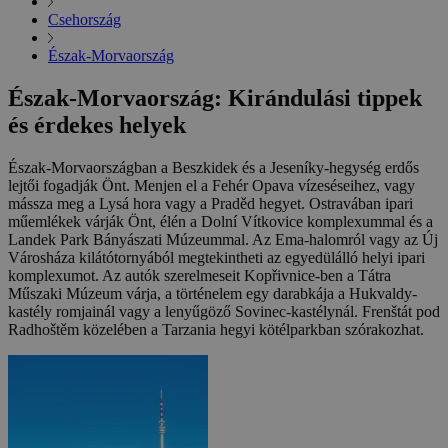
Csehország
Észak-Morvaország
Észak-Morvaország: Kirándulási tippek
és érdekes helyek
Észak-Morvaországban a Beszkidek és a Jeseníky-hegység erdős
lejtői fogadják Önt. Menjen el a Fehér Opava vízeséseihez, vagy
mássza meg a Lysá hora vagy a Praděd hegyet. Ostravában ipari
műemlékek várják Önt, élén a Dolní Vítkovice komplexummal és a
Landek Park Bányászati Múzeummal. Az Ema-halomról vagy az Új
Városháza kilátótornyából megtekintheti az egyedülálló helyi ipari
komplexumot. Az autók szerelmeseit Kopřivnice-ben a Tátra
Műszaki Múzeum várja, a történelem egy darabkája a Hukvaldy-
kastély romjainál vagy a lenyűgöző Sovinec-kastélynál. Frenštát pod
Radhoštěm közelében a Tarzania hegyi kötélparkban szórakozhat.