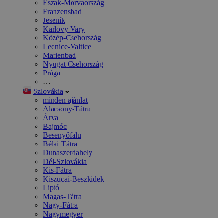
Észak-Morvaország
Franzensbad
Jeseník
Karlovy Vary
Közép-Csehország
Lednice-Valtice
Marienbad
Nyugat Csehország
Prága
…
Szlovákia
minden ajánlat
Alacsony-Tátra
Árva
Bajmóc
Besenyőfalu
Bélai-Tátra
Dunaszerdahely
Dél-Szlovákia
Kis-Fátra
Kiszucai-Beszkidek
Liptó
Magas-Tátra
Nagy-Fátra
Nagymegyer