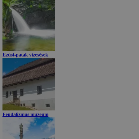
Ezüst-patak vízesések
Feudalizmus múzeum