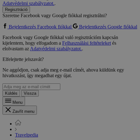
Adatvédelmi szabályzatot.
.
Regisztráció
Szeretne Facebook vagy Google fiókkal regisztrálni?
Bejelentkezés Facebook fiókkal
Bejelentkezés Google fiókkal
Facebook vagy Google fiókkal való regisztrációm kapcsán
kijelentem, hogy elfogadom a
Felhasználási feltételeket
és
elolvastam az
Adatvédelmi szabályzatot.
.
Elfelejtette jelszavát?
Ne aggódjon, csak adja meg e-mail címét, ahova küldünk egy
hivatkozást, így megadhat egy újat.
Küldés
Vissza
Menu
Zavřít menu
Travelpedia