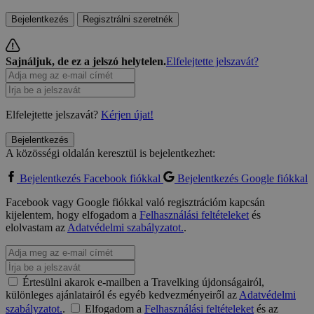
Bejelentkezés
Regisztrálni szeretnék
Sajnáljuk, de ez a jelszó helytelen.
Elfelejtette jelszavát?
Elfelejtette jelszavát?
Kérjen újat!
Bejelentkezés
A közösségi oldalán keresztül is bejelentkezhet:
Bejelentkezés Facebook fiókkal
Bejelentkezés Google fiókkal
Facebook vagy Google fiókkal való regisztrációm kapcsán
kijelentem, hogy elfogadom a
Felhasználási feltételeket
és
elolvastam az
Adatvédelmi szabályzatot.
.
Értesülni akarok e-mailben a Travelking újdonságairól,
különleges ajánlatairól és egyéb kedvezményeiről az
Adatvédelmi
szabályzatot.
.
Elfogadom a
Felhasználási feltételeket
és az