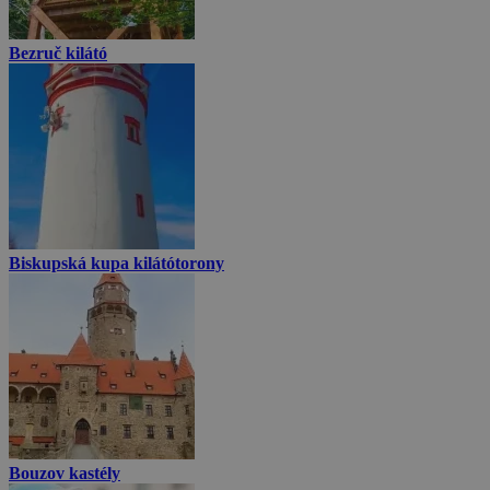
Bezruč kilátó
Biskupská kupa kilátótorony
Bouzov kastély