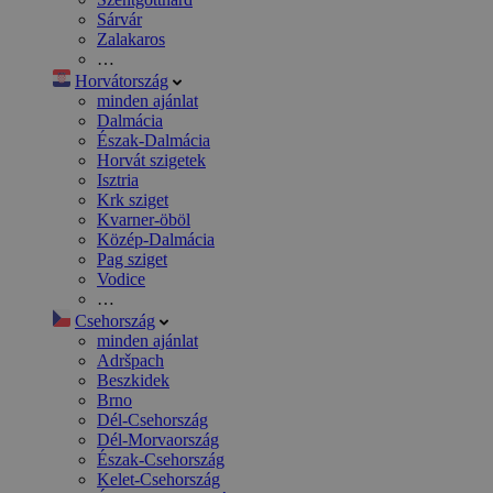
Sárvár
Zalakaros
…
Horvátország
minden ajánlat
Dalmácia
Észak-Dalmácia
Horvát szigetek
Isztria
Krk sziget
Kvarner-öböl
Közép-Dalmácia
Pag sziget
Vodice
…
Csehország
minden ajánlat
Adršpach
Beszkidek
Brno
Dél-Csehország
Dél-Morvaország
Észak-Csehország
Kelet-Csehország