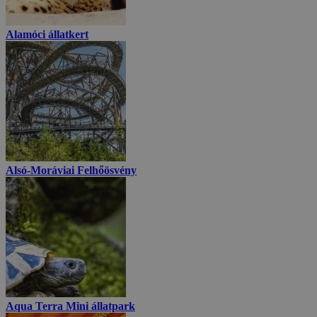
Alamóci állatkert
Alsó-Moráviai Felhőösvény
Aqua Terra Mini állatpark