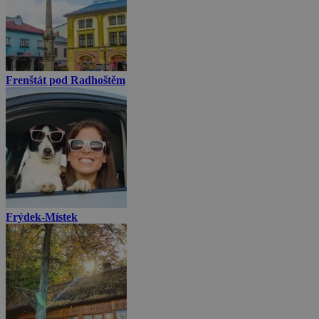
Frenštát pod Radhoštěm
Frýdek-Místek