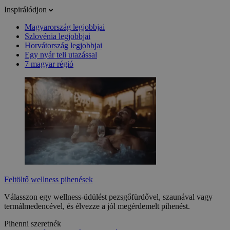
Inspirálódjon
Magyarország legjobbjai
Szlovénia legjobbjai
Horvátország legjobbjai
Egy nyár teli utazással
7 magyar régió
Feltöltő wellness pihenések
Válasszon egy wellness-üdülést pezsgőfürdővel, szaunával vagy
termálmedencével, és élvezze a jól megérdemelt pihenést.
Pihenni szeretnék