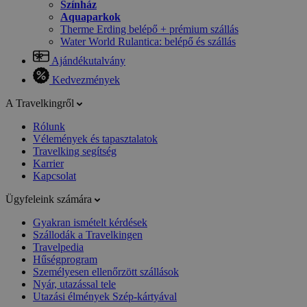
Színház
Aquaparkok
Therme Erding belépő + prémium szállás
Water World Rulantica: belépő és szállás
Ajándékutalvány
Kedvezmények
A Travelkingről
Rólunk
Vélemények és tapasztalatok
Travelking segítség
Karrier
Kapcsolat
Ügyfeleink számára
Gyakran ismételt kérdések
Szállodák a Travelkingen
Travelpedia
Hűségprogram
Személyesen ellenőrzött szállások
Nyár, utazással tele
Utazási élmények Szép-kártyával