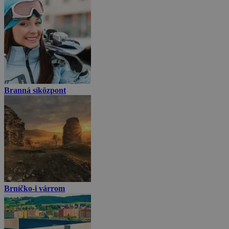
Branná síközpont
Brníčko-i várrom