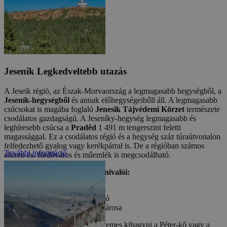
Jesenik
Legkedveltebb utazás
A Jeseik régió, az Észak-Morvaország a legmagasabb hegységből, a
Jeseník-hegységből
és annak előhegységeibőll áll. A legmagasabb
csúcsokat is magába foglaló
Jenesik Tájvédemi Körzet
természete
csodálatos gazdagságú. A Jeseníky-hegység legmagasabb és
leghíresebb csúcsa a
Praděd
1 491 m tengerszint feletti
magassággal. Ez a csodálatos régió és a hegység száz túraútvonalon
felfedezhető gyalog vagy kerékpárral is. De a régióban számos
További információ
síterep és, fürdőváros és műemlék is megcsodálható.
A Jesenik-hegység legjobb látnivalói:
Praděd-csúcs
A Dlouhé Stráně víztározó
Karlova Studánka fürdővárosa
Ha kirándulni szeretne, nem érdemes kihagyni a Péter-kő vagy a