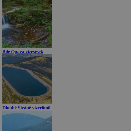
Bílé Opava vízesések
Dlouhé Stráně vízerőmű