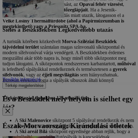
Keprník csúcsának meglátogatásást, az
Opavai fehér vízesést
,
valamint a
Skřítek és a Rejvíz tőzeglápjait
. Ha a Jesenik-
hegységbe inkább a kikapcsolódás miatt utazik, látogasson el a
Velké Losiny Thermálfürdőbe (ahol a Papírmúzeumban is
megtekintheti) vagy a Priessnitz SPA-ba.
Síelés a Beszkidekben
Legkedveltebb utazás
A turisták körében közkedvelt
Morva-Sziléziai Beszkidek
tájvédelmi terület
számtalan magas színvonalú síközponttal és
modern sífelvonóval várja vendégeit. A Beszkidekben érdemes
megszállni akár több napra is, hogy minél több síközpontot meg
tudjon látogatni. A síközpontok rendszeresen karbantartott,
műhóval
is lefedhető sípályákkal rendelkeznek és természetesen a
gyerek
sífelvonók
, vagy az
éjjeli megvilágítás
sem hiányozhatnak.
További információ
Biztosan értékelni fogja a sípályák síbuszok általi könnyű
Térkép megjelenítése
megközelítését is.
És a Beszkidek mely helyein is síelhet egy
Térkép utazási tippekhez
126
utazási tipp
jót?
A
Ski Malenovice
síközpont 5 sípályával rendelkezik és nem
Észak-Morvaország: Kirándulási ötletek
hiányozhat az esti megvilágítás, gyerekpark és a síiskola sem.
A
Ski areál Bílá
síközpont egyedisége abban rejlik, hogy a
sípályákhoz egyből sífutópályák is kapcsolódnak.