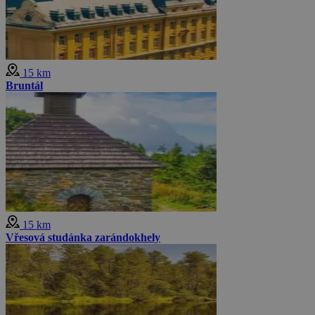
15 km
Bruntál
15 km
Vřesová studánka zarándokhely