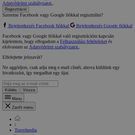
Adatvédelmi szabályzatot.
.
Regisztráció
Szeretne Facebook vagy Google fiókkal regisztrálni?
Bejelentkezés Facebook fiókkal
Bejelentkezés Google fiókkal
Facebook vagy Google fiókkal való regisztrációm kapcsán
kijelentem, hogy elfogadom a
Felhasználási feltételeket
és
elolvastam az
Adatvédelmi szabályzatot.
.
Elfelejtette jelszavát?
Ne aggódjon, csak adja meg e-mail címét, ahova küldünk egy
hivatkozást, így megadhat egy újat.
Küldés
Vissza
Menu
Zavřít menu
Travelpedia