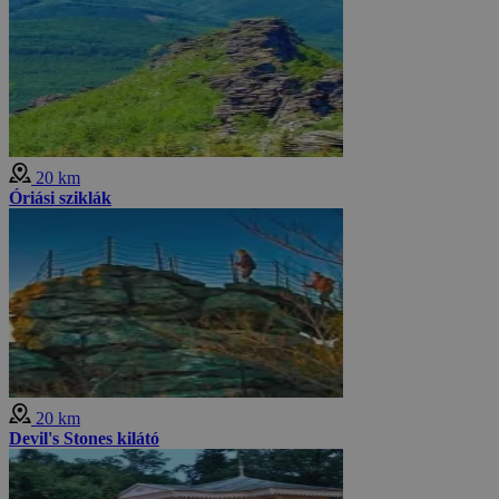
20 km
Óriási sziklák
20 km
Devil's Stones kilátó