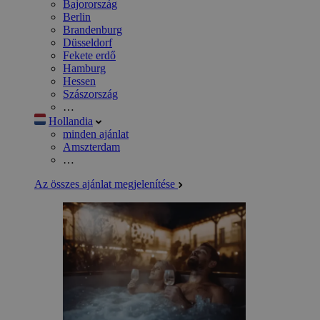
Bajorország
Berlin
Brandenburg
Düsseldorf
Fekete erdő
Hamburg
Hessen
Szászország
…
Hollandia
minden ajánlat
Amszterdam
…
Az összes ajánlat megjelenítése