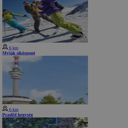
6 km
Myšák síközpont
6 km
Praděd hegység