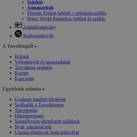
Színház
Aquaparkok
Therme Erding belépő + prémium szállás
Water World Rulantica: belépő és szállás
Ajándékutalvány
Kedvezmények
A Travelkingről
Rólunk
Vélemények és tapasztalatok
Travelking segítség
Karrier
Kapcsolat
Ügyfeleink számára
Gyakran ismételt kérdések
Szállodák a Travelkingen
Travelpedia
Hűségprogram
Személyesen ellenőrzött szállások
Nyár, utazással tele
Utazási élmények Szép-kártyával