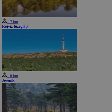
17 km
Rejvíz tőzegláp
18 km
Jesenik