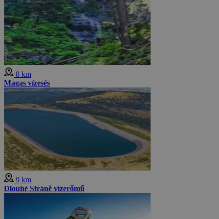
8 km
Magas vízesés
9 km
Dlouhé Stráně vízerőmű