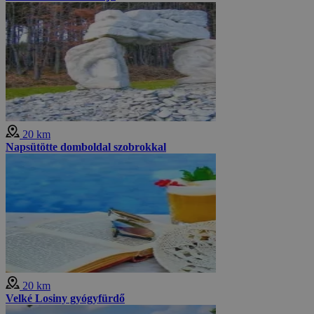
20 km
Napsütötte domboldal szobrokkal
20 km
Velké Losiny gyógyfürdő