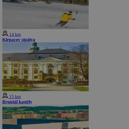
14 km
Klepacov sípálya
15 km
Bruntál kastély