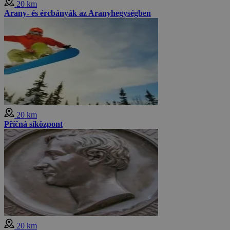
20 km
Arany- és ércbányák az Aranyhegységben
20 km
Příčná síközpont
20 km