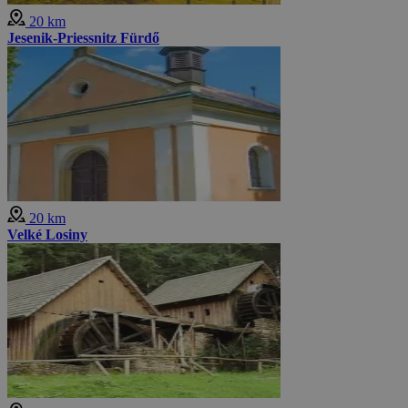
20 km
Jesenik-Priessnitz Fürdő
20 km
Velké Losiny