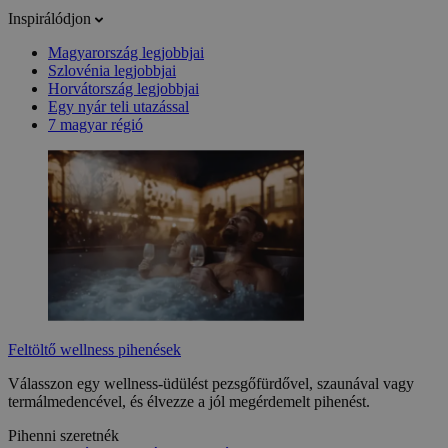
Inspirálódjon
Magyarország legjobbjai
Szlovénia legjobbjai
Horvátország legjobbjai
Egy nyár teli utazással
7 magyar régió
Feltöltő wellness pihenések
Válasszon egy wellness-üdülést pezsgőfürdővel, szaunával vagy
termálmedencével, és élvezze a jól megérdemelt pihenést.
Pihenni szeretnék