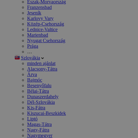
Észak-Morvaország
Franzensbad
Jeseník
Karlovy Vary
Közép-Csehország
Lednice-Valtice
Marienbad
Nyugat Csehország
Prága
…
Szlovákia
minden ajánlat
Alacsony-Tátra
Árva
Bajmóc
Besenyőfalu
Bélai-Tátra
Dunaszerdahely
Dél-Szlovákia
Kis-Fátra
Kiszucai-Beszkidek
Liptó
Magas-Tátra
Nagy-Fátra
Nagymegyer