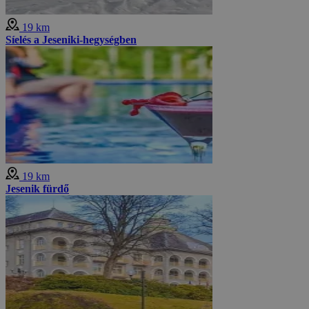
19 km
Síelés a Jeseniki-hegységben
19 km
Jesenik fürdő