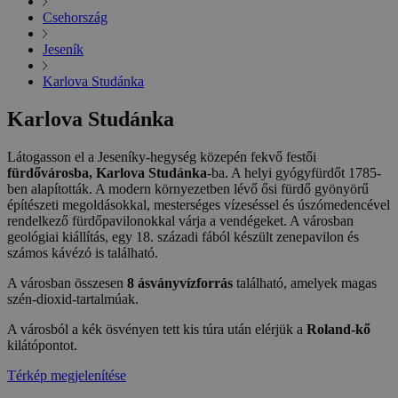
Csehország
Jeseník
Karlova Studánka
Karlova Studánka
Látogasson el a Jeseníky-hegység közepén fekvő festői
fürdővárosba, Karlova Studánka
-ba. A helyi gyógyfürdőt 1785-
ben alapították. A modern környezetben lévő ősi fürdő gyönyörű
építészeti megoldásokkal, mesterséges vízeséssel és úszómedencével
rendelkező fürdőpavilonokkal várja a vendégeket. A városban
geológiai kiállítás, egy 18. századi fából készült zenepavilon és
számos kávézó is található.
A városban összesen
8 ásványvízforrás
található, amelyek magas
szén-dioxid-tartalmúak.
A városból a kék ösvényen tett kis túra után elérjük a
Roland-kő
kilátópontot.
Térkép megjelenítése