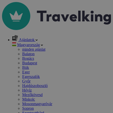
Ajánlatok
Magyarország
minden ajánlat
Balaton
Bogács
Budapest
Bük
Eger
Egerszalók
Győr
Hajdúszoboszló
Hévíz
Mezőkövesd
Miskolc
Mosonmagyaróvár
Sopron
Szentgotthárd