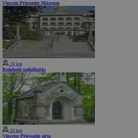
Vincent Priessnitz Múzeum
20 km
Reinhold szökőkútja
20 km
Vincenz Priessnitz sírja