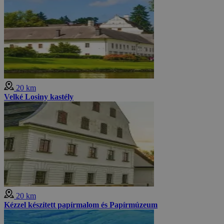
20 km
Velké Losiny kastély
20 km
Kézzel készített papírmalom és Papírmúzeum