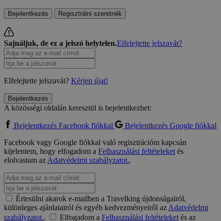
Bejelentkezés
Regisztrálni szeretnék
Sajnáljuk, de ez a jelszó helytelen.
Elfelejtette jelszavát?
Elfelejtette jelszavát?
Kérjen újat!
Bejelentkezés
A közösségi oldalán keresztül is bejelentkezhet:
Bejelentkezés Facebook fiókkal
Bejelentkezés Google fiókkal
Facebook vagy Google fiókkal való regisztrációm kapcsán
kijelentem, hogy elfogadom a
Felhasználási feltételeket
és
elolvastam az
Adatvédelmi szabályzatot.
.
Értesülni akarok e-mailben a Travelking újdonságairól,
különleges ajánlatairól és egyéb kedvezményeiről az
Adatvédelmi
szabályzatot.
.
Elfogadom a
Felhasználási feltételeket
és az