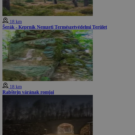
18 km
Šerák - Keprník Nemzeti Természetvédelmi Terület
18 km
Rabštejn várának romjai