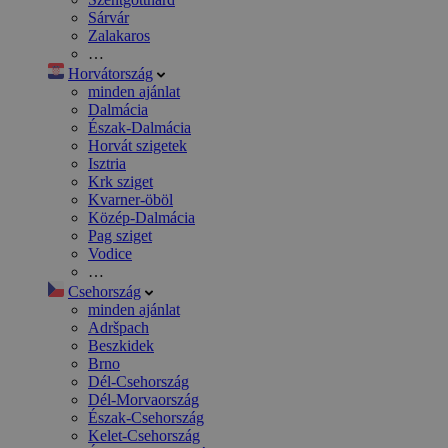
Sárvár
Zalakaros
…
Horvátország
minden ajánlat
Dalmácia
Észak-Dalmácia
Horvát szigetek
Isztria
Krk sziget
Kvarner-öböl
Közép-Dalmácia
Pag sziget
Vodice
…
Csehország
minden ajánlat
Adršpach
Beszkidek
Brno
Dél-Csehország
Dél-Morvaország
Észak-Csehország
Kelet-Csehország