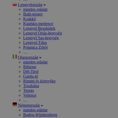
Lengyelország
minden ajánlat
Balti-tenger
Krakkó
Kladsko-medence
Lengyel Beszkidek
Lengyel Óriás-hegység
Lengyel Sas-hegység
Lengyel-Tátra
Polanica Zdrój
…
Olaszország
minden ajánlat
Bibione
Dél-Tirol
Garda-tó
Rimini és környéke
Toszkána
Trento
Velence
…
Németország
minden ajánlat
Baden-Württemberg