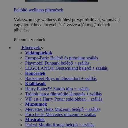
Feltöltő wellness pihenések
Válasszon egy wellness-üdülést pezsgőfürdővel, szaunával
vagy termálmedencével, és élvezze a jól megérdemelt
pihenést.
Pihenni szeretnék
Élmények
Vidámparkok
Europa-Park: Belépő és prémium szállás
Playmobil Funpark belépő + szállás
LEGOLAND® Deutschland belépő + szállás
Koncertek
Backstreet Boys in Düsseldorf + szállás
Kiállítások
Harry Potter™ Stúdió túra + szállás
Trónok harca filmstúdió látogatás + szállás
VIP est a Harry Potter stúdiókban + szállás
Múzeumok
Mercedes-Benz Múzeum belépő + szállás
Porsche és Mercedes múzeum + szállás
Musicalek
Párizsi Moulin Rouge belépő + szállás