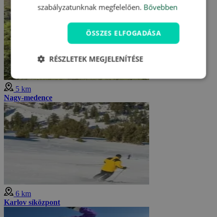
szabályzatunknak megfelelően.
Bővebben
ÖSSZES ELFOGADÁSA
RÉSZLETEK MEGJELENÍTÉSE
5 km
Nagy-medence
6 km
Karlov síközpont