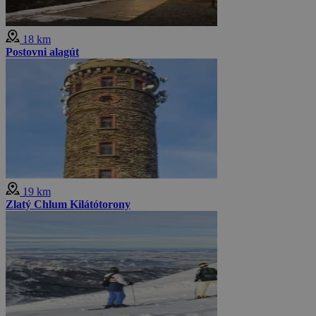
18 km
Postovni alagút
19 km
Zlatý Chlum Kilátótorony