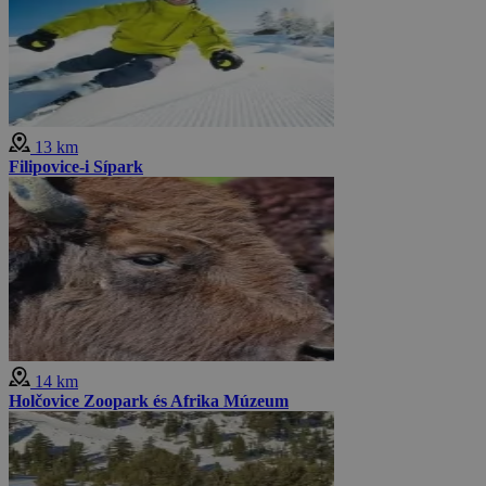
13 km
Filipovice-i Sípark
14 km
Holčovice Zoopark és Afrika Múzeum