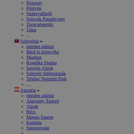
Pozsony
Pöstyén
Stubnyafürdő
Szlovák Paradicsom
Trencsénteplic
Tátra
…
Szlovénia
minden ajánlat
Bled és környéke
Maribor
Rogaška Slatina
Savinja Alpok
Szlovén Stájerország
Triglav Nemzeti Park
…
Ausztria
minden ajánlat
Alacsony-Tauern
Alpok
Bécs
Magas-Tauern
Karintia
Stájerország
…