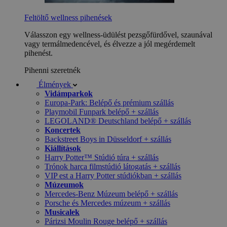
Feltöltő wellness pihenések
Válasszon egy wellness-üdülést pezsgőfürdővel, szaunával
vagy termálmedencével, és élvezze a jól megérdemelt
pihenést.
Pihenni szeretnék
Élmények
Vidámparkok
Europa-Park: Belépő és prémium szállás
Playmobil Funpark belépő + szállás
LEGOLAND® Deutschland belépő + szállás
Koncertek
Backstreet Boys in Düsseldorf + szállás
Kiállítások
Harry Potter™ Stúdió túra + szállás
Trónok harca filmstúdió látogatás + szállás
VIP est a Harry Potter stúdiókban + szállás
Múzeumok
Mercedes-Benz Múzeum belépő + szállás
Porsche és Mercedes múzeum + szállás
Musicalek
Párizsi Moulin Rouge belépő + szállás