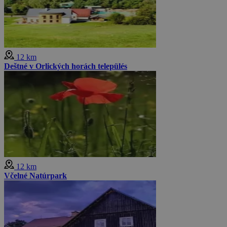
12 km
Deštné v Orlických horách település
12 km
Včelné Natúrpark