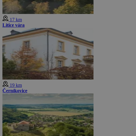
17 km
Litice vára
19 km
Černíkovice