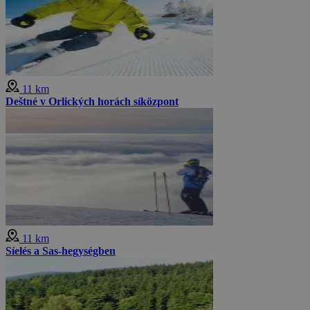
11 km
Deštné v Orlických horách síközpont
11 km
Síelés a Sas-hegységben