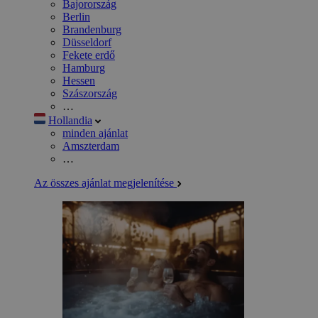
Bajorország
Berlin
Brandenburg
Düsseldorf
Fekete erdő
Hamburg
Hessen
Szászország
…
Hollandia
minden ajánlat
Amszterdam
…
Az összes ajánlat megjelenítése