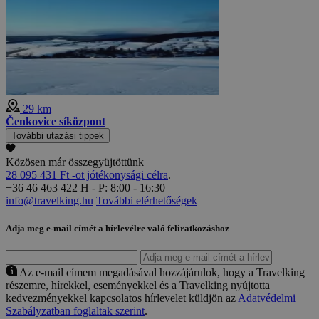
29 km
Čenkovice síközpont
További utazási tippek
Közösen már összegyüjtöttünk
28 095 431 Ft -ot jótékonysági célra
.
+36 46 463 422
H - P: 8:00 - 16:30
info@travelking.hu
További elérhetőségek
Adja meg e-mail címét a hírlevélre való feliratkozáshoz
Az e-mail címem megadásával hozzájárulok, hogy a Travelking
részemre, hírekkel, eseményekkel és a Travelking nyújtotta
kedvezményekkel kapcsolatos hírlevelet küldjön az
Adatvédelmi
Szabályzatban foglaltak szerint
.