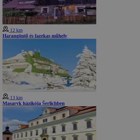
12 km
Harangöntő és fazekas műhely
13 km
Masaryk házikója Šerlichben