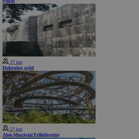
Pokol
27 km
Dobrošov erőd
27 km
Alsó-Moráviai Felhőösvény