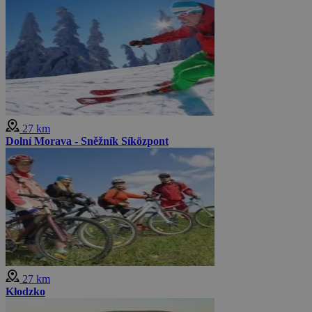
27 km
Dolní Morava - Sněžník Síközpont
27 km
Kłodzko