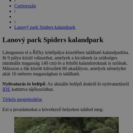
Csehország
Lanový park Spiders kalandpark
Lanový park Spiders kalandpark
Látogasson el a Říčky kötélpálya közelében található kalandparkba.
Itt 9 pálya közül választhat, amelyek a kicsiknek (a szükséges
minimális magasság 140 cm) és a felnőtt kalandoroknak is szólnak.
Másszon a fák között kifeszített 80 akadályon, amelyek némelyike
akár 16 méteres magasságban is található.
Nyitvatarás és belépő
: Az aktuális belépő árakról és nyitvatartásról
IDE
kattintva tájékozódhat.
Térkép megjelenítése
Ezt a javaslatunkat a következő helyeken találod meg: