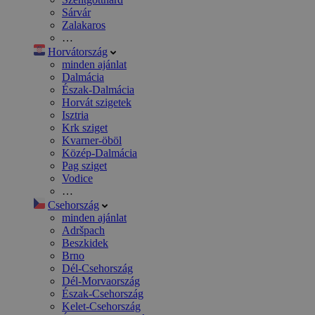
Sárvár
Zalakaros
…
Horvátország
minden ajánlat
Dalmácia
Észak-Dalmácia
Horvát szigetek
Isztria
Krk sziget
Kvarner-öböl
Közép-Dalmácia
Pag sziget
Vodice
…
Csehország
minden ajánlat
Adršpach
Beszkidek
Brno
Dél-Csehország
Dél-Morvaország
Észak-Csehország
Kelet-Csehország