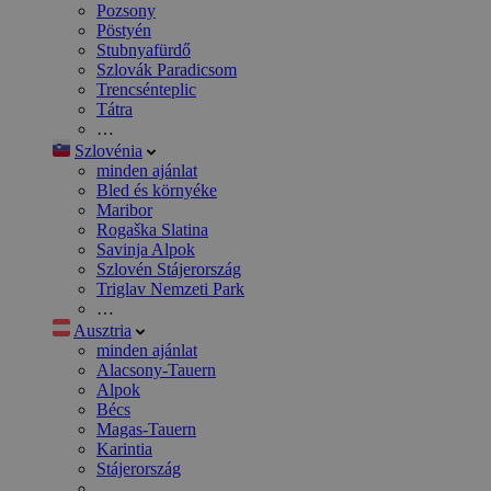
Pozsony
Pöstyén
Stubnyafürdő
Szlovák Paradicsom
Trencsénteplic
Tátra
…
Szlovénia
minden ajánlat
Bled és környéke
Maribor
Rogaška Slatina
Savinja Alpok
Szlovén Stájerország
Triglav Nemzeti Park
…
Ausztria
minden ajánlat
Alacsony-Tauern
Alpok
Bécs
Magas-Tauern
Karintia
Stájerország
…