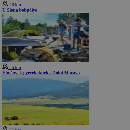
26 km
U Slona bobpálya
26 km
Élmények gyerekeknek - Dolní Morava