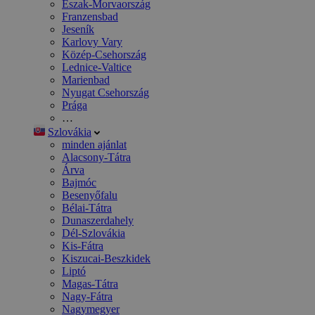
Észak-Morvaország
Franzensbad
Jeseník
Karlovy Vary
Közép-Csehország
Lednice-Valtice
Marienbad
Nyugat Csehország
Prága
…
Szlovákia
minden ajánlat
Alacsony-Tátra
Árva
Bajmóc
Besenyőfalu
Bélai-Tátra
Dunaszerdahely
Dél-Szlovákia
Kis-Fátra
Kiszucai-Beszkidek
Liptó
Magas-Tátra
Nagy-Fátra
Nagymegyer