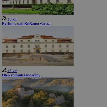
15 km
Rychnov nad Kněžnou városa
15 km
Öten voltunk tanösvény