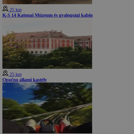
25 km
K-S 14 Katonai Múzeum és gyalogsági kabin
25 km
Opočno állami kastély