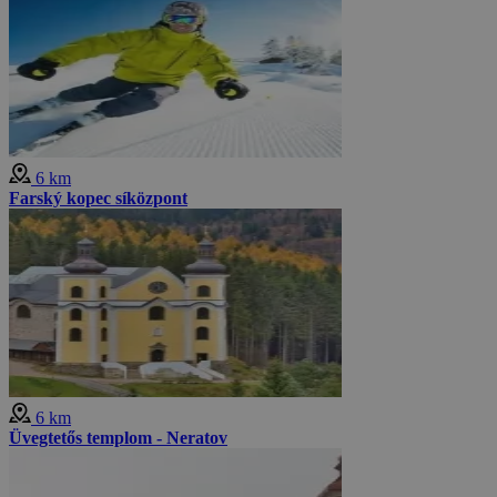
6 km
Farský kopec síközpont
6 km
Üvegtetős templom - Neratov