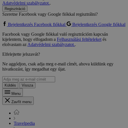
Adatvédelmi szabályzatot.
.
Regisztráció
Szeretne Facebook vagy Google fiókkal regisztrálni?
Bejelentkezés Facebook fiókkal
Bejelentkezés Google fiókkal
Facebook vagy Google fiókkal való regisztrációm kapcsán
kijelentem, hogy elfogadom a
Felhasználási feltételeket
és
elolvastam az
Adatvédelmi szabályzatot.
.
Elfelejtette jelszavát?
Ne aggódjon, csak adja meg e-mail címét, ahova küldünk egy
hivatkozást, így megadhat egy újat.
Küldés
Vissza
Menu
Zavřít menu
Travelpedia