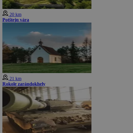
20 km
Potštejn vára
21 km
Rokole zarándokhely