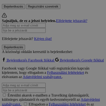
Bejelentkezés
Regisztrálni szeretnék
Sajnáljuk, de ez a jelszó helytelen.
Elfelejtette jelszavát?
Elfelejtette jelszavát?
Kérjen újat!
Bejelentkezés
A közösségi oldalán keresztül is bejelentkezhet:
Bejelentkezés Facebook fiókkal
Bejelentkezés Google fiókkal
Facebook vagy Google fiókkal való regisztrációm kapcsán
kijelentem, hogy elfogadom a
Felhasználási feltételeket
és
elolvastam az
Adatvédelmi szabályzatot.
.
Értesülni akarok e-mailben a Travelking újdonságairól,
különleges ajánlatairól és egyéb kedvezményeiről az
Adatvédelmi
szabályzatot.
.
Elfogadom a
Felhasználási feltételeket
és az