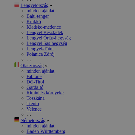
Lengyelország
minden ajánlat
Balti-tenger
Krakkó
Kladsko-medence
Lengyel Beszkidek
Lengyel Óriás-hegység
Lengyel Sas-hegység
Lengyel-Tátra
Polanica Zdrój
…
Olaszország
minden ajánlat
Bibione
Dél-Tirol
Garda-tó
Rimini és környéke
Toszkána
Trento
Velence
…
Németország
minden ajánlat
Baden-Württemberg