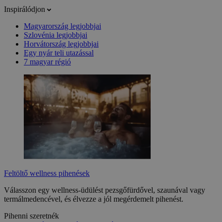
Inspirálódjon
Magyarország legjobbjai
Szlovénia legjobbjai
Horvátország legjobbjai
Egy nyár teli utazással
7 magyar régió
Feltöltő wellness pihenések
Válasszon egy wellness-üdülést pezsgőfürdővel, szaunával vagy
termálmedencével, és élvezze a jól megérdemelt pihenést.
Pihenni szeretnék