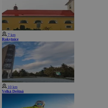
7 km
Rokytnice
10 km
Velká Deštná