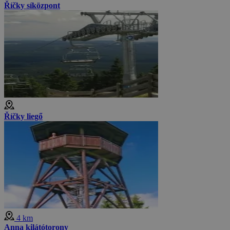
Říčky síközpont
Říčky liegő
4 km
Anna kilátótorony