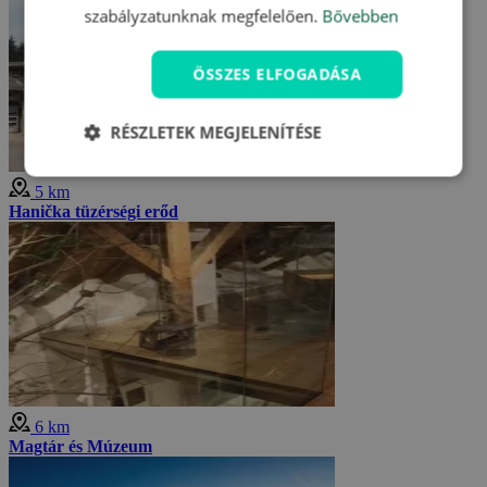
szabályzatunknak megfelelően.
Bővebben
ÖSSZES ELFOGADÁSA
RÉSZLETEK MEGJELENÍTÉSE
5 km
Hanička tüzérségi erőd
6 km
Magtár és Múzeum