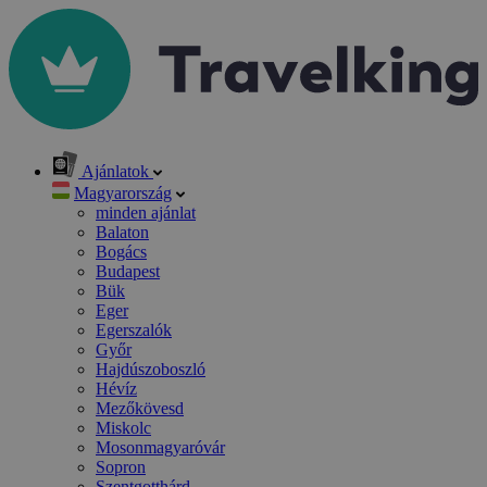
Ajánlatok
Magyarország
minden ajánlat
Balaton
Bogács
Budapest
Bük
Eger
Egerszalók
Győr
Hajdúszoboszló
Hévíz
Mezőkövesd
Miskolc
Mosonmagyaróvár
Sopron
Szentgotthárd