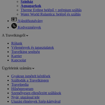
Színház
Aquaparkok
Therme Erding belépő + prémium szállás
Water World Rulantica: belépő és szállás
Ajándékutalvány
Kedvezmények
A Travelkingről
Rólunk
Vélemények és tapasztalatok
Travelking segítség
Karrier
Kapcsolat
Ügyfeleink számára
Gyakran ismételt kérdések
Szállodák a Travelkingen
Travelpedia
Hűségprogram
Személyesen ellenőrzött szállások
Nyár, utazással tele
Utazási élmények Szép-kártyával