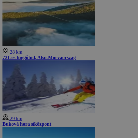
28 km
721-es függőhíd, Alsó-Morvaország
29 km
Buková hora síközpont