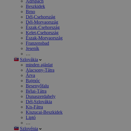
Adršpach
Beszkidek
Brno
Dél-Csehország
Dél-Morvaország
Észak-Csehország
Kelet-Csehország
Észak-Morvaország
Franzensbad
Jeseník
…
Szlovákia
minden ajánlat
Alacsony-Tátra
Árva
Bajmóc
Besenyőfalu
Bélai-Tátra
Dunaszerdahely
Dél-Szlovákia
Kis-Fátra
Kiszucai-Beszkidek
Liptó
…
Szlovénia