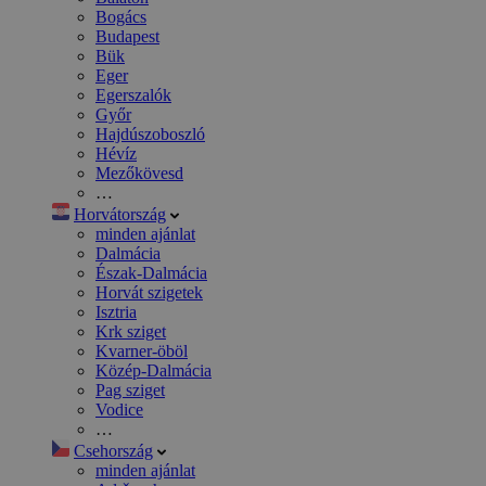
Bogács
Budapest
Bük
Eger
Egerszalók
Győr
Hajdúszoboszló
Hévíz
Mezőkövesd
…
Horvátország
minden ajánlat
Dalmácia
Észak-Dalmácia
Horvát szigetek
Isztria
Krk sziget
Kvarner-öböl
Közép-Dalmácia
Pag sziget
Vodice
…
Csehország
minden ajánlat