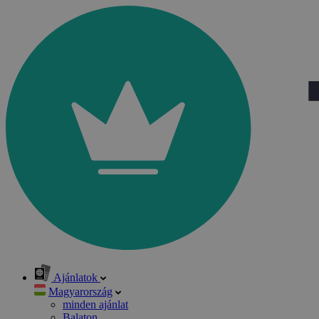
Ajánlatok
Magyarország
minden ajánlat
Balaton