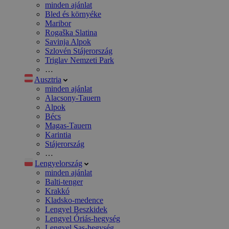
minden ajánlat
Bled és környéke
Maribor
Rogaška Slatina
Savinja Alpok
Szlovén Stájerország
Triglav Nemzeti Park
…
Ausztria
minden ajánlat
Alacsony-Tauern
Alpok
Bécs
Magas-Tauern
Karintia
Stájerország
…
Lengyelország
minden ajánlat
Balti-tenger
Krakkó
Kladsko-medence
Lengyel Beszkidek
Lengyel Óriás-hegység
Lengyel Sas-hegység