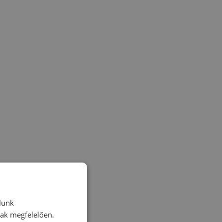
lunk
nak megfelelően.