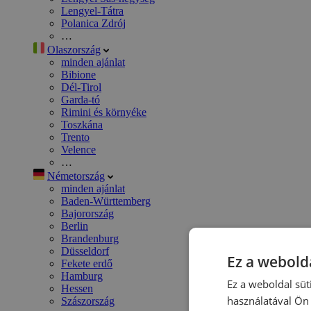
Lengyel-Tátra
Polanica Zdrój
…
Olaszország
minden ajánlat
Bibione
Dél-Tirol
Garda-tó
Rimini és környéke
Toszkána
Trento
Velence
…
Németország
minden ajánlat
Baden-Württemberg
Bajorország
Berlin
Brandenburg
Düsseldorf
Ez a webolda
Fekete erdő
Hamburg
Ez a weboldal süt
Hessen
használatával Ön 
Szászország