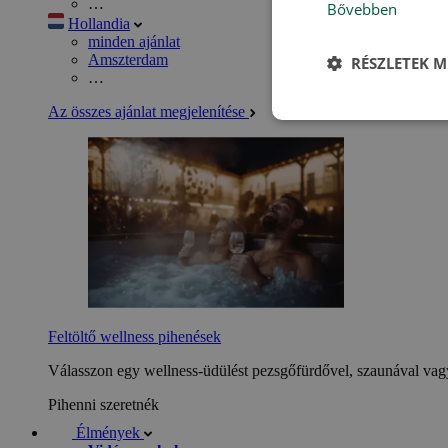
…
Bővebben
Hollandia
minden ajánlat
Amszterdam
RÉSZLETEK M
…
Az összes ajánlat megjelenítése
Feltöltő wellness pihenések
Válasszon egy wellness-üdülést pezsgőfürdővel, szaunával vagy
Pihenni szeretnék
Élmények