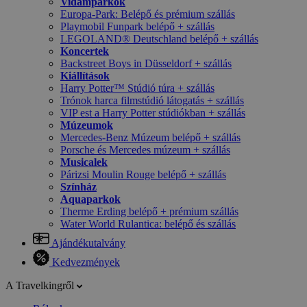
Vidámparkok
Europa-Park: Belépő és prémium szállás
Playmobil Funpark belépő + szállás
LEGOLAND® Deutschland belépő + szállás
Koncertek
Backstreet Boys in Düsseldorf + szállás
Kiállítások
Harry Potter™ Stúdió túra + szállás
Trónok harca filmstúdió látogatás + szállás
VIP est a Harry Potter stúdiókban + szállás
Múzeumok
Mercedes-Benz Múzeum belépő + szállás
Porsche és Mercedes múzeum + szállás
Musicalek
Párizsi Moulin Rouge belépő + szállás
Színház
Aquaparkok
Therme Erding belépő + prémium szállás
Water World Rulantica: belépő és szállás
Ajándékutalvány
Kedvezmények
A Travelkingről