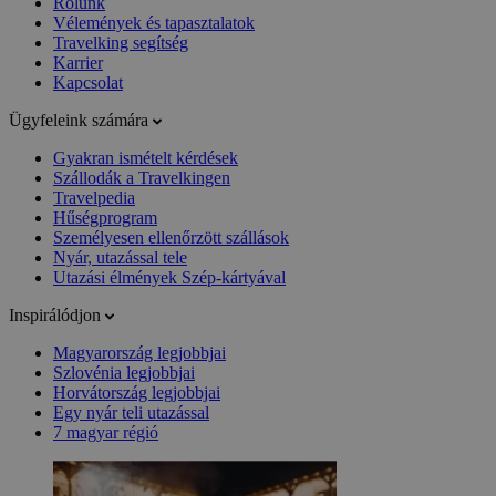
Rólunk
Vélemények és tapasztalatok
Travelking segítség
Karrier
Kapcsolat
Ügyfeleink számára
Gyakran ismételt kérdések
Szállodák a Travelkingen
Travelpedia
Hűségprogram
Személyesen ellenőrzött szállások
Nyár, utazással tele
Utazási élmények Szép-kártyával
Inspirálódjon
Magyarország legjobbjai
Szlovénia legjobbjai
Horvátország legjobbjai
Egy nyár teli utazással
7 magyar régió