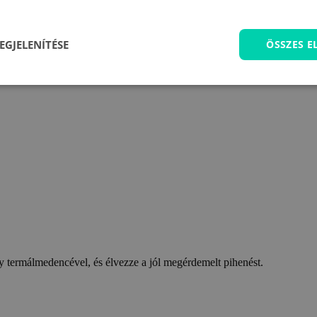
EGJELENÍTÉSE
ÖSSZES 
 termálmedencével, és élvezze a jól megérdemelt pihenést.