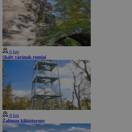
6 km
Skály várának romjai
8 km
Žaltman kilátótorony