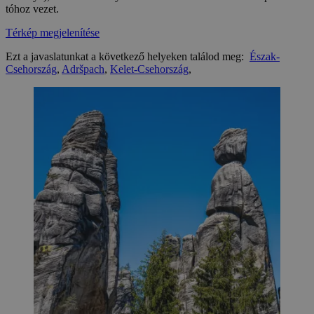
tóhoz vezet.
Térkép megjelenítése
Ezt a javaslatunkat a következő helyeken találod meg:
Észak-
Csehország
,
Adršpach
,
Kelet-Csehország
,