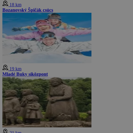
18 km
Bozanovský Špičák csúcs
19 km
Mladé Buky síközpont
21 km