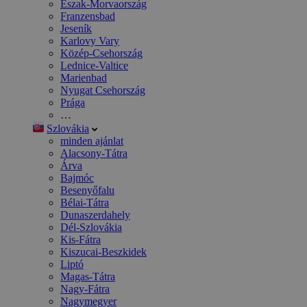
Észak-Morvaország
Franzensbad
Jeseník
Karlovy Vary
Közép-Csehország
Lednice-Valtice
Marienbad
Nyugat Csehország
Prága
…
Szlovákia
minden ajánlat
Alacsony-Tátra
Árva
Bajmóc
Besenyőfalu
Bélai-Tátra
Dunaszerdahely
Dél-Szlovákia
Kis-Fátra
Kiszucai-Beszkidek
Liptó
Magas-Tátra
Nagy-Fátra
Nagymegyer