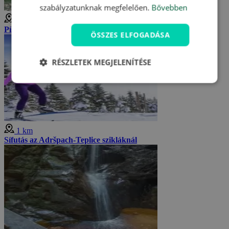
szabályzatunknak megfelelően.
Bővebben
1 km
Pískovna bányató
ÖSSZES ELFOGADÁSA
RÉSZLETEK MEGJELENÍTÉSE
1 km
Sífutás az Adršpach-Teplice szikláknál