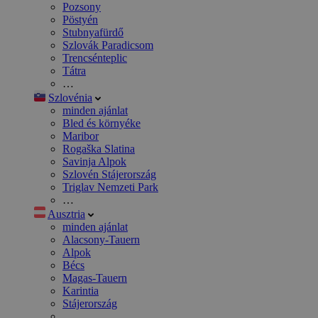
Pozsony
Pöstyén
Stubnyafürdő
Szlovák Paradicsom
Trencsénteplic
Tátra
…
Szlovénia
minden ajánlat
Bled és környéke
Maribor
Rogaška Slatina
Savinja Alpok
Szlovén Stájerország
Triglav Nemzeti Park
…
Ausztria
minden ajánlat
Alacsony-Tauern
Alpok
Bécs
Magas-Tauern
Karintia
Stájerország
…