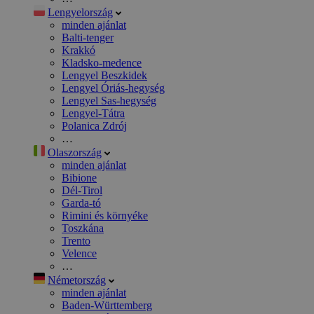
Lengyelország
minden ajánlat
Balti-tenger
Krakkó
Kladsko-medence
Lengyel Beszkidek
Lengyel Óriás-hegység
Lengyel Sas-hegység
Lengyel-Tátra
Polanica Zdrój
…
Olaszország
minden ajánlat
Bibione
Dél-Tirol
Garda-tó
Rimini és környéke
Toszkána
Trento
Velence
…
Németország
minden ajánlat
Baden-Württemberg