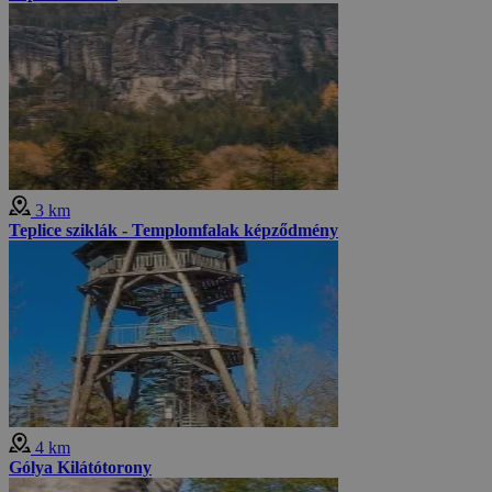
3 km
Teplice sziklák - Templomfalak képződmény
4 km
Gólya Kilátótorony