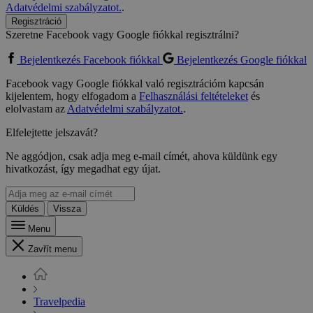
Adatvédelmi szabályzatot.
.
Regisztráció
Szeretne Facebook vagy Google fiókkal regisztrálni?
Bejelentkezés Facebook fiókkal
Bejelentkezés Google fiókkal
Facebook vagy Google fiókkal való regisztrációm kapcsán
kijelentem, hogy elfogadom a
Felhasználási feltételeket
és
elolvastam az
Adatvédelmi szabályzatot.
.
Elfelejtette jelszavát?
Ne aggódjon, csak adja meg e-mail címét, ahova küldünk egy
hivatkozást, így megadhat egy újat.
Küldés
Vissza
Menu
Zavřít menu
Travelpedia