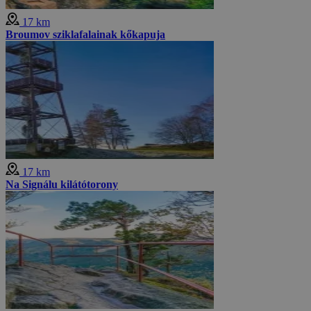
17 km
Broumov sziklafalainak kőkapuja
17 km
Na Signálu kilátótorony