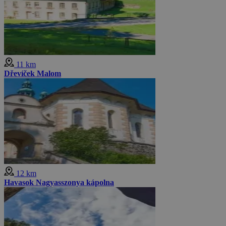
11 km
Dřevíček Malom
12 km
Havasok Nagyasszonya kápolna