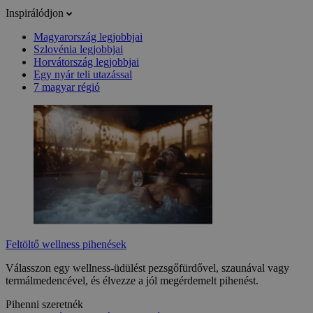
Inspirálódjon
Magyarország legjobbjai
Szlovénia legjobbjai
Horvátország legjobbjai
Egy nyár teli utazással
7 magyar régió
Feltöltő wellness pihenések
Válasszon egy wellness-üdülést pezsgőfürdővel, szaunával vagy
termálmedencével, és élvezze a jól megérdemelt pihenést.
Pihenni szeretnék