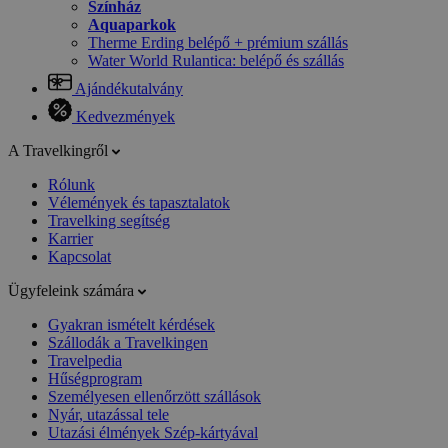
Színház
Aquaparkok
Therme Erding belépő + prémium szállás
Water World Rulantica: belépő és szállás
Ajándékutalvány
Kedvezmények
A Travelkingről
Rólunk
Vélemények és tapasztalatok
Travelking segítség
Karrier
Kapcsolat
Ügyfeleink számára
Gyakran ismételt kérdések
Szállodák a Travelkingen
Travelpedia
Hűségprogram
Személyesen ellenőrzött szállások
Nyár, utazással tele
Utazási élmények Szép-kártyával