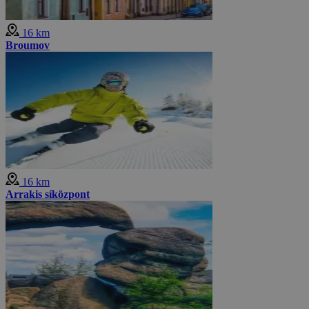
16 km
Broumov
16 km
Arrakis síközpont