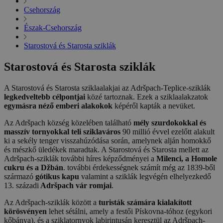
Csehország
Észak-Csehország
Starostová és Starosta sziklák
Starostová és Starosta sziklák
A Starostová és Starosta sziklaalakjai az Adršpach-Teplice-sziklák
legkedveltebb célpontjai
közé tartoznak. Ezek a sziklaalakzatok
egymásra néző emberi alakokok
képéről kapták a nevüket.
Az Adršpach község közelében található
mély szurdokokkal és
masszív tornyokkal teli sziklaváros
90 millió évvel ezelőtt alakult
ki a sekély tenger visszahúzódása során, amelynek alján homokkő
és mészkő üledékek maradtak. A Starostová és Starosta mellett az
Adršpach-sziklák további híres képződményei a
Milenci, a Homole
cukru és a Džbán
. további érdekességnek számít még az 1839-ből
származó
gótikus kapu
valamint a sziklák legvégén elhelyezkedő
13. századi
Adršpach vár romjai
.
Az Adršpach-sziklák között a
turisták számára kialakított
körösvényen
lehet sétálni, amely a festői Pískovna-tóhoz (egykori
kőbánya), és a sziklatornyok labirintusán keresztül az Adršpach-