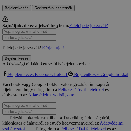
Bejelentkezés
Regisztrálni szeretnék
Sajnáljuk, de ez a jelszó helytelen.
Elfelejtette jelszavát?
Elfelejtette jelszavát?
Kérjen újat!
Bejelentkezés
A közösségi oldalán keresztül is bejelentkezhet:
Bejelentkezés Facebook fiókkal
Bejelentkezés Google fiókkal
Facebook vagy Google fiókkal való regisztrációm kapcsán
kijelentem, hogy elfogadom a
Felhasználási feltételeket
és
elolvastam az
Adatvédelmi szabályzatot.
.
Értesülni akarok e-mailben a Travelking újdonságairól,
különleges ajánlatairól és egyéb kedvezményeiről az
Adatvédelmi
szabályzatot.
.
Elfogadom a
Felhasználási feltételeket
és az