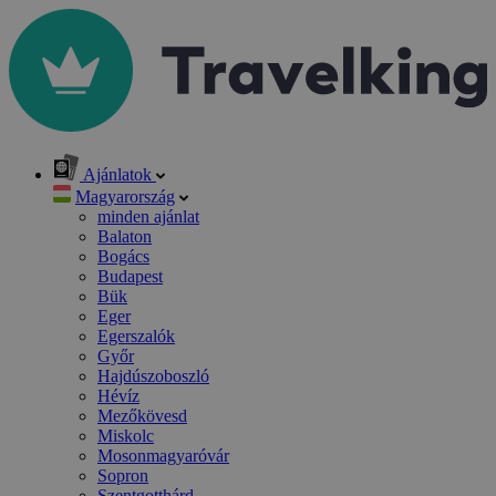
Ajánlatok
Magyarország
minden ajánlat
Balaton
Bogács
Budapest
Bük
Eger
Egerszalók
Győr
Hajdúszoboszló
Hévíz
Mezőkövesd
Miskolc
Mosonmagyaróvár
Sopron
Szentgotthárd