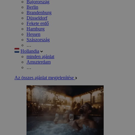
Bajorország
Berlin
Brandenburg
Düsseldorf
Fekete erdő
Hamburg
Hessen
Szászország
…
Hollandia
minden ajánlat
Amszterdam
…
Az összes ajánlat megjelenítése