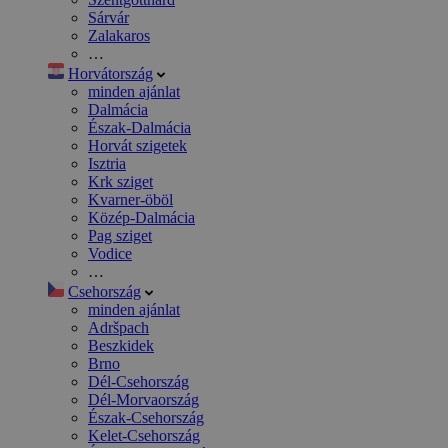
Sárvár
Zalakaros
…
Horvátország
minden ajánlat
Dalmácia
Észak-Dalmácia
Horvát szigetek
Isztria
Krk sziget
Kvarner-öböl
Közép-Dalmácia
Pag sziget
Vodice
…
Csehország
minden ajánlat
Adršpach
Beszkidek
Brno
Dél-Csehország
Dél-Morvaország
Észak-Csehország
Kelet-Csehország