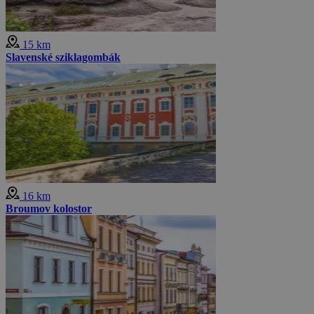
15 km
Slavenské sziklagombák
16 km
Broumov kolostor