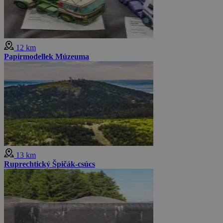
12 km
Papírmodellek Múzeuma
13 km
Ruprechtický Špičák-csúcs