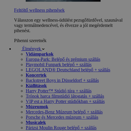
Feltöltő wellness pihenések
Válasszon egy wellness-üdülést pezsgőfürdővel, szaunával
vagy termálmedencével, és élvezze a jól megérdemelt
pihenést.
Pihenni szeretnék
Élmények
Vidámparkok
Europa-Park: Belépő és prémium szállás
Playmobil Funpark belépő + szállás
LEGOLAND® Deutschland belépő + szállás
Koncertek
Backstreet Boys in Düsseldorf + szállás
Kiállítások
Harry Potter™ Stúdió túra + szállás
Trónok harca filmstúdió látogatás + szállás
VIP est a Harry Potter stúdiókban + szállás
Múzeumok
Mercedes-Benz Múzeum belépő + szállás
Porsche és Mercedes múzeum + szállás
Musicalek
Párizsi Moulin Rouge belépő + szállás