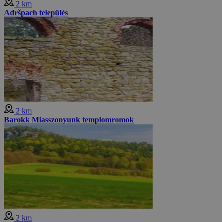
2 km
Adršpach település
2 km
Barokk Miasszonyunk templomromok
2 km