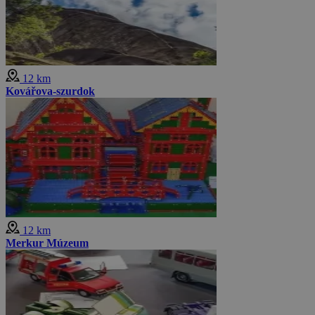
12 km
Kovářova-szurdok
12 km
Merkur Múzeum