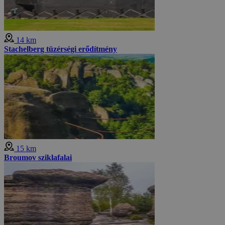
14 km
Stachelberg tüzérségi erődítmény
15 km
Broumov sziklafalai