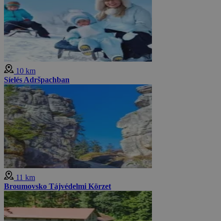
10 km
Síelés Adršpachban
11 km
Broumovsko Tájvédelmi Körzet