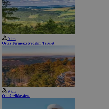
9 km
Ostaš Természetvédelmi Terület
9 km
Ostaš sziklaváros