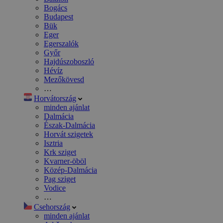
Bogács
Budapest
Bük
Eger
Egerszalók
Győr
Hajdúszoboszló
Hévíz
Mezőkövesd
…
Horvátország
minden ajánlat
Dalmácia
Észak-Dalmácia
Horvát szigetek
Isztria
Krk sziget
Kvarner-öböl
Közép-Dalmácia
Pag sziget
Vodice
…
Csehország
minden ajánlat