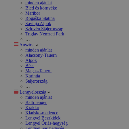
minden ajánlat
Bled és környéke
Maribor
Rogaška Slatina
Savinja Alpok
Szlovén Stájerország
Triglav Nemzeti Park
…
Ausztria
minden ajánlat
Alacsony-Tauern
Alpok
Bécs
Magas-Tauern
Karintia
Stájerország
…
Lengyelország
minden ajánlat
Balti-tenger
Krakkó
Kladsko-medence
Lengyel Beszkidek
Lengyel Óriás-hegység
Lengyel Sas-hegység