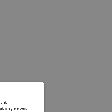
lunk
nak megfelelően.