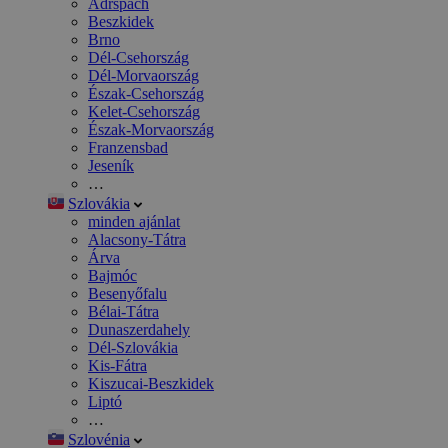
Adršpach
Beszkidek
Brno
Dél-Csehország
Dél-Morvaország
Észak-Csehország
Kelet-Csehország
Észak-Morvaország
Franzensbad
Jeseník
…
Szlovákia
minden ajánlat
Alacsony-Tátra
Árva
Bajmóc
Besenyőfalu
Bélai-Tátra
Dunaszerdahely
Dél-Szlovákia
Kis-Fátra
Kiszucai-Beszkidek
Liptó
…
Szlovénia