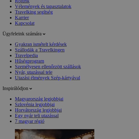
Rólunk
Vélemények és tapasztalatok
Travelking segítség
Karrier
Kapcsolat
Ügyfeleink számára
Gyakran ismételt kérdések
Szállodák a Travelkingen
Travelpedia
Hűségprogram
Személyesen ellenőrzött szállások
Nyár, utazással tele
Utazási élmények Szép-kártyával
Inspirálódjon
Magyarország legjobbjai
Szlovénia legjobbjai
Horvátország legjobbjai
Egy nyár teli utazással
7 magyar régió