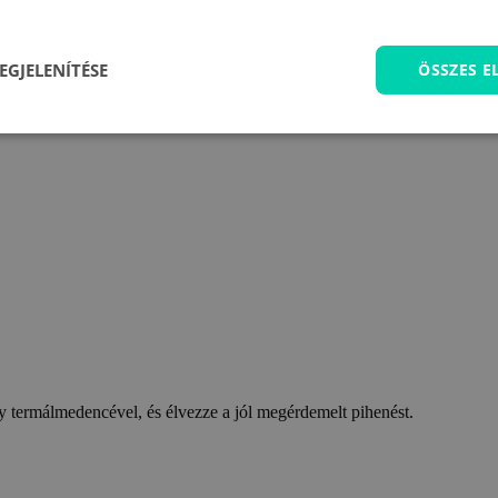
EGJELENÍTÉSE
ÖSSZES 
 termálmedencével, és élvezze a jól megérdemelt pihenést.