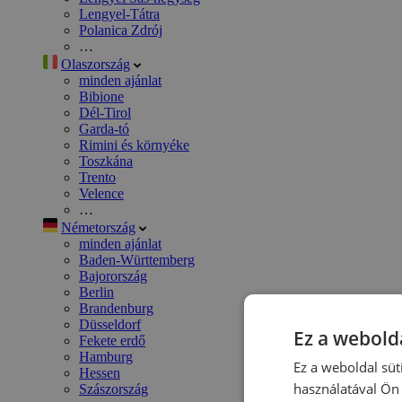
Lengyel-Tátra
Polanica Zdrój
…
Olaszország
minden ajánlat
Bibione
Dél-Tirol
Garda-tó
Rimini és környéke
Toszkána
Trento
Velence
…
Németország
minden ajánlat
Baden-Württemberg
Bajorország
Berlin
Brandenburg
Düsseldorf
Ez a webolda
Fekete erdő
Hamburg
Ez a weboldal süt
Hessen
használatával Ön 
Szászország