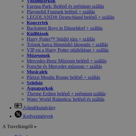
Vidámparkok
Europa-Park: Belépő és prémium szállás
Playmobil Funpark belépő + szállás
LEGOLAND® Deutschland belépő + szállás
Koncertek
Backstreet Boys in Düsseldorf + szállás
Kiállítások
Harry Potter™ Stúdió túra + szállás
Trónok harca filmstúdió látogatás + szállás
VIP est a Harry Potter stúdiókban + szállás
Múzeumok
Mercedes-Benz Múzeum belépő + szállás
Porsche és Mercedes múzeum + szállás
Musicalek
Párizsi Moulin Rouge belépő + szállás
Színház
Aquaparkok
Therme Erding belépő + prémium szállás
Water World Rulantica: belépő és szállás
Ajándékutalvány
Kedvezmények
A Travelkingről