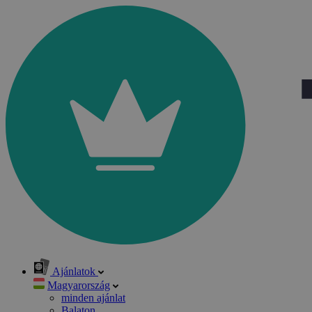
Ajánlatok
Magyarország
minden ajánlat
Balaton