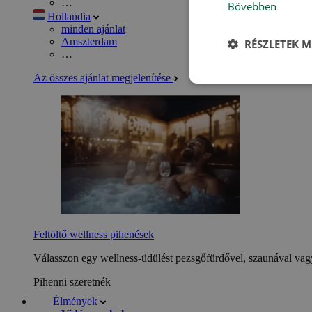
…
Bővebben
Hollandia
minden ajánlat
Amszterdam
RÉSZLETEK M
…
Az összes ajánlat megjelenítése
Feltöltő wellness pihenések
Válasszon egy wellness-üdülést pezsgőfürdővel, szaunával vagy
Pihenni szeretnék
Élmények