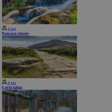
6 km
Pancava vízesés
6 km
Luční faház