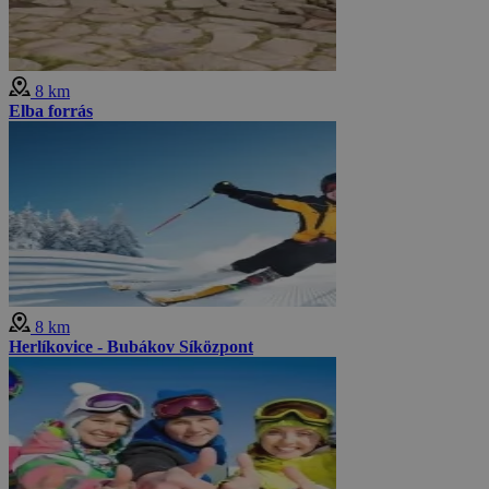
8 km
Elba forrás
8 km
Herlíkovice - Bubákov Síközpont