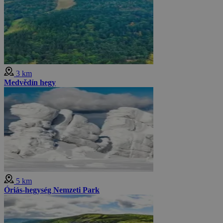
3 km
Medvědín hegy
5 km
Óriás-hegység Nemzeti Park