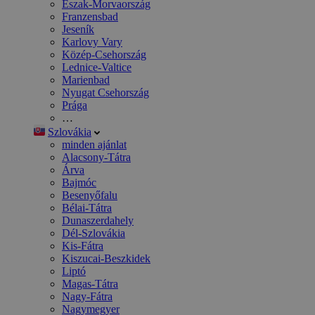
Észak-Morvaország
Franzensbad
Jeseník
Karlovy Vary
Közép-Csehország
Lednice-Valtice
Marienbad
Nyugat Csehország
Prága
…
Szlovákia
minden ajánlat
Alacsony-Tátra
Árva
Bajmóc
Besenyőfalu
Bélai-Tátra
Dunaszerdahely
Dél-Szlovákia
Kis-Fátra
Kiszucai-Beszkidek
Liptó
Magas-Tátra
Nagy-Fátra
Nagymegyer