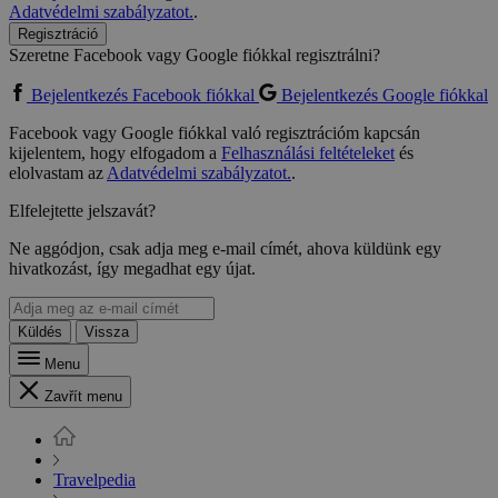
Adatvédelmi szabályzatot.
.
Regisztráció
Szeretne Facebook vagy Google fiókkal regisztrálni?
Bejelentkezés Facebook fiókkal
Bejelentkezés Google fiókkal
Facebook vagy Google fiókkal való regisztrációm kapcsán
kijelentem, hogy elfogadom a
Felhasználási feltételeket
és
elolvastam az
Adatvédelmi szabályzatot.
.
Elfelejtette jelszavát?
Ne aggódjon, csak adja meg e-mail címét, ahova küldünk egy
hivatkozást, így megadhat egy újat.
Küldés
Vissza
Menu
Zavřít menu
Travelpedia