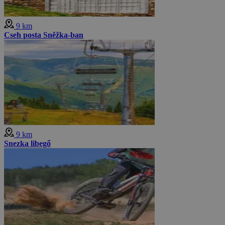
9 km
Cseh posta Sněžka-ban
9 km
Snezka libegő