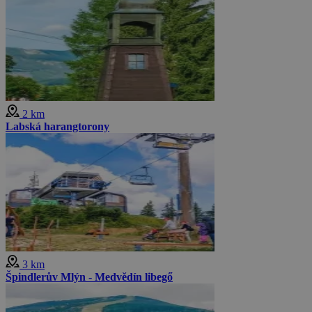
2 km
Labská harangtorony
3 km
Špindlerův Mlýn - Medvědín libegő