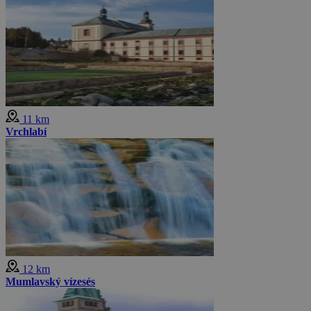
11 km
Vrchlabí
12 km
Mumlavský vízesés