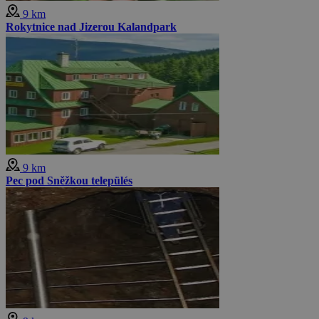
9 km
Rokytnice nad Jizerou Kalandpark
9 km
Pec pod Sněžkou település