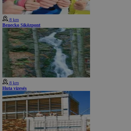
8 km
Benecko Síközpont
8 km
Huta vízesés