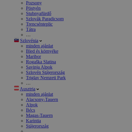
Pozsony
Pöstyén
Stubnyafürdő
Szlovák Paradicsom
Trencsénteplic
Tátra
…
Szlovénia
minden ajánlat
Bled és környéke
Maribor
Rogaška Slatina
Savinja Alpok
Szlovén Stájerország
Triglav Nemzeti Park
…
Ausztria
minden ajánlat
Alacsony-Tauern
Alpok
Bécs
Magas-Tauern
Karintia
Stájerország
…