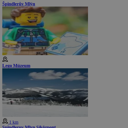
Špindlerův Mlýn
Lego Múzeum
1 km
Spindleruv Mlyn Síközpont