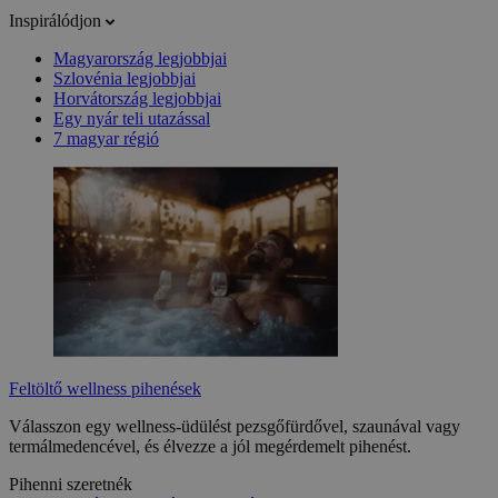
Inspirálódjon
Magyarország legjobbjai
Szlovénia legjobbjai
Horvátország legjobbjai
Egy nyár teli utazással
7 magyar régió
Feltöltő wellness pihenések
Válasszon egy wellness-üdülést pezsgőfürdővel, szaunával vagy
termálmedencével, és élvezze a jól megérdemelt pihenést.
Pihenni szeretnék