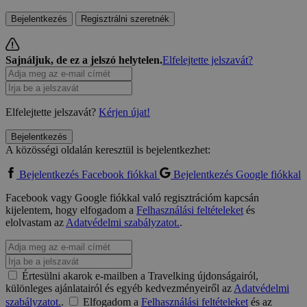
Bejelentkezés
Regisztrálni szeretnék
Sajnáljuk, de ez a jelszó helytelen.
Elfelejtette jelszavát?
Elfelejtette jelszavát?
Kérjen újat!
Bejelentkezés
A közösségi oldalán keresztül is bejelentkezhet:
Bejelentkezés Facebook fiókkal
Bejelentkezés Google fiókkal
Facebook vagy Google fiókkal való regisztrációm kapcsán
kijelentem, hogy elfogadom a
Felhasználási feltételeket
és
elolvastam az
Adatvédelmi szabályzatot.
.
Értesülni akarok e-mailben a Travelking újdonságairól,
különleges ajánlatairól és egyéb kedvezményeiről az
Adatvédelmi
szabályzatot.
.
Elfogadom a
Felhasználási feltételeket
és az