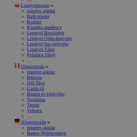
Lengyelország
minden ajánlat
Balti-tenger
Krakkó
Kladsko-medence
Lengyel Beszkidek
Lengyel Óriás-hegység
Lengyel Sas-hegység
Lengyel-Tátra
Polanica Zdrój
…
Olaszország
minden ajánlat
Bibione
Dél-Tirol
Garda-tó
Rimini és környéke
Toszkána
Trento
Velence
…
Németország
minden ajánlat
Baden-Württemberg