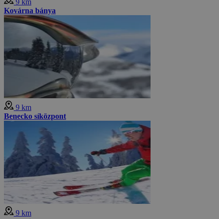
9 km
Kovárna bánya
9 km
Benecko síközpont
9 km