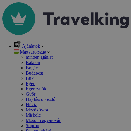
Ajánlatok
Magyarország
minden ajánlat
Balaton
Bogács
Budapest
Bük
Eger
Egerszalók
Győr
Hajdúszoboszló
Hévíz
Mezőkövesd
Miskolc
Mosonmagyaróvár
Sopron
Szentgotthárd