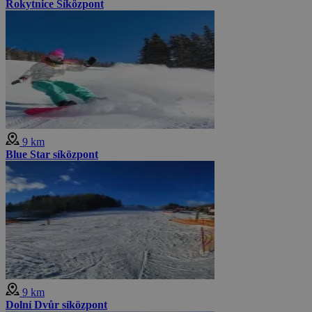
Rokytnice Síközpont
9 km
Blue Star síközpont
9 km
Dolní Dvůr síközpont