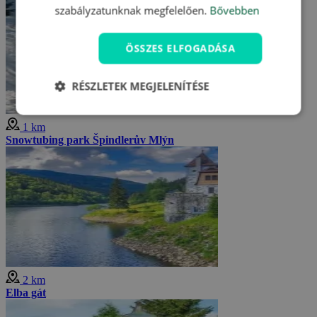
szabályzatunknak megfelelően.
Bővebben
ÖSSZES ELFOGADÁSA
RÉSZLETEK MEGJELENÍTÉSE
1 km
Snowtubing park Špindlerův Mlýn
2 km
Elba gát