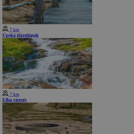
7 km
Úpská tőzeglápok
7 km
Elba vízesés