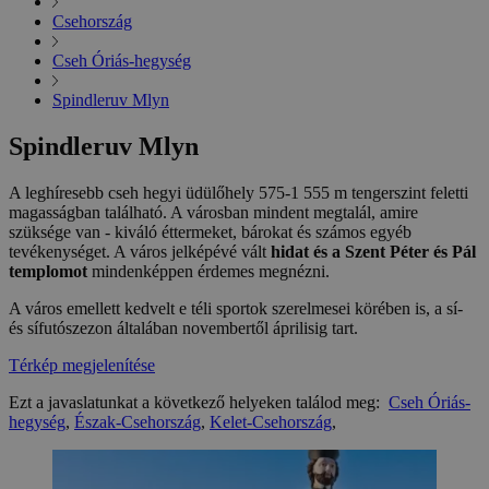
Csehország
Cseh Óriás-hegység
Spindleruv Mlyn
Spindleruv Mlyn
A leghíresebb cseh hegyi üdülőhely 575-1 555 m tengerszint feletti
magasságban található. A városban mindent megtalál, amire
szüksége van - kiváló éttermeket, bárokat és számos egyéb
tevékenységet. A város jelképévé vált
hidat és a Szent Péter és Pál
templomot
mindenképpen érdemes megnézni.
A város emellett kedvelt e téli sportok szerelmesei körében is, a sí-
és sífutószezon általában novembertől áprilisig tart.
Térkép megjelenítése
Ezt a javaslatunkat a következő helyeken találod meg:
Cseh Óriás-
hegység
,
Észak-Csehország
,
Kelet-Csehország
,