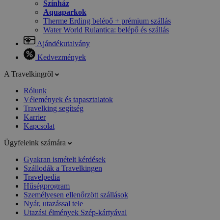
Színház
Aquaparkok
Therme Erding belépő + prémium szállás
Water World Rulantica: belépő és szállás
Ajándékutalvány
Kedvezmények
A Travelkingről
Rólunk
Vélemények és tapasztalatok
Travelking segítség
Karrier
Kapcsolat
Ügyfeleink számára
Gyakran ismételt kérdések
Szállodák a Travelkingen
Travelpedia
Hűségprogram
Személyesen ellenőrzött szállások
Nyár, utazással tele
Utazási élmények Szép-kártyával