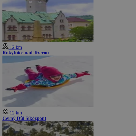
12 km
Rokytnice nad Jizerou
12 km
Černý Důl Síközpont