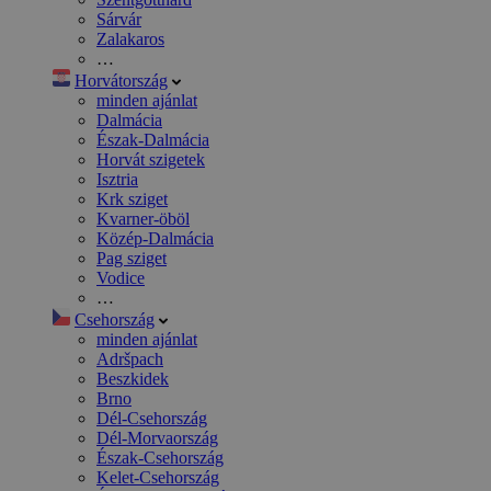
Sárvár
Zalakaros
…
Horvátország
minden ajánlat
Dalmácia
Észak-Dalmácia
Horvát szigetek
Isztria
Krk sziget
Kvarner-öböl
Közép-Dalmácia
Pag sziget
Vodice
…
Csehország
minden ajánlat
Adršpach
Beszkidek
Brno
Dél-Csehország
Dél-Morvaország
Észak-Csehország
Kelet-Csehország