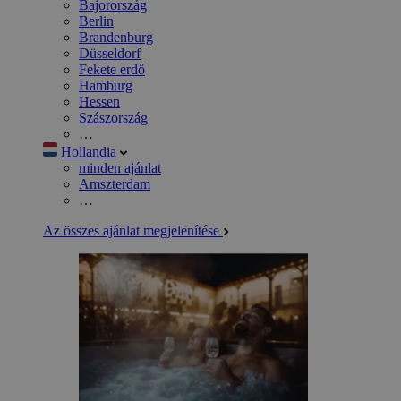
Bajorország
Berlin
Brandenburg
Düsseldorf
Fekete erdő
Hamburg
Hessen
Szászország
…
Hollandia
minden ajánlat
Amszterdam
…
Az összes ajánlat megjelenítése