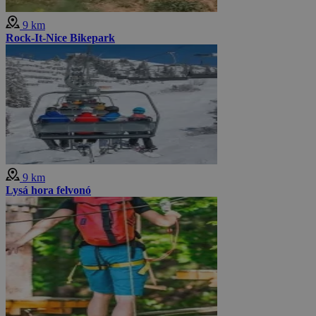
9 km
Rock-It-Nice Bikepark
9 km
Lysá hora felvonó