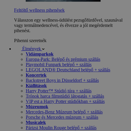
Feltöltő wellness pihenések
Válasszon egy wellness-üdülést pezsgőfürdővel, szaunával
vagy termálmedencével, és élvezze a jól megérdemelt
pihenést.
Pihenni szeretnék
Élmények
Vidámparkok
Europa-Park: Belépő és prémium szállás
Playmobil Funpark belépő + szállás
LEGOLAND® Deutschland belépő + szállás
Koncertek
Backstreet Boys in Düsseldorf + szállás
Kiállítások
Harry Potter™ Stúdió túra + szállás
Trónok harca filmstúdió látogatás + szállás
VIP est a Harry Potter stúdiókban + szállás
Múzeumok
Mercedes-Benz Múzeum belépő + szállás
Porsche és Mercedes múzeum + szállás
Musicalek
Párizsi Moulin Rouge belépő + szállás