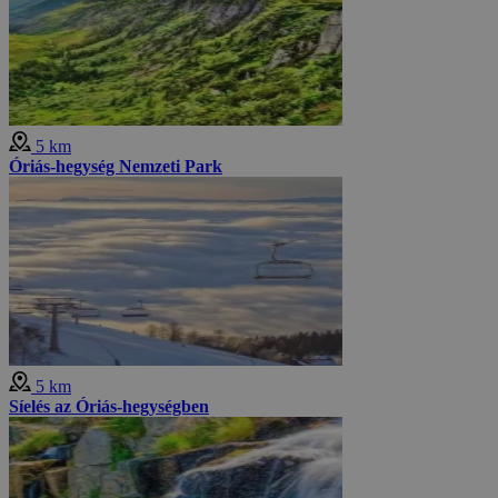
5 km
Óriás-hegység Nemzeti Park
5 km
Síelés az Óriás-hegységben