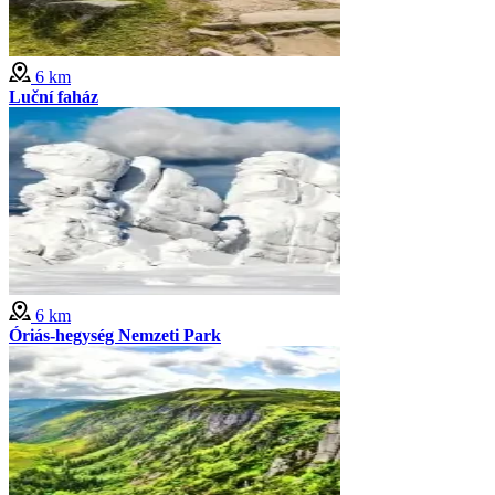
6 km
Luční faház
6 km
Óriás-hegység Nemzeti Park