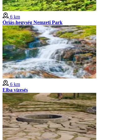
6 km
Óriás-hegység Nemzeti Park
6 km
Elba vízesés