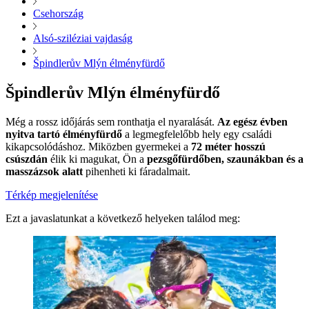
Csehország
Alsó-sziléziai vajdaság
Špindlerův Mlýn élményfürdő
Špindlerův Mlýn élményfürdő
Még a rossz időjárás sem ronthatja el nyaralását.
Az egész évben
nyitva tartó élményfürdő
a legmegfelelőbb hely egy családi
kikapcsolódáshoz. Miközben gyermekei a
72 méter hosszú
csúszdán
élik ki magukat, Ön a
pezsgőfürdőben, szaunákban és a
masszázsok alatt
pihenheti ki fáradalmait.
Térkép megjelenítése
Ezt a javaslatunkat a következő helyeken találod meg: