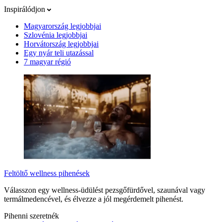
Inspirálódjon
Magyarország legjobbjai
Szlovénia legjobbjai
Horvátország legjobbjai
Egy nyár teli utazással
7 magyar régió
Feltöltő wellness pihenések
Válasszon egy wellness-üdülést pezsgőfürdővel, szaunával vagy
termálmedencével, és élvezze a jól megérdemelt pihenést.
Pihenni szeretnék