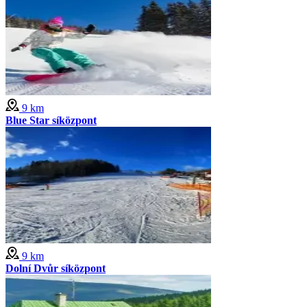
9 km
Blue Star síközpont
9 km
Dolní Dvůr síközpont