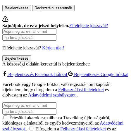
Bejelentkezés
Regisztrálni szeretnék
Sajnáljuk, de ez a jelszó helytelen.
Elfelejtette jelszavát?
Elfelejtette jelszavát?
Kérjen újat!
Bejelentkezés
A közösségi oldalán keresztül is bejelentkezhet:
Bejelentkezés Facebook fiókkal
Bejelentkezés Google fiókkal
Facebook vagy Google fiókkal való regisztrációm kapcsán
kijelentem, hogy elfogadom a
Felhasználási feltételeket
és
elolvastam az
Adatvédelmi szabályzatot.
.
Értesülni akarok e-mailben a Travelking újdonságairól,
különleges ajánlatairól és egyéb kedvezményeiről az
Adatvédelmi
szabályzatot.
.
Elfogadom a
Felhasználási feltételeket
és az