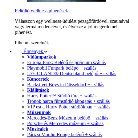
Feltöltő wellness pihenések
Válasszon egy wellness-üdülést pezsgőfürdővel, szaunával
vagy termálmedencével, és élvezze a jól megérdemelt
pihenést.
Pihenni szeretnék
Élmények
Vidámparkok
Europa-Park: Belépő és prémium szállás
Playmobil Funpark belépő + szállás
LEGOLAND® Deutschland belépő + szállás
Koncertek
Backstreet Boys in Düsseldorf + szállás
Kiállítások
Harry Potter™ Stúdió túra + szállás
Trónok harca filmstúdió látogatás + szállás
VIP est a Harry Potter stúdiókban + szállás
Múzeumok
Mercedes-Benz Múzeum belépő + szállás
Porsche és Mercedes múzeum + szállás
Musicalek
Párizsi Moulin Rouge belépő + szállás