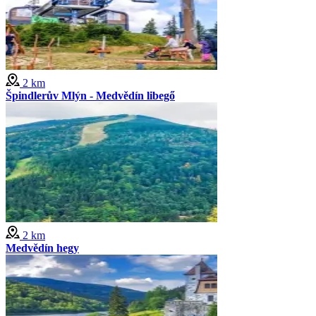
2 km
Špindlerův Mlýn - Medvědín libegő
2 km
Medvědín hegy