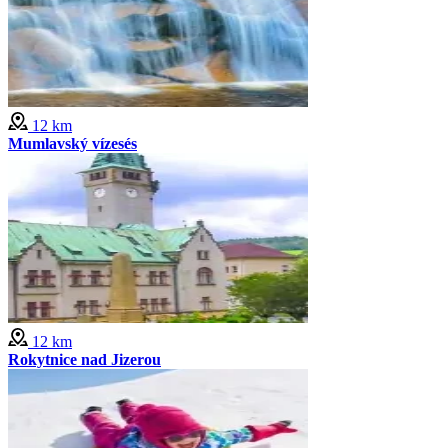
12 km
Mumlavský vízesés
12 km
Rokytnice nad Jizerou