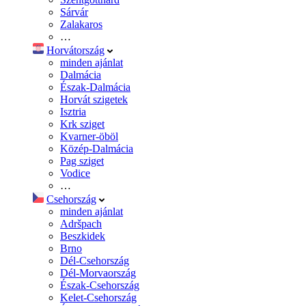
Sárvár
Zalakaros
…
Horvátország
minden ajánlat
Dalmácia
Észak-Dalmácia
Horvát szigetek
Isztria
Krk sziget
Kvarner-öböl
Közép-Dalmácia
Pag sziget
Vodice
…
Csehország
minden ajánlat
Adršpach
Beszkidek
Brno
Dél-Csehország
Dél-Morvaország
Észak-Csehország
Kelet-Csehország