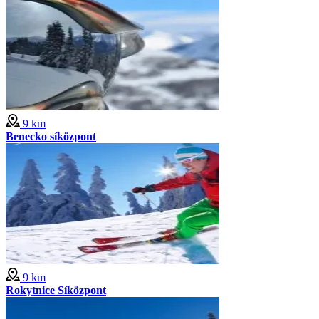
9 km
Benecko síközpont
9 km
Rokytnice Síközpont