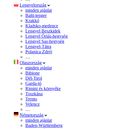
Lengyelország
minden ajánlat
Balti-tenger
Krakkó
Kladsko-medence
Lengyel Beszkidek
Lengyel Óriás-hegység
Lengyel Sas-hegység
Lengyel-Tátra
Polanica Zdrój
…
Olaszország
minden ajánlat
Bibione
Dél-Tirol
Garda-tó
Rimini és környéke
Toszkána
Trento
Velence
…
Németország
minden ajánlat
Baden-Württemberg