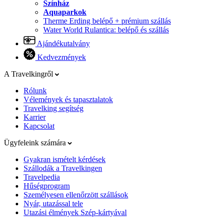
Színház
Aquaparkok
Therme Erding belépő + prémium szállás
Water World Rulantica: belépő és szállás
Ajándékutalvány
Kedvezmények
A Travelkingről
Rólunk
Vélemények és tapasztalatok
Travelking segítség
Karrier
Kapcsolat
Ügyfeleink számára
Gyakran ismételt kérdések
Szállodák a Travelkingen
Travelpedia
Hűségprogram
Személyesen ellenőrzött szállások
Nyár, utazással tele
Utazási élmények Szép-kártyával