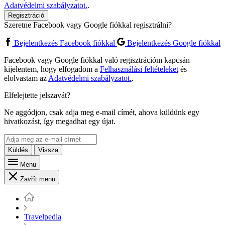
Adatvédelmi szabályzatot.
.
Regisztráció
Szeretne Facebook vagy Google fiókkal regisztrálni?
Bejelentkezés Facebook fiókkal
Bejelentkezés Google fiókkal
Facebook vagy Google fiókkal való regisztrációm kapcsán
kijelentem, hogy elfogadom a
Felhasználási feltételeket
és
elolvastam az
Adatvédelmi szabályzatot.
.
Elfelejtette jelszavát?
Ne aggódjon, csak adja meg e-mail címét, ahova küldünk egy
hivatkozást, így megadhat egy újat.
Küldés
Vissza
Menu
Zavřít menu
Travelpedia