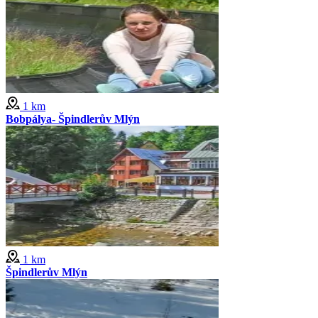
1 km
Bobpálya- Špindlerův Mlýn
1 km
Špindlerův Mlýn