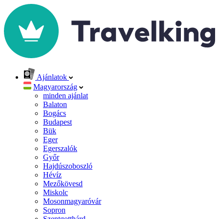
Ajánlatok
Magyarország
minden ajánlat
Balaton
Bogács
Budapest
Bük
Eger
Egerszalók
Győr
Hajdúszoboszló
Hévíz
Mezőkövesd
Miskolc
Mosonmagyaróvár
Sopron
Szentgotthárd