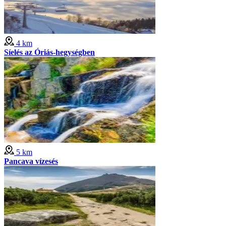
4 km
Síelés az Óriás-hegységben
5 km
Pancava vízesés