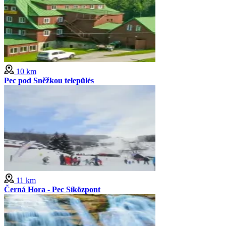
10 km
Pec pod Sněžkou település
11 km
Černá Hora - Pec Síközpont