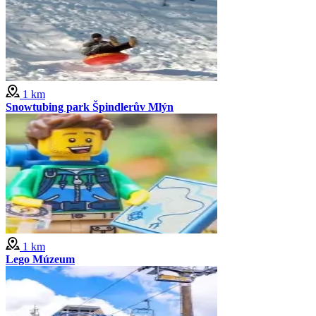
1 km
Snowtubing park Špindlerův Mlýn
1 km
Lego Múzeum