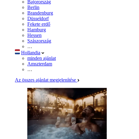
Bajorország
Berlin
Brandenburg
Düsseldorf
Fekete erdő
Hamburg
Hessen
Szászország
…
Hollandia
minden ajánlat
Amszterdam
…
Az összes ajánlat megjelenítése