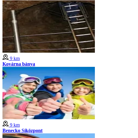
9 km
Kovárna bánya
9 km
Benecko Síközpont