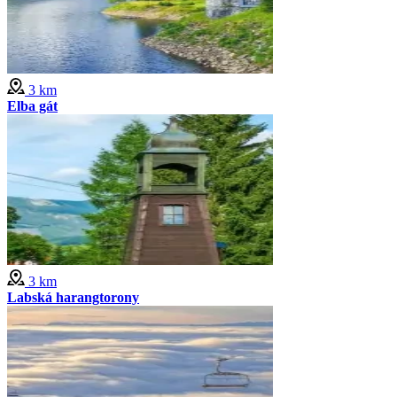
3 km
Elba gát
3 km
Labská harangtorony