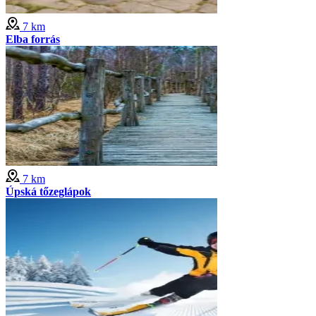
7 km
Elba forrás
7 km
Úpská tőzeglápok