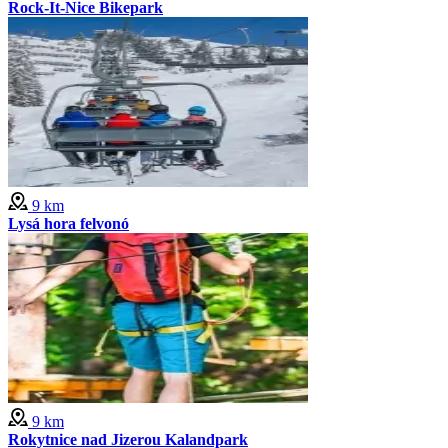
Rock-It-Nice Bikepark
9 km
Lysá hora felvonó
9 km
Rokytnice nad Jizerou Kalandpark