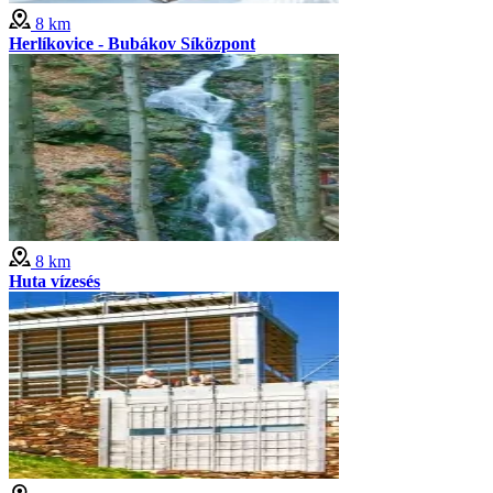
8 km
Herlíkovice - Bubákov Síközpont
8 km
Huta vízesés