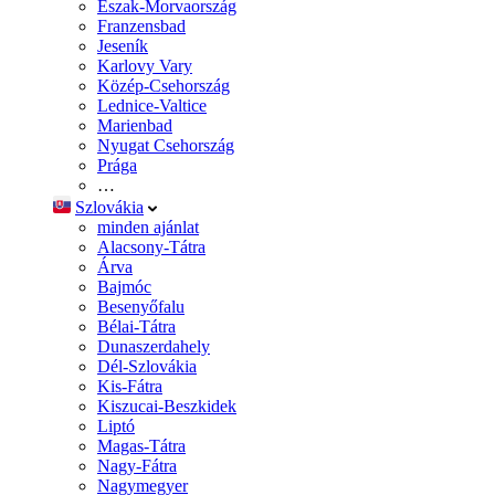
Észak-Morvaország
Franzensbad
Jeseník
Karlovy Vary
Közép-Csehország
Lednice-Valtice
Marienbad
Nyugat Csehország
Prága
…
Szlovákia
minden ajánlat
Alacsony-Tátra
Árva
Bajmóc
Besenyőfalu
Bélai-Tátra
Dunaszerdahely
Dél-Szlovákia
Kis-Fátra
Kiszucai-Beszkidek
Liptó
Magas-Tátra
Nagy-Fátra
Nagymegyer