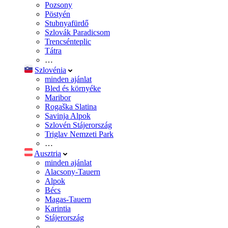
Pozsony
Pöstyén
Stubnyafürdő
Szlovák Paradicsom
Trencsénteplic
Tátra
…
Szlovénia
minden ajánlat
Bled és környéke
Maribor
Rogaška Slatina
Savinja Alpok
Szlovén Stájerország
Triglav Nemzeti Park
…
Ausztria
minden ajánlat
Alacsony-Tauern
Alpok
Bécs
Magas-Tauern
Karintia
Stájerország
…