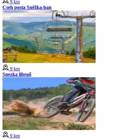
9 km
Cseh posta Sněžka-ban
9 km
Snezka libegő
9 km