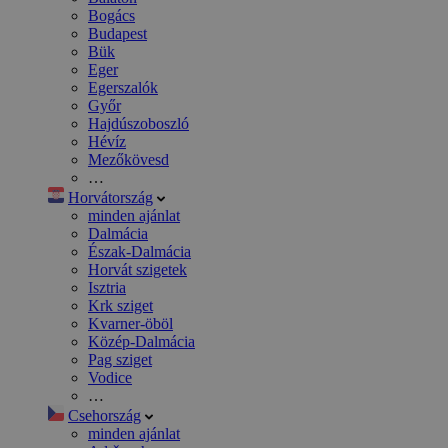
Bogács
Budapest
Bük
Eger
Egerszalók
Győr
Hajdúszoboszló
Hévíz
Mezőkövesd
…
Horvátország
minden ajánlat
Dalmácia
Észak-Dalmácia
Horvát szigetek
Isztria
Krk sziget
Kvarner-öböl
Közép-Dalmácia
Pag sziget
Vodice
…
Csehország
minden ajánlat