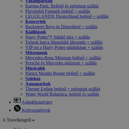
Vidámparkok
Europa-Park: Belépő és prémium szállás
Playmobil Funpark belépő + szállás
LEGOLAND® Deutschland belépő + szállás
Koncertek
Backstreet Boys in Düsseldorf + szállás
Kiállítások
Harry Potter™ Stúdió túra + szállás
Trónok harca filmstúdió látogatás + szállás
VIP est a Harry Potter stúdiókban + szállás
Múzeumok
Mercedes-Benz Múzeum belépő + szállás
Porsche és Mercedes múzeum + szállás
Musicalek
Párizsi Moulin Rouge belépő + szállás
Színház
Aquaparkok
Therme Erding belépő + prémium szállás
Water World Rulantica: belépő és szállás
Ajándékutalvány
Kedvezmények
A Travelkingről