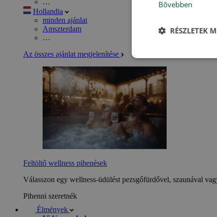
…
Bővebben
Hollandia
minden ajánlat
Amszterdam
RÉSZLETEK M
…
Az összes ajánlat megjelenítése
Feltöltő wellness pihenések
Válasszon egy wellness-üdülést pezsgőfürdővel, szaunával vagy
Pihenni szeretnék
Élmények