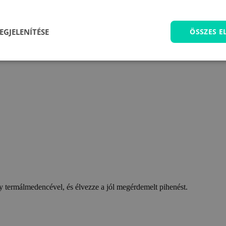
EGJELENÍTÉSE
ÖSSZES 
 termálmedencével, és élvezze a jól megérdemelt pihenést.