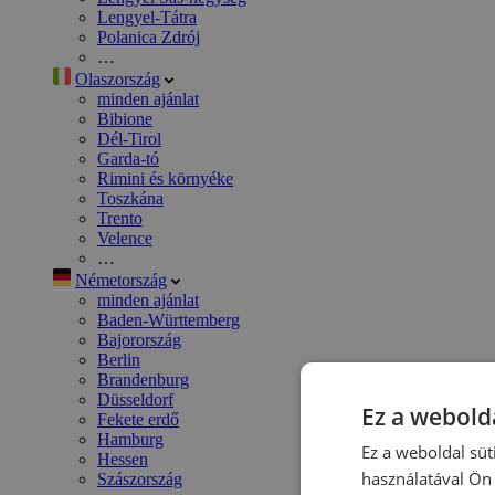
Lengyel-Tátra
Polanica Zdrój
…
Olaszország
minden ajánlat
Bibione
Dél-Tirol
Garda-tó
Rimini és környéke
Toszkána
Trento
Velence
…
Németország
minden ajánlat
Baden-Württemberg
Bajorország
Berlin
Brandenburg
Düsseldorf
Ez a webolda
Fekete erdő
Hamburg
Ez a weboldal süt
Hessen
használatával Ön 
Szászország