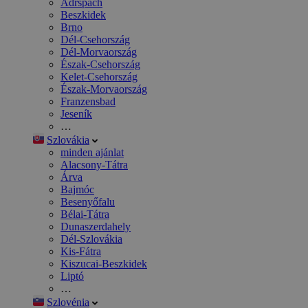
Adršpach
Beszkidek
Brno
Dél-Csehország
Dél-Morvaország
Észak-Csehország
Kelet-Csehország
Észak-Morvaország
Franzensbad
Jeseník
…
Szlovákia
minden ajánlat
Alacsony-Tátra
Árva
Bajmóc
Besenyőfalu
Bélai-Tátra
Dunaszerdahely
Dél-Szlovákia
Kis-Fátra
Kiszucai-Beszkidek
Liptó
…
Szlovénia