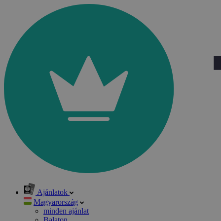
Ajánlatok
Magyarország
minden ajánlat
Balaton