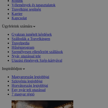
Rólunk
Vélemények és tapasztalatok
Travelking segítség
Karrier
Kapcsolat
Ügyfeleink számára
Gyakran ismételt kérdések
Szállodák a Travelkingen
Travelpedia
Hűségprogram
Személyesen ellenőrzött szállások
Nyár, utazással tele
Utazási élmények Szép-kártyával
Inspirálódjon
Magyarország legjobbjai
Szlovénia legjobbjai
Horvátország legjobbjai
Egy nyár teli utazással
7 magyar régió