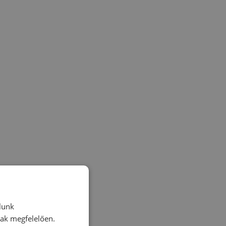
lunk
nak megfelelően.