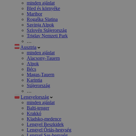
minden ajánlat
Bled és környéke
Maribor
Rogaška Slatina
Savinja Alpok
Szlovén Stájerország
Triglav Nemzeti Park
…
Ausztria
minden ajánlat
Alacsony-Tauern
Alpok
Bécs
Magas-Tauern
Karintia
Stájerország
…
Lengyelország
minden ajánlat
Balti-tenger
Krakkó
Kladsko-medence
Lengyel Beszkidek
Lengyel Óriás-hegység
Lengyel Sas-hegység