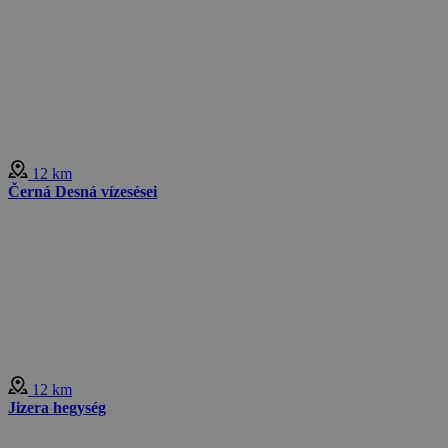
12 km
Černá Desná vízesései
12 km
Jizera hegység