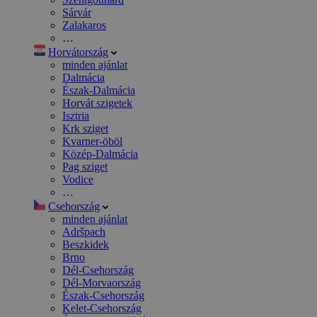
Sárvár
Zalakaros
…
Horvátország
minden ajánlat
Dalmácia
Észak-Dalmácia
Horvát szigetek
Isztria
Krk sziget
Kvarner-öböl
Közép-Dalmácia
Pag sziget
Vodice
…
Csehország
minden ajánlat
Adršpach
Beszkidek
Brno
Dél-Csehország
Dél-Morvaország
Észak-Csehország
Kelet-Csehország