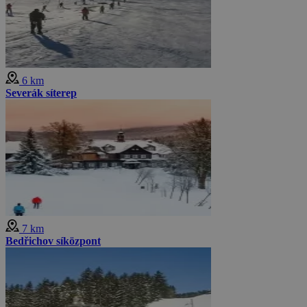
6 km
Severák síterep
7 km
Bedřichov síközpont