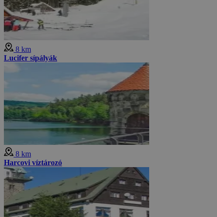
8 km
Lucifer sípályák
8 km
Harcovi víztározó