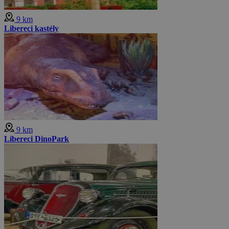
9 km
Libereci kastély
9 km
Libereci DinoPark