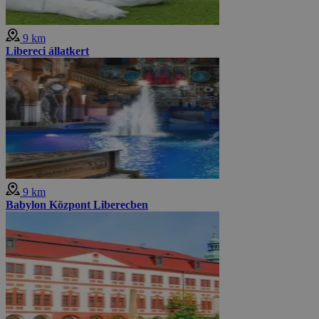
9 km
Libereci állatkert
9 km
Babylon Központ Liberecben