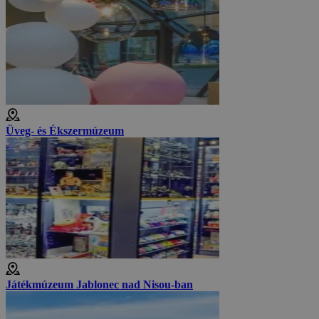
Üveg- és Ékszermúzeum
Játékmúzeum Jablonec nad Nisou-ban