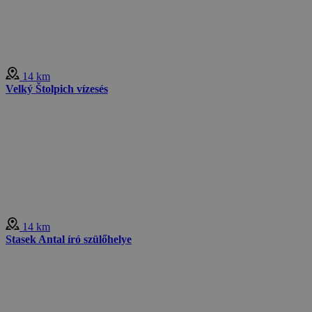
14 km
Velký Štolpich vízesés
14 km
Stasek Antal író szülőhelye