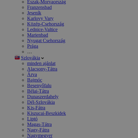
Észak-Morvaország
Franzensbad
Jeseník
Karlovy Vary
Közép-Csehország
Lednice-Valtice
Marienbad
Nyugat Csehország
Prága
…
Szlovákia
minden ajánlat
Alacsony-Tátra
Árva
Bajmóc
Besenyőfalu
Bélai-Tátra
Dunaszerdahely
Dél-Szlovákia
Kis-Fátra
Kiszucai-Beszkidek
Liptó
Magas-Tátra
Nagy-Fátra
Nagymegyer