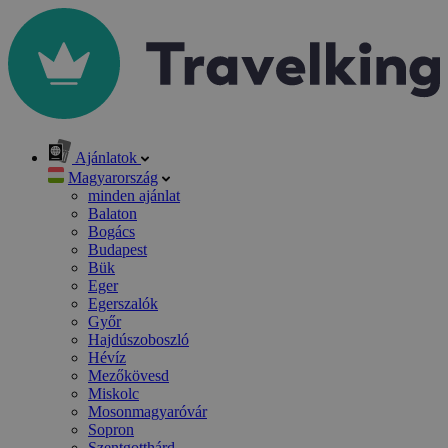
Ajánlatok
Magyarország
minden ajánlat
Balaton
Bogács
Budapest
Bük
Eger
Egerszalók
Győr
Hajdúszoboszló
Hévíz
Mezőkövesd
Miskolc
Mosonmagyaróvár
Sopron
Szentgotthárd