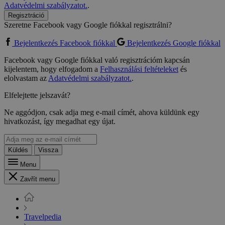
Adatvédelmi szabályzatot.
.
Regisztráció
Szeretne Facebook vagy Google fiókkal regisztrálni?
Bejelentkezés Facebook fiókkal
Bejelentkezés Google fiókkal
Facebook vagy Google fiókkal való regisztrációm kapcsán
kijelentem, hogy elfogadom a
Felhasználási feltételeket
és
elolvastam az
Adatvédelmi szabályzatot.
.
Elfelejtette jelszavát?
Ne aggódjon, csak adja meg e-mail címét, ahova küldünk egy
hivatkozást, így megadhat egy újat.
Küldés
Vissza
Menu
Zavřít menu
Travelpedia