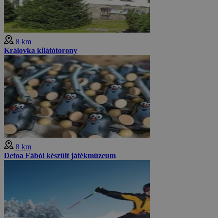
8 km
Královka kilátótorony
8 km
Detoa Fából készült játékmúzeum