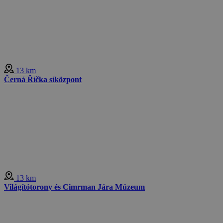
13 km
Černá Říčka síközpont
13 km
Világítótorony és Cimrman Jára Múzeum