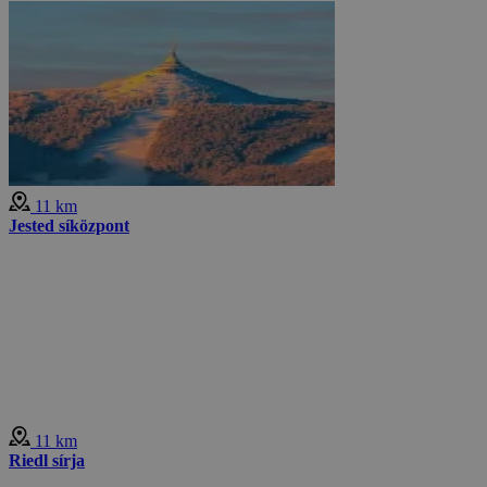
11 km
Jested síközpont
11 km
Riedl sírja