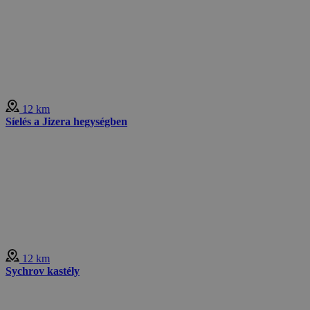
12 km
Síelés a Jizera hegységben
12 km
Sychrov kastély