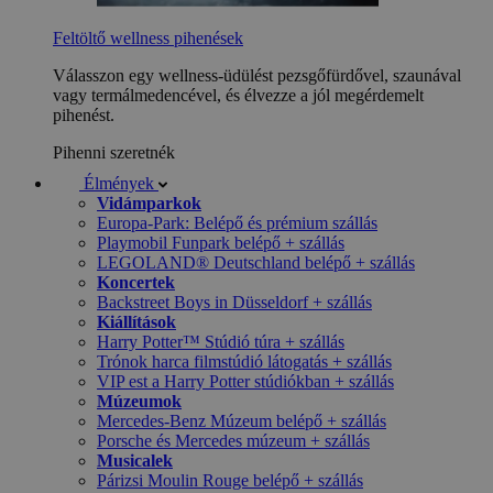
Feltöltő wellness pihenések
Válasszon egy wellness-üdülést pezsgőfürdővel, szaunával
vagy termálmedencével, és élvezze a jól megérdemelt
pihenést.
Pihenni szeretnék
Élmények
Vidámparkok
Europa-Park: Belépő és prémium szállás
Playmobil Funpark belépő + szállás
LEGOLAND® Deutschland belépő + szállás
Koncertek
Backstreet Boys in Düsseldorf + szállás
Kiállítások
Harry Potter™ Stúdió túra + szállás
Trónok harca filmstúdió látogatás + szállás
VIP est a Harry Potter stúdiókban + szállás
Múzeumok
Mercedes-Benz Múzeum belépő + szállás
Porsche és Mercedes múzeum + szállás
Musicalek
Párizsi Moulin Rouge belépő + szállás