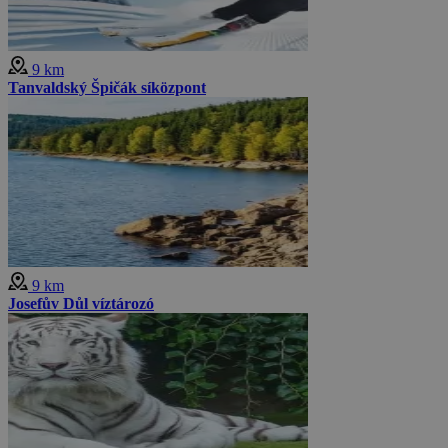
9 km
Tanvaldský Špičák síközpont
9 km
Josefův Důl víztározó