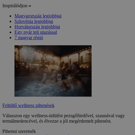
Inspirálódjon
Magyarország legjobbjai
Szlovénia legjobbjai
Horvátország legjobbjai
Egy nyár teli utazással
7 magyar régió
Feltöltő wellness pihenések
Válasszon egy wellness-üdülést pezsgőfürdővel, szaunával vagy
termálmedencével, és élvezze a jól megérdemelt pihenést.
Pihenni szeretnék