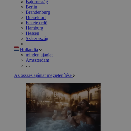
Bajorország
Berlin
Brandenburg
Düsseldorf
Fekete erdő
Hamburg
Hessen
Szászország
…
Hollandia
minden ajánlat
Amszterdam
…
Az összes ajánlat megjelenítése