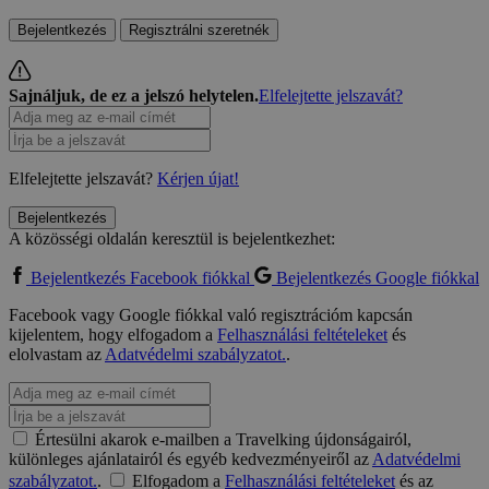
Bejelentkezés
Regisztrálni szeretnék
Sajnáljuk, de ez a jelszó helytelen.
Elfelejtette jelszavát?
Elfelejtette jelszavát?
Kérjen újat!
Bejelentkezés
A közösségi oldalán keresztül is bejelentkezhet:
Bejelentkezés Facebook fiókkal
Bejelentkezés Google fiókkal
Facebook vagy Google fiókkal való regisztrációm kapcsán
kijelentem, hogy elfogadom a
Felhasználási feltételeket
és
elolvastam az
Adatvédelmi szabályzatot.
.
Értesülni akarok e-mailben a Travelking újdonságairól,
különleges ajánlatairól és egyéb kedvezményeiről az
Adatvédelmi
szabályzatot.
.
Elfogadom a
Felhasználási feltételeket
és az