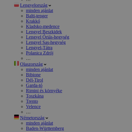
Lengyelország
minden ajánlat
Balti-tenger
Krakkó
Kladsko-medence
Lengyel Beszkidek
Lengyel Óriás-hegység
Lengyel Sas-hegység
Lengyel-Tátra
Polanica Zdrój
…
Olaszország
minden ajánlat
Bibione
Dél-Tirol
Garda-tó
Rimini és környéke
Toszkána
Trento
Velence
…
Németország
minden ajánlat
Baden-Württemberg