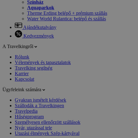
Színház
Aquaparkok
Therme Erding belépő + prémium szállás
Water World Rulantica: belépő és szállás
Ajándékutalvány
Kedvezmények
A Travelkingről
Rólunk
Vélemények és tapasztalatok
Travelking segítség
Karrier
Kapcsolat
Ügyfeleink számára
Gyakran ismételt kérdések
Szállodák a Travelkingen
Travelpedia
Hűségprogram
Személyesen ellenőrzött szállások
Nyár, utazással tele
Utazási élmények Szép-kártyával