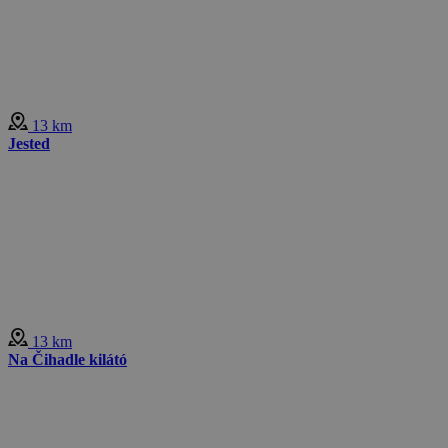
13 km
Jested
13 km
Na Čihadle kilátó