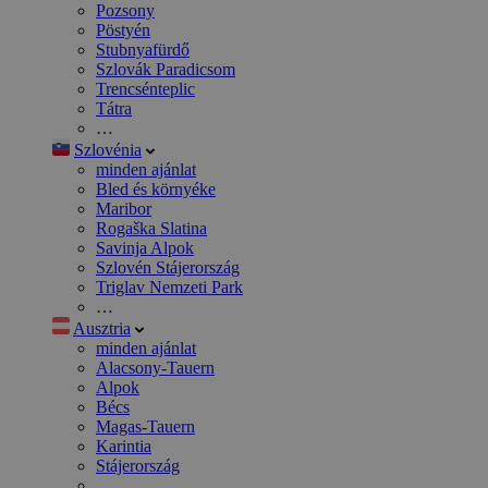
Pozsony
Pöstyén
Stubnyafürdő
Szlovák Paradicsom
Trencsénteplic
Tátra
…
Szlovénia
minden ajánlat
Bled és környéke
Maribor
Rogaška Slatina
Savinja Alpok
Szlovén Stájerország
Triglav Nemzeti Park
…
Ausztria
minden ajánlat
Alacsony-Tauern
Alpok
Bécs
Magas-Tauern
Karintia
Stájerország
…