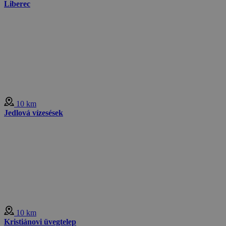
Liberec
10 km
Jedlová vízesések
10 km
Kristiánovi üvegtelep