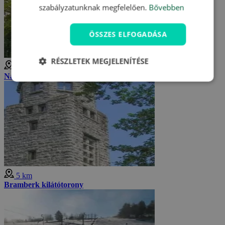
szabályzatunknak megfelelően.
Bővebben
ÖSSZES ELFOGADÁSA
RÉSZLETEK MEGJELENÍTÉSE
3 km
Nad Prosečí kilátótorony
5 km
Bramberk kilátótorony