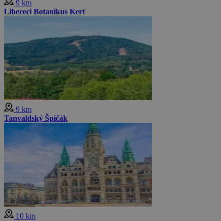
9 km
Libereci Botanikus Kert
9 km
Tanvaldský Špičák
10 km