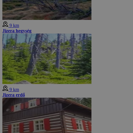
9 km
Jizera hegység
9 km
Jizera erdő