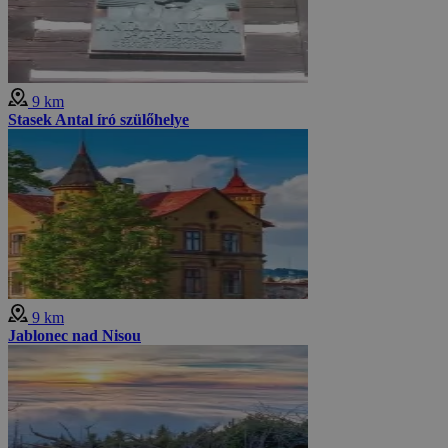
9 km
Stasek Antal író szülőhelye
9 km
Jablonec nad Nisou