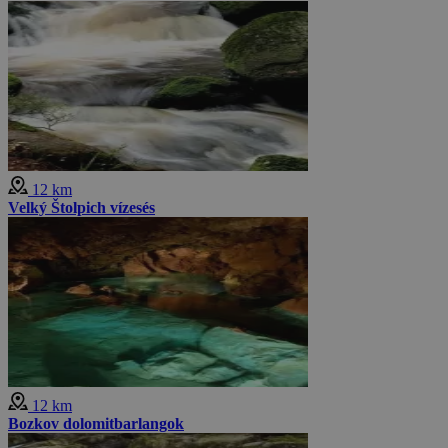
12 km
Velký Štolpich vízesés
12 km
Bozkov dolomitbarlangok