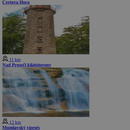
Certova Hora
11 km
Nad Prosečí kilátótorony
12 km
Mumlavský vízesés