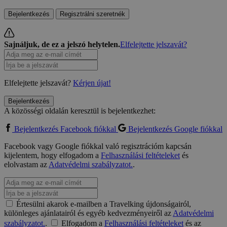
Bejelentkezés
Regisztrálni szeretnék
Sajnáljuk, de ez a jelszó helytelen.
Elfelejtette jelszavát?
Elfelejtette jelszavát?
Kérjen újat!
Bejelentkezés
A közösségi oldalán keresztül is bejelentkezhet:
Bejelentkezés Facebook fiókkal
Bejelentkezés Google fiókkal
Facebook vagy Google fiókkal való regisztrációm kapcsán
kijelentem, hogy elfogadom a
Felhasználási feltételeket
és
elolvastam az
Adatvédelmi szabályzatot.
.
Értesülni akarok e-mailben a Travelking újdonságairól,
különleges ajánlatairól és egyéb kedvezményeiről az
Adatvédelmi
szabályzatot.
.
Elfogadom a
Felhasználási feltételeket
és az