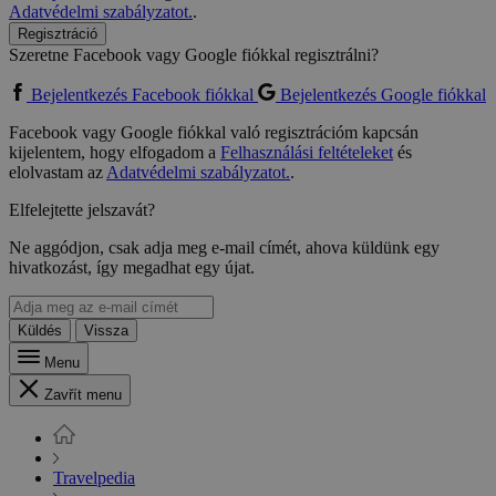
Adatvédelmi szabályzatot.
.
Regisztráció
Szeretne Facebook vagy Google fiókkal regisztrálni?
Bejelentkezés Facebook fiókkal
Bejelentkezés Google fiókkal
Facebook vagy Google fiókkal való regisztrációm kapcsán
kijelentem, hogy elfogadom a
Felhasználási feltételeket
és
elolvastam az
Adatvédelmi szabályzatot.
.
Elfelejtette jelszavát?
Ne aggódjon, csak adja meg e-mail címét, ahova küldünk egy
hivatkozást, így megadhat egy újat.
Küldés
Vissza
Menu
Zavřít menu
Travelpedia