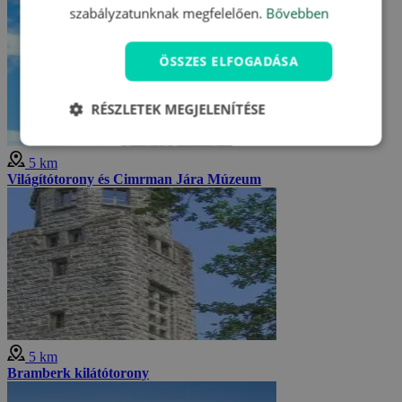
szabályzatunknak megfelelően.
Bővebben
ÖSSZES ELFOGADÁSA
RÉSZLETEK MEGJELENÍTÉSE
5 km
Világítótorony és Cimrman Jára Múzeum
5 km
Bramberk kilátótorony