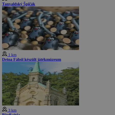
Tanvaldský Špičák
1 km
Detoa Fából készült játékmúzeum
3 km
Riedl sírja