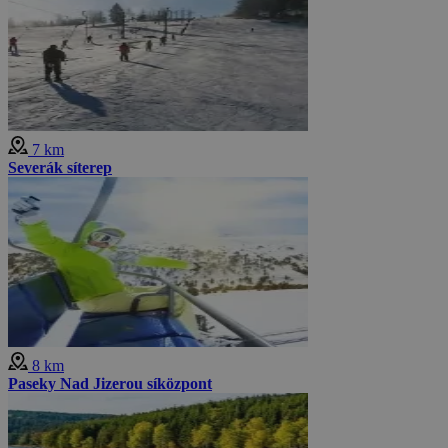
7 km
Severák síterep
8 km
Paseky Nad Jizerou síközpont