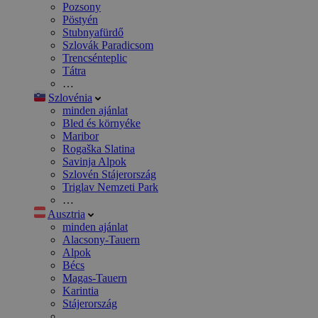
Pozsony
Pöstyén
Stubnyafürdő
Szlovák Paradicsom
Trencsénteplic
Tátra
…
Szlovénia
minden ajánlat
Bled és környéke
Maribor
Rogaška Slatina
Savinja Alpok
Szlovén Stájerország
Triglav Nemzeti Park
…
Ausztria
minden ajánlat
Alacsony-Tauern
Alpok
Bécs
Magas-Tauern
Karintia
Stájerország
…