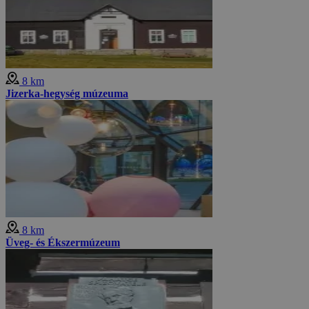
8 km
Jizerka-hegység múzeuma
8 km
Üveg- és Ékszermúzeum