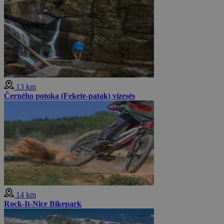
13 km
Černého potoka (Fekete-patak) vízesés
14 km
Rock-It-Nice Bikepark