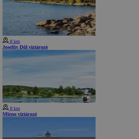
8 km
Josefův Důl víztározó
8 km
Mšeno víztározó