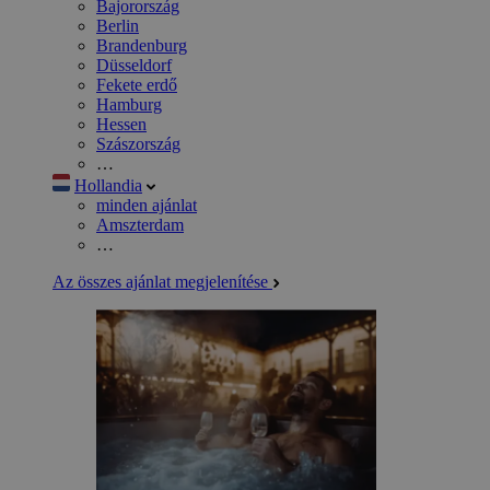
Bajorország
Berlin
Brandenburg
Düsseldorf
Fekete erdő
Hamburg
Hessen
Szászország
…
Hollandia
minden ajánlat
Amszterdam
…
Az összes ajánlat megjelenítése