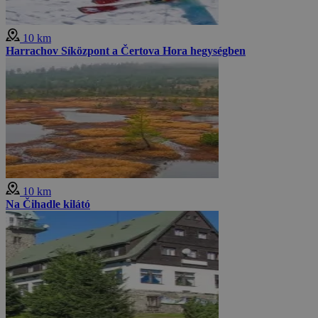
10 km
Harrachov Síközpont a Čertova Hora hegységben
10 km
Na Čihadle kilátó