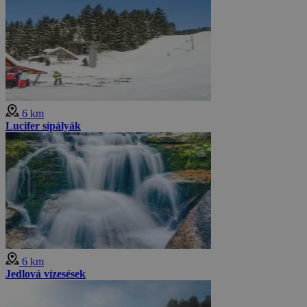
6 km
Lucifer sípályák
6 km
Jedlová vízesések