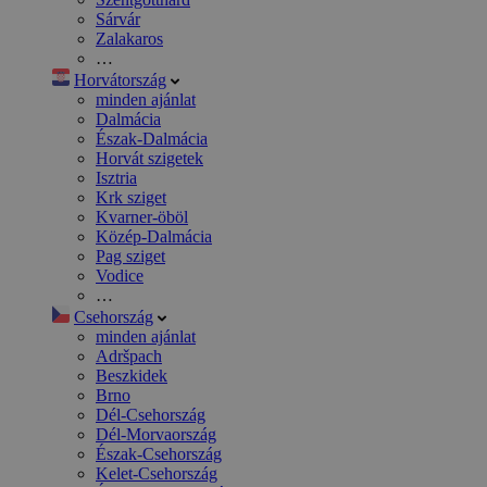
Sárvár
Zalakaros
…
Horvátország
minden ajánlat
Dalmácia
Észak-Dalmácia
Horvát szigetek
Isztria
Krk sziget
Kvarner-öböl
Közép-Dalmácia
Pag sziget
Vodice
…
Csehország
minden ajánlat
Adršpach
Beszkidek
Brno
Dél-Csehország
Dél-Morvaország
Észak-Csehország
Kelet-Csehország