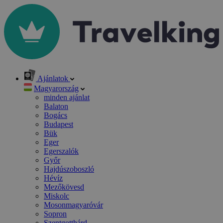
Ajánlatok
Magyarország
minden ajánlat
Balaton
Bogács
Budapest
Bük
Eger
Egerszalók
Győr
Hajdúszoboszló
Hévíz
Mezőkövesd
Miskolc
Mosonmagyaróvár
Sopron
Szentgotthárd