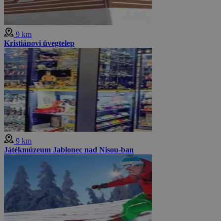
9 km
Kristiánovi üvegtelep
9 km
Játékmúzeum Jablonec nad Nisou-ban