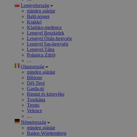
Lengyelország
minden ajánlat
Balti-tenger
Krakkó
Kladsko-medence
Lengyel Beszkidek
Lengyel Óriás-hegység
Lengyel Sas-hegység
Lengyel-Tátra
Polanica Zdrój
…
Olaszország
minden ajánlat
Bibione
Dél-Tirol
Garda-tó
Rimini és környéke
Toszkána
Trento
Velence
…
Németország
minden ajánlat
Baden-Württemberg