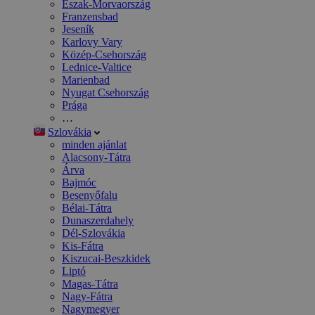
Észak-Morvaország
Franzensbad
Jeseník
Karlovy Vary
Közép-Csehország
Lednice-Valtice
Marienbad
Nyugat Csehország
Prága
…
Szlovákia
minden ajánlat
Alacsony-Tátra
Árva
Bajmóc
Besenyőfalu
Bélai-Tátra
Dunaszerdahely
Dél-Szlovákia
Kis-Fátra
Kiszucai-Beszkidek
Liptó
Magas-Tátra
Nagy-Fátra
Nagymegyer