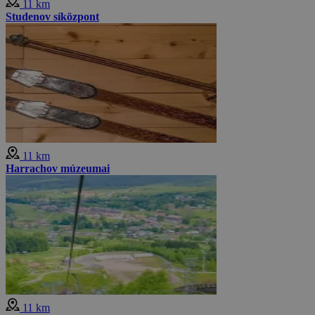
11 km
Studenov síközpont
11 km
Harrachov múzeumai
11 km