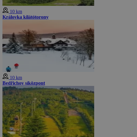
10 km
Královka kilátótorony
10 km
Bedřichov síközpont