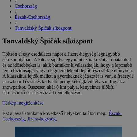
Csehország
Észak-Csehország
Tanvaldský Špičák síközpont
Tanvaldský Špičák síközpont
Töltsön el egy csodálatos napot a Jizera-hegység legnagyobb
síközpontjában. A kilenc sípálya egyaránt szórakoztatja a fiatalokat
és az idősebbeket is, akik bármikor kiválaszthaják, hogy a laposabb
terep biztonságát vagy a legmeredekebb lejtőt részesítik-e előnyben.
A klasszikus lejtők mellett a gyerekeknek játszótér is van, a freestyle
snowboard és síelés kedvelői pedig kétségkívül élvezni fogják a
snowparkot. Összesen akár 8 km pálya, kényelmes ülőlift,
síkölcsönző és síszerviz áll rendelkezésre.
Térkép megjelenítése
Ezt a javaslatunkat a következő helyeken találod meg:
Észak-
Csehország
,
Jizera-hegység
,