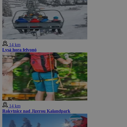
14 km
Lysá hora felvonó
14 km
Rokytnice nad Jizerou Kalandpark