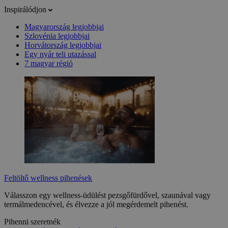
Inspirálódjon
Magyarország legjobbjai
Szlovénia legjobbjai
Horvátország legjobbjai
Egy nyár teli utazással
7 magyar régió
Feltöltő wellness pihenések
Válasszon egy wellness-üdülést pezsgőfürdővel, szaunával vagy
termálmedencével, és élvezze a jól megérdemelt pihenést.
Pihenni szeretnék