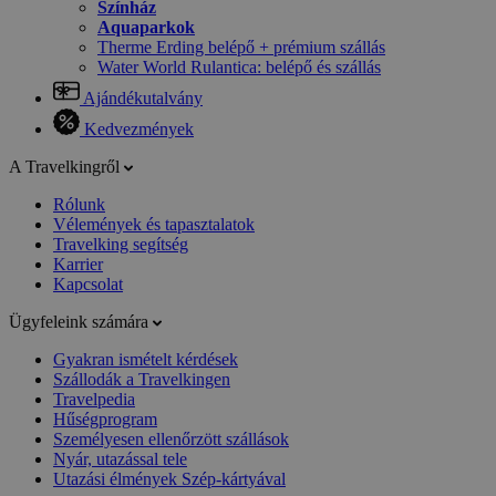
Színház
Aquaparkok
Therme Erding belépő + prémium szállás
Water World Rulantica: belépő és szállás
Ajándékutalvány
Kedvezmények
A Travelkingről
Rólunk
Vélemények és tapasztalatok
Travelking segítség
Karrier
Kapcsolat
Ügyfeleink számára
Gyakran ismételt kérdések
Szállodák a Travelkingen
Travelpedia
Hűségprogram
Személyesen ellenőrzött szállások
Nyár, utazással tele
Utazási élmények Szép-kártyával