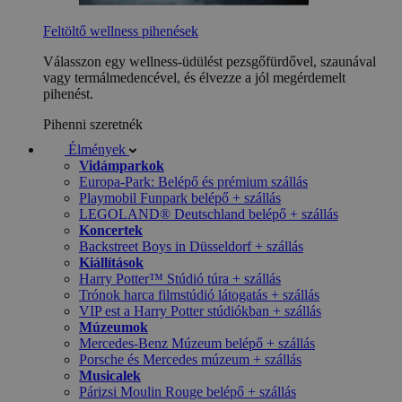
Feltöltő wellness pihenések
Válasszon egy wellness-üdülést pezsgőfürdővel, szaunával
vagy termálmedencével, és élvezze a jól megérdemelt
pihenést.
Pihenni szeretnék
Élmények
Vidámparkok
Europa-Park: Belépő és prémium szállás
Playmobil Funpark belépő + szállás
LEGOLAND® Deutschland belépő + szállás
Koncertek
Backstreet Boys in Düsseldorf + szállás
Kiállítások
Harry Potter™ Stúdió túra + szállás
Trónok harca filmstúdió látogatás + szállás
VIP est a Harry Potter stúdiókban + szállás
Múzeumok
Mercedes-Benz Múzeum belépő + szállás
Porsche és Mercedes múzeum + szállás
Musicalek
Párizsi Moulin Rouge belépő + szállás