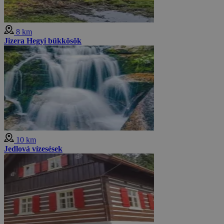
8 km
Jizera Hegyi bükkösök
10 km
Jedlová vízesések