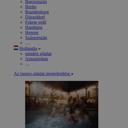
Bajorország
Berlin
Brandenburg
Düsseldorf
Fekete erdő
Hamburg
Hessen
Szászország
…
Hollandia
minden ajánlat
Amszterdam
…
Az összes ajánlat megjelenítése