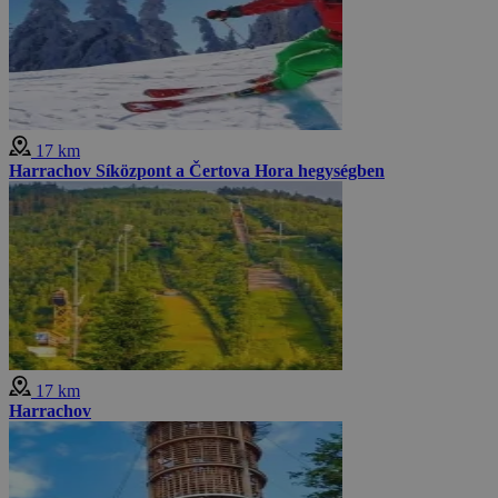
17 km
Harrachov Síközpont a Čertova Hora hegységben
17 km
Harrachov