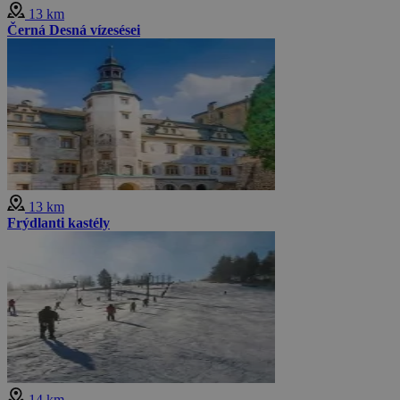
13 km
Černá Desná vízesései
13 km
Frýdlanti kastély
14 km