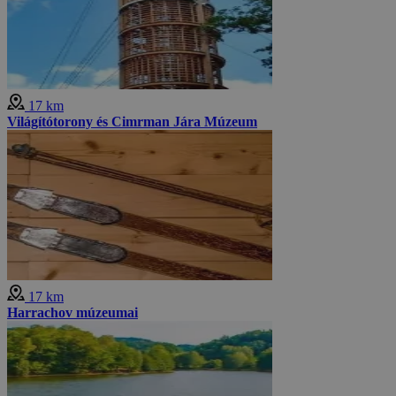
17 km
Világítótorony és Cimrman Jára Múzeum
17 km
Harrachov múzeumai