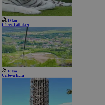
18 km
Libereci állatkert
18 km
Certova Hora