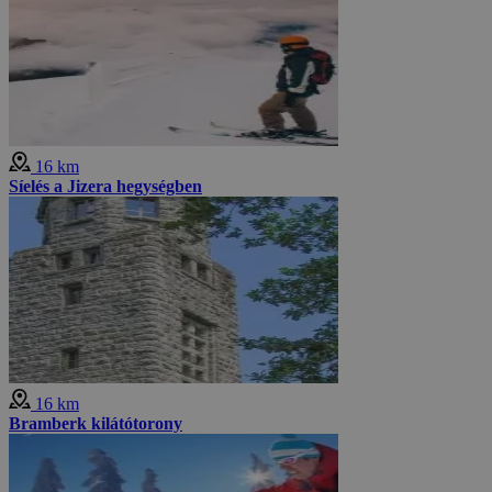
16 km
Síelés a Jizera hegységben
16 km
Bramberk kilátótorony