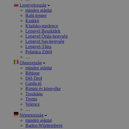
Lengyelország
minden ajánlat
Balti-tenger
Krakkó
Kladsko-medence
Lengyel Beszkidek
Lengyel Óriás-hegység
Lengyel Sas-hegység
Lengyel-Tátra
Polanica Zdrój
…
Olaszország
minden ajánlat
Bibione
Dél-Tirol
Garda-tó
Rimini és környéke
Toszkána
Trento
Velence
…
Németország
minden ajánlat
Baden-Württemberg