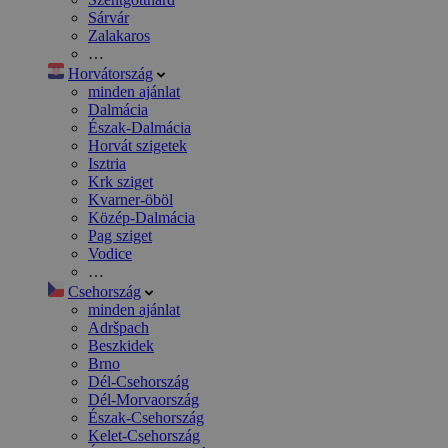
Sárvár
Zalakaros
…
Horvátország
minden ajánlat
Dalmácia
Észak-Dalmácia
Horvát szigetek
Isztria
Krk sziget
Kvarner-öböl
Közép-Dalmácia
Pag sziget
Vodice
…
Csehország
minden ajánlat
Adršpach
Beszkidek
Brno
Dél-Csehország
Dél-Morvaország
Észak-Csehország
Kelet-Csehország