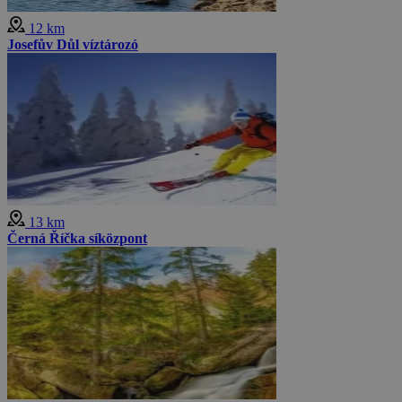
12 km
Josefův Důl víztározó
13 km
Černá Říčka síközpont