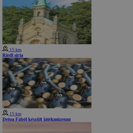
15 km
Riedl sírja
15 km
Detoa Fából készült játékmúzeum