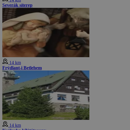
Severák síterep
14 km
Frýdlant-i Betlehem
14 km