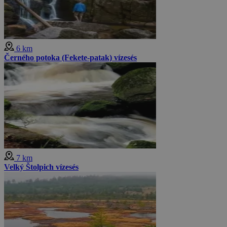
6 km
Černého potoka (Fekete-patak) vízesés
7 km
Velký Štolpich vízesés