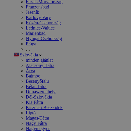
Észak-Morvaország
Franzensbad
Jeseník
Karlovy Vary
Közép-Csehország
Lednice-Valtice
Marienbad
Nyugat Csehország
Prága
…
Szlovákia
minden ajánlat
Alacsony-Tátra
Árva
Bajmóc
Besenyőfalu
Bélai-Tátra
Dunaszerdahely
Dél-Szlovákia
Kis-Fátra
Kiszucai-Beszkidek
Liptó
Magas-Tátra
Nagy-Fátra
Nagymegyer