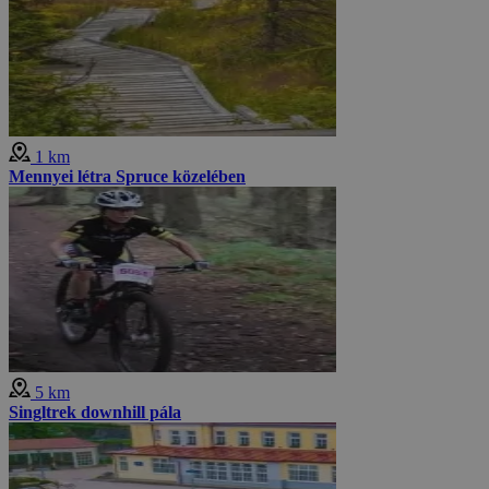
1 km
Mennyei létra Spruce közelében
5 km
Singltrek downhill pála