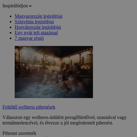
Inspirálódjon
Magyarország legjobbjai
Szlovénia legjobbjai
Horvátország legjobbjai
Egy nyár teli utazással
7 magyar régió
Feltöltő wellness pihenések
Válasszon egy wellness-üdülést pezsgőfürdővel, szaunával vagy
termálmedencével, és élvezze a jól megérdemelt pihenést.
Pihenni szeretnék