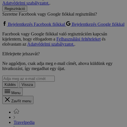
Adatvédelmi szabályzatot.
.
Regisztráció
Szeretne Facebook vagy Google fiókkal regisztrálni?
Bejelentkezés Facebook fiókkal
Bejelentkezés Google fiókkal
Facebook vagy Google fiókkal való regisztrációm kapcsán
kijelentem, hogy elfogadom a
Felhasználási feltételeket
és
elolvastam az
Adatvédelmi szabályzatot.
.
Elfelejtette jelszavát?
Ne aggódjon, csak adja meg e-mail címét, ahova küldünk egy
hivatkozást, így megadhat egy újat.
Küldés
Vissza
Menu
Zavřít menu
Travelpedia