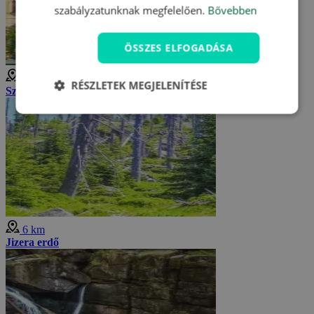
szabályzatunknak megfelelően.
Bővebben
ÖSSZES ELFOGADÁSA
6 km
RÉSZLETEK MEGJELENÍTÉSE
Szűz Mária eljövetelének temploma
6 km
Jizera erdő