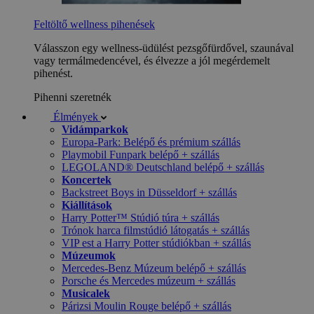
Feltöltő wellness pihenések
Válasszon egy wellness-üdülést pezsgőfürdővel, szaunával
vagy termálmedencével, és élvezze a jól megérdemelt
pihenést.
Pihenni szeretnék
Élmények
Vidámparkok
Europa-Park: Belépő és prémium szállás
Playmobil Funpark belépő + szállás
LEGOLAND® Deutschland belépő + szállás
Koncertek
Backstreet Boys in Düsseldorf + szállás
Kiállítások
Harry Potter™ Stúdió túra + szállás
Trónok harca filmstúdió látogatás + szállás
VIP est a Harry Potter stúdiókban + szállás
Múzeumok
Mercedes-Benz Múzeum belépő + szállás
Porsche és Mercedes múzeum + szállás
Musicalek
Párizsi Moulin Rouge belépő + szállás