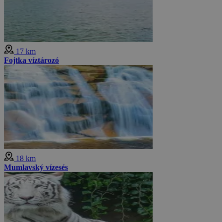
17 km
Fojtka víztározó
18 km
Mumlavský vízesés