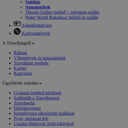
Színház
Aquaparkok
Therme Erding belépő + prémium szállás
Water World Rulantica: belépő és szállás
Ajándékutalvány
Kedvezmények
A Travelkingről
Rólunk
Vélemények és tapasztalatok
Travelking segítség
Karrier
Kapcsolat
Ügyfeleink számára
Gyakran ismételt kérdések
Szállodák a Travelkingen
Travelpedia
Hűségprogram
Személyesen ellenőrzött szállások
Nyár, utazással tele
Utazási élmények Szép-kártyával