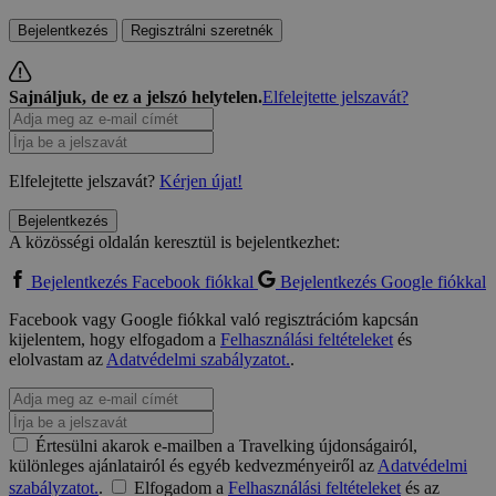
Bejelentkezés
Regisztrálni szeretnék
Sajnáljuk, de ez a jelszó helytelen.
Elfelejtette jelszavát?
Elfelejtette jelszavát?
Kérjen újat!
Bejelentkezés
A közösségi oldalán keresztül is bejelentkezhet:
Bejelentkezés Facebook fiókkal
Bejelentkezés Google fiókkal
Facebook vagy Google fiókkal való regisztrációm kapcsán
kijelentem, hogy elfogadom a
Felhasználási feltételeket
és
elolvastam az
Adatvédelmi szabályzatot.
.
Értesülni akarok e-mailben a Travelking újdonságairól,
különleges ajánlatairól és egyéb kedvezményeiről az
Adatvédelmi
szabályzatot.
.
Elfogadom a
Felhasználási feltételeket
és az