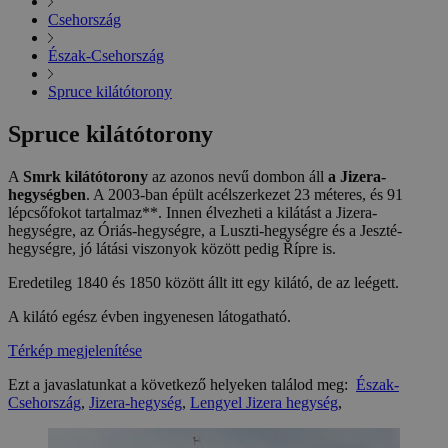
Csehország
Észak-Csehország
Spruce kilátótorony
Spruce kilátótorony
A
Smrk kilátótorony
az azonos nevű dombon áll
a Jizera-
hegységben
. A 2003-ban épült acélszerkezet 23 méteres, és 91
lépcsőfokot tartalmaz**. Innen élvezheti a kilátást a Jizera-
hegységre, az Óriás-hegységre, a Luszti-hegységre és a Jeszté-
hegységre, jó látási viszonyok között pedig Řípre is.
Eredetileg 1840 és 1850 között állt itt egy kilátó, de az leégett.
A kilátó egész évben ingyenesen látogatható.
Térkép megjelenítése
Ezt a javaslatunkat a következő helyeken találod meg:
Észak-
Csehország
,
Jizera-hegység
,
Lengyel Jizera hegység
,