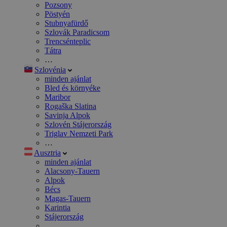
Pozsony
Pöstyén
Stubnyafürdő
Szlovák Paradicsom
Trencsénteplic
Tátra
…
Szlovénia
minden ajánlat
Bled és környéke
Maribor
Rogaška Slatina
Savinja Alpok
Szlovén Stájerország
Triglav Nemzeti Park
…
Ausztria
minden ajánlat
Alacsony-Tauern
Alpok
Bécs
Magas-Tauern
Karintia
Stájerország
…