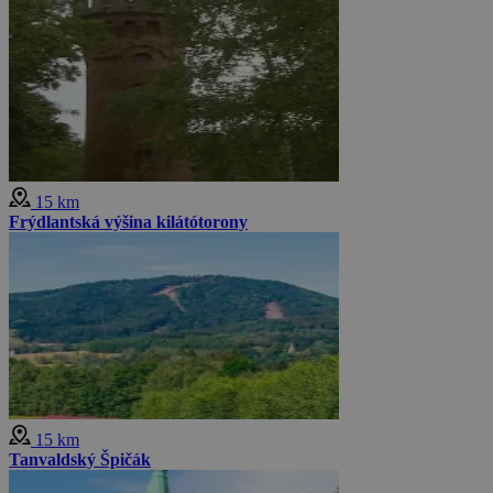
15 km
Frýdlantská výšina kilátótorony
15 km
Tanvaldský Špičák