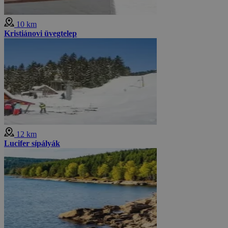
10 km
Kristiánovi üvegtelep
12 km
Lucifer sípályák