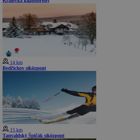
Královka kilátótorony
14 km
Bedřichov síközpont
15 km
Tanvaldský Špičák síközpont