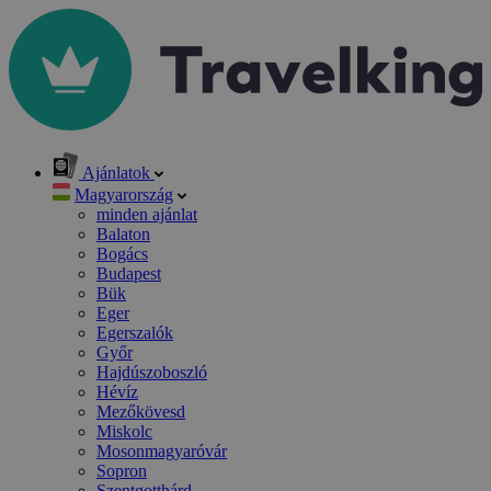
Ajánlatok
Magyarország
minden ajánlat
Balaton
Bogács
Budapest
Bük
Eger
Egerszalók
Győr
Hajdúszoboszló
Hévíz
Mezőkövesd
Miskolc
Mosonmagyaróvár
Sopron
Szentgotthárd