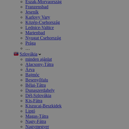
Észak-Morvaország
Franzensbad
Jeseník
Karlovy Vary
Közép-Csehország
Lednice-Valtice
Marienbad
Nyugat Csehország
Prága
…
Szlovákia
minden ajánlat
Alacsony-Tátra
Árva
Bajmóc
Besenyőfalu
Bélai-Tátra
Dunaszerdahely
Dél-Szlovákia
Kis-Fátra
Kiszucai-Beszkidek
Liptó
Magas-Tátra
Nagy-Fátra
Nagymegyer