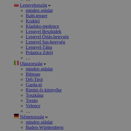
Lengyelország
minden ajánlat
Balti-tenger
Krakkó
Kladsko-medence
Lengyel Beszkidek
Lengyel Óriás-hegység
Lengyel Sas-hegység
Lengyel-Tátra
Polanica Zdrój
…
Olaszország
minden ajánlat
Bibione
Dél-Tirol
Garda-tó
Rimini és környéke
Toszkána
Trento
Velence
…
Németország
minden ajánlat
Baden-Württemberg