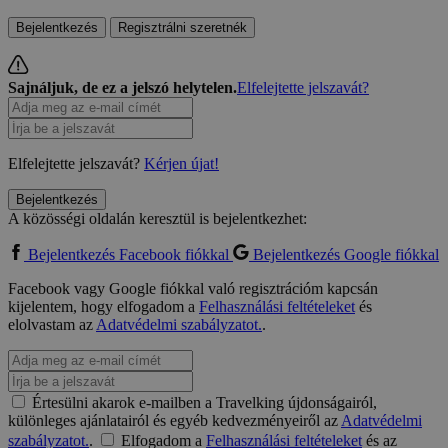
Bejelentkezés
Regisztrálni szeretnék
Sajnáljuk, de ez a jelszó helytelen.
Elfelejtette jelszavát?
Elfelejtette jelszavát?
Kérjen újat!
Bejelentkezés
A közösségi oldalán keresztül is bejelentkezhet:
Bejelentkezés Facebook fiókkal
Bejelentkezés Google fiókkal
Facebook vagy Google fiókkal való regisztrációm kapcsán
kijelentem, hogy elfogadom a
Felhasználási feltételeket
és
elolvastam az
Adatvédelmi szabályzatot.
.
Értesülni akarok e-mailben a Travelking újdonságairól,
különleges ajánlatairól és egyéb kedvezményeiről az
Adatvédelmi
szabályzatot.
.
Elfogadom a
Felhasználási feltételeket
és az