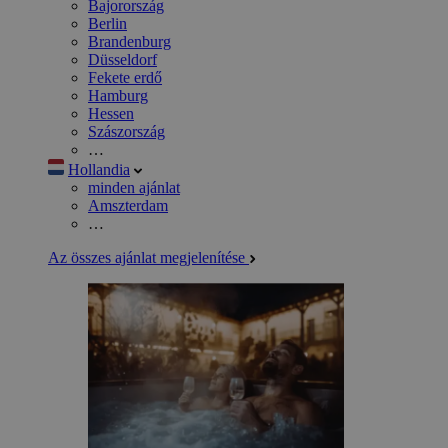
Bajorország
Berlin
Brandenburg
Düsseldorf
Fekete erdő
Hamburg
Hessen
Szászország
…
Hollandia
minden ajánlat
Amszterdam
…
Az összes ajánlat megjelenítése