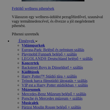
Feltöltő wellness pihenések
Válasszon egy wellness-üdülést pezsgőfürdővel, szaunával
vagy termálmedencével, és élvezze a jól megérdemelt
pihenést.
Pihenni szeretnék
Élmények
Vidámparkok
Europa-Park: Belépő és prémium szállás
Playmobil Funpark belépő + szállás
LEGOLAND® Deutschland belépő + szállás
Koncertek
Backstreet Boys in Düsseldorf + szállás
Kiállítások
Harry Potter™ Stúdió túra + szállás
Trónok harca filmstúdió látogatás + szállás
VIP est a Harry Potter stúdiókban + szállás
Múzeumok
Mercedes-Benz Múzeum belépő + szállás
Porsche és Mercedes múzeum + szállás
Musicalek
Párizsi Moulin Rouge belépő + szállás