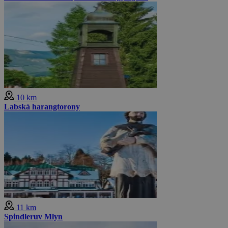
10 km
Labská harangtorony
11 km
Spindleruv Mlyn