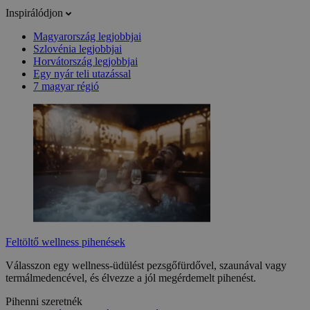
Inspirálódjon
Magyarország legjobbjai
Szlovénia legjobbjai
Horvátország legjobbjai
Egy nyár teli utazással
7 magyar régió
Feltöltő wellness pihenések
Válasszon egy wellness-üdülést pezsgőfürdővel, szaunával vagy
termálmedencével, és élvezze a jól megérdemelt pihenést.
Pihenni szeretnék