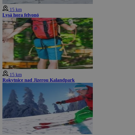
15 km
Lysá hora felvonó
15 km
Rokytnice nad Jizerou Kalandpark