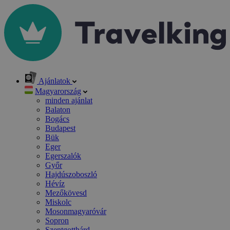
Ajánlatok
Magyarország
minden ajánlat
Balaton
Bogács
Budapest
Bük
Eger
Egerszalók
Győr
Hajdúszoboszló
Hévíz
Mezőkövesd
Miskolc
Mosonmagyaróvár
Sopron
Szentgotthárd