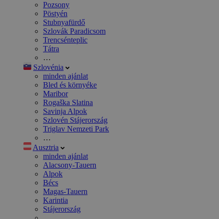
Pozsony
Pöstyén
Stubnyafürdő
Szlovák Paradicsom
Trencsénteplic
Tátra
…
Szlovénia
minden ajánlat
Bled és környéke
Maribor
Rogaška Slatina
Savinja Alpok
Szlovén Stájerország
Triglav Nemzeti Park
…
Ausztria
minden ajánlat
Alacsony-Tauern
Alpok
Bécs
Magas-Tauern
Karintia
Stájerország
…