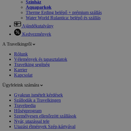
Színház
Aquaparkok
Therme Erding belépő + prémium szállás
Water World Rulantica: belépő és szállás
Ajándékutalvány
Kedvezmények
A Travelkingről
Rólunk
Vélemények és tapasztalatok
Travelking segítség
Karrier
Kapcsolat
Ügyfeleink számára
Gyakran ismételt kérdések
Szállodák a Travelkingen
Travelpedia
Hűségprogram
Személyesen ellenőrzött szállások
Nyár, utazással tele
Utazási élmények Szép-kártyával