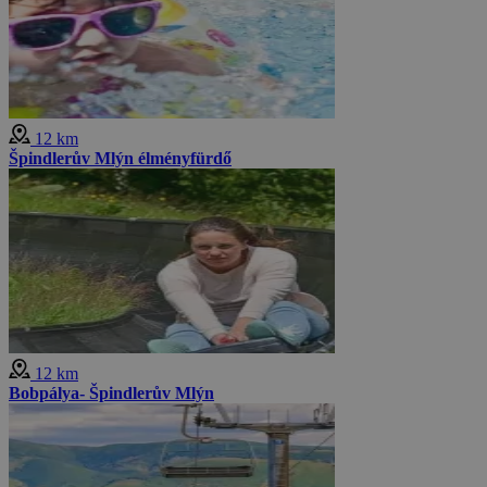
12 km
Špindlerův Mlýn élményfürdő
12 km
Bobpálya- Špindlerův Mlýn