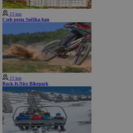
15 km
Cseh posta Sněžka-ban
15 km
Rock-It-Nice Bikepark