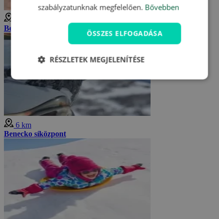
szabályzatunknak megfelelően.
Bővebben
6 km
Benecko Síközpont
ÖSSZES ELFOGADÁSA
RÉSZLETEK MEGJELENÍTÉSE
6 km
Benecko síközpont