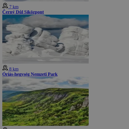
7 km
Černý Důl Síközpont
8 km
Óriás-hegység Nemzeti Park