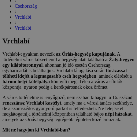
Csehország
Vrchlabí
Vrchlabí
Vrchlabí
Vrchlabí-t gyakran nevezik
az Óriás-hegység kapujának
. A
történelmi város közvetlenül a hegység alatt található
a Žalý-hegyen
egy kilátótoronnyal
, ahonnan jó idő esetén Csehország
egyharmadát is beláthatjuk. Vrchlabi látogatása során
túrázással
töltheti idejét a legmagasabb cseh hegységben
, aminek elérését a
három helyi kötélpálya
könnyíti meg. Télen a város a sífutók
központja, nyáron pedig a kerékpárosnak okoz örömet.
A város történelme is lenyűgöző, nem szabad kihagyni a 16. századi
reneszánsz Vrchlabí kastélyt
, amely ma a városi tanács székhelye,
de a szomszédos gyönyörű parkot is felfedezheti. Ne felejtse el
meglátogatni a történelmi központban található bájos
népi házakat
,
amelyek az Óriás-hegység legrégebbi épületei közé tartoznak.
Mit ne hagyjon ki Vrchlabí-ban?