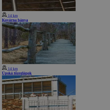
14 km
Kovárna bánya
14 km
Úpská tőzeglápok