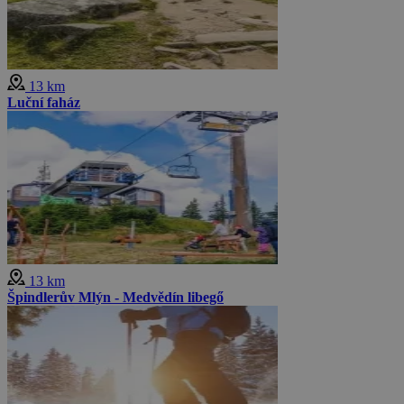
13 km
Luční faház
13 km
Špindlerův Mlýn - Medvědín libegő