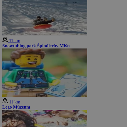
11 km
Snowtubing park Špindlerův Mlýn
11 km
Lego Múzeum