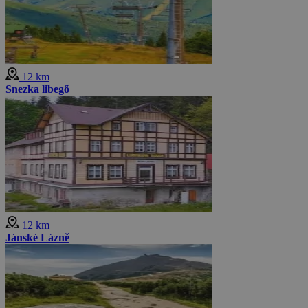
12 km
Snezka libegő
12 km
Jánské Lázně