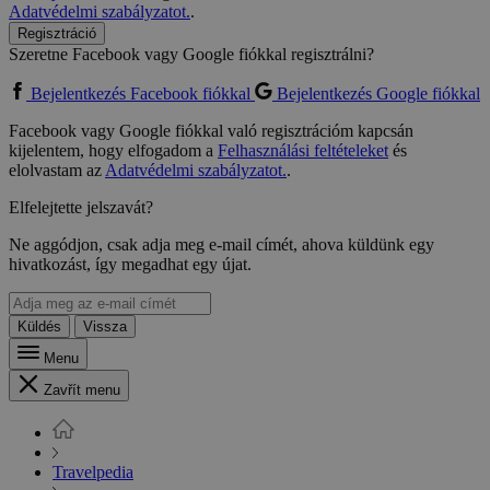
Adatvédelmi szabályzatot.
.
Regisztráció
Szeretne Facebook vagy Google fiókkal regisztrálni?
Bejelentkezés Facebook fiókkal
Bejelentkezés Google fiókkal
Facebook vagy Google fiókkal való regisztrációm kapcsán
kijelentem, hogy elfogadom a
Felhasználási feltételeket
és
elolvastam az
Adatvédelmi szabályzatot.
.
Elfelejtette jelszavát?
Ne aggódjon, csak adja meg e-mail címét, ahova küldünk egy
hivatkozást, így megadhat egy újat.
Küldés
Vissza
Menu
Zavřít menu
Travelpedia