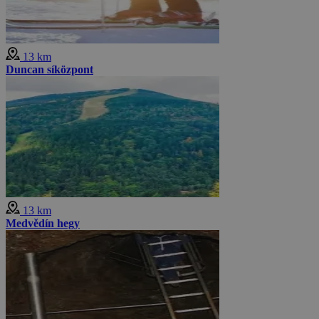
13 km
Duncan síközpont
13 km
Medvědín hegy