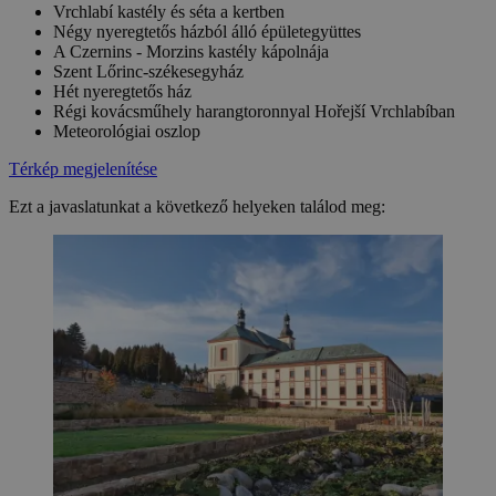
Vrchlabí kastély és séta a kertben
Négy nyeregtetős házból álló épületegyüttes
A Czernins - Morzins kastély kápolnája
Szent Lőrinc-székesegyház
Hét nyeregtetős ház
Régi kovácsműhely harangtoronnyal Hořejší Vrchlabíban
Meteorológiai oszlop
Térkép megjelenítése
Ezt a javaslatunkat a következő helyeken találod meg: