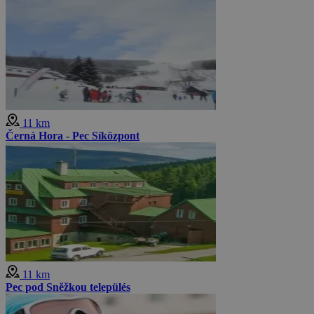
11 km
Černá Hora - Pec Síközpont
11 km
Pec pod Sněžkou település