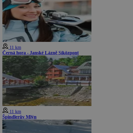
11 km
Černá hora - Janské Lázně Síközpont
11 km
Špindlerův Mlýn