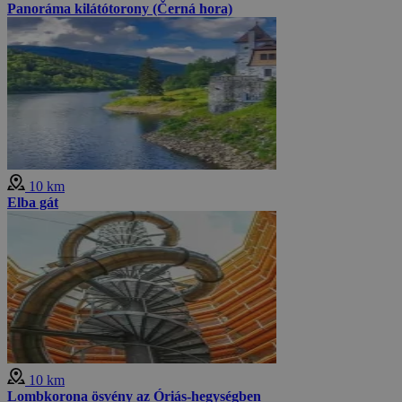
Panoráma kilátótorony (Černá hora)
10 km
Elba gát
10 km
Lombkorona ösvény az Óriás-hegységben