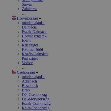
Sárvár
Zalakaros
…
Horvátország
minden ajánlat
Dalmácia
Észak-Dalmácia
Horvát szigetek
Isztria
Krk sziget
Kvarner-öböl
Közép-Dalmácia
Pag sziget
Vodice
…
Csehország
minden ajánlat
Adršpach
Beszkidek
Brno
Dél-Csehország
Dél-Morvaország
Észak-Csehország
Kelet-Csehország