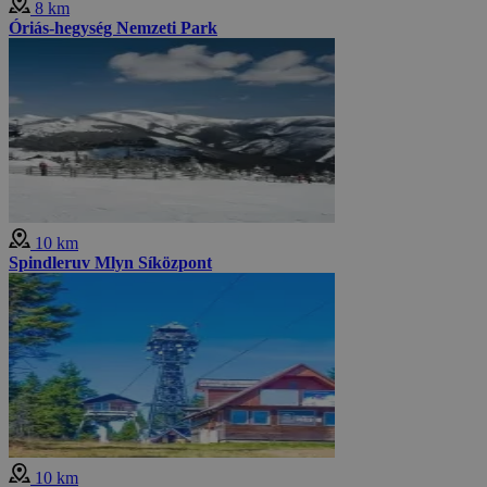
8 km
Óriás-hegység Nemzeti Park
10 km
Spindleruv Mlyn Síközpont
10 km