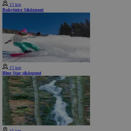
15 km
Rokytnice Síközpont
15 km
Blue Star síközpont
15 km