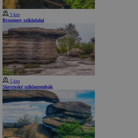
5 km
Broumov sziklafalai
5 km
Slavenské sziklagombák