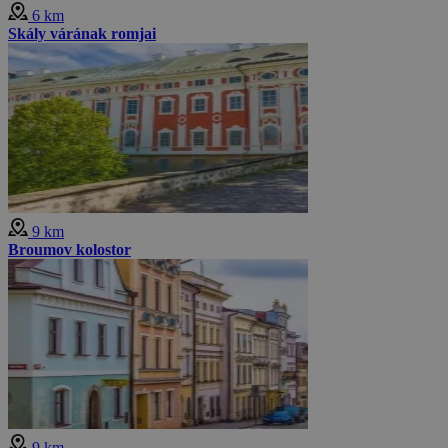
6 km
Skály várának romjai
9 km
Broumov kolostor
9 km