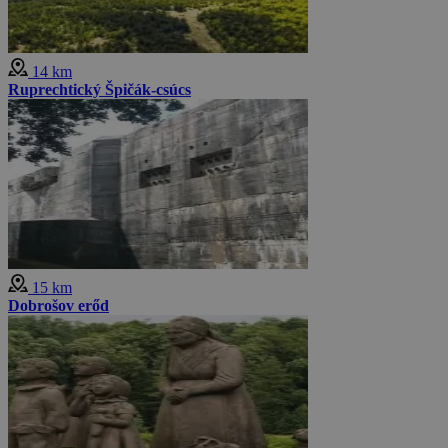
14 km
Ruprechtický Špičák-csúcs
15 km
Dobrošov erőd