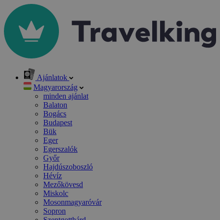
Ajánlatok
Magyarország
minden ajánlat
Balaton
Bogács
Budapest
Bük
Eger
Egerszalók
Győr
Hajdúszoboszló
Hévíz
Mezőkövesd
Miskolc
Mosonmagyaróvár
Sopron
Szentgotthárd