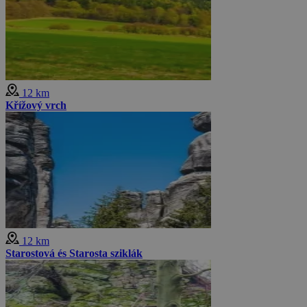
12 km
Křížový vrch
12 km
Starostová és Starosta sziklák