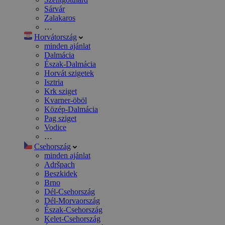
Sárvár
Zalakaros
…
Horvátország
minden ajánlat
Dalmácia
Észak-Dalmácia
Horvát szigetek
Isztria
Krk sziget
Kvarner-öböl
Közép-Dalmácia
Pag sziget
Vodice
…
Csehország
minden ajánlat
Adršpach
Beszkidek
Brno
Dél-Csehország
Dél-Morvaország
Észak-Csehország
Kelet-Csehország