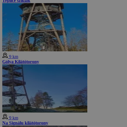
Teplice sziklák
9 km
Gólya Kilátótorony
9 km
Na Signálu kilátótorony