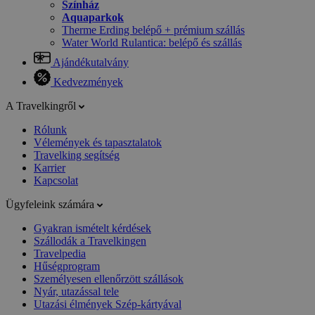
Színház
Aquaparkok
Therme Erding belépő + prémium szállás
Water World Rulantica: belépő és szállás
Ajándékutalvány
Kedvezmények
A Travelkingről
Rólunk
Vélemények és tapasztalatok
Travelking segítség
Karrier
Kapcsolat
Ügyfeleink számára
Gyakran ismételt kérdések
Szállodák a Travelkingen
Travelpedia
Hűségprogram
Személyesen ellenőrzött szállások
Nyár, utazással tele
Utazási élmények Szép-kártyával