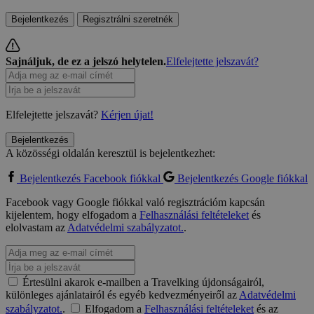
Bejelentkezés
Regisztrálni szeretnék
Sajnáljuk, de ez a jelszó helytelen.
Elfelejtette jelszavát?
Elfelejtette jelszavát?
Kérjen újat!
Bejelentkezés
A közösségi oldalán keresztül is bejelentkezhet:
Bejelentkezés Facebook fiókkal
Bejelentkezés Google fiókkal
Facebook vagy Google fiókkal való regisztrációm kapcsán
kijelentem, hogy elfogadom a
Felhasználási feltételeket
és
elolvastam az
Adatvédelmi szabályzatot.
.
Értesülni akarok e-mailben a Travelking újdonságairól,
különleges ajánlatairól és egyéb kedvezményeiről az
Adatvédelmi
szabályzatot.
.
Elfogadom a
Felhasználási feltételeket
és az