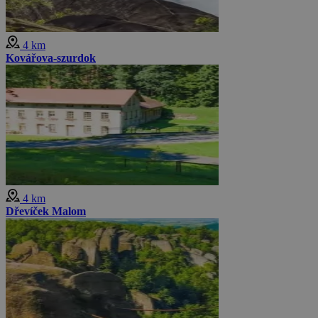
4 km
Kovářova-szurdok
4 km
Dřevíček Malom