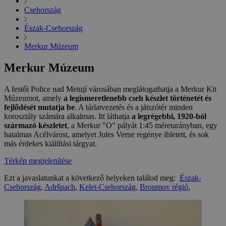
Csehország
Észak-Csehország
Merkur Múzeum
Merkur Múzeum
A festői Police nad Metují városában meglátogathatja a Merkur Kit
Múzeumot, amely
a legismeretlenebb cseh készlet történetét és
fejlődését mutatja be
. A tárlatvezetés és a játszótér minden
korosztály számára alkalmas. Itt láthatja
a legrégebbi, 1920-ból
származó készletet
, a Merkur "O" pályát 1:45 méretarányban, egy
hatalmas Acélvárost, amelyet Jules Verne regénye ihletett, és sok
más érdekes kiállítási tárgyat.
Térkép megjelenítése
Ezt a javaslatunkat a következő helyeken találod meg:
Észak-
Csehország
,
Adršpach
,
Kelet-Csehország
,
Broumov régió
,