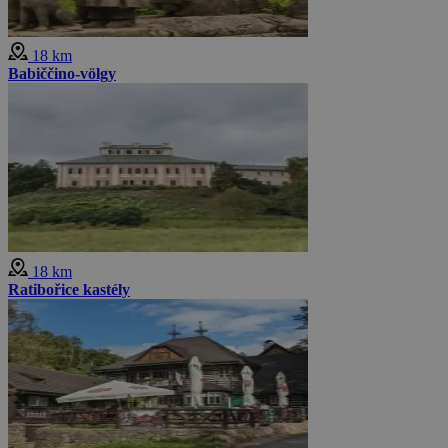
18 km
Babiččino-völgy
18 km
Ratibořice kastély