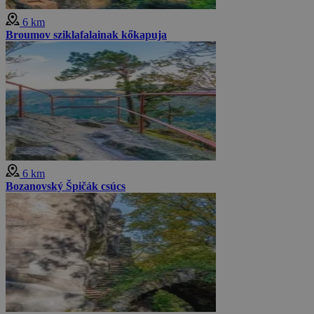
6 km
Broumov sziklafalainak kőkapuja
6 km
Bozanovský Špičák csúcs