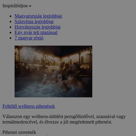
Inspirálódjon
Magyarország legjobbjai
Szlovénia legjobbjai
Horvátország legjobbjai
Egy nyár teli utazással
7 magyar régió
Feltöltő wellness pihenések
Válasszon egy wellness-üdülést pezsgőfürdővel, szaunával vagy
termálmedencével, és élvezze a jól megérdemelt pihenést.
Pihenni szeretnék