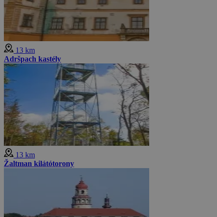
13 km
Adršpach kastély
13 km
Žaltman kilátótorony