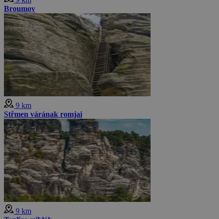
Broumov
9 km
Střmen várának romjai
9 km