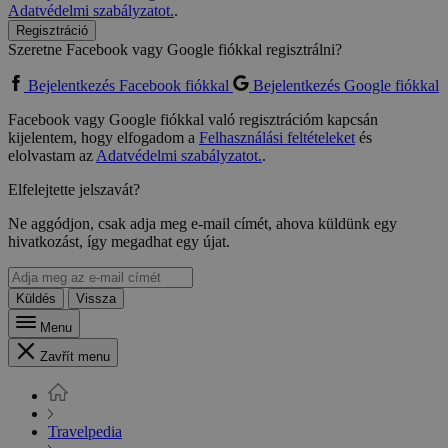
Adatvédelmi szabályzatot.
.
Regisztráció
Szeretne Facebook vagy Google fiókkal regisztrálni?
Bejelentkezés Facebook fiókkal
Bejelentkezés Google fiókkal
Facebook vagy Google fiókkal való regisztrációm kapcsán
kijelentem, hogy elfogadom a
Felhasználási feltételeket
és
elolvastam az
Adatvédelmi szabályzatot.
.
Elfelejtette jelszavát?
Ne aggódjon, csak adja meg e-mail címét, ahova küldünk egy
hivatkozást, így megadhat egy újat.
Küldés
Vissza
Menu
Zavřít menu
Travelpedia