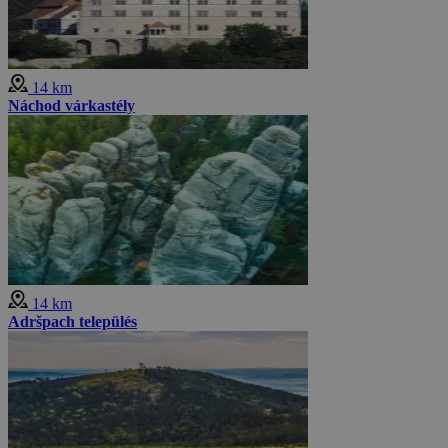
14 km
Náchod várkastély
14 km
Adršpach település