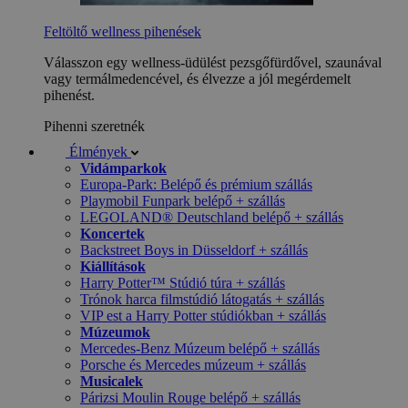
Feltöltő wellness pihenések
Válasszon egy wellness-üdülést pezsgőfürdővel, szaunával
vagy termálmedencével, és élvezze a jól megérdemelt
pihenést.
Pihenni szeretnék
Élmények
Vidámparkok
Europa-Park: Belépő és prémium szállás
Playmobil Funpark belépő + szállás
LEGOLAND® Deutschland belépő + szállás
Koncertek
Backstreet Boys in Düsseldorf + szállás
Kiállítások
Harry Potter™ Stúdió túra + szállás
Trónok harca filmstúdió látogatás + szállás
VIP est a Harry Potter stúdiókban + szállás
Múzeumok
Mercedes-Benz Múzeum belépő + szállás
Porsche és Mercedes múzeum + szállás
Musicalek
Párizsi Moulin Rouge belépő + szállás