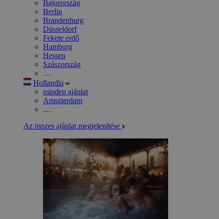
Bajorország
Berlin
Brandenburg
Düsseldorf
Fekete erdő
Hamburg
Hessen
Szászország
…
Hollandia
minden ajánlat
Amszterdam
…
Az összes ajánlat megjelenítése