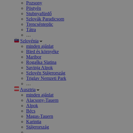
Pozsony
Pöstyén
Stubnyafürdő
Szlovák Paradicsom
Trencsénteplic
Tátra
…
Szlovénia
minden ajánlat
Bled és környéke
Maribor
Rogaška Slatina
Savinja Alpok
Szlovén Stájerország
Triglav Nemzeti Park
…
Ausztria
minden ajánlat
Alacsony-Tauern
Alpok
Bécs
Magas-Tauern
Karintia
Stájerország
…