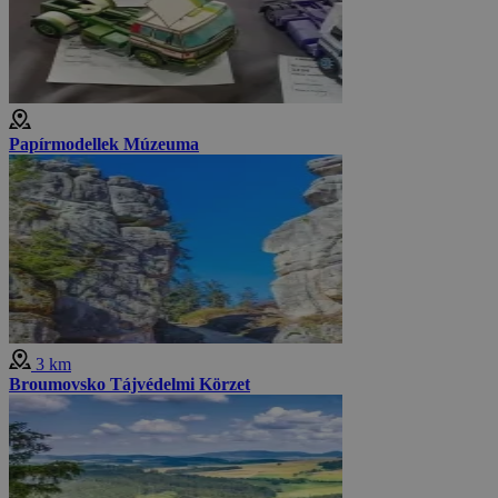
Papírmodellek Múzeuma
3 km
Broumovsko Tájvédelmi Körzet