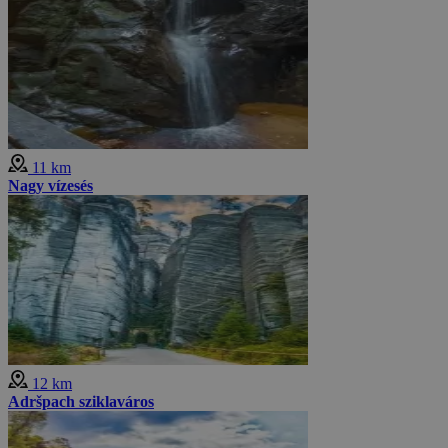
11 km
Nagy vízesés
12 km
Adršpach sziklaváros