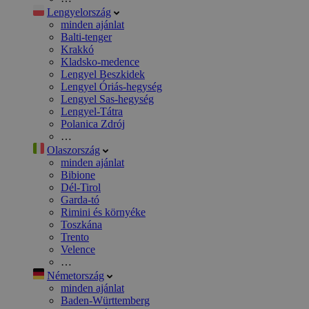
Lengyelország
minden ajánlat
Balti-tenger
Krakkó
Kladsko-medence
Lengyel Beszkidek
Lengyel Óriás-hegység
Lengyel Sas-hegység
Lengyel-Tátra
Polanica Zdrój
…
Olaszország
minden ajánlat
Bibione
Dél-Tirol
Garda-tó
Rimini és környéke
Toszkána
Trento
Velence
…
Németország
minden ajánlat
Baden-Württemberg