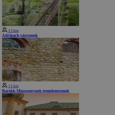
13 km
Adršpach várromok
13 km
Barokk Miasszonyunk templomromok