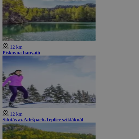
12 km
Pískovna bányató
12 km
Sífutás az Adršpach-Teplice szikláknál