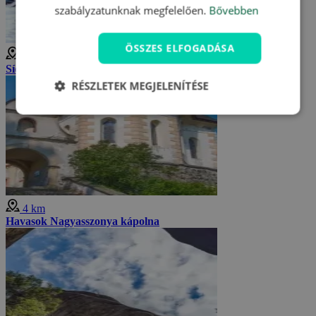
szabályzatunknak megfelelően.
Bővebben
ÖSSZES ELFOGADÁSA
4 km
Síelés Adršpachban
RÉSZLETEK MEGJELENÍTÉSE
4 km
Havasok Nagyasszonya kápolna