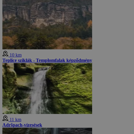
10 km
Teplice sziklák - Templomfalak képződmény
11 km
Adršpach-vízesések