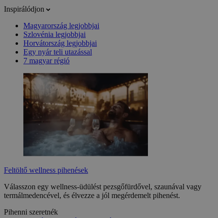
Inspirálódjon
Magyarország legjobbjai
Szlovénia legjobbjai
Horvátország legjobbjai
Egy nyár teli utazással
7 magyar régió
Feltöltő wellness pihenések
Válasszon egy wellness-üdülést pezsgőfürdővel, szaunával vagy
termálmedencével, és élvezze a jól megérdemelt pihenést.
Pihenni szeretnék