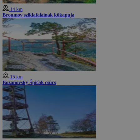
14 km
Broumov sziklafalainak kőkapuja
15 km
Bozanovský Špičák csúcs