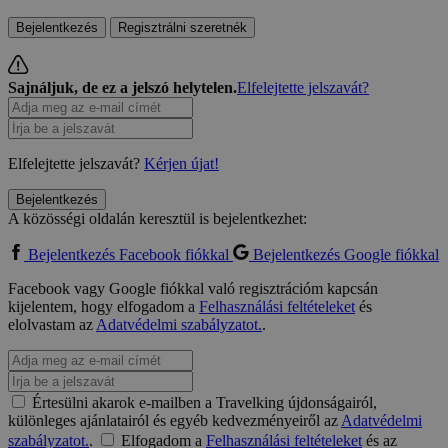
Bejelentkezés
Regisztrálni szeretnék
Sajnáljuk, de ez a jelszó helytelen.
Elfelejtette jelszavát?
Elfelejtette jelszavát?
Kérjen újat!
Bejelentkezés
A közösségi oldalán keresztül is bejelentkezhet:
Bejelentkezés Facebook fiókkal
Bejelentkezés Google fiókkal
Facebook vagy Google fiókkal való regisztrációm kapcsán
kijelentem, hogy elfogadom a
Felhasználási feltételeket
és
elolvastam az
Adatvédelmi szabályzatot.
.
Értesülni akarok e-mailben a Travelking újdonságairól,
különleges ajánlatairól és egyéb kedvezményeiről az
Adatvédelmi
szabályzatot.
.
Elfogadom a
Felhasználási feltételeket
és az