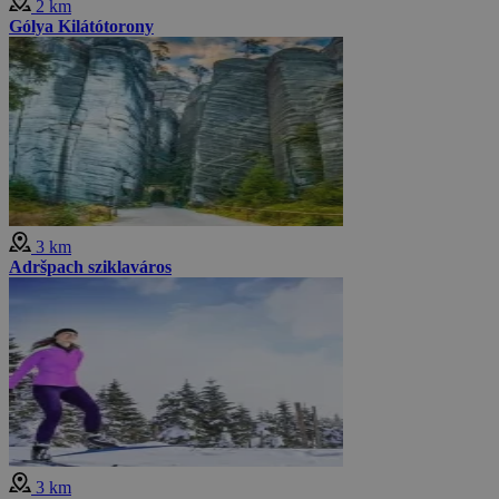
2 km
Gólya Kilátótorony
3 km
Adršpach sziklaváros
3 km