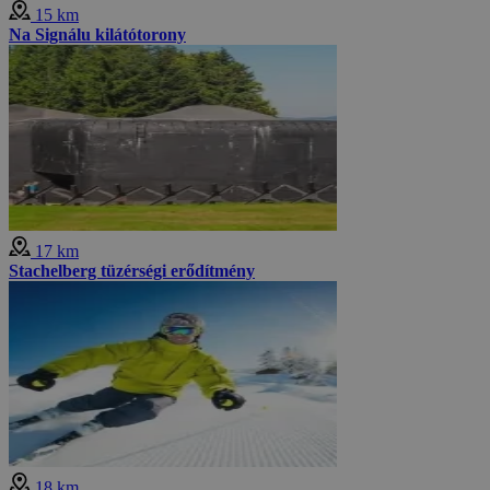
15 km
Na Signálu kilátótorony
17 km
Stachelberg tüzérségi erődítmény
18 km