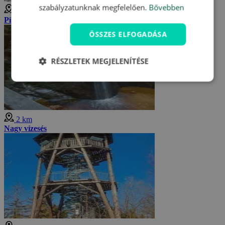
szabályzatunknak megfelelően.
Bővebben
2 km
Pískovna bányató
ÖSSZES ELFOGADÁSA
RÉSZLETEK MEGJELENÍTÉSE
2 km
Nagy vízesés