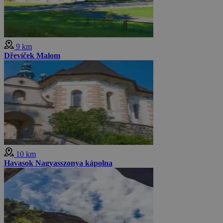
9 km
Dřevíček Malom
10 km
Havasok Nagyasszonya kápolna