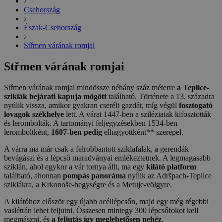
Csehország
Észak-Csehország
Střmen várának romjai
Střmen várának romjai
Střmen várának romjai mindössze néhány száz méterre
a Teplice-
sziklák bejárati kapuja mögött
található. Története a 13. századra
nyúlik vissza, amikor gyakran cserélt gazdát, míg végül
fosztogató
lovagok székhelye
lett. A várat 1447-ben a sziléziaiak kifosztották
és lerombolták. A tartományi feljegyzésekben 1534-ben
leromboltként,
1607-ben pedig
elhagyottként** szerepel.
A várra ma már csak a felrobbantott sziklafalak, a gerendák
bevágásai és a lépcső maradványai emlékeztetnek. A legmagasabb
sziklán, ahol egykor a vár tornya állt, ma egy
kilátó platform
található, ahonnan
pompás panoráma
nyílik az Adršpach-Teplice
sziklákra, a Krkonoše-hegységre és a Metuje-völgyre.
A kilátóhoz először egy újabb acéllépcsőn, majd egy még régebbi
vaslétrán lehet feljutni. Összesen mintegy 300 lépcsőfokot kell
megmászni, és
a feljutás így meglehetősen nehéz
.