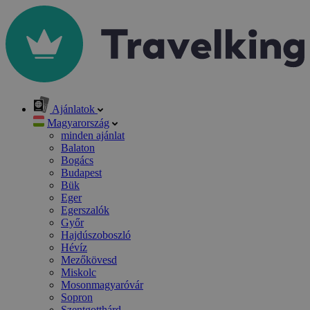
Ajánlatok
Magyarország
minden ajánlat
Balaton
Bogács
Budapest
Bük
Eger
Egerszalók
Győr
Hajdúszoboszló
Hévíz
Mezőkövesd
Miskolc
Mosonmagyaróvár
Sopron
Szentgotthárd