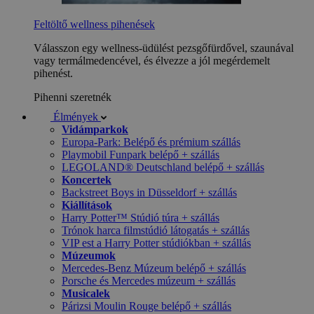
Feltöltő wellness pihenések
Válasszon egy wellness-üdülést pezsgőfürdővel, szaunával
vagy termálmedencével, és élvezze a jól megérdemelt
pihenést.
Pihenni szeretnék
Élmények
Vidámparkok
Europa-Park: Belépő és prémium szállás
Playmobil Funpark belépő + szállás
LEGOLAND® Deutschland belépő + szállás
Koncertek
Backstreet Boys in Düsseldorf + szállás
Kiállítások
Harry Potter™ Stúdió túra + szállás
Trónok harca filmstúdió látogatás + szállás
VIP est a Harry Potter stúdiókban + szállás
Múzeumok
Mercedes-Benz Múzeum belépő + szállás
Porsche és Mercedes múzeum + szállás
Musicalek
Párizsi Moulin Rouge belépő + szállás