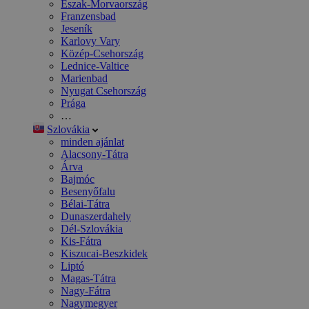
Észak-Morvaország
Franzensbad
Jeseník
Karlovy Vary
Közép-Csehország
Lednice-Valtice
Marienbad
Nyugat Csehország
Prága
…
Szlovákia
minden ajánlat
Alacsony-Tátra
Árva
Bajmóc
Besenyőfalu
Bélai-Tátra
Dunaszerdahely
Dél-Szlovákia
Kis-Fátra
Kiszucai-Beszkidek
Liptó
Magas-Tátra
Nagy-Fátra
Nagymegyer