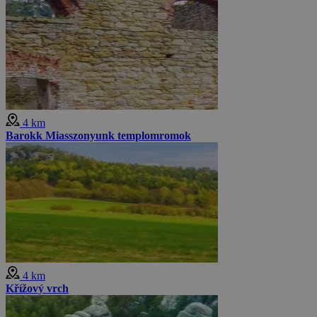
4 km
Barokk Miasszonyunk templomromok
4 km
Křížový vrch