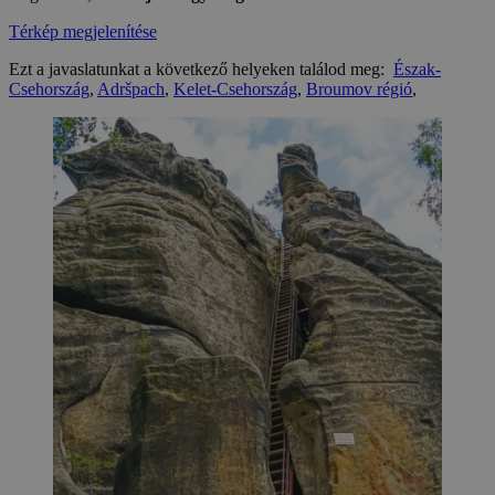
Térkép megjelenítése
Ezt a javaslatunkat a következő helyeken találod meg:
Észak-
Csehország
,
Adršpach
,
Kelet-Csehország
,
Broumov régió
,