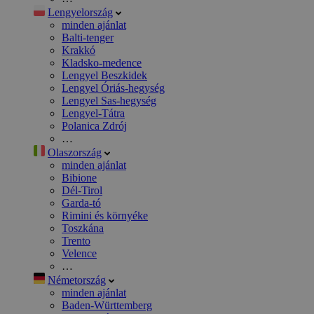
Lengyelország
minden ajánlat
Balti-tenger
Krakkó
Kladsko-medence
Lengyel Beszkidek
Lengyel Óriás-hegység
Lengyel Sas-hegység
Lengyel-Tátra
Polanica Zdrój
…
Olaszország
minden ajánlat
Bibione
Dél-Tirol
Garda-tó
Rimini és környéke
Toszkána
Trento
Velence
…
Németország
minden ajánlat
Baden-Württemberg