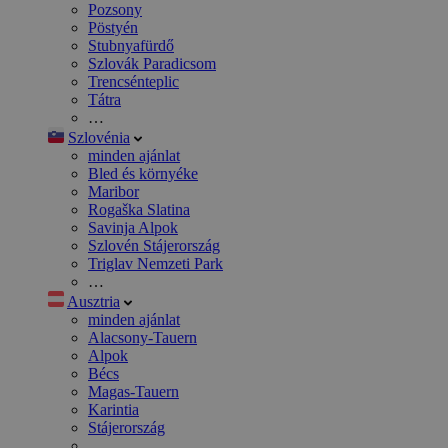
Pozsony
Pöstyén
Stubnyafürdő
Szlovák Paradicsom
Trencsénteplic
Tátra
…
Szlovénia
minden ajánlat
Bled és környéke
Maribor
Rogaška Slatina
Savinja Alpok
Szlovén Stájerország
Triglav Nemzeti Park
…
Ausztria
minden ajánlat
Alacsony-Tauern
Alpok
Bécs
Magas-Tauern
Karintia
Stájerország
…