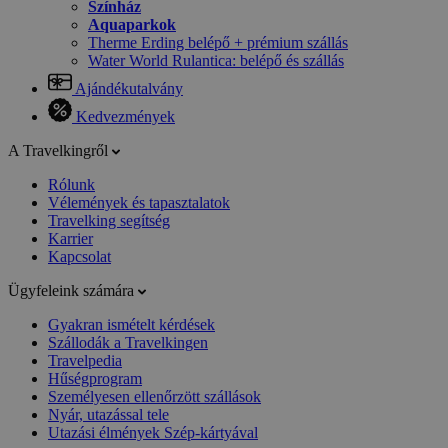
Színház
Aquaparkok
Therme Erding belépő + prémium szállás
Water World Rulantica: belépő és szállás
Ajándékutalvány
Kedvezmények
A Travelkingről
Rólunk
Vélemények és tapasztalatok
Travelking segítség
Karrier
Kapcsolat
Ügyfeleink számára
Gyakran ismételt kérdések
Szállodák a Travelkingen
Travelpedia
Hűségprogram
Személyesen ellenőrzött szállások
Nyár, utazással tele
Utazási élmények Szép-kártyával