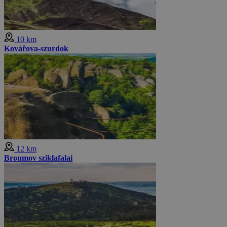
10 km
Kovářova-szurdok
12 km
Broumov sziklafalai