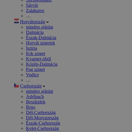
Sárvár
Zalakaros
…
Horvátország
minden ajánlat
Dalmácia
Észak-Dalmácia
Horvát szigetek
Isztria
Krk sziget
Kvarner-öböl
Közép-Dalmácia
Pag sziget
Vodice
…
Csehország
minden ajánlat
Adršpach
Beszkidek
Brno
Dél-Csehország
Dél-Morvaország
Észak-Csehország
Kelet-Csehország