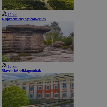
12 km
Ruprechtický Špičák-csúcs
13 km
Slavenské sziklagombák