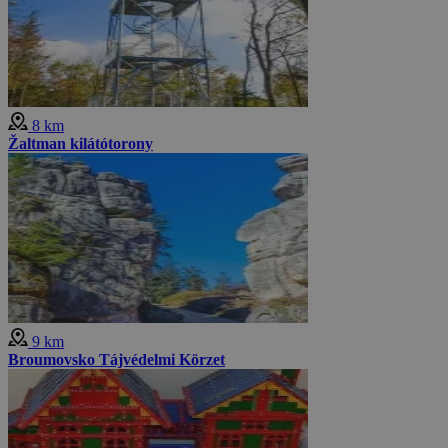
8 km
Žaltman kilátótorony
9 km
Broumovsko Tájvédelmi Körzet