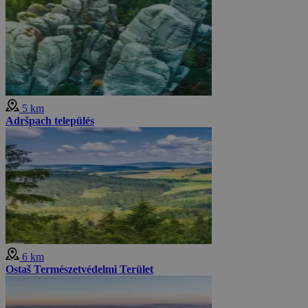
5 km
Adršpach település
6 km
Ostaš Természetvédelmi Terület