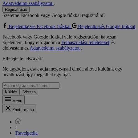
Adatvédelmi szabályzatot.
.
Regisztráció
Szeretne Facebook vagy Google fiókkal regisztrálni?
Bejelentkezés Facebook fiókkal
Bejelentkezés Google fiókkal
Facebook vagy Google fiókkal való regisztrációm kapcsán
kijelentem, hogy elfogadom a
Felhasználási feltételeket
és
elolvastam az
Adatvédelmi szabályzatot.
.
Elfelejtette jelszavát?
Ne aggódjon, csak adja meg e-mail címét, ahova küldünk egy
hivatkozást, így megadhat egy újat.
Küldés
Vissza
Menu
Zavřít menu
Travelpedia