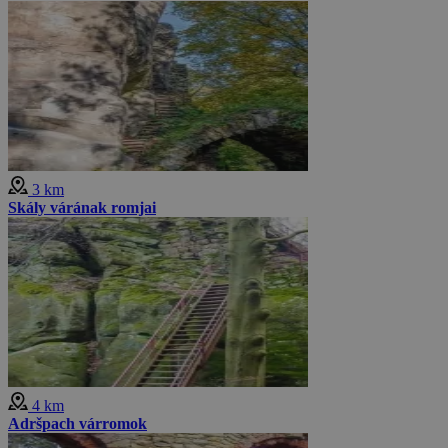
3 km
Skály várának romjai
4 km
Adršpach várromok