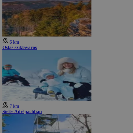
6 km
Ostaš sziklaváros
7 km
Síelés Adršpachban