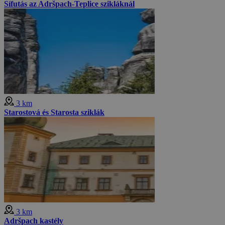
Sífutás az Adršpach-Teplice szikláknál
3 km
Starostová és Starosta sziklák
3 km
Adršpach kastély