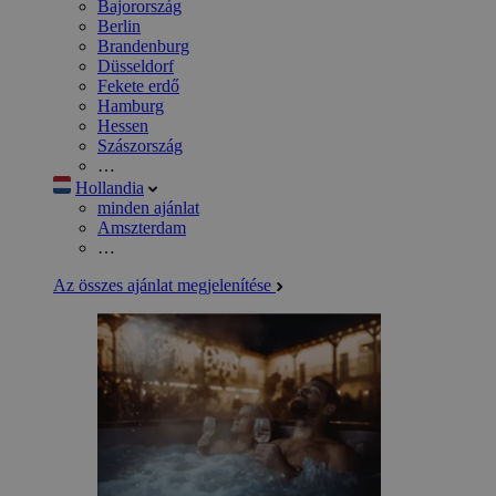
Bajorország
Berlin
Brandenburg
Düsseldorf
Fekete erdő
Hamburg
Hessen
Szászország
…
Hollandia
minden ajánlat
Amszterdam
…
Az összes ajánlat megjelenítése