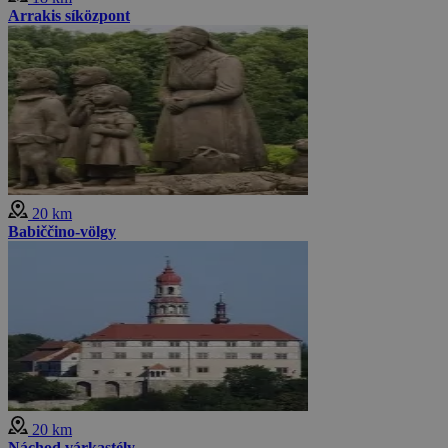
Arrakis síközpont
20 km
Babiččino-völgy
20 km
Náchod várkastély