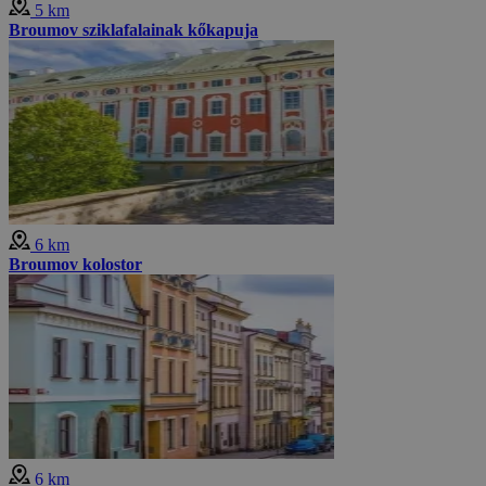
5 km
Broumov sziklafalainak kőkapuja
6 km
Broumov kolostor
6 km