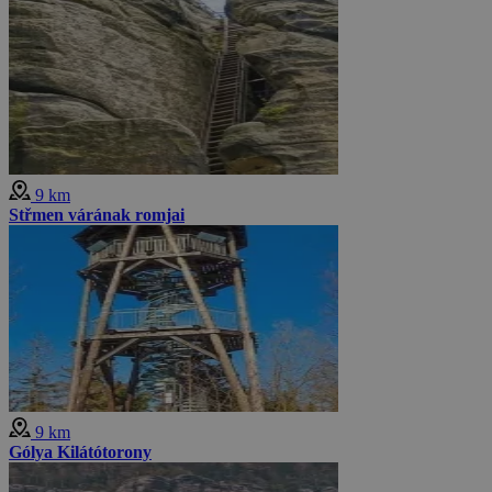
9 km
Střmen várának romjai
9 km
Gólya Kilátótorony