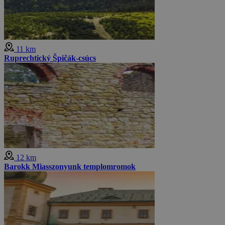
11 km
Ruprechtický Špičák-csúcs
12 km
Barokk Miasszonyunk templomromok