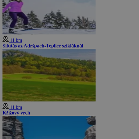
11 km
Sífutás az Adršpach-Teplice szikláknál
11 km
Křížový vrch