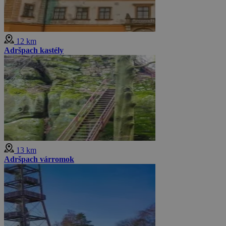
12 km
Adršpach kastély
13 km
Adršpach várromok