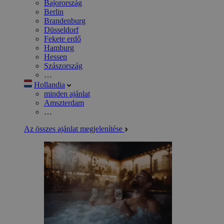
Bajorország
Berlin
Brandenburg
Düsseldorf
Fekete erdő
Hamburg
Hessen
Szászország
…
Hollandia
minden ajánlat
Amszterdam
…
Az összes ajánlat megjelenítése