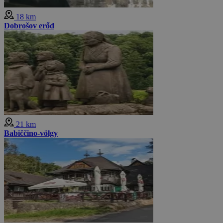
18 km
Dobrošov erőd
21 km
Babiččino-völgy