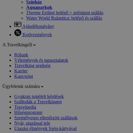
Színház
Aquaparkok
Therme Erding belépő + prémium szállás
Water World Rulantica: belépő és szállás
Ajándékutalvány
Kedvezmények
A Travelkingről
Rólunk
Vélemények és tapasztalatok
Travelking segítség
Karrier
Kapcsolat
Ügyfeleink számára
Gyakran ismételt kérdések
Szállodák a Travelkingen
Travelpedia
Hűségprogram
Személyesen ellenőrzött szállások
Nyár, utazással tele
Utazási élmények Szép-kártyával