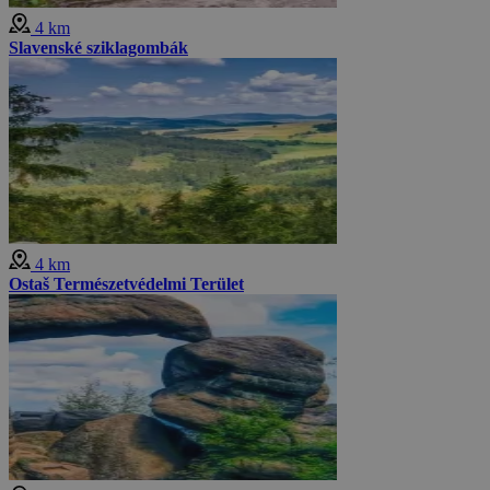
4 km
Slavenské sziklagombák
4 km
Ostaš Természetvédelmi Terület