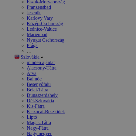
Észak-Morvaország
Franzensbad
Jeseník
Karlovy Vary
Közép-Csehország
Lednice-Valtice
Marienbad
Nyugat Csehország
Prága
…
Szlovákia
minden ajánlat
Alacsony-Tátra
Árva
Bajmóc
Besenyőfalu
Bélai-Tátra
Dunaszerdahely
Dél-Szlovákia
Kis-Fátra
Kiszucai-Beszkidek
Liptó
Magas-Tátra
Nagy-Fátra
Nagymegyer