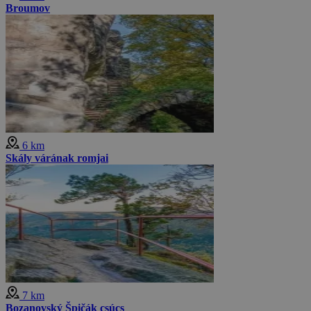
Broumov
6 km
Skály várának romjai
7 km
Bozanovský Špičák csúcs