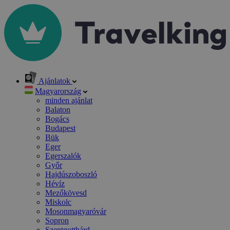
Ajánlatok
Magyarország
minden ajánlat
Balaton
Bogács
Budapest
Bük
Eger
Egerszalók
Győr
Hajdúszoboszló
Hévíz
Mezőkövesd
Miskolc
Mosonmagyaróvár
Sopron
Szentgotthárd