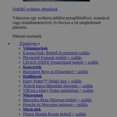
Feltöltő wellness pihenések
Válasszon egy wellness-üdülést pezsgőfürdővel, szaunával
vagy termálmedencével, és élvezze a jól megérdemelt
pihenést.
Pihenni szeretnék
Élmények
Vidámparkok
Europa-Park: Belépő és prémium szállás
Playmobil Funpark belépő + szállás
LEGOLAND® Deutschland belépő + szállás
Koncertek
Backstreet Boys in Düsseldorf + szállás
Kiállítások
Harry Potter™ Stúdió túra + szállás
Trónok harca filmstúdió látogatás + szállás
VIP est a Harry Potter stúdiókban + szállás
Múzeumok
Mercedes-Benz Múzeum belépő + szállás
Porsche és Mercedes múzeum + szállás
Musicalek
Párizsi Moulin Rouge belépő + szállás