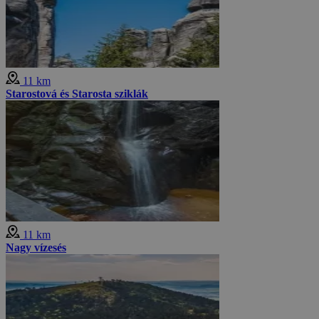
11 km
Starostová és Starosta sziklák
11 km
Nagy vízesés