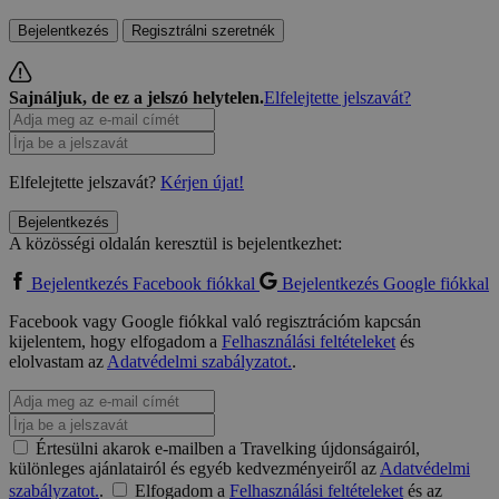
Bejelentkezés
Regisztrálni szeretnék
Sajnáljuk, de ez a jelszó helytelen.
Elfelejtette jelszavát?
Elfelejtette jelszavát?
Kérjen újat!
Bejelentkezés
A közösségi oldalán keresztül is bejelentkezhet:
Bejelentkezés Facebook fiókkal
Bejelentkezés Google fiókkal
Facebook vagy Google fiókkal való regisztrációm kapcsán
kijelentem, hogy elfogadom a
Felhasználási feltételeket
és
elolvastam az
Adatvédelmi szabályzatot.
.
Értesülni akarok e-mailben a Travelking újdonságairól,
különleges ajánlatairól és egyéb kedvezményeiről az
Adatvédelmi
szabályzatot.
.
Elfogadom a
Felhasználási feltételeket
és az