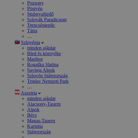
Pozsony
Pöstyén
Stubnyafürdő
Szlovák Paradicsom
Trencsénteplic
Tátra
…
Szlovénia
minden ajánlat
Bled és környéke
Maribor
Rogaška Slatina
Savinja Alpok
Szlovén Stájerország
Triglav Nemzeti Park
…
Ausztria
minden ajánlat
Alacsony-Tauern
Alpok
Bécs
Magas-Tauern
Karintia
Stájerország
…