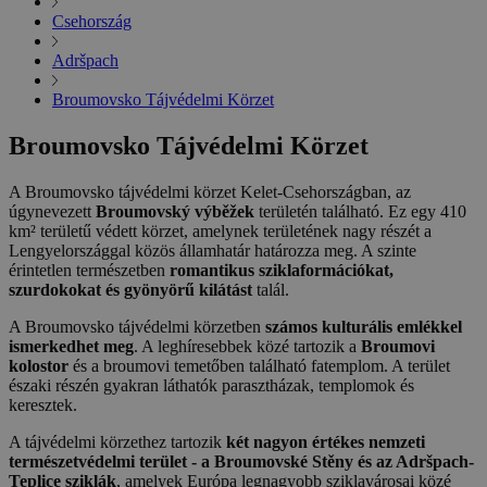
Csehország
Adršpach
Broumovsko Tájvédelmi Körzet
Broumovsko Tájvédelmi Körzet
A Broumovsko tájvédelmi körzet Kelet-Csehországban, az
úgynevezett
Broumovský výběžek
területén található. Ez egy 410
km² területű védett körzet, amelynek területének nagy részét a
Lengyelországgal közös államhatár határozza meg. A szinte
érintetlen természetben
romantikus sziklaformációkat,
szurdokokat és gyönyörű kilátást
talál.
A Broumovsko tájvédelmi körzetben
számos kulturális emlékkel
ismerkedhet meg
. A leghíresebbek közé tartozik a
Broumovi
kolostor
és a broumovi temetőben található fatemplom. A terület
északi részén gyakran láthatók parasztházak, templomok és
keresztek.
A tájvédelmi körzethez tartozik
két nagyon értékes nemzeti
természetvédelmi terület - a Broumovské Stěny és az Adršpach-
Teplice sziklák
, amelyek Európa legnagyobb sziklavárosai közé