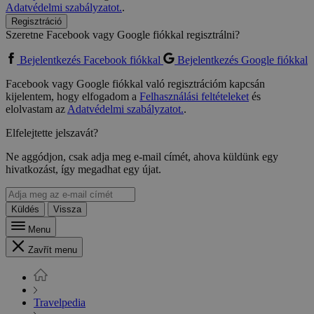
Adatvédelmi szabályzatot.
.
Regisztráció
Szeretne Facebook vagy Google fiókkal regisztrálni?
Bejelentkezés Facebook fiókkal
Bejelentkezés Google fiókkal
Facebook vagy Google fiókkal való regisztrációm kapcsán
kijelentem, hogy elfogadom a
Felhasználási feltételeket
és
elolvastam az
Adatvédelmi szabályzatot.
.
Elfelejtette jelszavát?
Ne aggódjon, csak adja meg e-mail címét, ahova küldünk egy
hivatkozást, így megadhat egy újat.
Küldés
Vissza
Menu
Zavřít menu
Travelpedia