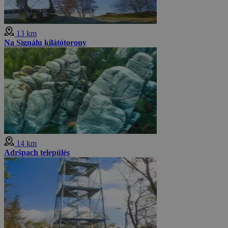
13 km
Na Signálu kilátótorony
14 km
Adršpach település