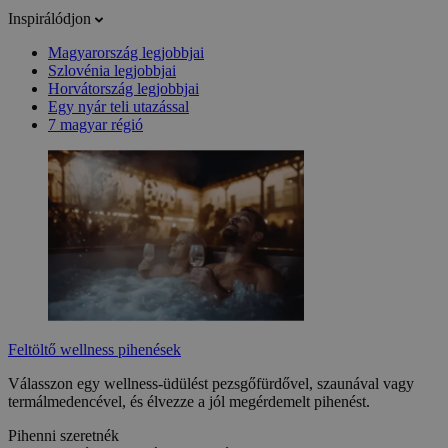
Inspirálódjon
Magyarország legjobbjai
Szlovénia legjobbjai
Horvátország legjobbjai
Egy nyár teli utazással
7 magyar régió
Feltöltő wellness pihenések
Válasszon egy wellness-üdülést pezsgőfürdővel, szaunával vagy
termálmedencével, és élvezze a jól megérdemelt pihenést.
Pihenni szeretnék