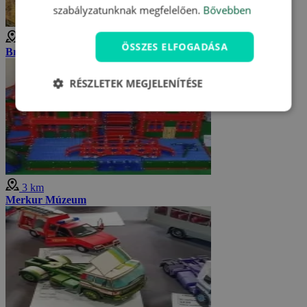
szabályzatunknak megfelelően.
Bővebben
3 km
ÖSSZES ELFOGADÁSA
Broumov sziklafalai
RÉSZLETEK MEGJELENÍTÉSE
3 km
Merkur Múzeum