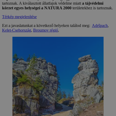
tartoznak. A kiválasztott állatfajok védelme miatt
a tájvédelmi
körzet egyes helységei a NATURA 2000
területekhez is tartoznak.
Térkép megjelenítése
Ezt a javaslatunkat a következő helyeken találod meg:
Adršpach
,
Kelet-Csehország
,
Broumov régió
,