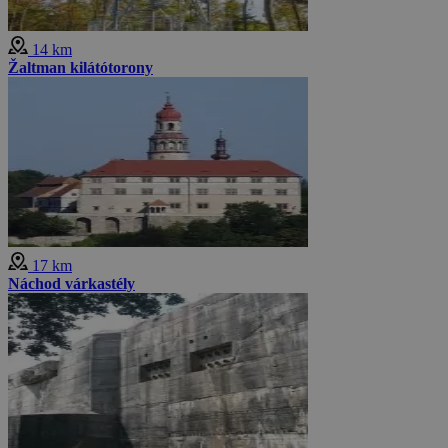
14 km
Žaltman kilátótorony
17 km
Náchod várkastély