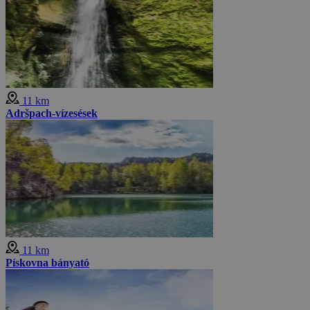
11 km
Adršpach-vízesések
11 km
Pískovna bányató