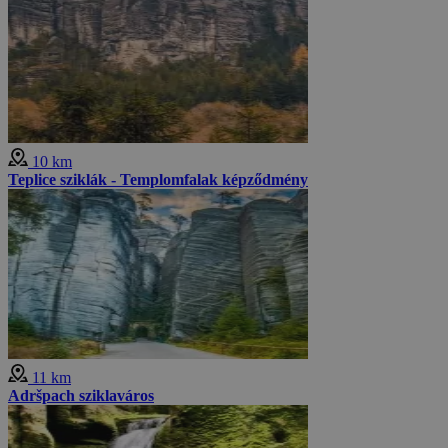
10 km
Teplice sziklák - Templomfalak képződmény
11 km
Adršpach sziklaváros