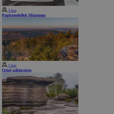
3 km
Papírmodellek Múzeuma
3 km
Ostaš sziklaváros