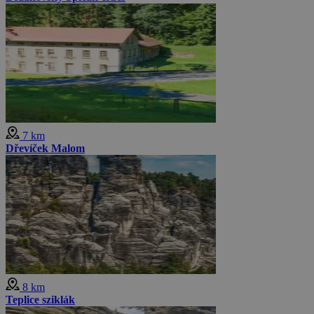
7 km
Dřevíček Malom
8 km
Teplice sziklák