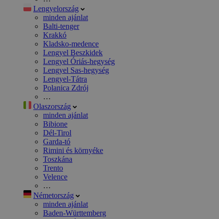
Lengyelország
minden ajánlat
Balti-tenger
Krakkó
Kladsko-medence
Lengyel Beszkidek
Lengyel Óriás-hegység
Lengyel Sas-hegység
Lengyel-Tátra
Polanica Zdrój
…
Olaszország
minden ajánlat
Bibione
Dél-Tirol
Garda-tó
Rimini és környéke
Toszkána
Trento
Velence
…
Németország
minden ajánlat
Baden-Württemberg