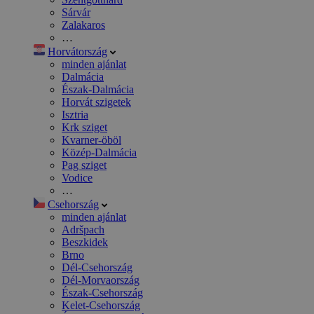
Sárvár
Zalakaros
…
Horvátország
minden ajánlat
Dalmácia
Észak-Dalmácia
Horvát szigetek
Isztria
Krk sziget
Kvarner-öböl
Közép-Dalmácia
Pag sziget
Vodice
…
Csehország
minden ajánlat
Adršpach
Beszkidek
Brno
Dél-Csehország
Dél-Morvaország
Észak-Csehország
Kelet-Csehország