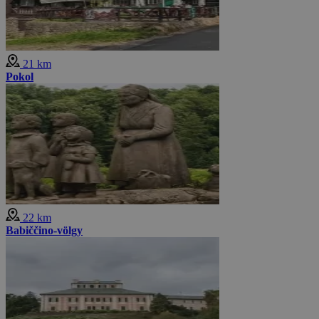
21 km
Pokol
22 km
Babiččino-völgy