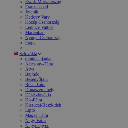
Észak-Morvaország
Franzensbad
Jeseník
Karlovy Vary
Közép-Csehország
Lednice-Valtice
Marienbad
Nyugat Csehország
Prága
…
Szlovákia
minden ajánlat
Alacsony-Tátra
Árva
Bajmóc
Besenyőfalu
Bélai-Tátra
Dunaszerdahely
Dél-Szlovákia
Kis-Fátra
Kiszucai-Beszkidek
Liptó
Magas-Tátra
Nagy-Fátra
Nagymegyer