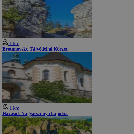
1 km
Broumovsko Tájvédelmi Körzet
1 km
Havasok Nagyasszonya kápolna