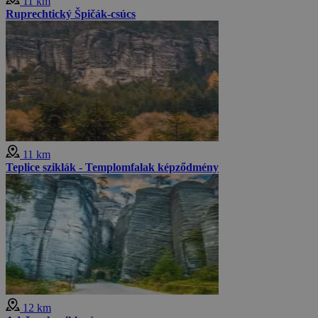
11 km
Ruprechtický Špičák-csúcs
11 km
Teplice sziklák - Templomfalak képződmény
12 km