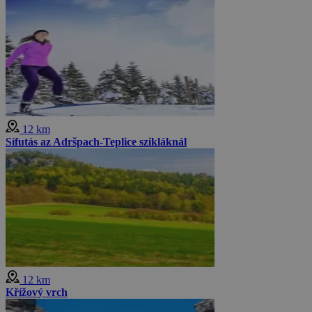
12 km
Sífutás az Adršpach-Teplice szikláknál
12 km
Křížový vrch