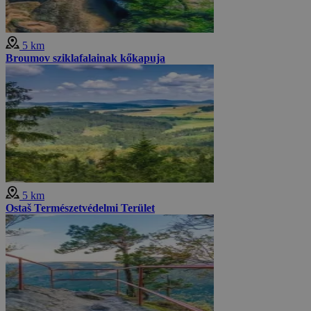
5 km
Broumov sziklafalainak kőkapuja
5 km
Ostaš Természetvédelmi Terület