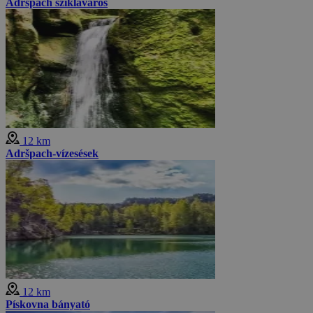
Adršpach sziklaváros
12 km
Adršpach-vízesések
12 km
Pískovna bányató