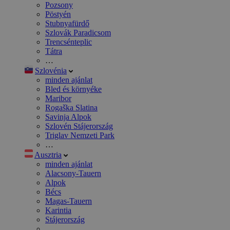
Pozsony
Pöstyén
Stubnyafürdő
Szlovák Paradicsom
Trencsénteplic
Tátra
…
Szlovénia
minden ajánlat
Bled és környéke
Maribor
Rogaška Slatina
Savinja Alpok
Szlovén Stájerország
Triglav Nemzeti Park
…
Ausztria
minden ajánlat
Alacsony-Tauern
Alpok
Bécs
Magas-Tauern
Karintia
Stájerország
…