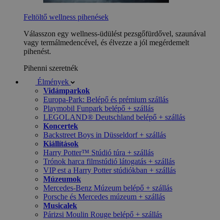
Feltöltő wellness pihenések
Válasszon egy wellness-üdülést pezsgőfürdővel, szaunával
vagy termálmedencével, és élvezze a jól megérdemelt
pihenést.
Pihenni szeretnék
Élmények
Vidámparkok
Europa-Park: Belépő és prémium szállás
Playmobil Funpark belépő + szállás
LEGOLAND® Deutschland belépő + szállás
Koncertek
Backstreet Boys in Düsseldorf + szállás
Kiállítások
Harry Potter™ Stúdió túra + szállás
Trónok harca filmstúdió látogatás + szállás
VIP est a Harry Potter stúdiókban + szállás
Múzeumok
Mercedes-Benz Múzeum belépő + szállás
Porsche és Mercedes múzeum + szállás
Musicalek
Párizsi Moulin Rouge belépő + szállás