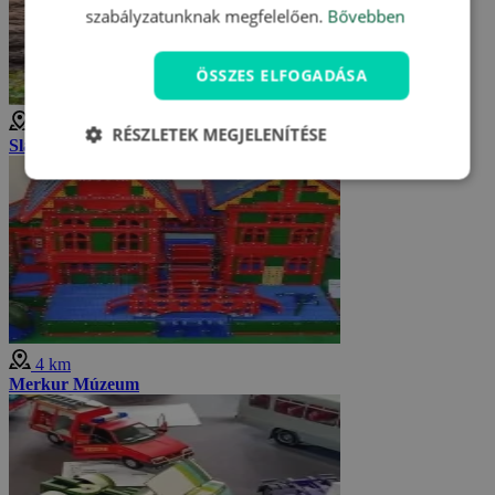
szabályzatunknak megfelelően.
Bővebben
ÖSSZES ELFOGADÁSA
3 km
RÉSZLETEK MEGJELENÍTÉSE
Slavenské sziklagombák
4 km
Merkur Múzeum