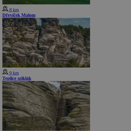
8 km
Dřevíček Malom
9 km
Teplice sziklák