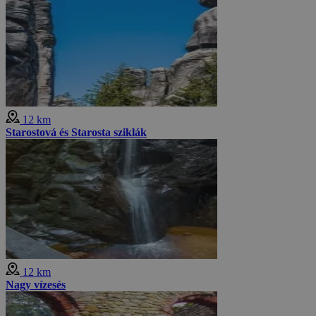
12 km
Starostová és Starosta sziklák
12 km
Nagy vízesés