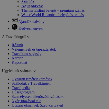
Színház
Aquaparkok
Therme Erding belépő + prémium szállás
Water World Rulantica: belépő és szállás
Ajándékutalvány
Kedvezmények
A Travelkingről
Rólunk
Vélemények és tapasztalatok
Travelking segítség
Karrier
Kapcsolat
Ügyfeleink számára
Gyakran ismételt kérdések
Szállodák a Travelkingen
Travelpedia
Hűségprogram
Személyesen ellenőrzött szállások
Nyár, utazással tele
Utazási élmények Szép-kártyával