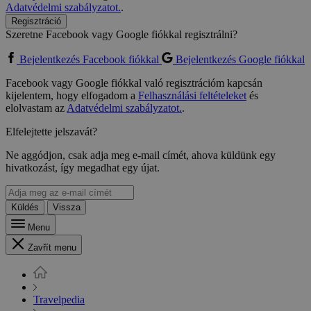
Adatvédelmi szabályzatot.
.
Regisztráció
Szeretne Facebook vagy Google fiókkal regisztrálni?
Bejelentkezés Facebook fiókkal
Bejelentkezés Google fiókkal
Facebook vagy Google fiókkal való regisztrációm kapcsán
kijelentem, hogy elfogadom a
Felhasználási feltételeket
és
elolvastam az
Adatvédelmi szabályzatot.
.
Elfelejtette jelszavát?
Ne aggódjon, csak adja meg e-mail címét, ahova küldünk egy
hivatkozást, így megadhat egy újat.
Küldés
Vissza
Menu
Zavřít menu
Travelpedia