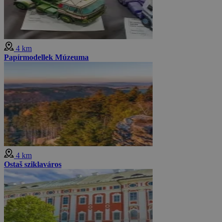
4 km
Papírmodellek Múzeuma
4 km
Ostaš sziklaváros