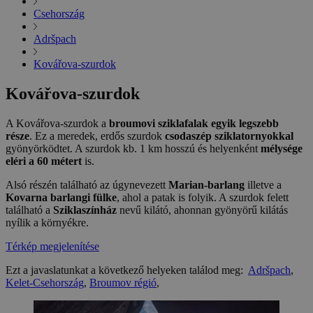
Csehország
Adršpach
Kovářova-szurdok
Kovářova-szurdok
A Kovářova-szurdok a
broumovi sziklafalak egyik legszebb
része
. Ez a meredek, erdős szurdok
csodaszép sziklatornyokkal
gyönyörködtet. A szurdok kb. 1 km hosszú és helyenként
mélysége
eléri a 60 métert
is.
Alsó részén található az úgynevezett
Marian-barlang
illetve a
Kovarna barlangi fülke
, ahol a patak is folyik. A szurdok felett
található a
Sziklaszínház
nevű kilátó, ahonnan gyönyörű kilátás
nyílik a környékre.
Térkép megjelenítése
Ezt a javaslatunkat a következő helyeken találod meg:
Adršpach
,
Kelet-Csehország
,
Broumov régió
,