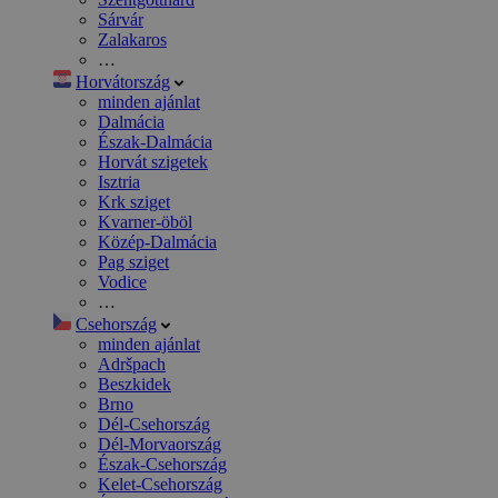
Sárvár
Zalakaros
…
Horvátország
minden ajánlat
Dalmácia
Észak-Dalmácia
Horvát szigetek
Isztria
Krk sziget
Kvarner-öböl
Közép-Dalmácia
Pag sziget
Vodice
…
Csehország
minden ajánlat
Adršpach
Beszkidek
Brno
Dél-Csehország
Dél-Morvaország
Észak-Csehország
Kelet-Csehország