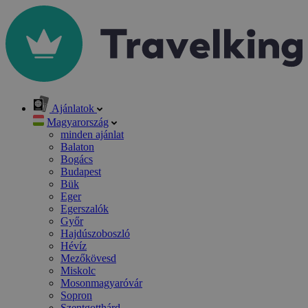
Ajánlatok
Magyarország
minden ajánlat
Balaton
Bogács
Budapest
Bük
Eger
Egerszalók
Győr
Hajdúszoboszló
Hévíz
Mezőkövesd
Miskolc
Mosonmagyaróvár
Sopron
Szentgotthárd