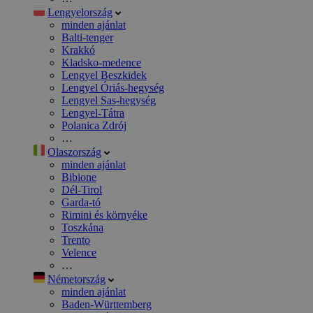
Lengyelország
minden ajánlat
Balti-tenger
Krakkó
Kladsko-medence
Lengyel Beszkidek
Lengyel Óriás-hegység
Lengyel Sas-hegység
Lengyel-Tátra
Polanica Zdrój
…
Olaszország
minden ajánlat
Bibione
Dél-Tirol
Garda-tó
Rimini és környéke
Toszkána
Trento
Velence
…
Németország
minden ajánlat
Baden-Württemberg