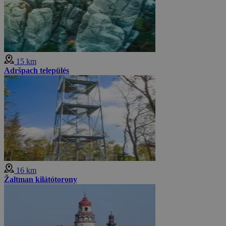
15 km
Adršpach település
16 km
Žaltman kilátótorony