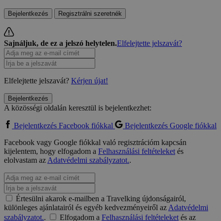
Bejelentkezés
Regisztrálni szeretnék
Sajnáljuk, de ez a jelszó helytelen.
Elfelejtette jelszavát?
Elfelejtette jelszavát?
Kérjen újat!
Bejelentkezés
A közösségi oldalán keresztül is bejelentkezhet:
Bejelentkezés Facebook fiókkal
Bejelentkezés Google fiókkal
Facebook vagy Google fiókkal való regisztrációm kapcsán
kijelentem, hogy elfogadom a
Felhasználási feltételeket
és
elolvastam az
Adatvédelmi szabályzatot.
.
Értesülni akarok e-mailben a Travelking újdonságairól,
különleges ajánlatairól és egyéb kedvezményeiről az
Adatvédelmi
szabályzatot.
.
Elfogadom a
Felhasználási feltételeket
és az