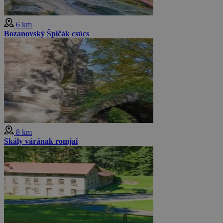
6 km
Bozanovský Špičák csúcs
8 km
Skály várának romjai