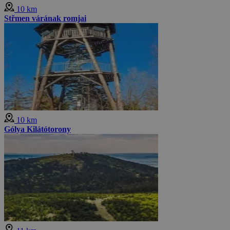
10 km
Střmen várának romjai
10 km
Gólya Kilátótorony