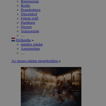
Bajorország
Berlin
Brandenburg
Düsseldorf
Fekete erdő
Hamburg
Hessen
Szászország
…
Hollandia
minden ajánlat
Amszterdam
…
Az összes ajánlat megjelenítése