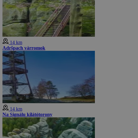
14 km
Adršpach várromok
14 km
Na Signálu kilátótorony