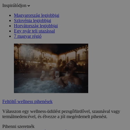
Inspirálódjon
Magyarország legjobbjai
Szlovénia legjobbjai
Horvátország legjobbjai
Egy nyár teli utazással
7 magyar régió
Feltöltő wellness pihenések
Válasszon egy wellness-üdülést pezsgőfürdővel, szaunával vagy
termálmedencével, és élvezze a jól megérdemelt pihenést.
Pihenni szeretnék