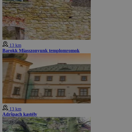
13 km
Barokk Miasszonyunk templomromok
13 km
Adršpach kastély