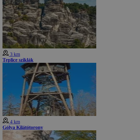
3 km
Teplice sziklák
4 km
Gólya Kilátótorony