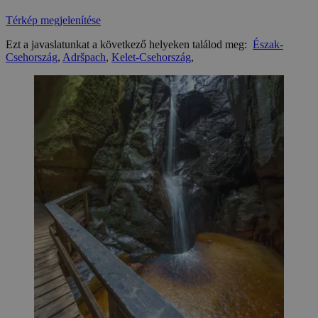
Térkép megjelenítése
Ezt a javaslatunkat a következő helyeken találod meg:
Észak-
Csehország
,
Adršpach
,
Kelet-Csehország
,