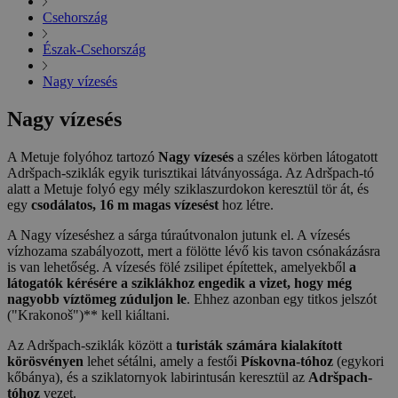
Csehország
Észak-Csehország
Nagy vízesés
Nagy vízesés
A Metuje folyóhoz tartozó
Nagy vízesés
a széles körben látogatott
Adršpach-sziklák egyik turisztikai látványossága. Az Adršpach-tó
alatt a Metuje folyó egy mély sziklaszurdokon keresztül tör át, és
egy
csodálatos, 16 m magas vízesést
hoz létre.
A Nagy vízeséshez a sárga túraútvonalon jutunk el. A vízesés
vízhozama szabályozott, mert a fölötte lévő kis tavon csónakázásra
is van lehetőség. A vízesés fölé zsilipet építettek, amelyekből
a
látogatók kérésére a sziklákhoz engedik a vizet, hogy még
nagyobb víztömeg zúduljon le
. Ehhez azonban egy titkos jelszót
("Krakonoš")** kell kiáltani.
Az Adršpach-sziklák között a
turisták számára kialakított
körösvényen
lehet sétálni, amely a festői
Pískovna-tóhoz
(egykori
kőbánya), és a sziklatornyok labirintusán keresztül az
Adršpach-
tóhoz
vezet.