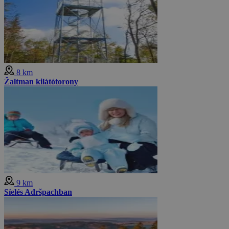
8 km
Žaltman kilátótorony
9 km
Síelés Adršpachban