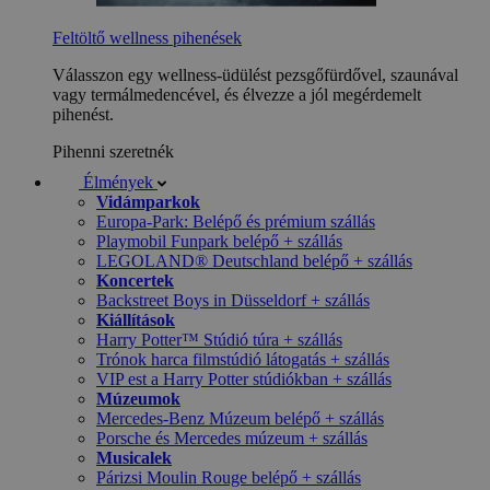
Feltöltő wellness pihenések
Válasszon egy wellness-üdülést pezsgőfürdővel, szaunával
vagy termálmedencével, és élvezze a jól megérdemelt
pihenést.
Pihenni szeretnék
Élmények
Vidámparkok
Europa-Park: Belépő és prémium szállás
Playmobil Funpark belépő + szállás
LEGOLAND® Deutschland belépő + szállás
Koncertek
Backstreet Boys in Düsseldorf + szállás
Kiállítások
Harry Potter™ Stúdió túra + szállás
Trónok harca filmstúdió látogatás + szállás
VIP est a Harry Potter stúdiókban + szállás
Múzeumok
Mercedes-Benz Múzeum belépő + szállás
Porsche és Mercedes múzeum + szállás
Musicalek
Párizsi Moulin Rouge belépő + szállás