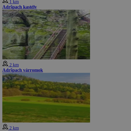
1 km
Adršpach kastély
2 km
Adršpach várromok
2 km