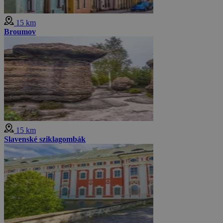
15 km
Broumov
15 km
Slavenské sziklagombák