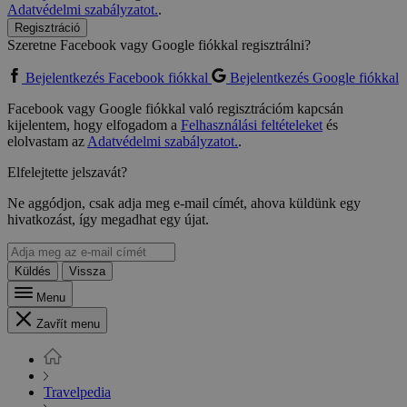
Adatvédelmi szabályzatot.
.
Regisztráció
Szeretne Facebook vagy Google fiókkal regisztrálni?
Bejelentkezés Facebook fiókkal
Bejelentkezés Google fiókkal
Facebook vagy Google fiókkal való regisztrációm kapcsán
kijelentem, hogy elfogadom a
Felhasználási feltételeket
és
elolvastam az
Adatvédelmi szabályzatot.
.
Elfelejtette jelszavát?
Ne aggódjon, csak adja meg e-mail címét, ahova küldünk egy
hivatkozást, így megadhat egy újat.
Küldés
Vissza
Menu
Zavřít menu
Travelpedia