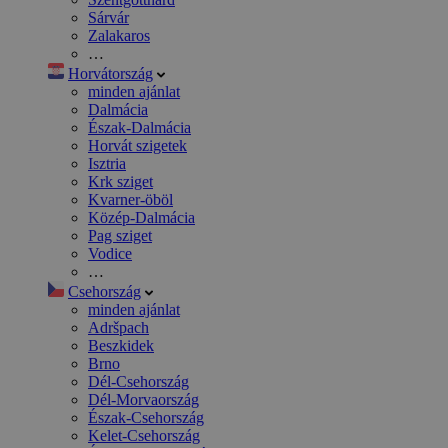
Sárvár
Zalakaros
…
Horvátország
minden ajánlat
Dalmácia
Észak-Dalmácia
Horvát szigetek
Isztria
Krk sziget
Kvarner-öböl
Közép-Dalmácia
Pag sziget
Vodice
…
Csehország
minden ajánlat
Adršpach
Beszkidek
Brno
Dél-Csehország
Dél-Morvaország
Észak-Csehország
Kelet-Csehország