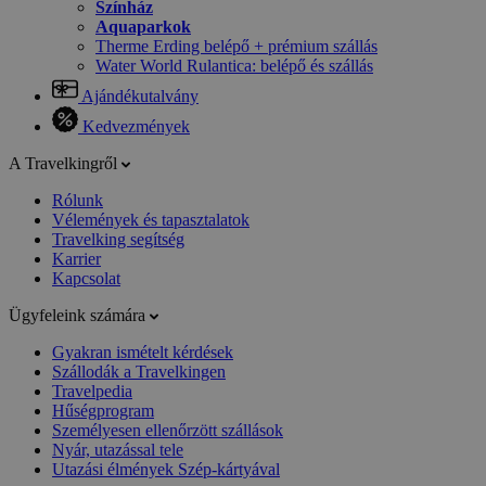
Színház
Aquaparkok
Therme Erding belépő + prémium szállás
Water World Rulantica: belépő és szállás
Ajándékutalvány
Kedvezmények
A Travelkingről
Rólunk
Vélemények és tapasztalatok
Travelking segítség
Karrier
Kapcsolat
Ügyfeleink számára
Gyakran ismételt kérdések
Szállodák a Travelkingen
Travelpedia
Hűségprogram
Személyesen ellenőrzött szállások
Nyár, utazással tele
Utazási élmények Szép-kártyával