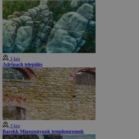
3 km
Adršpach település
3 km
Barokk Miasszonyunk templomromok