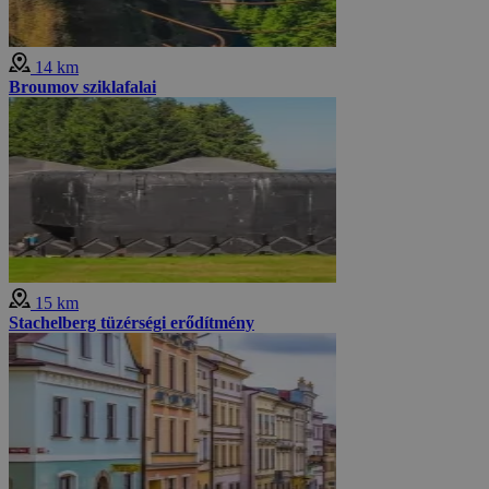
14 km
Broumov sziklafalai
15 km
Stachelberg tüzérségi erődítmény