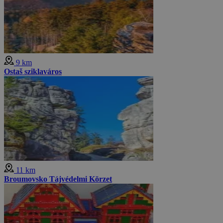
9 km
Ostaš sziklaváros
11 km
Broumovsko Tájvédelmi Körzet