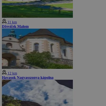
11 km
Dřevíček Malom
12 km
Havasok Nagyasszonya kápolna