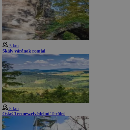
5 km
Skály várának romjai
8 km
Ostaš Természetvédelmi Terület