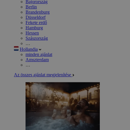
Bajorország
Berlin
Brandenburg
Düsseldorf
Fekete erdő
Hamburg
Hessen
Szászország
…
Hollandia
minden ajánlat
Amszterdam
…
Az összes ajánlat megjelenítése