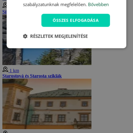
szabályzatunknak megfelelően.
Bővebben
1 km
Sífutás az Adršpach-Teplice szikláknál
ÖSSZES ELFOGADÁSA
RÉSZLETEK MEGJELENÍTÉSE
1 km
Starostová és Starosta sziklák