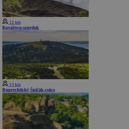
12 km
Kovářova-szurdok
13 km
Ruprechtický Špičák-csúcs