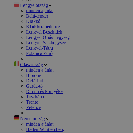
Lengyelország
minden ajánlat
Balti-tenger
Krakkó
Kladsko-medence
Lengyel Beszkidek
Lengyel Óriás-hegység
Lengyel Sas-hegység
Lengyel-Tátra
Polanica Zdrój
…
Olaszország
minden ajánlat
Bibione
Dél-Tirol
Garda-tó
Rimini és környéke
Toszkána
Trento
Velence
…
Németország
minden ajánlat
Baden-Württemberg