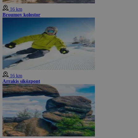
16 km
Broumov kolostor
16 km
Arrakis síközpont