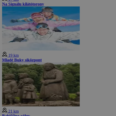
Na Signálu kilátótorony
19 km
Mladé Buky síközpont
21 km
Babiččino-völgy