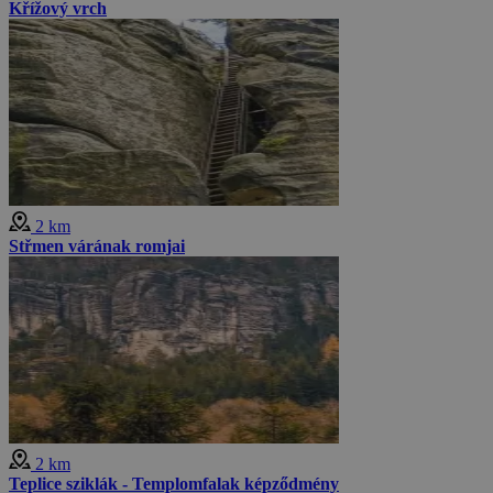
Křížový vrch
2 km
Střmen várának romjai
2 km
Teplice sziklák - Templomfalak képződmény