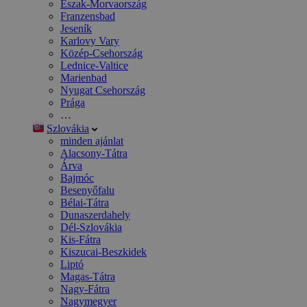
Észak-Morvaország
Franzensbad
Jeseník
Karlovy Vary
Közép-Csehország
Lednice-Valtice
Marienbad
Nyugat Csehország
Prága
…
Szlovákia
minden ajánlat
Alacsony-Tátra
Árva
Bajmóc
Besenyőfalu
Bélai-Tátra
Dunaszerdahely
Dél-Szlovákia
Kis-Fátra
Kiszucai-Beszkidek
Liptó
Magas-Tátra
Nagy-Fátra
Nagymegyer