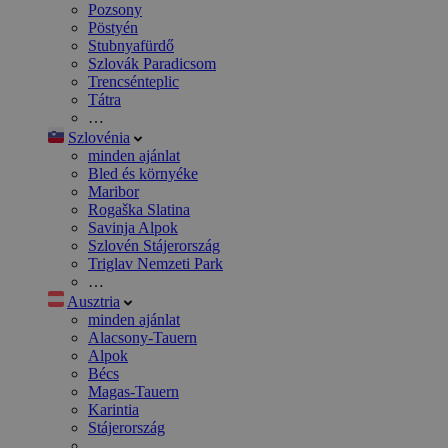
Pozsony
Pöstyén
Stubnyafürdő
Szlovák Paradicsom
Trencsénteplic
Tátra
…
Szlovénia
minden ajánlat
Bled és környéke
Maribor
Rogaška Slatina
Savinja Alpok
Szlovén Stájerország
Triglav Nemzeti Park
…
Ausztria
minden ajánlat
Alacsony-Tauern
Alpok
Bécs
Magas-Tauern
Karintia
Stájerország
…