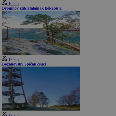
16 km
Broumov sziklafalainak kőkapuja
17 km
Bozanovský Špičák csúcs
17 km