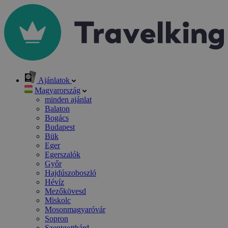
Ajánlatok
Magyarország
minden ajánlat
Balaton
Bogács
Budapest
Bük
Eger
Egerszalók
Győr
Hajdúszoboszló
Hévíz
Mezőkövesd
Miskolc
Mosonmagyaróvár
Sopron
Szentgotthárd