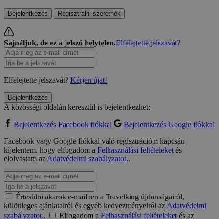
Bejelentkezés
Regisztrálni szeretnék
Sajnáljuk, de ez a jelszó helytelen.
Elfelejtette jelszavát?
Elfelejtette jelszavát?
Kérjen újat!
Bejelentkezés
A közösségi oldalán keresztül is bejelentkezhet:
Bejelentkezés Facebook fiókkal
Bejelentkezés Google fiókkal
Facebook vagy Google fiókkal való regisztrációm kapcsán
kijelentem, hogy elfogadom a
Felhasználási feltételeket
és
elolvastam az
Adatvédelmi szabályzatot.
.
Értesülni akarok e-mailben a Travelking újdonságairól,
különleges ajánlatairól és egyéb kedvezményeiről az
Adatvédelmi
szabályzatot.
.
Elfogadom a
Felhasználási feltételeket
és az