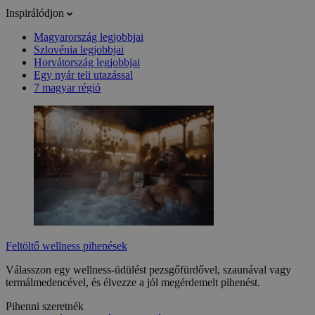
Inspirálódjon
Magyarország legjobbjai
Szlovénia legjobbjai
Horvátország legjobbjai
Egy nyár teli utazással
7 magyar régió
Feltöltő wellness pihenések
Válasszon egy wellness-üdülést pezsgőfürdővel, szaunával vagy
termálmedencével, és élvezze a jól megérdemelt pihenést.
Pihenni szeretnék