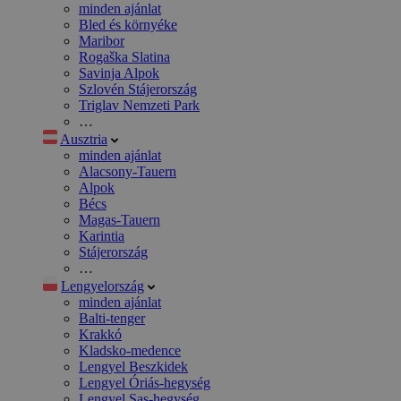
minden ajánlat
Bled és környéke
Maribor
Rogaška Slatina
Savinja Alpok
Szlovén Stájerország
Triglav Nemzeti Park
…
Ausztria
minden ajánlat
Alacsony-Tauern
Alpok
Bécs
Magas-Tauern
Karintia
Stájerország
…
Lengyelország
minden ajánlat
Balti-tenger
Krakkó
Kladsko-medence
Lengyel Beszkidek
Lengyel Óriás-hegység
Lengyel Sas-hegység