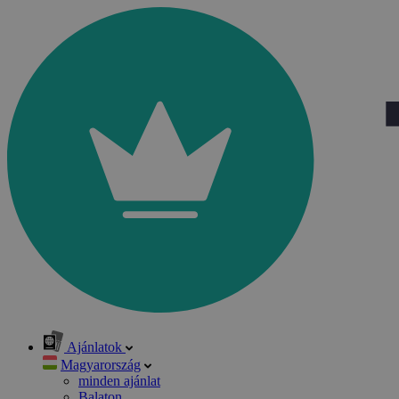
Ajánlatok
Magyarország
minden ajánlat
Balaton