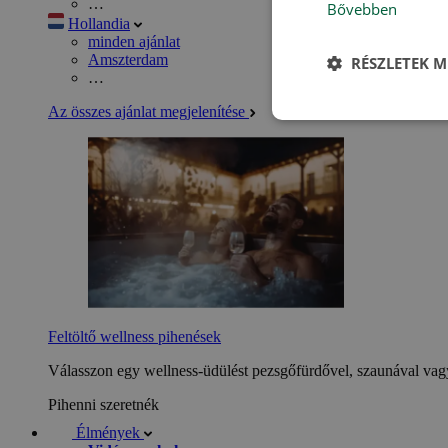
…
Bővebben
Hollandia
minden ajánlat
Amszterdam
RÉSZLETEK M
…
Az összes ajánlat megjelenítése
Feltöltő wellness pihenések
Válasszon egy wellness-üdülést pezsgőfürdővel, szaunával vagy
Pihenni szeretnék
Élmények