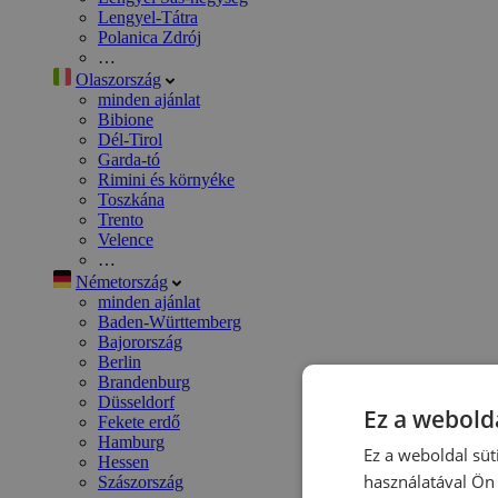
Lengyel-Tátra
Polanica Zdrój
…
Olaszország
minden ajánlat
Bibione
Dél-Tirol
Garda-tó
Rimini és környéke
Toszkána
Trento
Velence
…
Németország
minden ajánlat
Baden-Württemberg
Bajorország
Berlin
Brandenburg
Düsseldorf
Ez a webolda
Fekete erdő
Hamburg
Ez a weboldal süt
Hessen
használatával Ön 
Szászország