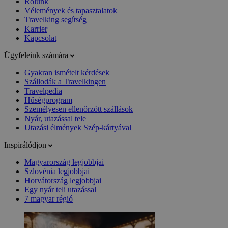
Rólunk
Vélemények és tapasztalatok
Travelking segítség
Karrier
Kapcsolat
Ügyfeleink számára
Gyakran ismételt kérdések
Szállodák a Travelkingen
Travelpedia
Hűségprogram
Személyesen ellenőrzött szállások
Nyár, utazással tele
Utazási élmények Szép-kártyával
Inspirálódjon
Magyarország legjobbjai
Szlovénia legjobbjai
Horvátország legjobbjai
Egy nyár teli utazással
7 magyar régió