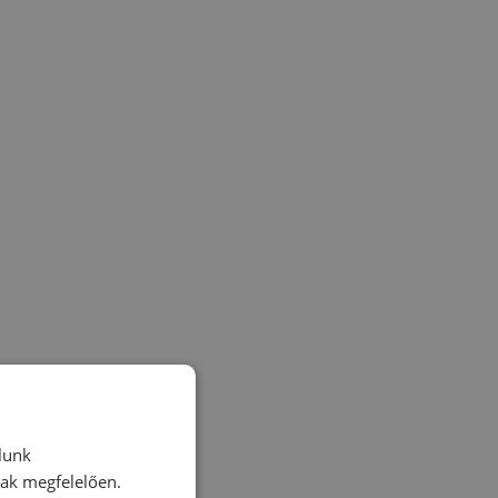
lunk
nak megfelelően.