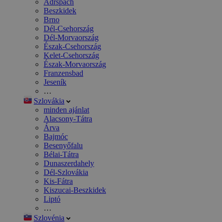
Adršpach
Beszkidek
Brno
Dél-Csehország
Dél-Morvaország
Észak-Csehország
Kelet-Csehország
Észak-Morvaország
Franzensbad
Jeseník
…
Szlovákia
minden ajánlat
Alacsony-Tátra
Árva
Bajmóc
Besenyőfalu
Bélai-Tátra
Dunaszerdahely
Dél-Szlovákia
Kis-Fátra
Kiszucai-Beszkidek
Liptó
…
Szlovénia