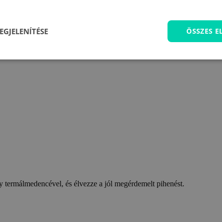
EGJELENÍTÉSE
ÖSSZES 
 termálmedencével, és élvezze a jól megérdemelt pihenést.