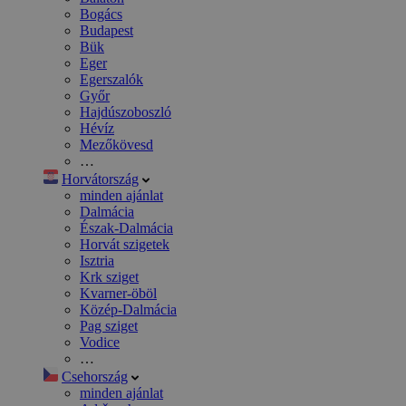
Bogács
Budapest
Bük
Eger
Egerszalók
Győr
Hajdúszoboszló
Hévíz
Mezőkövesd
…
Horvátország
minden ajánlat
Dalmácia
Észak-Dalmácia
Horvát szigetek
Isztria
Krk sziget
Kvarner-öböl
Közép-Dalmácia
Pag sziget
Vodice
…
Csehország
minden ajánlat