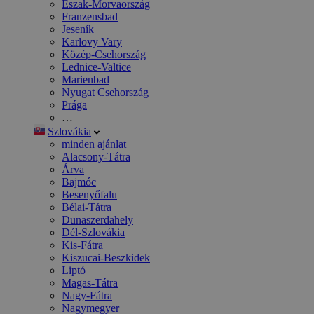
Észak-Morvaország
Franzensbad
Jeseník
Karlovy Vary
Közép-Csehország
Lednice-Valtice
Marienbad
Nyugat Csehország
Prága
…
Szlovákia
minden ajánlat
Alacsony-Tátra
Árva
Bajmóc
Besenyőfalu
Bélai-Tátra
Dunaszerdahely
Dél-Szlovákia
Kis-Fátra
Kiszucai-Beszkidek
Liptó
Magas-Tátra
Nagy-Fátra
Nagymegyer