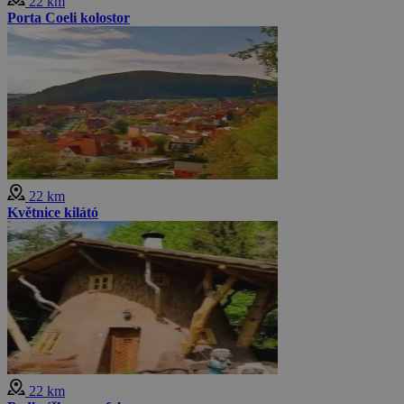
22 km
Porta Coeli kolostor
22 km
Květnice kilátó
22 km