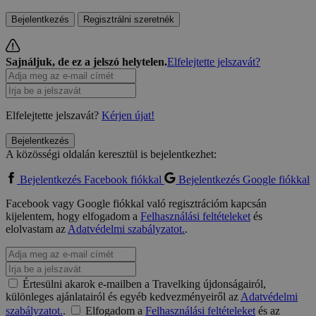
Bejelentkezés
Regisztrálni szeretnék
Sajnáljuk, de ez a jelszó helytelen.
Elfelejtette jelszavát?
Elfelejtette jelszavát?
Kérjen újat!
Bejelentkezés
A közösségi oldalán keresztül is bejelentkezhet:
Bejelentkezés Facebook fiókkal
Bejelentkezés Google fiókkal
Facebook vagy Google fiókkal való regisztrációm kapcsán
kijelentem, hogy elfogadom a
Felhasználási feltételeket
és
elolvastam az
Adatvédelmi szabályzatot.
.
Értesülni akarok e-mailben a Travelking újdonságairól,
különleges ajánlatairól és egyéb kedvezményeiről az
Adatvédelmi
szabályzatot.
.
Elfogadom a
Felhasználási feltételeket
és az