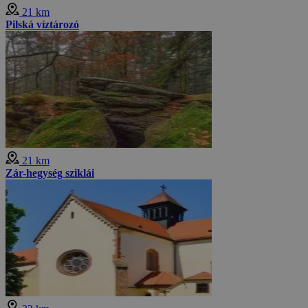
21 km
Pilská víztározó
21 km
Zár-hegység sziklái