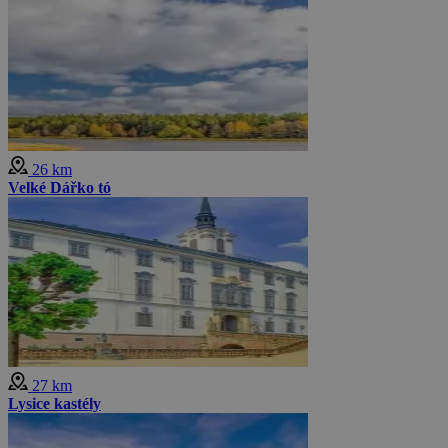
26 km
Velké Dářko tó
27 km
Lysice kastély