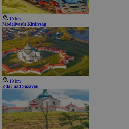
19 km
Modellvasút Királyság
19 km
Zdar nad Sazavou