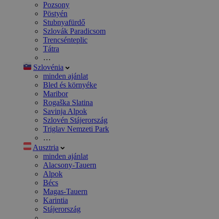
Pozsony
Pöstyén
Stubnyafürdő
Szlovák Paradicsom
Trencsénteplic
Tátra
…
Szlovénia
minden ajánlat
Bled és környéke
Maribor
Rogaška Slatina
Savinja Alpok
Szlovén Stájerország
Triglav Nemzeti Park
…
Ausztria
minden ajánlat
Alacsony-Tauern
Alpok
Bécs
Magas-Tauern
Karintia
Stájerország
…