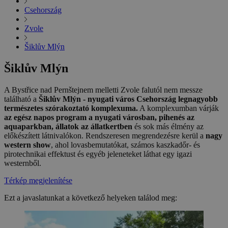
Csehország
Zvole
Šiklův Mlýn
Šiklův Mlýn
A Bystřice nad Pernštejnem melletti Zvole falutól nem messze
található a
Šiklův Mlýn - nyugati város Csehország legnagyobb
természetes szórakoztató komplexuma.
A komplexumban várják
az egész napos program a nyugati városban, pihenés az
aquaparkban, állatok az állatkertben
és sok más élmény az
előkészített látnivalókon. Rendszeresen megrendezésre kerül a
nagy
western show
, ahol lovasbemutatókat, számos kaszkadőr- és
pirotechnikai effektust és egyéb jeleneteket láthat egy igazi
westernből.
Térkép megjelenítése
Ezt a javaslatunkat a következő helyeken találod meg: