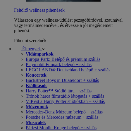
Feltöltő wellness pihenések
Válasszon egy wellness-üdülést pezsgőfürdővel, szaunával
vagy termálmedencével, és élvezze a jól megérdemelt
pihenést.
Pihenni szeretnék
Élmények
Vidámparkok
Europa-Park: Belépő és prémium szállás
Playmobil Funpark belépő + szállás
LEGOLAND® Deutschland belépő + szállás
Koncertek
Backstreet Boys in Düsseldorf + szállás
Kiállítások
Harry Potter™ Stúdió túra + szállás
Trónok harca filmstúdió látogatás + szállás
VIP est a Harry Potter stúdiókban + szállás
Múzeumok
Mercedes-Benz Múzeum belépő + szállás
Porsche és Mercedes múzeum + szállás
Musicalek
Párizsi Moulin Rouge belépő + szállás