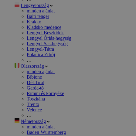
Lengyelország
minden ajánlat
Balti-tenger
Krakkó
Kladsko-medence
Lengyel Beszkidek
Lengyel Óriás-hegység
Lengyel Sas-hegység
Lengyel-Tátra
Polanica Zdrój
…
Olaszország
minden ajánlat
Bibione
Dél-Tirol
Garda-tó
Rimini és környéke
Toszkána
Trento
Velence
…
Németország
minden ajánlat
Baden-Württemberg