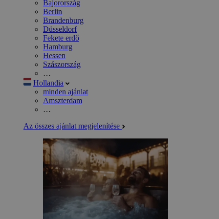
Bajorország
Berlin
Brandenburg
Düsseldorf
Fekete erdő
Hamburg
Hessen
Szászország
…
Hollandia
minden ajánlat
Amszterdam
…
Az összes ajánlat megjelenítése