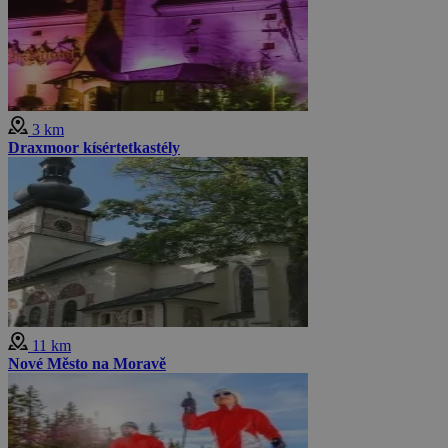
3 km
Draxmoor kísértetkastély
11 km
Nové Město na Moravě