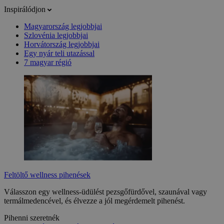
Inspirálódjon
Magyarország legjobbjai
Szlovénia legjobbjai
Horvátország legjobbjai
Egy nyár teli utazással
7 magyar régió
Feltöltő wellness pihenések
Válasszon egy wellness-üdülést pezsgőfürdővel, szaunával vagy
termálmedencével, és élvezze a jól megérdemelt pihenést.
Pihenni szeretnék