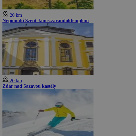
20 km
Nepomuki Szent János-zarándoktemplom
20 km
Zdar nad Sazavou kastély