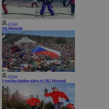
13 km
Ski Harusák
14 km
Vysočina biatlon pálya és SKI Harusák