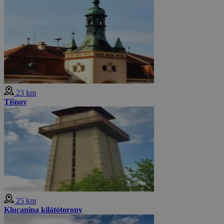
23 km
Tišnov
25 km
Klucanina kilátótorony