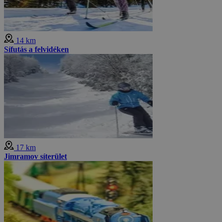
14 km
Sífutás a felvidéken
17 km
Jimramov síterület