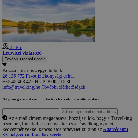
28 km
Letovicei víztározó
További utazási tippek
Közösen már összegyüjtöttünk
28 135 772 Ft -ot jótékonysági célra
.
+36 46 463 422
H - P: 8:00 - 16:30
info@travelking.hu
További elérhetőségek
Adja meg e-mail címét a hírlevélre való feliratkozáshoz
Az e-mail címem megadásával hozzájárulok, hogy a Travelking
részemre, hírekkel, eseményekkel és a Travelking nyújtotta
kedvezményekkel kapcsolatos hírlevelet küldjön az
Adatvédelmi
Szabályzatban foglaltak szerint
.