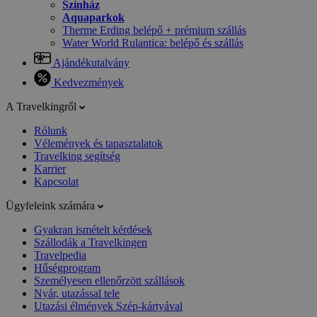
Színház
Aquaparkok
Therme Erding belépő + prémium szállás
Water World Rulantica: belépő és szállás
Ajándékutalvány
Kedvezmények
A Travelkingről
Rólunk
Vélemények és tapasztalatok
Travelking segítség
Karrier
Kapcsolat
Ügyfeleink számára
Gyakran ismételt kérdések
Szállodák a Travelkingen
Travelpedia
Hűségprogram
Személyesen ellenőrzött szállások
Nyár, utazással tele
Utazási élmények Szép-kártyával