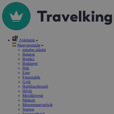
Ajánlatok
Magyarország
minden ajánlat
Balaton
Bogács
Budapest
Bük
Eger
Egerszalók
Győr
Hajdúszoboszló
Hévíz
Mezőkövesd
Miskolc
Mosonmagyaróvár
Sopron
Szentgotthárd