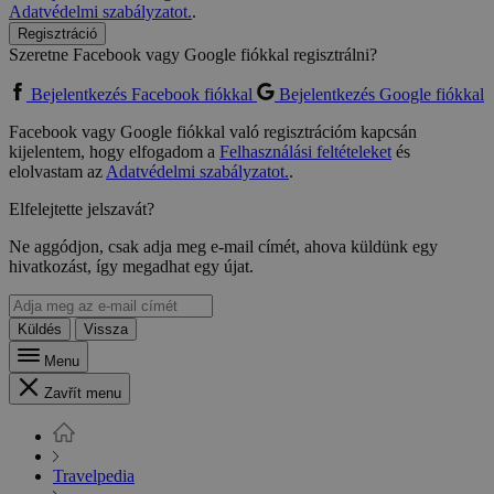
Adatvédelmi szabályzatot.
.
Regisztráció
Szeretne Facebook vagy Google fiókkal regisztrálni?
Bejelentkezés Facebook fiókkal
Bejelentkezés Google fiókkal
Facebook vagy Google fiókkal való regisztrációm kapcsán
kijelentem, hogy elfogadom a
Felhasználási feltételeket
és
elolvastam az
Adatvédelmi szabályzatot.
.
Elfelejtette jelszavát?
Ne aggódjon, csak adja meg e-mail címét, ahova küldünk egy
hivatkozást, így megadhat egy újat.
Küldés
Vissza
Menu
Zavřít menu
Travelpedia