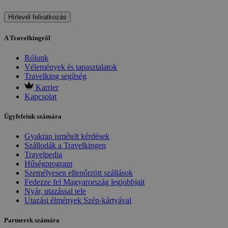
Hírlevél feliratkozás
A Travelkingről
Rólunk
Vélemények és tapasztalatok
Travelking segítség
Karrier
Kapcsolat
Ügyfeleink számára
Gyakran ismételt kérdések
Szállodák a Travelkingen
Travelpedia
Hűségprogram
Személyesen ellenőrzött szállások
Fedezze fel Magyarország legjobbjait
Nyár, utazással tele
Utazási élmények Szép-kártyával
Partnerek számára