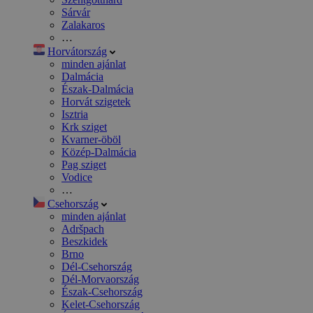
Sárvár
Zalakaros
…
Horvátország
minden ajánlat
Dalmácia
Észak-Dalmácia
Horvát szigetek
Isztria
Krk sziget
Kvarner-öböl
Közép-Dalmácia
Pag sziget
Vodice
…
Csehország
minden ajánlat
Adršpach
Beszkidek
Brno
Dél-Csehország
Dél-Morvaország
Észak-Csehország
Kelet-Csehország