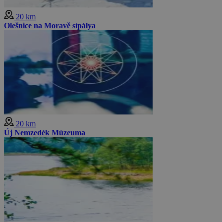
20 km
Olešnice na Moravě sípálya
20 km
Új Nemzedék Múzeuma