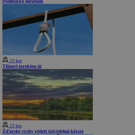
Podlesíčko mesefalu
23 km
Tišnovi torokjog út
23 km
Žďárské vrchy védett tájvédelmi körzet