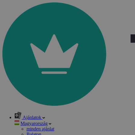
Ajánlatok
Magyarország
minden ajánlat
Balaton