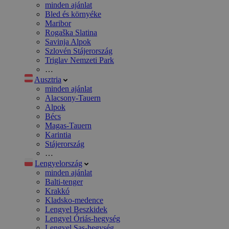
minden ajánlat
Bled és környéke
Maribor
Rogaška Slatina
Savinja Alpok
Szlovén Stájerország
Triglav Nemzeti Park
…
Ausztria
minden ajánlat
Alacsony-Tauern
Alpok
Bécs
Magas-Tauern
Karintia
Stájerország
…
Lengyelország
minden ajánlat
Balti-tenger
Krakkó
Kladsko-medence
Lengyel Beszkidek
Lengyel Óriás-hegység
Lengyel Sas-hegység