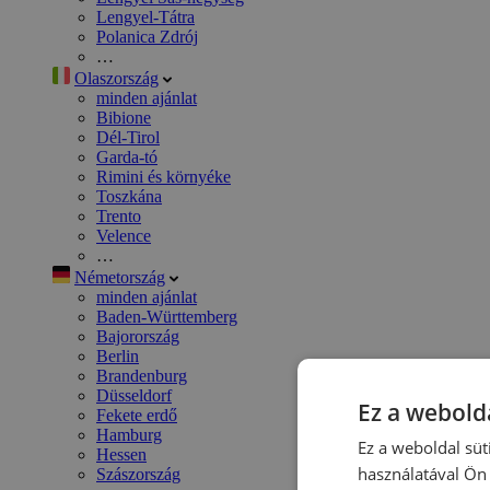
Lengyel-Tátra
Polanica Zdrój
…
Olaszország
minden ajánlat
Bibione
Dél-Tirol
Garda-tó
Rimini és környéke
Toszkána
Trento
Velence
…
Németország
minden ajánlat
Baden-Württemberg
Bajorország
Berlin
Brandenburg
Düsseldorf
Ez a webolda
Fekete erdő
Hamburg
Ez a weboldal süt
Hessen
használatával Ön 
Szászország