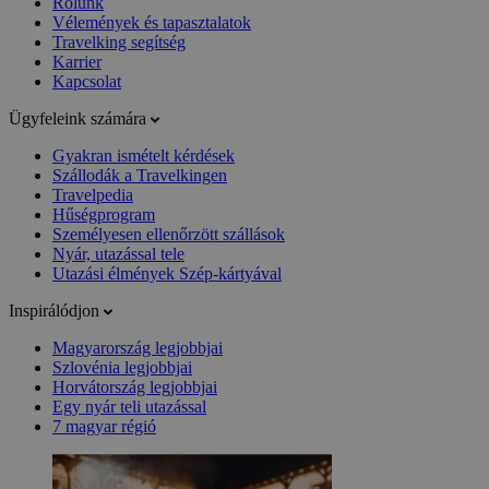
Rólunk
Vélemények és tapasztalatok
Travelking segítség
Karrier
Kapcsolat
Ügyfeleink számára
Gyakran ismételt kérdések
Szállodák a Travelkingen
Travelpedia
Hűségprogram
Személyesen ellenőrzött szállások
Nyár, utazással tele
Utazási élmények Szép-kártyával
Inspirálódjon
Magyarország legjobbjai
Szlovénia legjobbjai
Horvátország legjobbjai
Egy nyár teli utazással
7 magyar régió