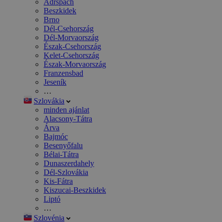
Adršpach
Beszkidek
Brno
Dél-Csehország
Dél-Morvaország
Észak-Csehország
Kelet-Csehország
Észak-Morvaország
Franzensbad
Jeseník
…
Szlovákia
minden ajánlat
Alacsony-Tátra
Árva
Bajmóc
Besenyőfalu
Bélai-Tátra
Dunaszerdahely
Dél-Szlovákia
Kis-Fátra
Kiszucai-Beszkidek
Liptó
…
Szlovénia