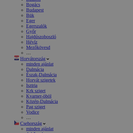
Bogács
Budapest
Bük
Eger
Egerszalók
Győr
Hajdúszoboszló
Hévíz
Mezőkövesd
…
Horvátország
minden ajánlat
Dalmácia
Észak-Dalmácia
Horvát szigetek
Isztria
Krk sziget
Kvarner-öböl
Közép-Dalmácia
Pag sziget
Vodice
…
Csehország
minden ajánlat