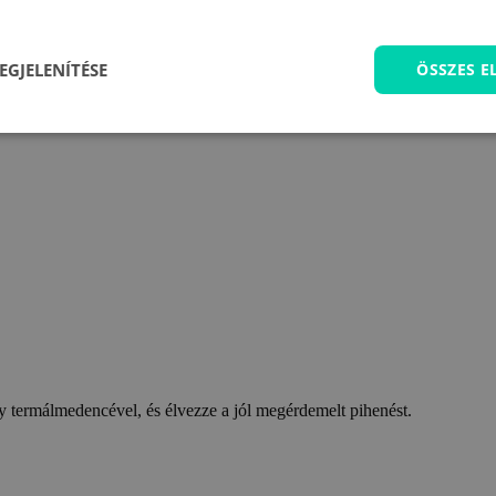
EGJELENÍTÉSE
ÖSSZES 
 termálmedencével, és élvezze a jól megérdemelt pihenést.