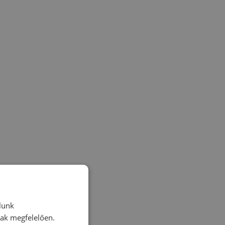
lunk
nak megfelelően.