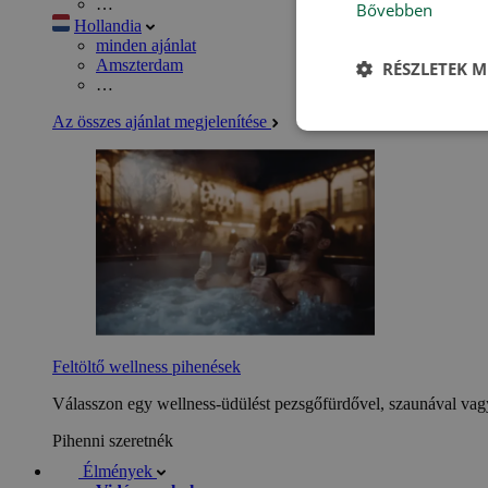
…
Bővebben
Hollandia
minden ajánlat
Amszterdam
RÉSZLETEK M
…
Az összes ajánlat megjelenítése
Feltöltő wellness pihenések
Válasszon egy wellness-üdülést pezsgőfürdővel, szaunával vagy
Pihenni szeretnék
Élmények