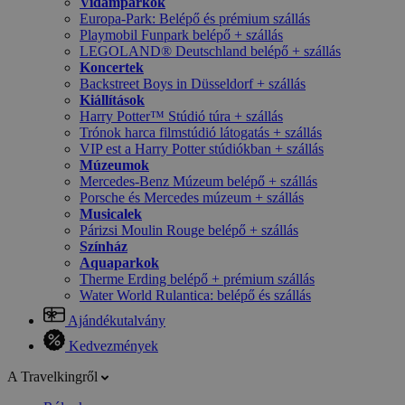
Vidámparkok
Europa-Park: Belépő és prémium szállás
Playmobil Funpark belépő + szállás
LEGOLAND® Deutschland belépő + szállás
Koncertek
Backstreet Boys in Düsseldorf + szállás
Kiállítások
Harry Potter™ Stúdió túra + szállás
Trónok harca filmstúdió látogatás + szállás
VIP est a Harry Potter stúdiókban + szállás
Múzeumok
Mercedes-Benz Múzeum belépő + szállás
Porsche és Mercedes múzeum + szállás
Musicalek
Párizsi Moulin Rouge belépő + szállás
Színház
Aquaparkok
Therme Erding belépő + prémium szállás
Water World Rulantica: belépő és szállás
Ajándékutalvány
Kedvezmények
A Travelkingről