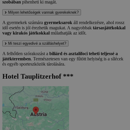
szobában
pihenheti ki magát.
Milyen lehetőségek vannak gyerekeknek?
A gyermekek számára
gyermeksarok
áll rendelkezésre, ahol rossz
idő esetén is jól érezhetik magukat. A nagyobbak
társasjátékokkal
vagy kirakós játékokkal
múlathatják az időt.
Mi teszi egyedivé a szálláshelyet?
A felhőtlen szórakozást a
biliárd és asztalifoci teheti teljessé a
játékteremben
. Természetesen van egy fűtött helyiség is a sílécek
és egyéb sporteszközök tárolására.
Hotel Tauplitzerhof ***