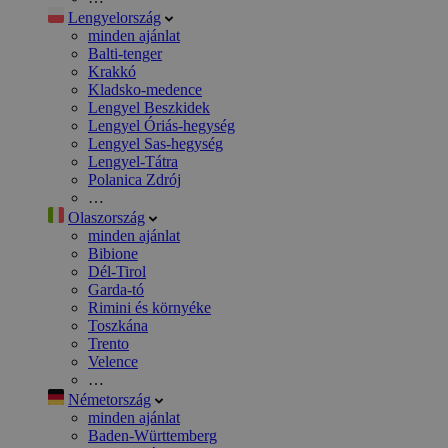
Lengyelország
minden ajánlat
Balti-tenger
Krakkó
Kladsko-medence
Lengyel Beszkidek
Lengyel Óriás-hegység
Lengyel Sas-hegység
Lengyel-Tátra
Polanica Zdrój
…
Olaszország
minden ajánlat
Bibione
Dél-Tirol
Garda-tó
Rimini és környéke
Toszkána
Trento
Velence
…
Németország
minden ajánlat
Baden-Württemberg