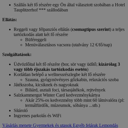
Szállás két fő részére egy Ön által választott szobában a Hotel
Tauplitzerhof *** szállodában
Ellátás:
Reggeli vagy félpanziós ellátás (
csomagtípus szerint
) a teljes
tartózkodás alatt két fő részére
Büféreggeli
Menüválasztásos vacsora (utalvány 12 €/fő/nap)
Szolgáltatások:
Üdvözlőital két fő részére (bor, sör vagy üdítő;
kizárólag 3
vagy több éjszakás tartózkodás esetén
)
Korlátlan belépő a wellnessrészlegbe két fő részére
Szauna, gyógynövényes gőzkabin, relaxációs szoba
Játékszoba, kicsiknek és nagyoknak
Biliárd, asztali foci, társasjátékok, rejtvények
Salzkammergut Winter Card kedvezménykártya
Akár 25%-os kedvezmény több mint 60 látnivalóra (pl:
termálfürdők, múzeumok, sóbánya ...stb.)
Sítároló
Ingyenes parkolás és WiFi
Vásárlás menete
Gyermekek és utasok
Egyéb felárak
Lemondás