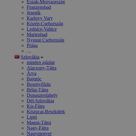
Észak-Morvaország
Franzensbad
Jeseník
Karlovy Vary
Közép-Csehország
Lednice-Valtice
Marienbad
Nyugat Csehország
Prága
…
Szlovákia
minden ajánlat
Alacsony-Tátra
Árva
Bajmóc
Besenyőfalu
Bélai-Tátra
Dunaszerdahely
Dél-Szlovákia
Kis-Fátra
Kiszucai-Beszkidek
Liptó
Magas-Tátra
Nagy-Fátra
Nagymegyer