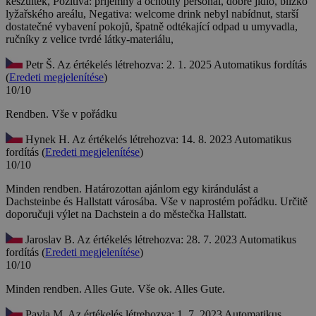
készültek,
Pozitiva: příjemný a ochotný personál, dobré jídlo, blízko
lyžařského areálu, Negativa: welcome drink nebyl nabídnut, starší
dostatečné vybavení pokojů, špatně odtékající odpad u umyvadla,
ručníky z velice tvrdé látky-materiálu,
Petr Š.
Az értékelés létrehozva: 2. 1. 2025
Automatikus fordítás
(
Eredeti megjelenítése
)
10/10
Rendben.
Vše v pořádku
Hynek H.
Az értékelés létrehozva: 14. 8. 2023
Automatikus
fordítás (
Eredeti megjelenítése
)
10/10
Minden rendben. Határozottan ajánlom egy kirándulást a
Dachsteinbe és Hallstatt városába.
Vše v naprostém pořádku. Určitě
doporučuji výlet na Dachstein a do městečka Hallstatt.
Jaroslav B.
Az értékelés létrehozva: 28. 7. 2023
Automatikus
fordítás (
Eredeti megjelenítése
)
10/10
Minden rendben. Alles Gute.
Vše ok. Alles Gute.
Pavla M.
Az értékelés létrehozva: 1. 7. 2023
Automatikus