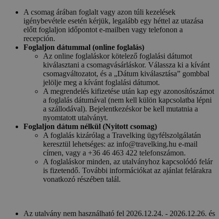
A csomag árában foglalt vagy azon túli kezelések
igénybevétele esetén kérjük, legalább egy héttel az utazása
előtt foglaljon időpontot e-mailben vagy telefonon a
recepción.
Foglaljon dátummal (online foglalás)
Az online foglaláskor kötelező foglalási dátumot
kiválasztani a csomagvásárláskor. Válassza ki a kívánt
csomagváltozatot, és a „Dátum kiválasztása” gombbal
jelölje meg a kívánt foglalási dátumot.
A megrendelés kifizetése után kap egy azonosítószámot
a foglalás dátumával (nem kell külön kapcsolatba lépni
a szállodával). Bejelentkezéskor be kell mutatnia a
nyomtatott utalványt.
Foglaljon dátum nélkül (Nyitott csomag)
A foglalás kizárólag a Travelking ügyfélszolgálatán
keresztül lehetséges: az info@travelking.hu e-mail
címen, vagy a +36 46 463 422 telefonszámon.
A foglaláskor minden, az utalványhoz kapcsolódó felár
is fizetendő. További információkat az ajánlat felárakra
vonatkozó részében talál.
Az utalvány nem használható fel 2026.12.24. - 2026.12.26. és