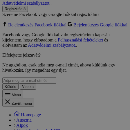
Adatvédelmi szabályzatot.
.
Regisztráció
Szeretne Facebook vagy Google fiókkal regisztrálni?
Bejelentkezés Facebook fiókkal
Bejelentkezés Google fiókkal
Facebook vagy Google fiókkal való regisztrációm kapcsán
kijelentem, hogy elfogadom a
Felhasználási feltételeket
és
elolvastam az
Adatvédelmi szabályzatot.
.
Elfelejtette jelszavát?
Ne aggódjon, csak adja meg e-mail címét, ahova küldünk egy
hivatkozást, így megadhat egy újat.
Küldés
Vissza
Menu
Zavřít menu
Homepage
Ausztria
Alpok