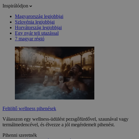
Inspirálódjon
Magyarország legjobbjai
Szlovénia legjobbjai
Horvátország legjobbjai
Egy nyár teli utazással
7 magyar régió
Feltöltő wellness pihenések
Válasszon egy wellness-üdülést pezsgőfürdővel, szaunával vagy
termálmedencével, és élvezze a jól megérdemelt pihenést.
Pihenni szeretnék