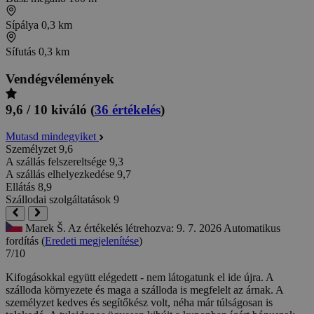
Sípálya
0,3 km
Sífutás
0,3 km
Vendégvélemények
9,6 / 10
kiváló
(
36 értékelés
)
Mutasd mindegyiket
Személyzet
9,6
A szállás felszereltsége
9,3
A szállás elhelyezkedése
9,7
Ellátás
8,9
Szállodai szolgáltatások
9
Marek Š.
Az értékelés létrehozva: 9. 7. 2026
Automatikus
fordítás (
Eredeti megjelenítése
)
7/10
Kifogásokkal együtt elégedett - nem látogatunk el ide újra. A
szálloda környezete és maga a szálloda is megfelelt az árnak. A
személyzet kedves és segítőkész volt, néha már túlságosan is