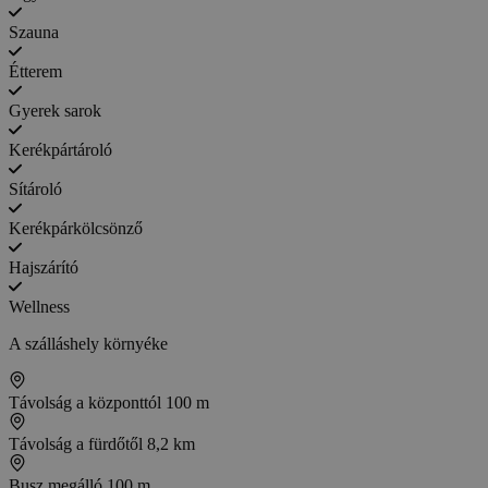
Szauna
Étterem
Gyerek sarok
Kerékpártároló
Sítároló
Kerékpárkölcsönző
Hajszárító
Wellness
A szálláshely környéke
Távolság a központtól
100 m
Távolság a fürdőtől
8,2 km
Busz megálló
100 m