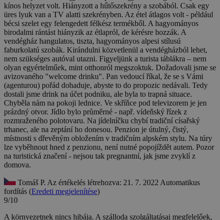
kínos helyzet volt. Hiányzott a hűtőszekrény a szobából. Csak egy
üres lyuk van a TV alatti szekrényben. Az étel átlagos volt - például
bécsi szelet egy felengedett félkész termékből. A hagyományos
birodalmi rántást hiányzik az étlapról, de kérésre hozzák. A
vendégház hangulatos, tiszta, hagyományos alpesi stílusú
faburkolatú szobák. Kirándulni közvetlenül a vendégházból lehet,
nem szükséges autóval utazni. Figyeljünk a turista táblákra – nem
olyan egyértelműek, mint otthonról megszoktuk.
Dožadovali jsme se
avizovaného "welcome drinku". Pan vedoucí říkal, že se s Vámi
(agenturou) pořád dohaduje, abyste to do propozic nedávali. Tedy
dostali jsme drink na účet podniku, ale byla to trapná situace.
Chyběla nám na pokoji lednice. Ve skříňce pod televizorem je jen
prázdný otvor. Jídlo bylo průměrné - např. vídeňský řízek z
rozmraženého polotovaru. Na jídelníčku chybí tradiční císařský
trhanec, ale na zeptání ho donesou. Penzion je útulný, čistý,
místnosti s dřevěným obložením v tradičním alpském stylu. Na túry
lze vyběhnout hned z penzionu, není nutné popojíždět autem. Pozor
na turistická značení - nejsou tak pregnantní, jak jsme zvyklí z
domova.
Tomáš P.
Az értékelés létrehozva: 21. 7. 2022
Automatikus
fordítás (
Eredeti megjelenítése
)
9/10
A környezetnek nincs hibája. A szálloda szolgáltatásai megfelelőek,