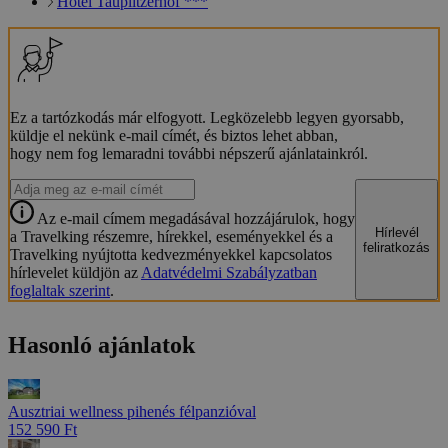
Hotel Tauplitzerhof ***
Ez a tartózkodás már elfogyott. Legközelebb legyen gyorsabb,
küldje el nekünk e-mail címét, és biztos lehet abban,
hogy nem fog lemaradni további népszerű ajánlatainkról.
Az e-mail címem megadásával hozzájárulok, hogy
Hírlevél
a Travelking részemre, hírekkel, eseményekkel és a
feliratkozás
Travelking nyújtotta kedvezményekkel kapcsolatos
hírlevelet küldjön az
Adatvédelmi Szabályzatban
foglaltak szerint
.
Hasonló ajánlatok
Ausztriai wellness pihenés félpanzióval
152 590 Ft