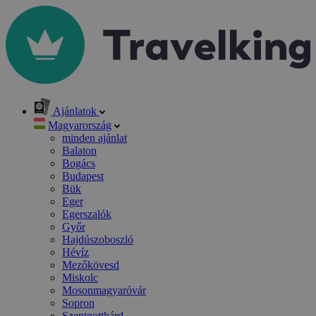
Ajánlatok
Magyarország
minden ajánlat
Balaton
Bogács
Budapest
Bük
Eger
Egerszalók
Győr
Hajdúszoboszló
Hévíz
Mezőkövesd
Miskolc
Mosonmagyaróvár
Sopron
Szentgotthárd