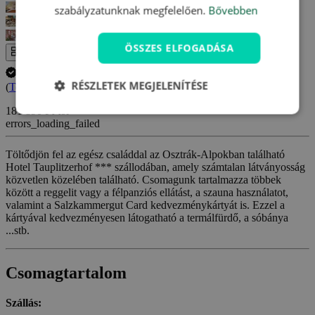
szabályzatunknak megfelelően.
Bővebben
ÖSSZES ELFOGADÁSA
Az egész galéria
A tartózkodás időpontjának lemondása INGYENES.
RÉSZLETEK MEGJELENÍTÉSE
(
További információ
)
181 890 Ft-tól
errors_loading_failed
Töltődjön fel az egész családdal az Osztrák-Alpokban található
Hotel Tauplitzerhof *** szállodában, amely számtalan látványosság
közvetlen közelében található. Csomagunk tartalmazza többek
között a reggelit vagy a félpanziós ellátást, a szauna használatot,
valamint a Salzkammergut Card kedvezménykártyát is. Ezzel a
kártyával kedvezményesen látogatható a termálfürdő, a sóbánya
...stb.
Csomagtartalom
Szállás: