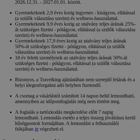
2026.12.31. - 2027.01.01. között.
Gyermekeknek 2,9 éves korig ingyenes - kiságyon, ellátással
(a szülők választása szerint) és wellness-használattal.
Gyermekeknek 9,9 éves korig az utalvány teljes árának 25%-
át szükséges fizetni - pótágyon, ellátással (a szülők választása
szerint) és wellness-használattal.
Gyermekeknek 17,9 éves korig az utalvány teljes árának
50%-át szükséges fizetni - pótágyon, ellátással (a szülők
választása szerint) és wellness-használattal.
18 év feletti személynek az utalvány teljes árának 50%-át
szükséges fizetni - pótágyon, ellátással (a szülők választása
szerint) és wellness-használattal.
Bizonyos, a Travelking ajánlatában nem szereplő felárak és a
helyi idegenforgalmi adó helyben fizetendő.
A csomag a vásárlástól számított 14 napon belül lemondható,
amennyiben az időpontfoglalás még nem történt meg.
A foglalás a tartózkodás megkezdése előtt 7 napig
lemondható. Lemondás esetén a teljes összeg jóváírásra kerül
hűségpontok formájában. A lemondást a felhasználói
fiókjában
itt
végezheti el.