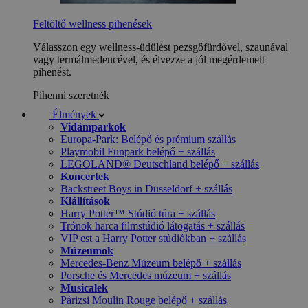
Feltöltő wellness pihenések
Válasszon egy wellness-üdülést pezsgőfürdővel, szaunával
vagy termálmedencével, és élvezze a jól megérdemelt
pihenést.
Pihenni szeretnék
Élmények
Vidámparkok
Europa-Park: Belépő és prémium szállás
Playmobil Funpark belépő + szállás
LEGOLAND® Deutschland belépő + szállás
Koncertek
Backstreet Boys in Düsseldorf + szállás
Kiállítások
Harry Potter™ Stúdió túra + szállás
Trónok harca filmstúdió látogatás + szállás
VIP est a Harry Potter stúdiókban + szállás
Múzeumok
Mercedes-Benz Múzeum belépő + szállás
Porsche és Mercedes múzeum + szállás
Musicalek
Párizsi Moulin Rouge belépő + szállás