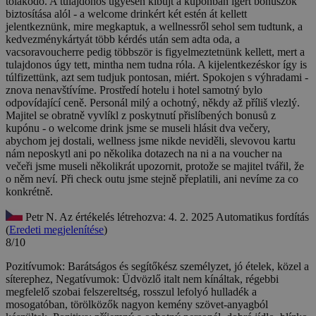
tolakodó. A tulajdonos ügyesen kibújt a kuponban ígért bónuszok
biztosítása alól - a welcome drinkért két estén át kellett
jelentkeznünk, mire megkaptuk, a wellnessről sehol sem tudtunk, a
kedvezménykártyát több kérdés után sem adta oda, a
vacsoravoucherre pedig többször is figyelmeztetnünk kellett, mert a
tulajdonos úgy tett, mintha nem tudna róla. A kijelentkezéskor így is
túlfizettünk, azt sem tudjuk pontosan, miért.
Spokojen s výhradami -
znova nenavštívíme. Prostředí hotelu i hotel samotný bylo
odpovídající ceně. Personál milý a ochotný, někdy až příliš vlezlý.
Majitel se obratně vyvlíkl z poskytnutí přislíbených bonusů z
kupónu - o welcome drink jsme se museli hlásit dva večery,
abychom jej dostali, wellness jsme nikde neviděli, slevovou kartu
nám neposkytl ani po několika dotazech na ni a na voucher na
večeři jsme museli několikrát upozornit, protože se majitel tvářil, že
o něm neví. Při check outu jsme stejně přeplatili, ani nevíme za co
konkrétně.
Petr N.
Az értékelés létrehozva: 4. 2. 2025
Automatikus fordítás
(
Eredeti megjelenítése
)
8/10
Pozitívumok: Barátságos és segítőkész személyzet, jó ételek, közel a
síterephez, Negatívumok: Üdvözlő italt nem kínáltak, régebbi
megfelelő szobai felszereltség, rosszul lefolyó hulladék a
mosogatóban, törölközők nagyon kemény szövet-anyagból