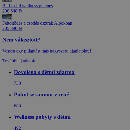
Bad Ischli wellness pihenés
200 648 Ft
Feltöltődés a csodás osztrák Alpokban
205 390 Ft
Nem választott?
Vessen egy pillantást más nagyszerű ajánlatokra!
További ajánlatok
Dovolená s dětmi zdarma
738
Pobyt se saunou v ceně
680
Wellness pobyty s dětmi
492