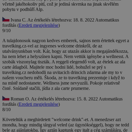
včetně jakéhokoliv pití, což je jediná skvrnka na jinak skvělém
pobytu v podhůří Alp.
Ivana C.
Az értékelés létrehozva: 18. 8. 2022
Automatikus
fordítás (
Eredeti megjelenítése
)
9/10
A tulajdonosok nagyon kedves emberek, sajnos nem értettek egyet a
travelking.cz-vel az ingyenes welcome drinkről, de az
utalványunkban volt. Kár, hogy az utazás akkor is megajándékozza,
ha nem lehet a helyszínen kapni. Nem vettük igénybe a wellnesst. A
szobák viszonylag tiszták. A reggeli elegendő volt, az ételek az ala
carte átlagból.
Majitele moc hodni lidé, bohužel se prý s
travelking.cz nedohodli na uvitacich drincich zdarma ale my to v
našem voucheru měli. Škoda, ze to travelking prezentuje i když to
na místě nedostanete. Wellness jsme nevyuzili. Pokoje relativně
čisté. Snídaně stačili, jídla z ala carte prumerne.
Roman O.
Az értékelés létrehozva: 15. 8. 2022
Automatikus
fordítás (
Eredeti megjelenítése
)
8/10
Követeltük a meghirdetett "welcome drink"-et. A menedzser azt
mondta, hogy mindig tárgyal veled (az ügynökséggel), hogy ne tedd
bele az ajánlatokba. Így aztán kaptunk egy italt a cég számlájára, de