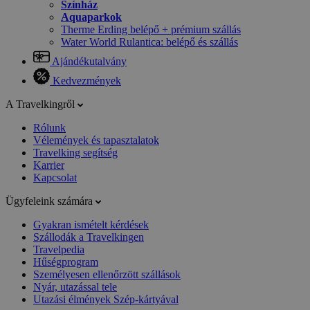
Színház
Aquaparkok
Therme Erding belépő + prémium szállás
Water World Rulantica: belépő és szállás
Ajándékutalvány
Kedvezmények
A Travelkingről
Rólunk
Vélemények és tapasztalatok
Travelking segítség
Karrier
Kapcsolat
Ügyfeleink számára
Gyakran ismételt kérdések
Szállodák a Travelkingen
Travelpedia
Hűségprogram
Személyesen ellenőrzött szállások
Nyár, utazással tele
Utazási élmények Szép-kártyával