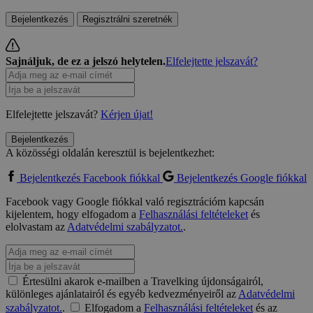
Bejelentkezés
Regisztrálni szeretnék
Sajnáljuk, de ez a jelszó helytelen.
Elfelejtette jelszavát?
Elfelejtette jelszavát?
Kérjen újat!
Bejelentkezés
A közösségi oldalán keresztül is bejelentkezhet:
Bejelentkezés Facebook fiókkal
Bejelentkezés Google fiókkal
Facebook vagy Google fiókkal való regisztrációm kapcsán
kijelentem, hogy elfogadom a
Felhasználási feltételeket
és
elolvastam az
Adatvédelmi szabályzatot.
.
Értesülni akarok e-mailben a Travelking újdonságairól,
különleges ajánlatairól és egyéb kedvezményeiről az
Adatvédelmi
szabályzatot.
.
Elfogadom a
Felhasználási feltételeket
és az