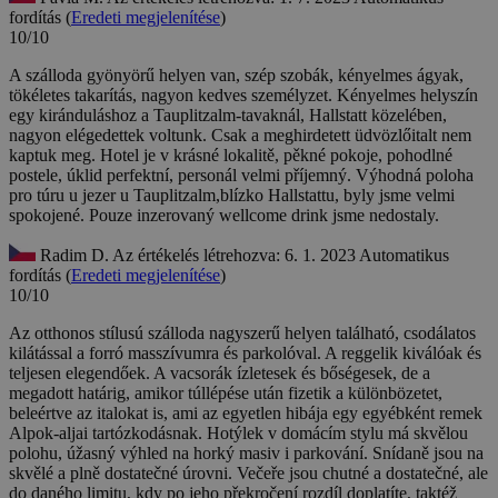
fordítás (
Eredeti megjelenítése
)
10/10
A szálloda gyönyörű helyen van, szép szobák, kényelmes ágyak,
tökéletes takarítás, nagyon kedves személyzet. Kényelmes helyszín
egy kiránduláshoz a Tauplitzalm-tavaknál, Hallstatt közelében,
nagyon elégedettek voltunk. Csak a meghirdetett üdvözlőitalt nem
kaptuk meg.
Hotel je v krásné lokalitě, pěkné pokoje, pohodlné
postele, úklid perfektní, personál velmi příjemný. Výhodná poloha
pro túru u jezer u Tauplitzalm,blízko Hallstattu, byly jsme velmi
spokojené. Pouze inzerovaný wellcome drink jsme nedostaly.
Radim D.
Az értékelés létrehozva: 6. 1. 2023
Automatikus
fordítás (
Eredeti megjelenítése
)
10/10
Az otthonos stílusú szálloda nagyszerű helyen található, csodálatos
kilátással a forró masszívumra és parkolóval. A reggelik kiválóak és
teljesen elegendőek. A vacsorák ízletesek és bőségesek, de a
megadott határig, amikor túllépése után fizetik a különbözetet,
beleértve az italokat is, ami az egyetlen hibája egy egyébként remek
Alpok-aljai tartózkodásnak.
Hotýlek v domácím stylu má skvělou
polohu, úžasný výhled na horký masiv i parkování. Snídaně jsou na
skvělé a plně dostatečné úrovni. Večeře jsou chutné a dostatečné, ale
do daného limitu, kdy po jeho překročení rozdíl doplatíte, taktéž