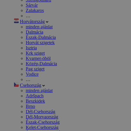
Sárvár
Zalakaros
…
Horvátország
minden ajánlat
Dalmácia
Észak-Dalmácia
Horvát szigetek
Isztria
Krk sziget
Kvarner-öböl
Közép-Dalmácia
Pag sziget
Vodice
…
Csehország
minden ajánlat
Adršpach
Beszkidek
Brno
Dél-Csehország
Dél-Morvaország
Észak-Csehország
Kelet-Csehország