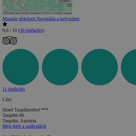
Mutatás térképen
Navigálás a helyszínre
9,6 / 10
(
36 értékelés
)
11 értékelés
Cím:
Hotel Tauplitzerhof ***
Tauplitz 66
Tauplitz, Ausztria
Még több a szállodáról