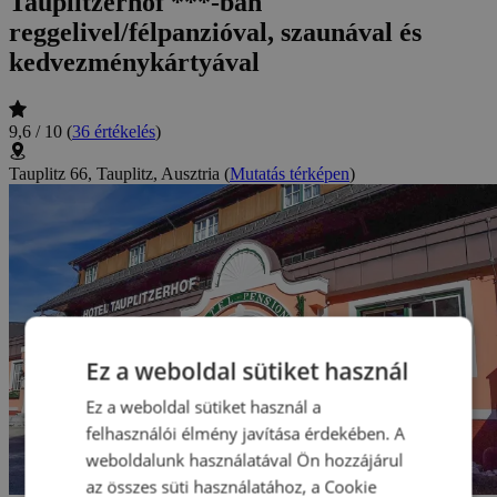
Tauplitzerhof ***-ban
reggelivel/félpanzióval, szaunával és
kedvezménykártyával
9,6 / 10
(
36 értékelés
)
Tauplitz 66, Tauplitz, Ausztria
(
Mutatás térképen
)
Ez a weboldal sütiket használ
Ez a weboldal sütiket használ a
felhasználói élmény javítása érdekében. A
weboldalunk használatával Ön hozzájárul
az összes süti használatához, a Cookie