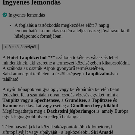
Ingyenes lemondás
Ingyenes lemondás
A foglalás a tartózkodás megkezdése előtt 7 napig
lemondható. Lemondás esetén a teljes összeg jóváírásra kerül
hűségpontok formájában.
A szálláshelyről
A
Hotel Tauplitzerhof ***
szálloda tökéletes választás lehet
mindenkinek, aki szeretne a természet közelségében kikapcsolódni.
A szálloda az osztrák Alpok gyönyörű természetében,
Salzkammergut területén, a festői szépségű
Tauplitzalm
-ban
található.
A nyári hónapokban gyalog-, vagy kerékpártúra keretén belül
fedezheti fel a számtalan olyan csodás vízesés egyikét, mint a
Tauplitz
vagy a
Spechtensee
, a
Grundlsee
, a
Toplitzsee
és
Kammersee
tavakat vagy esetleg a
Gindlhorn hegy kilátóit
.
Meglátogathatja még a
Dachsteini jégbarlangot
is, amely Európa
egyik legnagyobb ilyen jellegű barlangja.
Télen használja ki a közeli síközpontok több kilométernyi
sífutópályáját vagy sípályáját - a legközelebbi,
Ski Amadé