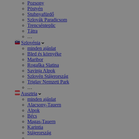
Pozsony
Pöstyén
Stubnyafürdő
Szlovák Paradicsom
Trencsénteplic
Tátra
…
Szlovénia
minden ajánlat
Bled és környéke
Maribor
Rogaška Slatina
Savinja Alpok
Szlovén Stájerország
Triglav Nemzeti Park
…
Ausztria
minden ajánlat
Alacsony-Tauern
Alpok
Bécs
Magas-Tauern
Karintia
Stájerország
…