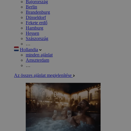
Bajorország
Berlin
Brandenburg
Düsseldorf
Fekete erdő
Hamburg
Hessen
Szászország
…
Hollandia
minden ajánlat
Amszterdam
…
Az összes ajánlat megjelenítése