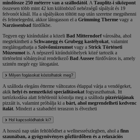
mindössze 250 méterre van a szállodától
. A
Tauplitz-i síközpont
összesen több mint 42 km különböző nehézségű sípályát és 19
felvonót kínál. Ha a sípályákon töltött nap után szeretne megpihenni
és felmelegedni, akkor látogasson el a
Grimming Therme
vagy a
Narzissenbad
fürdőkbe.
Tegyen egy kirándulást a közeli
Bad Mitterndorf
városába, ahol
megtekintheti a
Schwanegg és Grubegg kastélyokat
, valamint
meglátogathatja a
Szövőmúzeumot
vagy a
Strick Történeti
Múzeumot
is. A népszerű kirándulóhelyek közé tartozik a
történelmi sóbányával rendelkező
Bad Aussee
fürdőváros is, amely
szintén megér egy látogatást.
Milyen fogásokat kóstolhatok meg?
A szálloda elegáns étterme változatos étlappal várja a vendégeket,
akik
helyi és nemzetközi specialitásokat
fogyaszthatnak. Itt
tartózkodása alatt feltétlenül kóstolja meg a szálloda
pizzériájának
pizzáit is, valamint próbálja ki a
bárt, ahol megrendelheti kedvenc
italát
. Mindezt a szabadtéri teraszon is élvezheti
Hol kapcsolódhatok ki?
A hosszú nap után feltöltődhet a wellnessrészlegben, ahol a
finn
szaunában, a gyógynövényes gőzfürdőben és a relaxációs