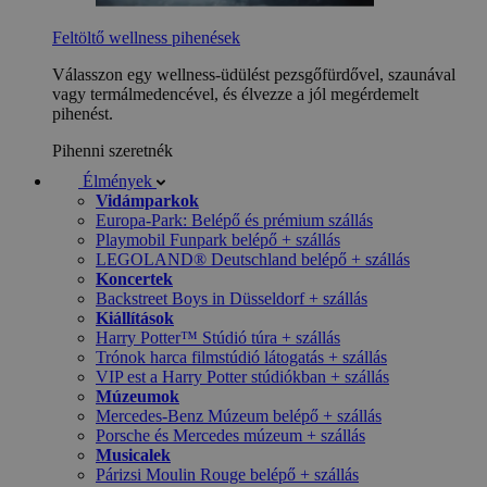
Feltöltő wellness pihenések
Válasszon egy wellness-üdülést pezsgőfürdővel, szaunával
vagy termálmedencével, és élvezze a jól megérdemelt
pihenést.
Pihenni szeretnék
Élmények
Vidámparkok
Europa-Park: Belépő és prémium szállás
Playmobil Funpark belépő + szállás
LEGOLAND® Deutschland belépő + szállás
Koncertek
Backstreet Boys in Düsseldorf + szállás
Kiállítások
Harry Potter™ Stúdió túra + szállás
Trónok harca filmstúdió látogatás + szállás
VIP est a Harry Potter stúdiókban + szállás
Múzeumok
Mercedes-Benz Múzeum belépő + szállás
Porsche és Mercedes múzeum + szállás
Musicalek
Párizsi Moulin Rouge belépő + szállás