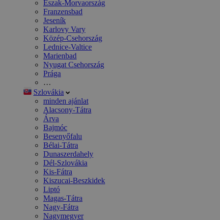
Észak-Morvaország
Franzensbad
Jeseník
Karlovy Vary
Közép-Csehország
Lednice-Valtice
Marienbad
Nyugat Csehország
Prága
…
Szlovákia
minden ajánlat
Alacsony-Tátra
Árva
Bajmóc
Besenyőfalu
Bélai-Tátra
Dunaszerdahely
Dél-Szlovákia
Kis-Fátra
Kiszucai-Beszkidek
Liptó
Magas-Tátra
Nagy-Fátra
Nagymegyer