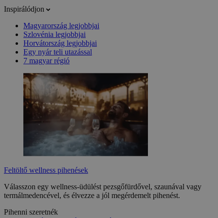
Inspirálódjon
Magyarország legjobbjai
Szlovénia legjobbjai
Horvátország legjobbjai
Egy nyár teli utazással
7 magyar régió
Feltöltő wellness pihenések
Válasszon egy wellness-üdülést pezsgőfürdővel, szaunával vagy
termálmedencével, és élvezze a jól megérdemelt pihenést.
Pihenni szeretnék