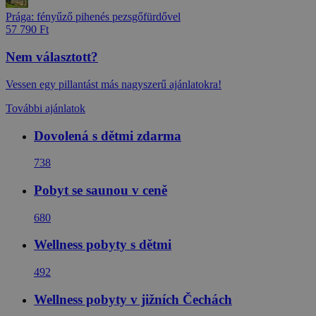
Prága: fényűző pihenés pezsgőfürdővel
57 790 Ft
Nem választott?
Vessen egy pillantást más nagyszerű ajánlatokra!
További ajánlatok
Dovolená s dětmi zdarma
738
Pobyt se saunou v ceně
680
Wellness pobyty s dětmi
492
Wellness pobyty v jižních Čechách