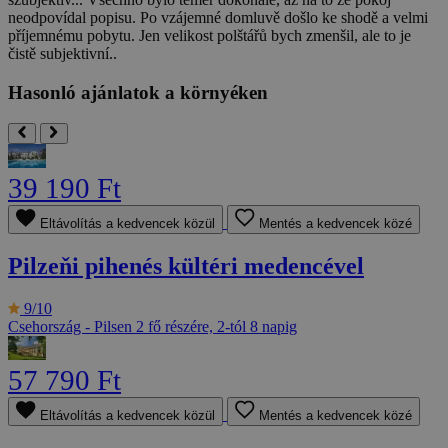
neodpovídal popisu. Po vzájemné domluvě došlo ke shodě a velmi
příjemnému pobytu. Jen velikost polštářů bych zmenšil, ale to je
čistě subjektivní..
Hasonló ajánlatok a környéken
39 190 Ft
Eltávolítás a kedvencek közül
Mentés a kedvencek közé
Pilzeňi pihenés kültéri medencével
9/10
Csehország - Pilsen
2 fő részére, 2-tól 8 napig
57 790 Ft
Eltávolítás a kedvencek közül
Mentés a kedvencek közé