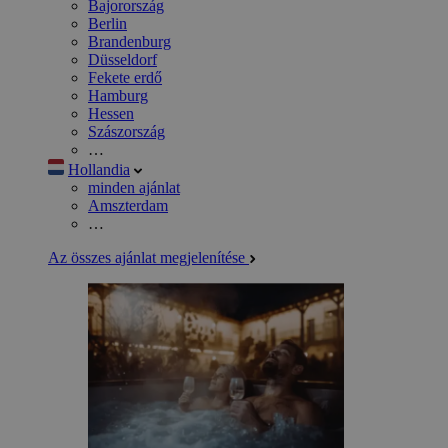
Bajorország
Berlin
Brandenburg
Düsseldorf
Fekete erdő
Hamburg
Hessen
Szászország
…
Hollandia
minden ajánlat
Amszterdam
…
Az összes ajánlat megjelenítése