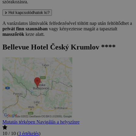
szórakozásra.
Hol kapcsolódhatok ki?
A varázslatos látnivalók felfedezésével töltött nap után feltöltődhet a
privát finn szaunában
vagy kényeztesse magát a tapasztalt
masszőrök
keze alatt.
Bellevue Hotel Český Krumlov ****
Mutatás térképen
Navigálás a helyszínre
10 / 10
(
3 értékelés
)