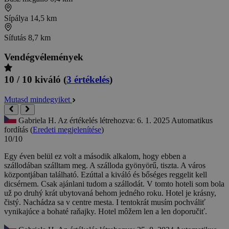
Sípálya
14,5 km
Sífutás
8,7 km
Vendégvélemények
10 / 10
kiváló
(
3 értékelés
)
Mutasd mindegyiket
Gabriela H.
Az értékelés létrehozva: 6. 1. 2025
Automatikus
fordítás (
Eredeti megjelenítése
)
10/10
Egy éven belül ez volt a második alkalom, hogy ebben a
szállodában szálltam meg. A szálloda gyönyörű, tiszta. A város
központjában található. Ezúttal a kiváló és bőséges reggelit kell
dicsérnem. Csak ajánlani tudom a szállodát.
V tomto hoteli som bola
už po druhý krát ubytovaná behom jedného roku. Hotel je krásny,
čistý. Nachádza sa v centre mesta. I tentokrát musím pochváliť
vynikajúce a bohaté raňajky. Hotel môžem len a len doporučiť.