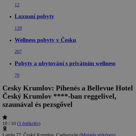
12
Luxusní pobyty
129
Wellness pobyty v Česku
207
Pobyty a ubytování s privátním wellness
70
Cesky Krumlov: Pihenés a Bellevue Hotel
Český Krumlov ****-ban reggelivel,
szaunával és pezsgővel
10 / 10
(
3 értékelés
)
Latrán 77, Český Krumlov, Csehország
(
Mutatás térképen
)