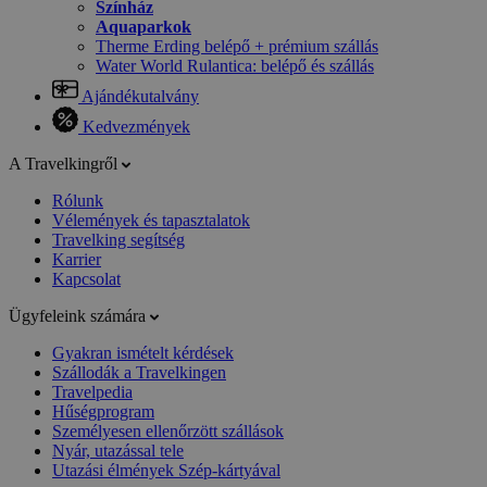
Színház
Aquaparkok
Therme Erding belépő + prémium szállás
Water World Rulantica: belépő és szállás
Ajándékutalvány
Kedvezmények
A Travelkingről
Rólunk
Vélemények és tapasztalatok
Travelking segítség
Karrier
Kapcsolat
Ügyfeleink számára
Gyakran ismételt kérdések
Szállodák a Travelkingen
Travelpedia
Hűségprogram
Személyesen ellenőrzött szállások
Nyár, utazással tele
Utazási élmények Szép-kártyával