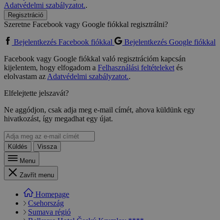
Adatvédelmi szabályzatot.
.
Regisztráció
Szeretne Facebook vagy Google fiókkal regisztrálni?
Bejelentkezés Facebook fiókkal
Bejelentkezés Google fiókkal
Facebook vagy Google fiókkal való regisztrációm kapcsán
kijelentem, hogy elfogadom a
Felhasználási feltételeket
és
elolvastam az
Adatvédelmi szabályzatot.
.
Elfelejtette jelszavát?
Ne aggódjon, csak adja meg e-mail címét, ahova küldünk egy
hivatkozást, így megadhat egy újat.
Küldés
Vissza
Menu
Zavřít menu
Homepage
Csehország
Sumava régió