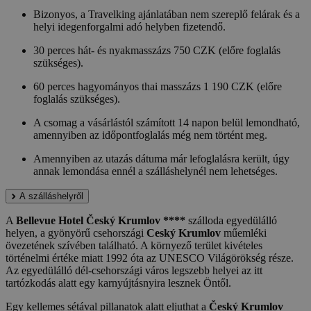
Bizonyos, a Travelking ajánlatában nem szereplő felárak és a
helyi idegenforgalmi adó helyben fizetendő.
30 perces hát- és nyakmasszázs 750 CZK (előre foglalás
szükséges).
60 perces hagyományos thai masszázs 1 190 CZK (előre
foglalás szükséges).
A csomag a vásárlástól számított 14 napon belül lemondható,
amennyiben az időpontfoglalás még nem történt meg.
Amennyiben az utazás dátuma már lefoglalásra került, úgy
annak lemondása ennél a szálláshelynél nem lehetséges.
A szálláshelyről
A
Bellevue Hotel Český Krumlov ****
szálloda egyedülálló
helyen, a gyönyörű csehországi
Ceský Krumlov
műemléki
övezetének szívében található. A környező terület kivételes
történelmi értéke miatt 1992 óta az UNESCO Világörökség része.
Az egyedülálló dél-csehországi város legszebb helyei az itt
tartózkodás alatt egy karnyújtásnyira lesznek Öntől.
Egy kellemes sétával pillanatok alatt eljuthat a
Český Krumlov