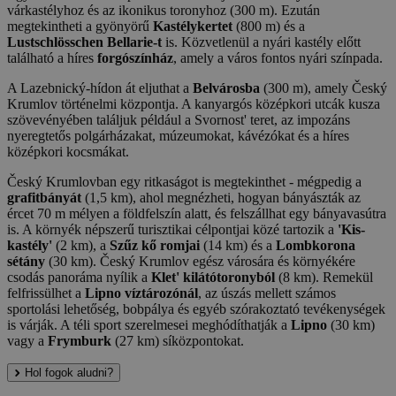
várkastélyhoz és az ikonikus toronyhoz (300 m). Ezután
megtekintheti a gyönyörű
Kastélykertet
(800 m) és a
Lustschlösschen Bellarie-t
is. Közvetlenül a nyári kastély előtt
található a híres
forgószínház
, amely a város fontos nyári színpada.
A Lazebnický-hídon át eljuthat a
Belvárosba
(300 m), amely Český
Krumlov történelmi központja. A kanyargós középkori utcák kusza
szövevényében találjuk például a Svornost' teret, az impozáns
nyeregtetős polgárházakat, múzeumokat, kávézókat és a híres
középkori kocsmákat.
Český Krumlovban egy ritkaságot is megtekinthet - mégpedig a
grafitbányát
(1,5 km), ahol megnézheti, hogyan bányászták az
ércet 70 m mélyen a földfelszín alatt, és felszállhat egy bányavasútra
is. A környék népszerű turisztikai célpontjai közé tartozik a
'Kis-
kastély'
(2 km), a
Szűz kő romjai
(14 km) és a
Lombkorona
sétány
(30 km). Český Krumlov egész városára és környékére
csodás panoráma nyílik a
Klet' kilátótoronyból
(8 km). Remekül
felfrissülhet a
Lipno víztározónál
, az úszás mellett számos
sportolási lehetőség, bobpálya és egyéb szórakoztató tevékenységek
is várják. A téli sport szerelmesei meghódíthatják a
Lipno
(30 km)
vagy a
Frymburk
(27 km) síközpontokat.
Hol fogok aludni?