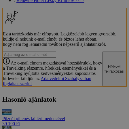
Bellevue Hotel Český Krumlov ****
Ez a tartózkodás már elfogyott. Legközelebb legyen gyorsabb,
küldje el nekünk e-mail címét, és biztos lehet abban,
hogy nem fog lemaradni további népszerű ajánlatainkról.
Az e-mail címem megadásával hozzájárulok, hogy
Hírlevél
a Travelking részemre, hírekkel, eseményekkel és a
feliratkozás
Travelking nyújtotta kedvezményekkel kapcsolatos
hírlevelet küldjön az
Adatvédelmi Szabályzatban
foglaltak szerint
.
Hasonló ajánlatok
Pilzeňi pihenés kültéri medencével
39 190 Ft