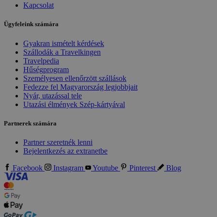
Kapcsolat
Ügyfeleink számára
Gyakran ismételt kérdések
Szállodák a Travelkingen
Travelpedia
Hűségprogram
Személyesen ellenőrzött szállások
Fedezze fel Magyarország legjobbjait
Nyár, utazással tele
Utazási élmények Szép-kártyával
Partnerek számára
Partner szeretnék lenni
Bejelentkezés az extranetbe
Facebook
Instagram
Youtube
Pinterest
Blog