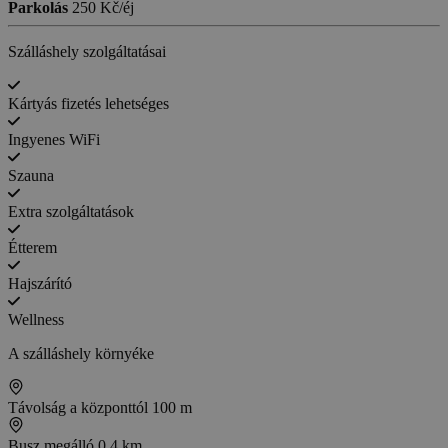
Parkolás
250 Kč/éj
Szálláshely szolgáltatásai
Kártyás fizetés lehetséges
Ingyenes WiFi
Szauna
Extra szolgáltatások
Étterem
Hajszárító
Wellness
A szálláshely környéke
Távolság a központtól
100 m
Busz megálló
0,4 km