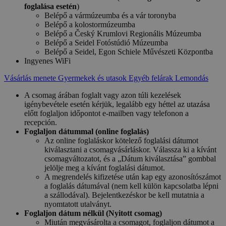
foglalása esetén
)
Belépő a vármúzeumba és a vár toronyba
Belépő a kolostormúzeumba
Belépő a Český Krumlovi Regionális Múzeumba
Belépő a Seidel Fotóstúdió Múzeumba
Belépő a Seidel, Egon Schiele Művészeti Központba
Ingyenes WiFi
Vásárlás menete
Gyermekek és utasok
Egyéb felárak
Lemondás
A csomag árában foglalt vagy azon túli kezelések
igénybevétele esetén kérjük, legalább egy héttel az utazása
előtt foglaljon időpontot e-mailben vagy telefonon a
recepción.
Foglaljon dátummal (online foglalás)
Az online foglaláskor kötelező foglalási dátumot
kiválasztani a csomagvásárláskor. Válassza ki a kívánt
csomagváltozatot, és a „Dátum kiválasztása” gombbal
jelölje meg a kívánt foglalási dátumot.
A megrendelés kifizetése után kap egy azonosítószámot
a foglalás dátumával (nem kell külön kapcsolatba lépni
a szállodával). Bejelentkezéskor be kell mutatnia a
nyomtatott utalványt.
Foglaljon dátum nélkül (Nyitott csomag)
Miután megvásárolta a csomagot, foglaljon dátumot a