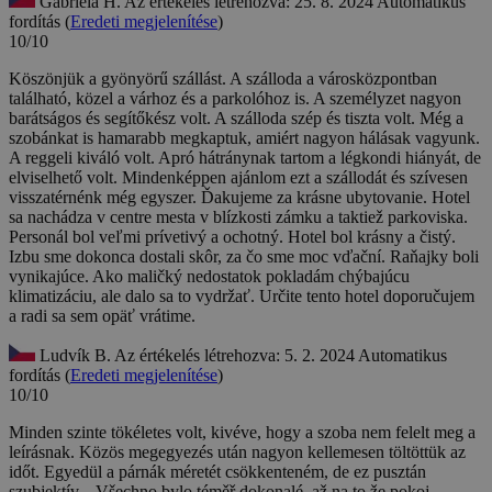
Gabriela H.
Az értékelés létrehozva: 25. 8. 2024
Automatikus
fordítás (
Eredeti megjelenítése
)
10/10
Köszönjük a gyönyörű szállást. A szálloda a városközpontban
található, közel a várhoz és a parkolóhoz is. A személyzet nagyon
barátságos és segítőkész volt. A szálloda szép és tiszta volt. Még a
szobánkat is hamarabb megkaptuk, amiért nagyon hálásak vagyunk.
A reggeli kiváló volt. Apró hátránynak tartom a légkondi hiányát, de
elviselhető volt. Mindenképpen ajánlom ezt a szállodát és szívesen
visszatérnénk még egyszer.
Ďakujeme za krásne ubytovanie. Hotel
sa nachádza v centre mesta v blízkosti zámku a taktiež parkoviska.
Personál bol veľmi prívetivý a ochotný. Hotel bol krásny a čistý.
Izbu sme dokonca dostali skôr, za čo sme moc vďační. Raňajky boli
vynikajúce. Ako maličký nedostatok pokladám chýbajúcu
klimatizáciu, ale dalo sa to vydržať. Určite tento hotel doporučujem
a radi sa sem opäť vrátime.
Ludvík B.
Az értékelés létrehozva: 5. 2. 2024
Automatikus
fordítás (
Eredeti megjelenítése
)
10/10
Minden szinte tökéletes volt, kivéve, hogy a szoba nem felelt meg a
leírásnak. Közös megegyezés után nagyon kellemesen töltöttük az
időt. Egyedül a párnák méretét csökkenteném, de ez pusztán
szubjektív...
Všechno bylo téměř dokonalé, až na to že pokoj