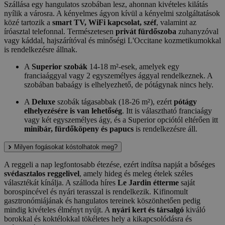
Szállása egy hangulatos szobában lesz, ahonnan kivételes kilátás
nyílik a városra. A kényelmes ágyon kívül a kényelmi szolgáltatások
közé tartozik a
smart TV, WiFi kapcsolat, széf
, valamint az
íróasztal telefonnal. Természetesen
privát fürdőszoba
zuhanyzóval
vagy káddal, hajszárítóval és minőségi L'Occitane kozmetikumokkal
is rendelkezésre állnak.
A
Superior szobák
14-18 m²-esek, amelyek egy
franciaággyal vagy 2 egyszemélyes ággyal rendelkeznek. A
szobában babaágy is elhelyezhető, de pótágynak nincs hely.
A
Deluxe
szobák tágasabbak (18-26 m²), ezért
pótágy
elhelyezésére is van lehetőség
. Itt is választható franciaágy
vagy két egyszemélyes ágy, és a Superior opciótól eltérően itt
minibár, fürdőköpeny és papucs
is rendelkezésre áll.
Milyen fogásokat kóstolhatok meg?
A reggeli a nap legfontosabb étezése, ezért indítsa napját a bőséges
svédasztalos reggelivel
, amely hideg és meleg ételek széles
választékát kínálja. A szálloda híres
Le Jardin étterme
saját
borospincével és nyári terasszal is rendelkezik. Kifinomult
gasztronómiájának és hangulatos tereinek köszönhetően pedig
mindig kivételes élményt nyújt. A
nyári kert és társalgó
kiváló
borokkal és koktélokkal tökéletes hely a kikapcsolódásra és