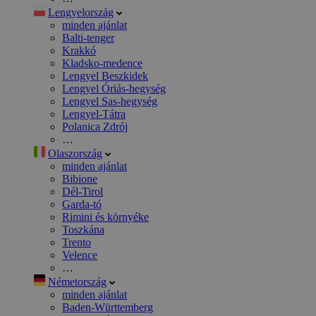
Lengyelország
minden ajánlat
Balti-tenger
Krakkó
Kladsko-medence
Lengyel Beszkidek
Lengyel Óriás-hegység
Lengyel Sas-hegység
Lengyel-Tátra
Polanica Zdrój
…
Olaszország
minden ajánlat
Bibione
Dél-Tirol
Garda-tó
Rimini és környéke
Toszkána
Trento
Velence
…
Németország
minden ajánlat
Baden-Württemberg