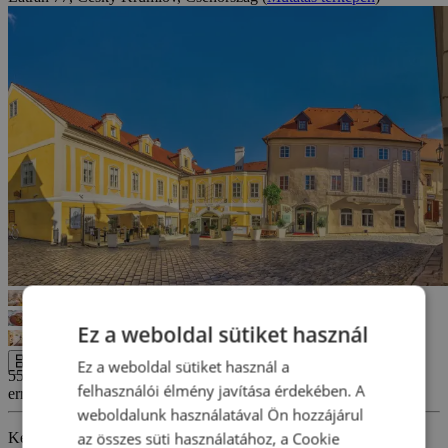
Ez a weboldal sütiket használ
Ez a weboldal sütiket használ a
Az egész galéria
55 590 Ft-tól
felhasználói élmény javítása érdekében. A
errors_loading_failed
weboldalunk használatával Ön hozzájárul
az összes süti használatához, a Cookie
Kényeztesse magát egy fényűző csehországi pihenéssel Český