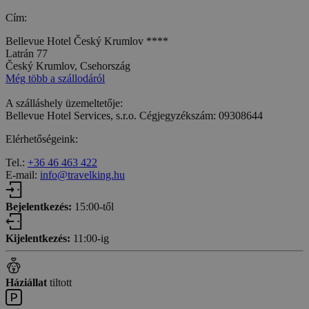
Cím:
Bellevue Hotel Český Krumlov ****
Latrán 77
Český Krumlov, Csehország
Még több a szállodáról
A szálláshely üzemeltetője:
Bellevue Hotel Services, s.r.o. Cégjegyzékszám: 09308644
Elérhetőségeink:
Tel.:
+36 46 463 422
E-mail:
info@travelking.hu
Bejelentkezés:
15:00-től
Kijelentkezés:
11:00-ig
Háziállat
tiltott