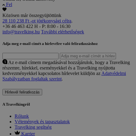
Fel
Közösen már összegyüjtöttünk
28 110 238 Ft -ot jótékonysági célra
.
+36 46 463 422
H - P: 8:00 - 16:30
info@travelking.hu
További elérhetőségek
Adja meg e-mail címét a hírlevélre való feliratkozáshoz
Az e-mail címem megadásával hozzájárulok, hogy a Travelking
részemre, hírekkel, eseményekkel és a Travelking nyújtotta
kedvezményekkel kapcsolatos hírlevelet küldjön az
Adatvédelmi
Szabályzatban foglaltak szerint
.
Hírlevél feliratkozás
A Travelkingről
Rólunk
Vélemények és tapasztalatok
Travelking segítség
Karrier