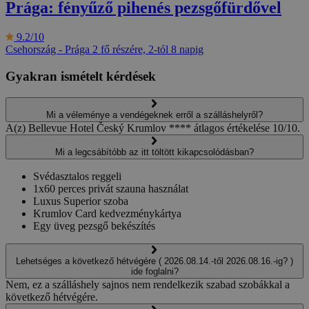
Prága: fényűző pihenés pezsgőfürdővel
9.2/10
Csehország - Prága
2 fő részére, 2-tól 8 napig
Gyakran ismételt kérdések
Mi a véleménye a vendégeknek erről a szálláshelyről?
A(z) Bellevue Hotel Český Krumlov **** átlagos értékelése 10/10.
Mi a legcsábítóbb az itt töltött kikapcsolódásban?
Svédasztalos reggeli
1x60 perces privát szauna használat
Luxus Superior szoba
Krumlov Card kedvezménykártya
Egy üveg pezsgő bekészítés
Lehetséges a következő hétvégére ( 2026.08.14.-től 2026.08.16.-ig? )
ide foglalni?
Nem, ez a szálláshely sajnos nem rendelkezik szabad szobákkal a
következő hétvégére.