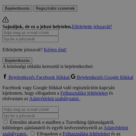
Bejelentkezés
Regisztrálni szeretnék
Sajnáljuk, de ez a jelszó helytelen.
Elfelejtette jelszavát?
Elfelejtette jelszavát?
Kérjen újat!
Bejelentkezés
A közösségi oldalán keresztül is bejelentkezhet:
Bejelentkezés Facebook fiókkal
Bejelentkezés Google fiókkal
Facebook vagy Google fiókkal való regisztrációm kapcsán
kijelentem, hogy elfogadom a
Felhasználási feltételeket
és
elolvastam az
Adatvédelmi szabályzatot.
.
Értesülni akarok e-mailben a Travelking újdonságairól,
különleges ajánlatairól és egyéb kedvezményeiről az
Adatvédelmi
szabályzatot.
.
Elfogadom a
Felhasználási feltételeket
és az