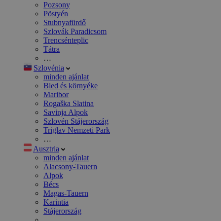
Pozsony
Pöstyén
Stubnyafürdő
Szlovák Paradicsom
Trencsénteplic
Tátra
…
Szlovénia
minden ajánlat
Bled és környéke
Maribor
Rogaška Slatina
Savinja Alpok
Szlovén Stájerország
Triglav Nemzeti Park
…
Ausztria
minden ajánlat
Alacsony-Tauern
Alpok
Bécs
Magas-Tauern
Karintia
Stájerország
…