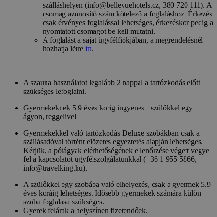
szálláshelyen (info@bellevuehotels.cz, 380 720 111). A
csomag azonosító szám kötelező a foglaláshoz. Érkezés
csak érvényes foglalással lehetséges, érkezéskor pedig a
nyomtatott csomagot be kell mutatni.
A foglalást a saját ügyfélfiókjában, a megrendelésnél
hozhatja létre
itt
.
A szauna használatot legalább 2 nappal a tartózkodás előtt
szükséges lefoglalni.
Gyermekeknek 5,9 éves korig ingyenes - szülőkkel egy
ágyon, reggelivel.
Gyermekekkel való tartózkodás Deluxe szobákban csak a
szállásadóval történt előzetes egyeztetés alapján lehetséges.
Kérjük, a pótágyak elérhetőségének ellenőrzése végett vegye
fel a kapcsolatot ügyfélszolgálatunkkal (+36 1 955 5866,
info@travelking.hu).
A szülőkkel egy szobába való elhelyezés, csak a gyermek 5.9
éves koráig lehetséges. Idősebb gyermekek számára külön
szoba foglalása szükséges.
Gyerek felárak a helyszínen fizetendőek.