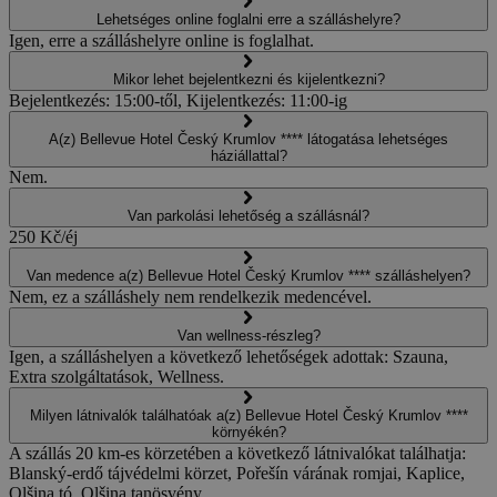
Lehetséges online foglalni erre a szálláshelyre?
Igen, erre a szálláshelyre online is foglalhat.
Mikor lehet bejelentkezni és kijelentkezni?
Bejelentkezés: 15:00-től, Kijelentkezés: 11:00-ig
A(z) Bellevue Hotel Český Krumlov **** látogatása lehetséges
háziállattal?
Nem.
Van parkolási lehetőség a szállásnál?
250 Kč/éj
Van medence a(z) Bellevue Hotel Český Krumlov **** szálláshelyen?
Nem, ez a szálláshely nem rendelkezik medencével.
Van wellness-részleg?
Igen, a szálláshelyen a következő lehetőségek adottak: Szauna,
Extra szolgáltatások, Wellness.
Milyen látnivalók találhatóak a(z) Bellevue Hotel Český Krumlov ****
környékén?
A szállás 20 km-es körzetében a következő látnivalókat találhatja:
Blanský-erdő tájvédelmi körzet, Pořešín várának romjai, Kaplice,
Olšina tó, Olšina tanösvény