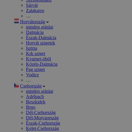
Sárvár
Zalakaros
…
Horvátország
minden ajánlat
Dalmácia
Észak-Dalmácia
Horvát szigetek
Isztria
Krk sziget
Kvarner-öböl
Közép-Dalmácia
Pag sziget
Vodice
…
Csehország
minden ajánlat
Adršpach
Beszkidek
Brno
Dél-Csehország
Dél-Morvaország
Észak-Csehország
Kelet-Csehország