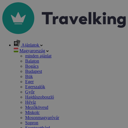
Ajánlatok
Magyarország
minden ajánlat
Balaton
Bogács
Budapest
Bük
Eger
Egerszalók
Győr
Hajdúszoboszló
Hévíz
Mezőkövesd
Miskolc
Mosonmagyaróvár
Sopron
Szentgotthárd