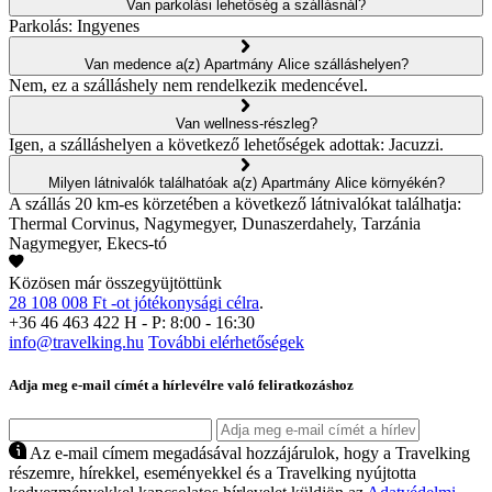
Van parkolási lehetőség a szállásnál?
Parkolás: Ingyenes
Van medence a(z) Apartmány Alice szálláshelyen?
Nem, ez a szálláshely nem rendelkezik medencével.
Van wellness-részleg?
Igen, a szálláshelyen a következő lehetőségek adottak: Jacuzzi.
Milyen látnivalók találhatóak a(z) Apartmány Alice környékén?
A szállás 20 km-es körzetében a következő látnivalókat találhatja:
Thermal Corvinus, Nagymegyer, Dunaszerdahely, Tarzánia
Nagymegyer, Ekecs-tó
Közösen már összegyüjtöttünk
28 108 008 Ft -ot jótékonysági célra
.
+36 46 463 422
H - P: 8:00 - 16:30
info@travelking.hu
További elérhetőségek
Adja meg e-mail címét a hírlevélre való feliratkozáshoz
Az e-mail címem megadásával hozzájárulok, hogy a Travelking
részemre, hírekkel, eseményekkel és a Travelking nyújtotta