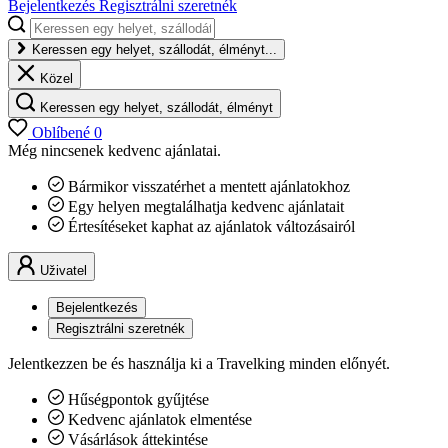
Bejelentkezés
Regisztrálni szeretnék
Keressen egy helyet, szállodát, élményt...
Közel
Keressen egy helyet, szállodát, élményt
Oblíbené
0
Még nincsenek kedvenc ajánlatai.
Bármikor visszatérhet a mentett ajánlatokhoz
Egy helyen megtalálhatja kedvenc ajánlatait
Értesítéseket kaphat az ajánlatok változásairól
Uživatel
Ez a weboldal sütiket használ
Bejelentkezés
Regisztrálni szeretnék
Ez a weboldal sütiket használ a
felhasználói élmény javítása érdekében. A
Jelentkezzen be és használja ki a Travelking minden előnyét.
weboldalunk használatával Ön hozzájárul
Hűségpontok gyűjtése
az összes süti használatához, a Cookie
Kedvenc ajánlatok elmentése
szabályzatunknak megfelelően.
Bővebben
Vásárlások áttekintése