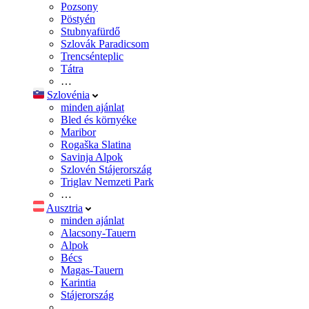
Pozsony
Pöstyén
Stubnyafürdő
Szlovák Paradicsom
Trencsénteplic
Tátra
…
Szlovénia
minden ajánlat
Bled és környéke
Maribor
Rogaška Slatina
Savinja Alpok
Szlovén Stájerország
Triglav Nemzeti Park
…
Ausztria
minden ajánlat
Alacsony-Tauern
Alpok
Bécs
Magas-Tauern
Karintia
Stájerország
…