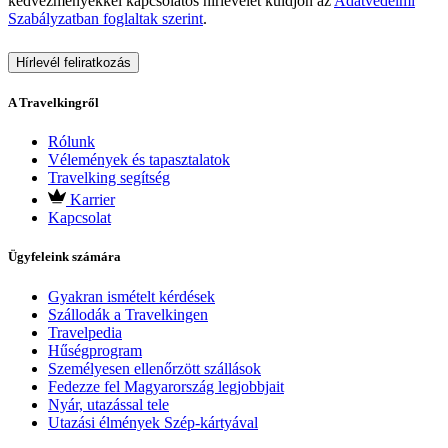
kedvezményekkel kapcsolatos hírlevelet küldjön az
Adatvédelmi
Szabályzatban foglaltak szerint
.
Hírlevél feliratkozás
A Travelkingről
Rólunk
Vélemények és tapasztalatok
Travelking segítség
Karrier
Kapcsolat
Ügyfeleink számára
Gyakran ismételt kérdések
Szállodák a Travelkingen
Travelpedia
Hűségprogram
Személyesen ellenőrzött szállások
Fedezze fel Magyarország legjobbjait
Nyár, utazással tele
Utazási élmények Szép-kártyával