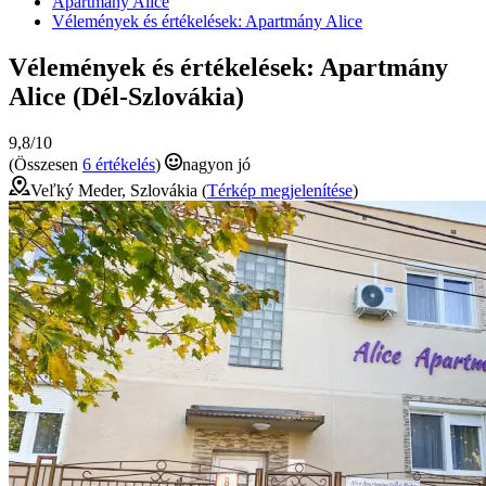
Apartmány Alice
Vélemények és értékelések: Apartmány Alice
Vélemények és értékelések: Apartmány
Alice (Dél-Szlovákia)
9,8/10
(Összesen
6 értékelés
)
nagyon jó
Veľký Meder, Szlovákia (
Térkép megjelenítése
)