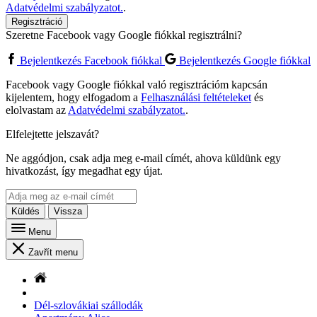
Adatvédelmi szabályzatot.
.
Regisztráció
Szeretne Facebook vagy Google fiókkal regisztrálni?
Bejelentkezés Facebook fiókkal
Bejelentkezés Google fiókkal
Facebook vagy Google fiókkal való regisztrációm kapcsán
kijelentem, hogy elfogadom a
Felhasználási feltételeket
és
elolvastam az
Adatvédelmi szabályzatot.
.
Elfelejtette jelszavát?
Ne aggódjon, csak adja meg e-mail címét, ahova küldünk egy
hivatkozást, így megadhat egy újat.
Küldés
Vissza
Menu
Zavřít menu
Dél-szlovákiai szállodák