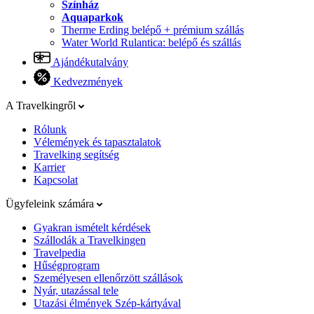
Színház
Aquaparkok
Therme Erding belépő + prémium szállás
Water World Rulantica: belépő és szállás
Ajándékutalvány
Kedvezmények
A Travelkingről
Rólunk
Vélemények és tapasztalatok
Travelking segítség
Karrier
Kapcsolat
Ügyfeleink számára
Gyakran ismételt kérdések
Szállodák a Travelkingen
Travelpedia
Hűségprogram
Személyesen ellenőrzött szállások
Nyár, utazással tele
Utazási élmények Szép-kártyával