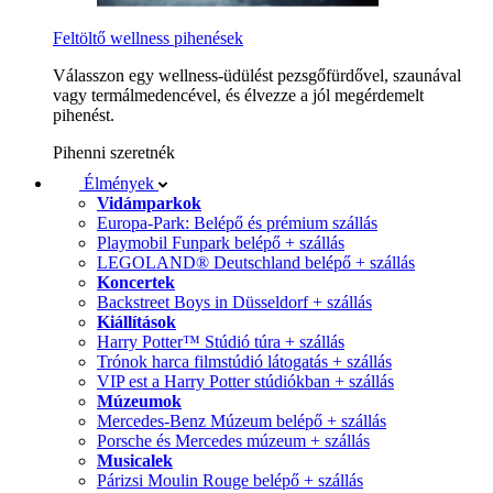
Feltöltő wellness pihenések
Válasszon egy wellness-üdülést pezsgőfürdővel, szaunával
vagy termálmedencével, és élvezze a jól megérdemelt
pihenést.
Pihenni szeretnék
Élmények
Vidámparkok
Europa-Park: Belépő és prémium szállás
Playmobil Funpark belépő + szállás
LEGOLAND® Deutschland belépő + szállás
Koncertek
Backstreet Boys in Düsseldorf + szállás
Kiállítások
Harry Potter™ Stúdió túra + szállás
Trónok harca filmstúdió látogatás + szállás
VIP est a Harry Potter stúdiókban + szállás
Múzeumok
Mercedes-Benz Múzeum belépő + szállás
Porsche és Mercedes múzeum + szállás
Musicalek
Párizsi Moulin Rouge belépő + szállás