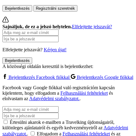
Bejelentkezés
Regisztrálni szeretnék
ÖSSZES ELFOGADÁSA
Sajnáljuk, de ez a jelszó helytelen.
Elfelejtette jelszavát?
RÉSZLETEK MEGJELENÍTÉSE
Elfelejtette jelszavát?
Kérjen újat!
Bejelentkezés
A közösségi oldalán keresztül is bejelentkezhet:
Bejelentkezés Facebook fiókkal
Bejelentkezés Google fiókkal
Facebook vagy Google fiókkal való regisztrációm kapcsán
kijelentem, hogy elfogadom a
Felhasználási feltételeket
és
elolvastam az
Adatvédelmi szabályzatot.
.
Értesülni akarok e-mailben a Travelking újdonságairól,
különleges ajánlatairól és egyéb kedvezményeiről az
Adatvédelmi
szabályzatot.
.
Elfogadom a
Felhasználási feltételeket
és az