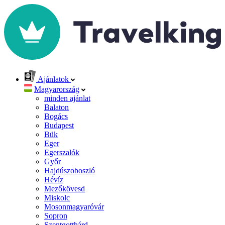
Ajánlatok
Magyarország
minden ajánlat
Balaton
Bogács
Budapest
Bük
Eger
Egerszalók
Győr
Hajdúszoboszló
Hévíz
Mezőkövesd
Miskolc
Mosonmagyaróvár
Sopron
Szentgotthárd