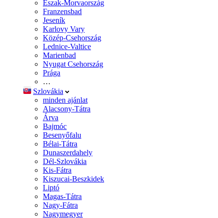
Észak-Morvaország
Franzensbad
Jeseník
Karlovy Vary
Közép-Csehország
Lednice-Valtice
Marienbad
Nyugat Csehország
Prága
…
Szlovákia
minden ajánlat
Alacsony-Tátra
Árva
Bajmóc
Besenyőfalu
Bélai-Tátra
Dunaszerdahely
Dél-Szlovákia
Kis-Fátra
Kiszucai-Beszkidek
Liptó
Magas-Tátra
Nagy-Fátra
Nagymegyer