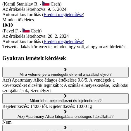
(Kamil Stanislav R. -
Cseh)
Az értékelés létrehozva: 9. 5. 2024
Automatikus fordítás (
Eredeti megjelenítése
)
Minden tökéletes.
10/10
(Pavel F. -
Cseh)
Az értékelés létrehozva: 20. 2. 2024
Automatikus fordítás (
Eredeti megjelenítése
)
Tetszett a lakás környezete, minden úgy volt, ahogyan azt hirdették.
Gyakran ismételt kérdések
Mi a véleménye a vendégeknek erről a szálláshelyről?
A(z) Apartmány Alice átlagos értékelése 9.8/5. A vendégek a
következőket dicsérik leginkább: A szállás elhelyezkedése, Szállodai
szolgáltatások, Személyzet
Mikor lehet bejelentkezni és kijelentkezni?
Bejelentkezés: 14:00-től, Kijelentkezés: 10:00-ig
A(z) Apartmány Alice látogatása lehetséges háziállattal?
Nem.