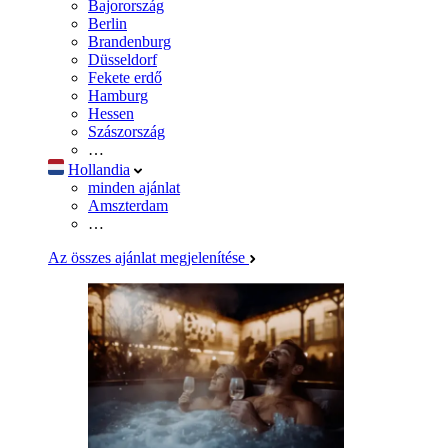
Bajorország
Berlin
Brandenburg
Düsseldorf
Fekete erdő
Hamburg
Hessen
Szászország
…
Hollandia
minden ajánlat
Amszterdam
…
Az összes ajánlat megjelenítése