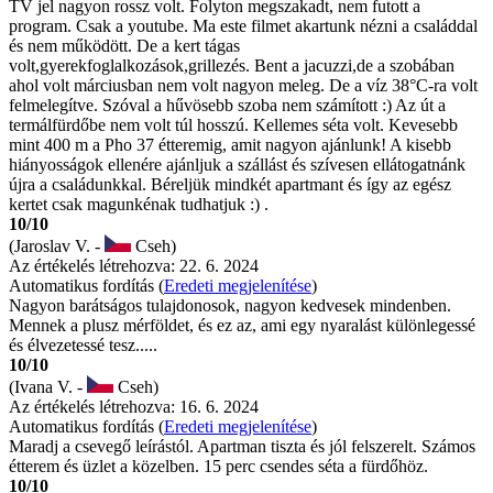
TV jel nagyon rossz volt. Folyton megszakadt, nem futott a
program. Csak a youtube. Ma este filmet akartunk nézni a családdal
és nem működött. De a kert tágas
volt,gyerekfoglalkozások,grillezés. Bent a jacuzzi,de a szobában
ahol volt márciusban nem volt nagyon meleg. De a víz 38°C-ra volt
felmelegítve. Szóval a hűvösebb szoba nem számított :) Az út a
termálfürdőbe nem volt túl hosszú. Kellemes séta volt. Kevesebb
mint 400 m a Pho 37 étteremig, amit nagyon ajánlunk! A kisebb
hiányosságok ellenére ajánljuk a szállást és szívesen ellátogatnánk
újra a családunkkal. Béreljük mindkét apartmant és így az egész
kertet csak magunkénak tudhatjuk :) .
10/10
(Jaroslav V. -
Cseh)
Az értékelés létrehozva: 22. 6. 2024
Automatikus fordítás (
Eredeti megjelenítése
)
Nagyon barátságos tulajdonosok, nagyon kedvesek mindenben.
Mennek a plusz mérföldet, és ez az, ami egy nyaralást különlegessé
és élvezetessé tesz.....
10/10
(Ivana V. -
Cseh)
Az értékelés létrehozva: 16. 6. 2024
Automatikus fordítás (
Eredeti megjelenítése
)
Maradj a csevegő leírástól. Apartman tiszta és jól felszerelt. Számos
étterem és üzlet a közelben. 15 perc csendes séta a fürdőhöz.
10/10