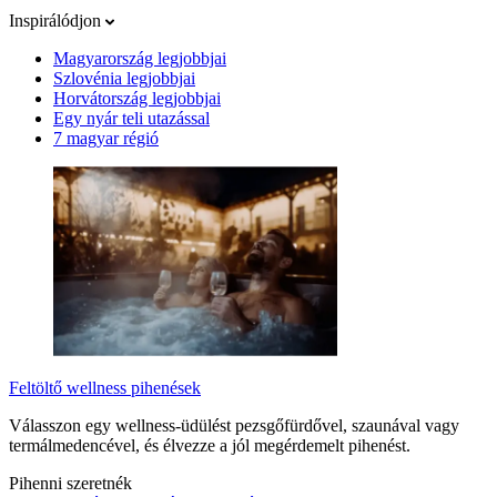
Inspirálódjon
Magyarország legjobbjai
Szlovénia legjobbjai
Horvátország legjobbjai
Egy nyár teli utazással
7 magyar régió
Feltöltő wellness pihenések
Válasszon egy wellness-üdülést pezsgőfürdővel, szaunával vagy
termálmedencével, és élvezze a jól megérdemelt pihenést.
Pihenni szeretnék