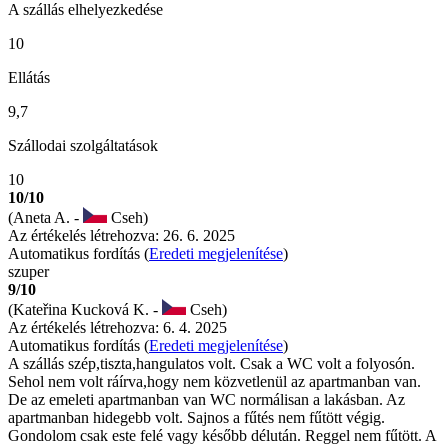
A szállás elhelyezkedése
10
Ellátás
9,7
Szállodai szolgáltatások
10
10/10
(Aneta A. -
Cseh)
Az értékelés létrehozva: 26. 6. 2025
Automatikus fordítás (
Eredeti megjelenítése
)
szuper
9/10
(Kateřina Kucková K. -
Cseh)
Az értékelés létrehozva: 6. 4. 2025
Automatikus fordítás (
Eredeti megjelenítése
)
A szállás szép,tiszta,hangulatos volt. Csak a WC volt a folyosón.
Sehol nem volt ráírva,hogy nem közvetlenül az apartmanban van.
De az emeleti apartmanban van WC normálisan a lakásban. Az
apartmanban hidegebb volt. Sajnos a fűtés nem fűtött végig.
Gondolom csak este felé vagy később délután. Reggel nem fűtött. A