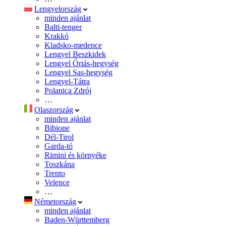
Lengyelország
minden ajánlat
Balti-tenger
Krakkó
Kladsko-medence
Lengyel Beszkidek
Lengyel Óriás-hegység
Lengyel Sas-hegység
Lengyel-Tátra
Polanica Zdrój
…
Olaszország
minden ajánlat
Bibione
Dél-Tirol
Garda-tó
Rimini és környéke
Toszkána
Trento
Velence
…
Németország
minden ajánlat
Baden-Württemberg