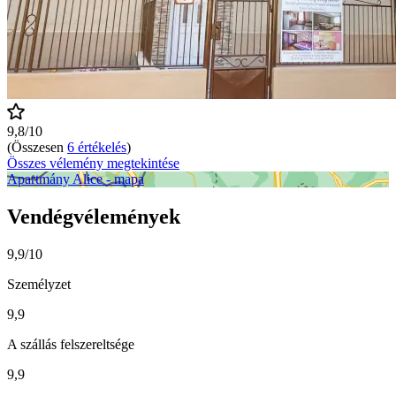
9,8/10
(Összesen
6 értékelés
)
Összes vélemény megtekintése
Apartmány Alice - mapa
Vendégvélemények
9,9/10
Személyzet
9,9
A szállás felszereltsége
9,9