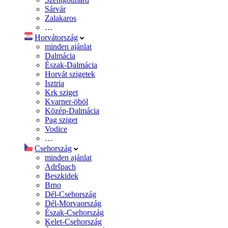
Sárvár
Zalakaros
…
Horvátország
minden ajánlat
Dalmácia
Észak-Dalmácia
Horvát szigetek
Isztria
Krk sziget
Kvarner-öböl
Közép-Dalmácia
Pag sziget
Vodice
…
Csehország
minden ajánlat
Adršpach
Beszkidek
Brno
Dél-Csehország
Dél-Morvaország
Észak-Csehország
Kelet-Csehország