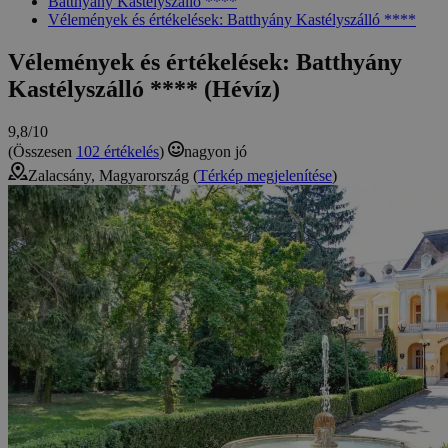
Batthyány Kastélyszálló ****
Vélemények és értékelések: Batthyány Kastélyszálló ****
Vélemények és értékelések: Batthyány
Kastélyszálló **** (Hévíz)
9,8/10
(Összesen
102 értékelés
)
nagyon jó
Zalacsány, Magyarország (
Térkép megjelenítése
)