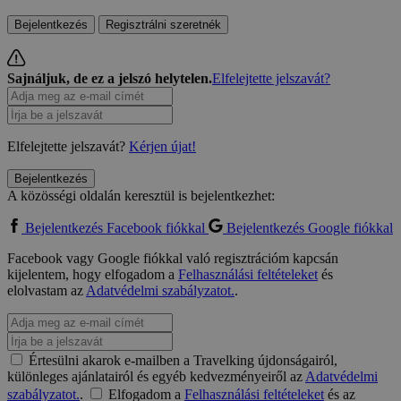
Bejelentkezés
Regisztrálni szeretnék
Sajnáljuk, de ez a jelszó helytelen.
Elfelejtette jelszavát?
Elfelejtette jelszavát?
Kérjen újat!
Bejelentkezés
A közösségi oldalán keresztül is bejelentkezhet:
Bejelentkezés Facebook fiókkal
Bejelentkezés Google fiókkal
Facebook vagy Google fiókkal való regisztrációm kapcsán
kijelentem, hogy elfogadom a
Felhasználási feltételeket
és
elolvastam az
Adatvédelmi szabályzatot.
.
Értesülni akarok e-mailben a Travelking újdonságairól,
különleges ajánlatairól és egyéb kedvezményeiről az
Adatvédelmi
szabályzatot.
.
Elfogadom a
Felhasználási feltételeket
és az