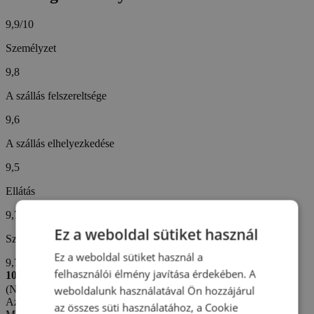
9,9/10
Személyzet
9,8
A szállás felszereltsége
9,6
A szállás elhelyezkedése
9,5
Ellátás
9,7
Ez a weboldal sütiket használ
Szállodai szolgáltatások
Ez a weboldal sütiket használ a
9,7
felhasználói élmény javítása érdekében. A
10/10
(Németh A. -
Magyarország)
weboldalunk használatával Ön hozzájárul
Az értékelés létrehozva: 31. 7. 2026
az összes süti használatához, a Cookie