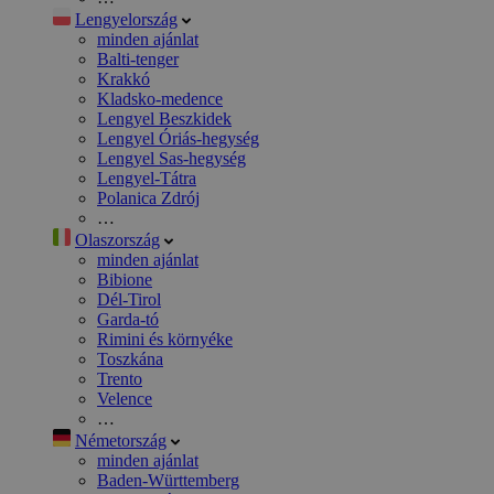
Lengyelország
minden ajánlat
Balti-tenger
Krakkó
Kladsko-medence
Lengyel Beszkidek
Lengyel Óriás-hegység
Lengyel Sas-hegység
Lengyel-Tátra
Polanica Zdrój
…
Olaszország
minden ajánlat
Bibione
Dél-Tirol
Garda-tó
Rimini és környéke
Toszkána
Trento
Velence
…
Németország
minden ajánlat
Baden-Württemberg