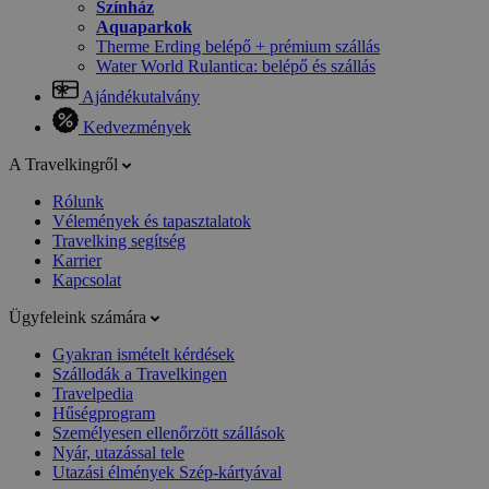
Színház
Aquaparkok
Therme Erding belépő + prémium szállás
Water World Rulantica: belépő és szállás
Ajándékutalvány
Kedvezmények
A Travelkingről
Rólunk
Vélemények és tapasztalatok
Travelking segítség
Karrier
Kapcsolat
Ügyfeleink számára
Gyakran ismételt kérdések
Szállodák a Travelkingen
Travelpedia
Hűségprogram
Személyesen ellenőrzött szállások
Nyár, utazással tele
Utazási élmények Szép-kártyával