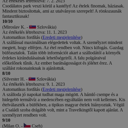
Az értékelés létrehozva: 7. 2. 2023
Csodálatos park veszi körül a kastélyt! Az ételek finomak, háziasak.
Mindent biztosítottak, ami az utalványon szerepelt! A rönkszaunák
fantasztikusak!
10/10
(Miroslav K. -
Szlovákia)
Az értékelés létrehozva: 11. 1. 2023
Automatikus fordítás (
Eredeti megjelenítése
)
A szállással maximálisan elégedettek voltak. A személyzet mindent
megtett, hogy elférjen. Az étel rendben volt. Nincs kifogás. Gazdag
büféasztalok. Talán több információt akart a szállodától a környék
érdekes kirándulásainak lehetőségeiről. A falu polgáraival
előkelőnek tűnik. Az ember barátságosságot és jólétet érez. A
szállást rokonainknak is ajánlottuk.
8/10
(Silvester H. -
Szlovákia)
Az értékelés létrehozva: 9. 1. 2023
Automatikus fordítás (
Eredeti megjelenítése
)
A szálloda jó napokat tudhat maga mögött. A hámló csempe és a
hidegebb termálvíz a medencében egyáltalán nem volt kellemes. Kis
ételválaszték a büfékben, a tipikus magyar ételek hiányoztak. Végül
a Családi szoba drágább volt, mint a Travelkingtől kapott ajánlat. A
személyzet rendben volt.
9/10
(Milan O. -
Cseh)