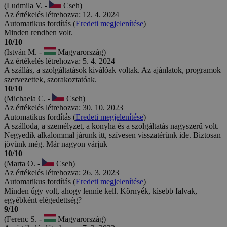
(Ludmila V. -
Cseh)
Az értékelés létrehozva: 12. 4. 2024
Automatikus fordítás (
Eredeti megjelenítése
)
Minden rendben volt.
10/10
(István M. -
Magyarország)
Az értékelés létrehozva: 5. 4. 2024
A szállás, a szolgáltatások kiválóak voltak. Az ajánlatok, programok
szervezettek, szorakoztatóak.
10/10
(Michaela C. -
Cseh)
Az értékelés létrehozva: 30. 10. 2023
Automatikus fordítás (
Eredeti megjelenítése
)
A szálloda, a személyzet, a konyha és a szolgáltatás nagyszerű volt.
Negyedik alkalommal járunk itt, szívesen visszatérünk ide. Biztosan
jövünk még. Már nagyon várjuk
10/10
(Marta O. -
Cseh)
Az értékelés létrehozva: 26. 3. 2023
Automatikus fordítás (
Eredeti megjelenítése
)
Minden úgy volt, ahogy lennie kell. Környék, kisebb falvak,
egyébként elégedettség?
9/10
(Ferenc S. -
Magyarország)