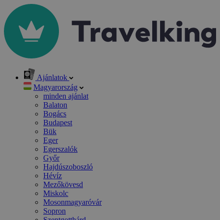
Ajánlatok
Magyarország
minden ajánlat
Balaton
Bogács
Budapest
Bük
Eger
Egerszalók
Győr
Hajdúszoboszló
Hévíz
Mezőkövesd
Miskolc
Mosonmagyaróvár
Sopron
Szentgotthárd