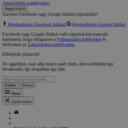
Adatvédelmi szabályzatot.
.
Regisztráció
Szeretne Facebook vagy Google fiókkal regisztrálni?
Bejelentkezés Facebook fiókkal
Bejelentkezés Google fiókkal
Facebook vagy Google fiókkal való regisztrációm kapcsán
kijelentem, hogy elfogadom a
Felhasználási feltételeket
és
elolvastam az
Adatvédelmi szabályzatot.
.
Elfelejtette jelszavát?
Ne aggódjon, csak adja meg e-mail címét, ahova küldünk egy
hivatkozást, így megadhat egy újat.
Küldés
Vissza
Menu
Zavřít menu