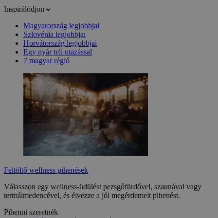
Inspirálódjon
Magyarország legjobbjai
Szlovénia legjobbjai
Horvátország legjobbjai
Egy nyár teli utazással
7 magyar régió
Feltöltő wellness pihenések
Válasszon egy wellness-üdülést pezsgőfürdővel, szaunával vagy
termálmedencével, és élvezze a jól megérdemelt pihenést.
Pihenni szeretnék