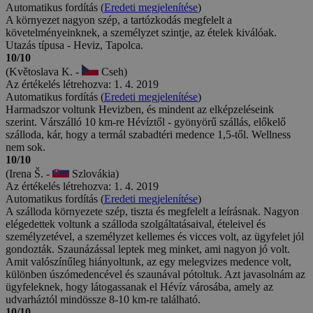
Automatikus fordítás (
Eredeti megjelenítése
)
A környezet nagyon szép, a tartózkodás megfelelt a
követelményeinknek, a személyzet szintje, az ételek kiválóak.
Utazás típusa - Heviz, Tapolca.
10/10
(Květoslava K. -
Cseh)
Az értékelés létrehozva: 1. 4. 2019
Automatikus fordítás (
Eredeti megjelenítése
)
Harmadszor voltunk Hevizben, és mindent az elképzeléseink
szerint. Várszálló 10 km-re Hévíztől - gyönyörű szállás, előkelő
szálloda, kár, hogy a termál szabadtéri medence 1,5-től. Wellness
nem sok.
10/10
(Irena Š. -
Szlovákia)
Az értékelés létrehozva: 1. 4. 2019
Automatikus fordítás (
Eredeti megjelenítése
)
A szálloda környezete szép, tiszta és megfelelt a leírásnak. Nagyon
elégedettek voltunk a szálloda szolgáltatásaival, ételeivel és
személyzetével, a személyzet kellemes és vicces volt, az ügyfelet jól
gondozták. Szaunázással leptek meg minket, ami nagyon jó volt.
Amit valószínűleg hiányoltunk, az egy melegvizes medence volt,
különben úszómedencével és szaunával pótoltuk. Azt javasolnám az
ügyfeleknek, hogy látogassanak el Hévíz városába, amely az
udvarháztól mindössze 8-10 km-re található.
10/10