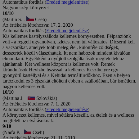
Automatikus fordítás (
Eredeti megjelenítése
)
Nagyon szép környezet.
10/10
(Martin S. -
Cseh)
Az értékelés létrehozva: 17. 2. 2020
Automatikus fordítás (
Eredeti megjelenítése
)
Kis kellemes kastélyszálloda kellemes környezetben. Félpanziónk
volt - a reggeli ugyanolyan, ízletes, nem túl változatos. Dicsérni kell
a vacsorákat, amelyek több meleg étel, különféle zöldségek,
desszertek közül választhattak. Itt nem habozok mindent kiválóan
elmondani. Egyébként a nyújtott szolgáltatások megfeleltek az
ajánlatnak. Két wellness központ is kellemes volt. Remek
kirándulások Hevizbe úszással, a kellemes Keszthelyre egy
gyönyörű kastéllyal és a Kehidai termálfürdőkhöz. Ezen a helyen
tartózkodni és 3 éjszakát eltölteni ebben a szállodában, bár ismétlem,
nagyon kellemes volt.
10/10
(Martina J. -
Szlovákia)
Az értékelés létrehozva: 7. 1. 2020
Automatikus fordítás (
Eredeti megjelenítése
)
A környezet kellemes, mivel sétákra készült, az ételek és a wellness
megfelelt az elvárásoknak.
9/10
(Naďa P. -
Cseh)
Az értékelés létrehozva: 21. 11. 2019