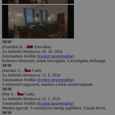
10/10
(František H. -
Szlovákia)
Az értékelés létrehozva: 20. 10. 2024
Automatikus fordítás (
Eredeti megjelenítése
)
Kellemes környezet, remek kiszolgálás. A kiszolgálás elsőrangú.
10/10
(Jaroslav A. -
Cseh)
Az értékelés létrehozva: 12. 6. 2024
Automatikus fordítás (
Eredeti megjelenítése
)
A környezet nagyszerű, mindent a leírás szerint kaptunk.
10/10
(Petr S. -
Cseh)
Az értékelés létrehozva: 12. 5. 2024
Automatikus fordítás (
Eredeti megjelenítése
)
Minden egyezik. A személyzet mindig segítőkész. Utazás Heviz.
10/10