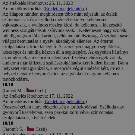
Az értékelés létrehozva: 25. 11. 2022
Automatikus fordítás (
Eredeti megjelenítése
)
Az étlapon minden meghirdetett több mint teljesült, az ételek
színvonalasak és a szálloda méretét tekintve kellemesen
változatosak, a wellness részleg kicsi, de kellemes, a kiegészítő
wellness szolgáltatások színvonalasak. . Kellemesen nagy szobák,
mindig nagyon jól takarított, példamutató tisztaság. A szolgáltatások
világos bemutatása a nyelvi akadályok ellenére. Az éttermi
szolgáltatások köre kielégítő. A személyzet nagyon segítőkész,
készséges és mindig készen áll a segítségére. Az egyetlen hátránya
az üdülésnek a recepción jelentkező fizetési nehézségek voltak,
amikor a már kifizetett szállásszolgáltatásokért kellett fizetni. Bár a
helyzetet elmagyarázták, a recepciós végül elnézést kért, de ez a
helyzet negatív benyomást tett az egyébként nagyon kellemes
tartózkodásra.
10/10
(Luboš M. -
Cseh)
Az értékelés létrehozva: 17. 11. 2022
Automatikus fordítás (
Eredeti megjelenítése
)
Összességében nagy elégedettség a tartózkodással. Szálloda egy
gyönyörű kastélyban, szép parkkal körülvéve, színvonalas
szolgáltatások, kiváló ételek.
10/10
(Jaromír Š. -
Cseh)
Az értékelés létrehozva: 30. 10. 2022