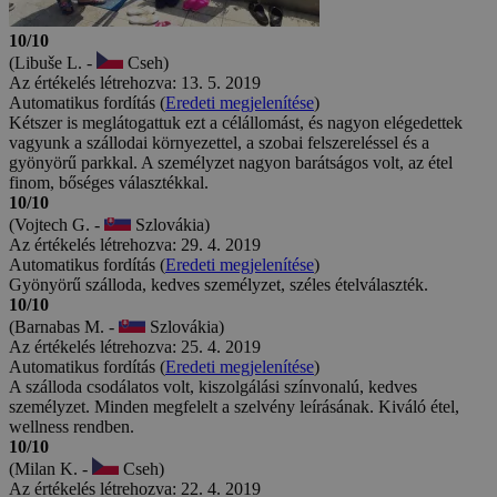
10/10
(Libuše L. -
Cseh)
Az értékelés létrehozva: 13. 5. 2019
Automatikus fordítás (
Eredeti megjelenítése
)
Kétszer is meglátogattuk ezt a célállomást, és nagyon elégedettek
vagyunk a szállodai környezettel, a szobai felszereléssel és a
gyönyörű parkkal. A személyzet nagyon barátságos volt, az étel
finom, bőséges választékkal.
10/10
(Vojtech G. -
Szlovákia)
Az értékelés létrehozva: 29. 4. 2019
Automatikus fordítás (
Eredeti megjelenítése
)
Gyönyörű szálloda, kedves személyzet, széles ételválaszték.
10/10
(Barnabas M. -
Szlovákia)
Az értékelés létrehozva: 25. 4. 2019
Automatikus fordítás (
Eredeti megjelenítése
)
A szálloda csodálatos volt, kiszolgálási színvonalú, kedves
személyzet. Minden megfelelt a szelvény leírásának. Kiváló étel,
wellness rendben.
10/10
(Milan K. -
Cseh)
Az értékelés létrehozva: 22. 4. 2019