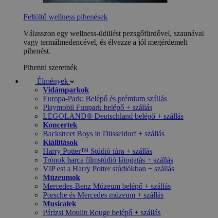
Feltöltő wellness pihenések
Válasszon egy wellness-üdülést pezsgőfürdővel, szaunával
vagy termálmedencével, és élvezze a jól megérdemelt
pihenést.
Pihenni szeretnék
Élmények
Vidámparkok
Europa-Park: Belépő és prémium szállás
Playmobil Funpark belépő + szállás
LEGOLAND® Deutschland belépő + szállás
Koncertek
Backstreet Boys in Düsseldorf + szállás
Kiállítások
Harry Potter™ Stúdió túra + szállás
Trónok harca filmstúdió látogatás + szállás
VIP est a Harry Potter stúdiókban + szállás
Múzeumok
Mercedes-Benz Múzeum belépő + szállás
Porsche és Mercedes múzeum + szállás
Musicalek
Párizsi Moulin Rouge belépő + szállás