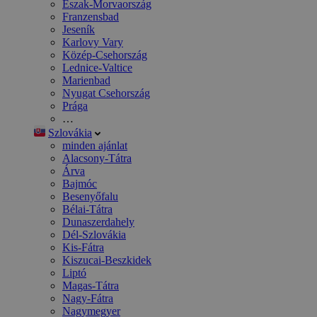
Észak-Morvaország
Franzensbad
Jeseník
Karlovy Vary
Közép-Csehország
Lednice-Valtice
Marienbad
Nyugat Csehország
Prága
…
Szlovákia
minden ajánlat
Alacsony-Tátra
Árva
Bajmóc
Besenyőfalu
Bélai-Tátra
Dunaszerdahely
Dél-Szlovákia
Kis-Fátra
Kiszucai-Beszkidek
Liptó
Magas-Tátra
Nagy-Fátra
Nagymegyer