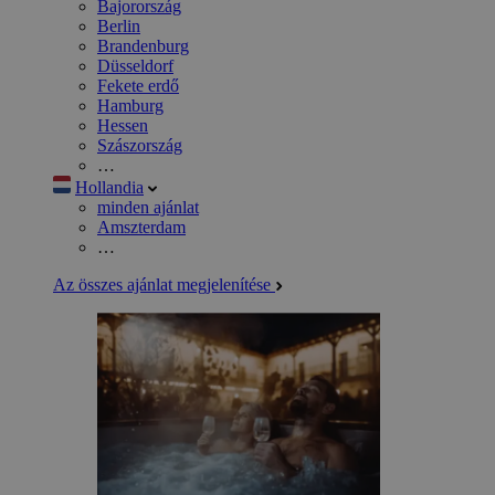
Bajorország
Berlin
Brandenburg
Düsseldorf
Fekete erdő
Hamburg
Hessen
Szászország
…
Hollandia
minden ajánlat
Amszterdam
…
Az összes ajánlat megjelenítése