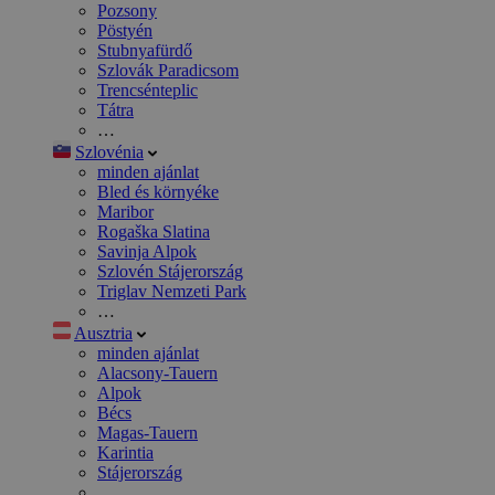
Pozsony
Pöstyén
Stubnyafürdő
Szlovák Paradicsom
Trencsénteplic
Tátra
…
Szlovénia
minden ajánlat
Bled és környéke
Maribor
Rogaška Slatina
Savinja Alpok
Szlovén Stájerország
Triglav Nemzeti Park
…
Ausztria
minden ajánlat
Alacsony-Tauern
Alpok
Bécs
Magas-Tauern
Karintia
Stájerország
…