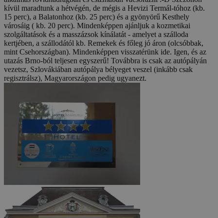
kívül maradtunk a hétvégén, de mégis a Hevizi Termál-tóhoz (kb.
15 perc), a Balatonhoz (kb. 25 perc) és a gyönyörű Kesthely
városáig ( kb. 20 perc). Mindenképpen ajánljuk a kozmetikai
szolgáltatások és a masszázsok kínálatát - amelyet a szálloda
kertjében, a szállodától kb. Remekek és főleg jó áron (olcsóbbak,
mint Csehországban). Mindenképpen visszatérünk ide. Igen, és az
utazás Brno-ból teljesen egyszerű! Továbbra is csak az autópályán
vezetsz, Szlovákiában autópálya bélyeget veszel (inkább csak
regisztrálsz), Magyarországon pedig ugyanezt.