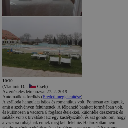
10/10
(Vladimír D. -
Cseh)
Az értékelés létrehozva: 27. 2. 2019
Automatikus fordítás (
Eredeti megjelenítése
)
A szálloda hangulata bájos és romantikus volt. Pontosan azt kaptuk,
amit a szelvényen feltüntettek. A félpanzió bankett formájában volt,
és különösen a vacsora 6 fogásos ételekkel, különféle desszertek és
saláták voltak kiválóak! Ez egy kastélyszálló, és azt gondolom, hogy
a vacsora ruhájának ennek meg kell felelnie. Határozottan nem
alkalmas rövidnadrágban és csizmában vacsorázni :-D Szezonon