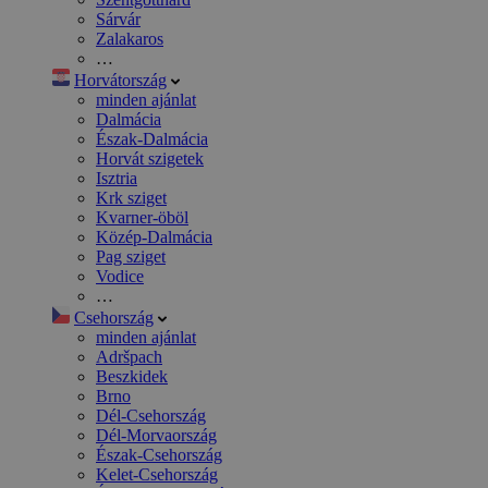
Sárvár
Zalakaros
…
Horvátország
minden ajánlat
Dalmácia
Észak-Dalmácia
Horvát szigetek
Isztria
Krk sziget
Kvarner-öböl
Közép-Dalmácia
Pag sziget
Vodice
…
Csehország
minden ajánlat
Adršpach
Beszkidek
Brno
Dél-Csehország
Dél-Morvaország
Észak-Csehország
Kelet-Csehország