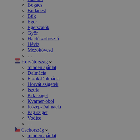
Bogács
Budapest
Bük
Eger
Egerszalók
Győr
Hajdúszoboszló
Hévíz
Mezőkövesd
…
Horvátország
minden ajánlat
Dalmácia
Észak-Dalmácia
Horvát szigetek
Isztria
Krk sziget
Kvarner-öböl
Közép-Dalmácia
Pag sziget
Vodice
…
Csehország
minden ajánlat