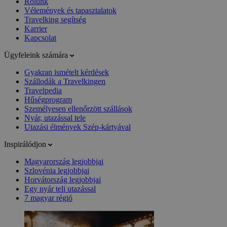
Rólunk
Vélemények és tapasztalatok
Travelking segítség
Karrier
Kapcsolat
Ügyfeleink számára
Gyakran ismételt kérdések
Szállodák a Travelkingen
Travelpedia
Hűségprogram
Személyesen ellenőrzött szállások
Nyár, utazással tele
Utazási élmények Szép-kártyával
Inspirálódjon
Magyarország legjobbjai
Szlovénia legjobbjai
Horvátország legjobbjai
Egy nyár teli utazással
7 magyar régió