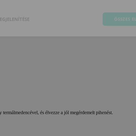
EGJELENÍTÉSE
ÖSSZES 
 termálmedencével, és élvezze a jól megérdemelt pihenést.