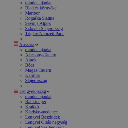
minden ajánlat
Bled és környéke
Maribor
Rogaška Slatina
Savinja Alpok
Szlovén Stájerország
Triglav Nemzeti Park
…
Ausztria
minden ajánlat
Alacsony-Tauern
Alpok
Bécs
Magas-Tauern
Karintia
Stájerország
…
Lengyelország
minden ajánlat
Balti-tenger
Krakkó
Kladsko-medence
Lengyel Beszkidek
Lengyel Óriás-hegység
Lengyel Sas-hegység