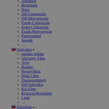
Adršpach
Beszkidek
Brno
Dél-Csehország
Dél-Morvaország
Észak-Csehország
Kelet-Csehország
Észak-Morvaország
Franzensbad
Jeseník
…
Szlovákia
minden ajánlat
Alacsony-Tátra
Árva
Bajmóc
Besenyőfalu
Bélai-Tátra
Dunaszerdahely
Dél-Szlovákia
Kis-Fátra
Kiszucai-Beszkidek
Liptó
…
Szlovénia