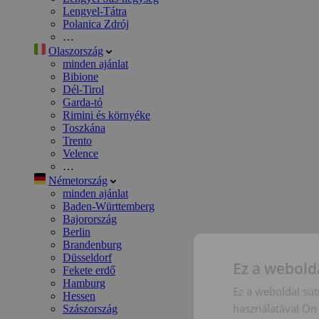
Lengyel-Tátra
Polanica Zdrój
…
Olaszország
minden ajánlat
Bibione
Dél-Tirol
Garda-tó
Rimini és környéke
Toszkána
Trento
Velence
…
Németország
minden ajánlat
Baden-Württemberg
Bajorország
Berlin
Brandenburg
Düsseldorf
Ez a webolda
Fekete erdő
Hamburg
Ez a weboldal süt
Hessen
használatával Ön 
Szászország