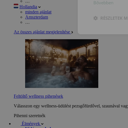
…
Bővebben
Hollandia
minden ajánlat
Amszterdam
RÉSZLETEK M
…
Az összes ajánlat megjelenítése
Feltöltő wellness pihenések
Válasszon egy wellness-üdülést pezsgőfürdővel, szaunával vagy
Pihenni szeretnék
Élmények