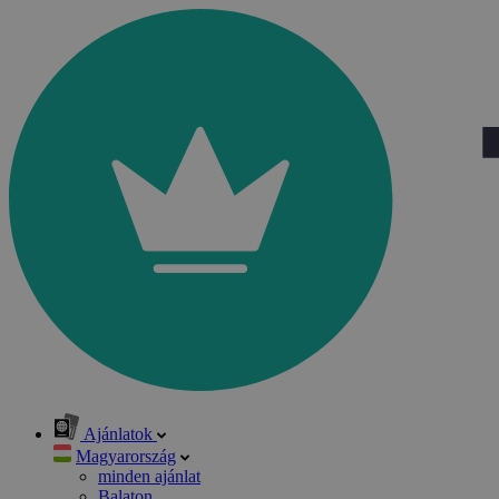
Ajánlatok
Magyarország
minden ajánlat
Balaton