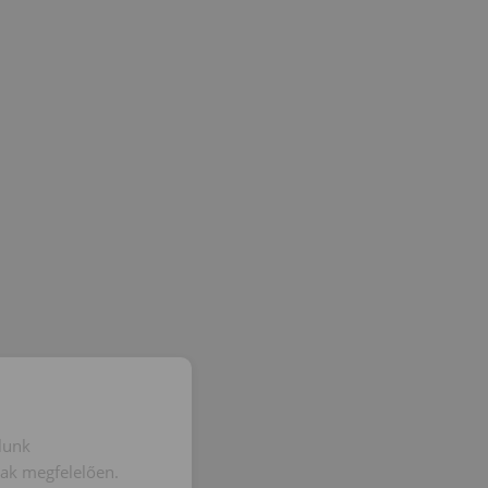
lunk
nak megfelelően.