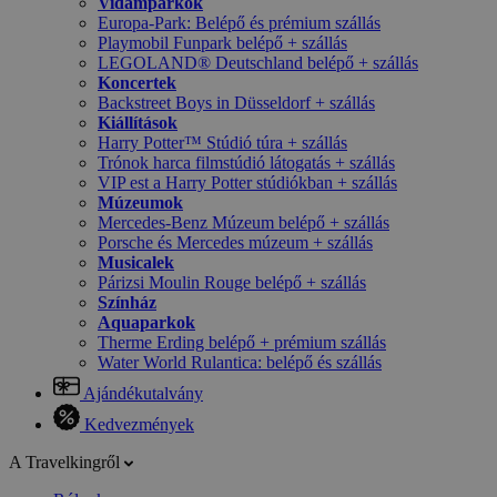
Vidámparkok
Europa-Park: Belépő és prémium szállás
Playmobil Funpark belépő + szállás
LEGOLAND® Deutschland belépő + szállás
Koncertek
Backstreet Boys in Düsseldorf + szállás
Kiállítások
Harry Potter™ Stúdió túra + szállás
Trónok harca filmstúdió látogatás + szállás
VIP est a Harry Potter stúdiókban + szállás
Múzeumok
Mercedes-Benz Múzeum belépő + szállás
Porsche és Mercedes múzeum + szállás
Musicalek
Párizsi Moulin Rouge belépő + szállás
Színház
Aquaparkok
Therme Erding belépő + prémium szállás
Water World Rulantica: belépő és szállás
Ajándékutalvány
Kedvezmények
A Travelkingről