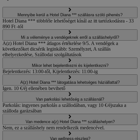
Mennyibe kerül a Hotel Diana *** szállásra szóló pihenés?
Hotel Diana *** többféle lehetőséget kínál az itt tartózkodásra - 33
890 Ft -tól
Mi a véleménye a vendégeknek erről a szálláshelyről?
A(z) Hotel Diana *** átlagos értékelése 9/5. A vendégek a
következőket dicsérik leginkább: Személyzet, A szállás
elhelyezkedése, Szállodai szolgáltatások
Mikor lehet bejelentkezni és kijelentkezni?
Bejelentkezés: 13:00-től, Kijelentkezés: 11:00-ig
A(z) Hotel Diana *** látogatása lehetséges háziállattal?
Igen. 10 €/éj ellenében bevihető
Van parkolási lehetőség a szállásnál?
Parkolás: ingyenes parkolás a szállodában, vagy 10 €/éjszaka a
szálloda garázsában
Van medence a(z) Hotel Diana *** szálláshelyen?
Nem, ez a szálláshely nem rendelkezik medencével.
Van wellness-részleg?