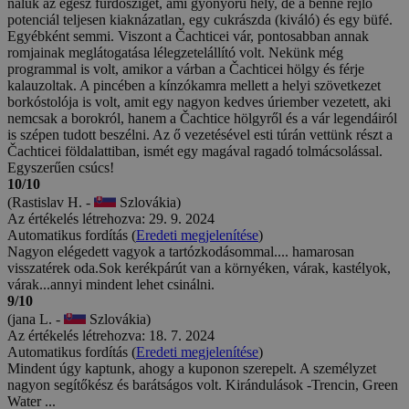
náluk az egész fürdősziget, ami gyönyörű hely, de a benne rejlő
potenciál teljesen kiaknázatlan, egy cukrászda (kiváló) és egy büfé.
Egyébként semmi. Viszont a Čachticei vár, pontosabban annak
romjainak meglátogatása lélegzetelállító volt. Nekünk még
programmal is volt, amikor a várban a Čachticei hölgy és férje
kalauzoltak. A pincében a kínzókamra mellett a helyi szövetkezet
borkóstolója is volt, amit egy nagyon kedves úriember vezetett, aki
nemcsak a borokról, hanem a Čachtice hölgyről és a vár legendáiról
is szépen tudott beszélni. Az ő vezetésével esti túrán vettünk részt a
Čachticei földalattiban, ismét egy magával ragadó tolmácsolással.
Egyszerűen csúcs!
10/10
(Rastislav H. -
Szlovákia)
Az értékelés létrehozva: 29. 9. 2024
Automatikus fordítás (
Eredeti megjelenítése
)
Nagyon elégedett vagyok a tartózkodásommal.... hamarosan
visszatérek oda.Sok kerékpárút van a környéken, várak, kastélyok,
várak...annyi mindent lehet csinálni.
9/10
(jana L. -
Szlovákia)
Az értékelés létrehozva: 18. 7. 2024
Automatikus fordítás (
Eredeti megjelenítése
)
Mindent úgy kaptunk, ahogy a kuponon szerepelt. A személyzet
nagyon segítőkész és barátságos volt. Kirándulások -Trencin, Green
Water ...