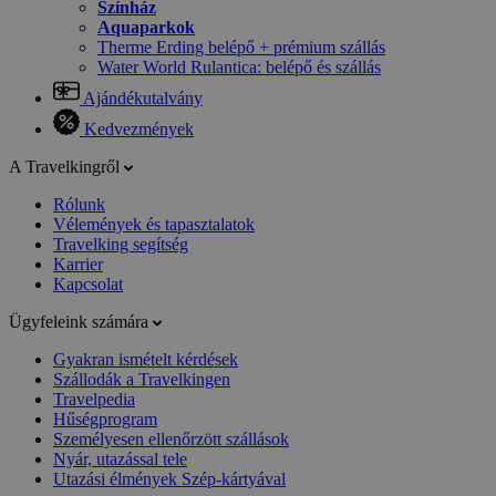
Színház
Aquaparkok
Therme Erding belépő + prémium szállás
Water World Rulantica: belépő és szállás
Ajándékutalvány
Kedvezmények
A Travelkingről
Rólunk
Vélemények és tapasztalatok
Travelking segítség
Karrier
Kapcsolat
Ügyfeleink számára
Gyakran ismételt kérdések
Szállodák a Travelkingen
Travelpedia
Hűségprogram
Személyesen ellenőrzött szállások
Nyár, utazással tele
Utazási élmények Szép-kártyával