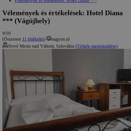
Vélemények és értékelések: Hotel Diana ***
Vélemények és értékelések: Hotel Diana
*** (Vágújhely)
9/10
(Összesen
11 értékelés
)
nagyon jó
Nové Mesto nad Váhom, Szlovákia (
Térkép megjelenítése
)