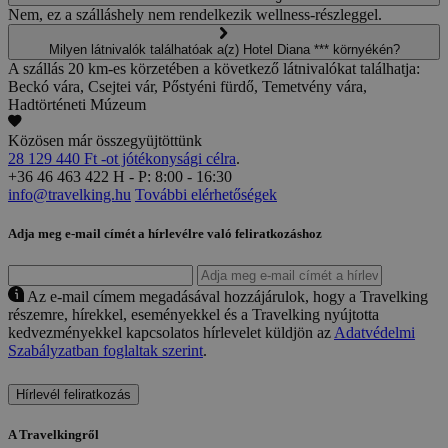
Nem, ez a szálláshely nem rendelkezik wellness-részleggel.
Milyen látnivalók találhatóak a(z) Hotel Diana *** környékén?
A szállás 20 km-es körzetében a következő látnivalókat találhatja:
Beckó vára, Csejtei vár, Pőstyéni fürdő, Temetvény vára,
Hadtörténeti Múzeum
Közösen már összegyüjtöttünk
28 129 440 Ft -ot jótékonysági célra
.
+36 46 463 422
H - P: 8:00 - 16:30
info@travelking.hu
További elérhetőségek
Adja meg e-mail címét a hírlevélre való feliratkozáshoz
Az e-mail címem megadásával hozzájárulok, hogy a Travelking
részemre, hírekkel, eseményekkel és a Travelking nyújtotta
kedvezményekkel kapcsolatos hírlevelet küldjön az
Adatvédelmi
Szabályzatban foglaltak szerint
.
Hírlevél feliratkozás
A Travelkingről