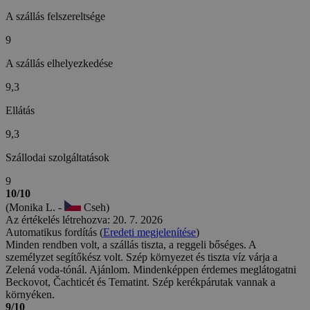
A szállás felszereltsége
9
A szállás elhelyezkedése
9,3
Ellátás
9,3
Szállodai szolgáltatások
9
10/10
(Monika L. -
Cseh)
Az értékelés létrehozva: 20. 7. 2026
Automatikus fordítás (
Eredeti megjelenítése
)
Minden rendben volt, a szállás tiszta, a reggeli bőséges. A
személyzet segítőkész volt. Szép környezet és tiszta víz várja a
Zelená voda-tónál. Ajánlom. Mindenképpen érdemes meglátogatni
Beckovot, Čachticét és Tematint. Szép kerékpárutak vannak a
környéken.
9/10