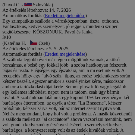
(Pavol C. -
Szlovákia)
Az értékelés létrehozva: 14. 7. 2026
Automatikus fordítás (
Eredeti megjelenítése
)
Egy szimpatikus szálloda a városközpontban, tiszta, otthonos.
Fantasztikus, kedves személyzet, jó reggeli, mindenki szuper
segítőkészsége. KÖSZÖNJÜK, Pavol és Janka
3/10
(Kateřina H. -
Cseh)
Az értékelés létrehozva: 5. 5. 2025
Automatikus fordítás (
Eredeti megjelenítése
)
A szálloda legjobb évei már régen mögöttünk vannak, a külső
borzalmas, a belső egy fokkal jobb, a szoba hatékonyan felszerelt,
tágas és tiszta. Elégséges egy éjszakára, ami a mi esetünk volt. A
recepciós hölgy egy "alvó szűz" típus, az egész bejelentkezés során
kétszer beszélt, egyszer amikor a személyinket kérte, másodszor
amikor a tartózkodási díjat kérte. Semmi plusz infó vagy legalább
egy kellemes időtöltést, napot, nem is tudom, csak úgy bármit
kívánt. A szobánkban találtunk egy kupont 10% kedvezményre két
barátságos étteremben, az egyik a téren "La Brasserie", kétszer
próbáltuk, kétszer zárva volt, bár az internet szerint nyitva volt.
Nehéz megmondani, hogy hol volt a probléma. A másik közvetlenül
a szálloda mellett az "al cacciatore" ahova vacsorázni mentünk, nem
volt gond a kedvezmény érvényesítésével, a személyzet kedves,
barátságos, a környezet szép volt és az ételek kiválóak voltak. A