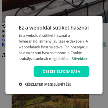
Ez a weboldal sütiket használ
9/10
Ez a weboldal sütiket használ a
(Összesen
11 értékelés
)
Összes vélemény megtekintése
felhasználói élmény javítása érdekében. A
Hotel Diana *** - mapa
weboldalunk használatával Ön hozzájárul
az összes süti használatához, a Cookie
Aktuális ajánlatunk Hotel Diana ***
szabályzatunknak megfelelően.
Bővebben
ÖSSZES ELFOGADÁSA
RÉSZLETEK MEGJELENÍTÉSE