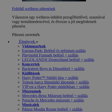
Feltöltő wellness pihenések
Válasszon egy wellness-üdülést pezsgőfürdővel, szaunával
vagy termálmedencével, és élvezze a jól megérdemelt
pihenést.
Pihenni szeretnék
Élmények
Vidámparkok
Europa-Park: Belépő és prémium szállás
Playmobil Funpark belépő + szállás
LEGOLAND® Deutschland belépő + szállás
Koncertek
Backstreet Boys in Düsseldorf + szállás
Kiállítások
Harry Potter™ Stúdió túra + szállás
Trónok harca filmstúdió látogatás + szállás
VIP est a Harry Potter stúdiókban + szállás
Múzeumok
Mercedes-Benz Múzeum belépő + szállás
Porsche és Mercedes múzeum + szállás
Musicalek
Párizsi Moulin Rouge belépő + szállás