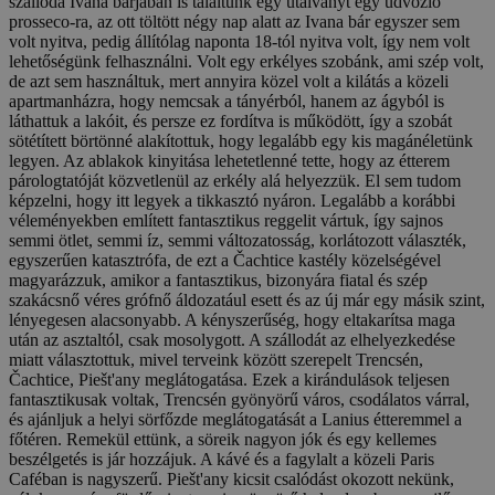
szálloda Ivana bárjában is találtunk egy utalványt egy üdvözlő
prosseco-ra, az ott töltött négy nap alatt az Ivana bár egyszer sem
volt nyitva, pedig állítólag naponta 18-tól nyitva volt, így nem volt
lehetőségünk felhasználni. Volt egy erkélyes szobánk, ami szép volt,
de azt sem használtuk, mert annyira közel volt a kilátás a közeli
apartmanházra, hogy nemcsak a tányérból, hanem az ágyból is
láthattuk a lakóit, és persze ez fordítva is működött, így a szobát
sötétített börtönné alakítottuk, hogy legalább egy kis magánéletünk
legyen. Az ablakok kinyitása lehetetlenné tette, hogy az étterem
párologtatóját közvetlenül az erkély alá helyezzük. El sem tudom
képzelni, hogy itt legyek a tikkasztó nyáron. Legalább a korábbi
véleményekben említett fantasztikus reggelit vártuk, így sajnos
semmi ötlet, semmi íz, semmi változatosság, korlátozott választék,
egyszerűen katasztrófa, de ezt a Čachtice kastély közelségével
magyarázzuk, amikor a fantasztikus, bizonyára fiatal és szép
szakácsnő véres grófnő áldozatául esett és az új már egy másik szint,
lényegesen alacsonyabb. A kényszerűség, hogy eltakarítsa maga
után az asztaltól, csak mosolygott. A szállodát az elhelyezkedése
miatt választottuk, mivel terveink között szerepelt Trencsén,
Čachtice, Piešt'any meglátogatása. Ezek a kirándulások teljesen
fantasztikusak voltak, Trencsén gyönyörű város, csodálatos várral,
és ajánljuk a helyi sörfőzde meglátogatását a Lanius étteremmel a
főtéren. Remekül ettünk, a söreik nagyon jók és egy kellemes
beszélgetés is jár hozzájuk. A kávé és a fagylalt a közeli Paris
Caféban is nagyszerű. Piešt'any kicsit csalódást okozott nekünk,