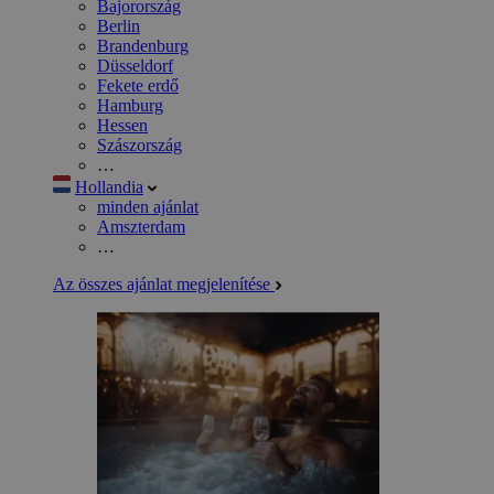
Bajorország
Berlin
Brandenburg
Düsseldorf
Fekete erdő
Hamburg
Hessen
Szászország
…
Hollandia
minden ajánlat
Amszterdam
…
Az összes ajánlat megjelenítése