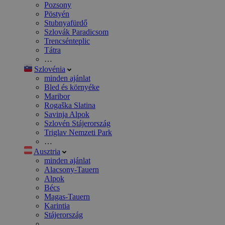
Pozsony
Pöstyén
Stubnyafürdő
Szlovák Paradicsom
Trencsénteplic
Tátra
…
Szlovénia
minden ajánlat
Bled és környéke
Maribor
Rogaška Slatina
Savinja Alpok
Szlovén Stájerország
Triglav Nemzeti Park
…
Ausztria
minden ajánlat
Alacsony-Tauern
Alpok
Bécs
Magas-Tauern
Karintia
Stájerország
…