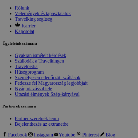
Rólunk
Vélemények és tapasztalatok
Travelking segítség
Karrier
Kapcsolat
Ügyfeleink számára
Gyakran ismételt kérdések
Szállodák a Travelkingen
Travelpedia
Hűségprogram
Személyesen ellenőrzött szállások
Fedezze fel Magyarország legjobbjait
Nyár, utazással tele
Utazási élmények Szép-kártyával
Partnerek számára
Partner szeretnék lenni
Bejelentkezés az extranetbe
Facebook
Instagram
Youtube
Pinterest
Blog