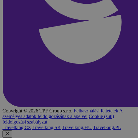
Copyright © 2026 TPF Group s.r.o.
Felhasználási feltételek
A
személyes adatok feldolgozásának alapelvei
Cookie (süti)
feldolgozási szabályzat
Travelking.CZ
Travelking.SK
Travelking.HU
Travelking.PL