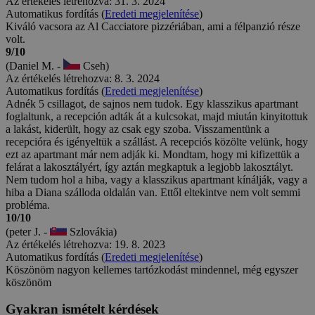
Az értékelés létrehozva: 31. 3. 2024
Automatikus fordítás (
Eredeti megjelenítése
)
Kiváló vacsora az Al Cacciatore pizzériában, ami a félpanzió része
volt.
9/10
(Daniel M. -
Cseh)
Az értékelés létrehozva: 8. 3. 2024
Automatikus fordítás (
Eredeti megjelenítése
)
Adnék 5 csillagot, de sajnos nem tudok. Egy klasszikus apartmant
foglaltunk, a recepción adták át a kulcsokat, majd miután kinyitottuk
a lakást, kiderült, hogy az csak egy szoba. Visszamentünk a
recepcióra és igényeltük a szállást. A recepciós közölte velünk, hogy
ezt az apartmant már nem adják ki. Mondtam, hogy mi kifizettük a
felárat a lakosztályért, így aztán megkaptuk a legjobb lakosztályt.
Nem tudom hol a hiba, vagy a klasszikus apartmant kínálják, vagy a
hiba a Diana szálloda oldalán van. Ettől eltekintve nem volt semmi
probléma.
10/10
(peter J. -
Szlovákia)
Az értékelés létrehozva: 19. 8. 2023
Automatikus fordítás (
Eredeti megjelenítése
)
Köszönöm nagyon kellemes tartózkodást mindennel, még egyszer
köszönöm
Gyakran ismételt kérdések