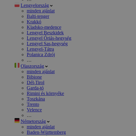
Lengyelország
minden ajánlat
Balti-tenger
Krakkó
Kladsko-medence
Lengyel Beszkidek
Lengyel Óriás-hegység
Lengyel Sas-hegység
Lengyel-Tátra
Polanica Zdrój
…
Olaszország
minden ajánlat
Bibione
Dél-Tirol
Garda-tó
Rimini és környéke
Toszkána
Trento
Velence
…
Németország
minden ajánlat
Baden-Württemberg