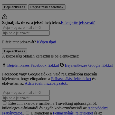
Bejelentkezés
Regisztrálni szeretnék
Sajnáljuk, de ez a jelszó helytelen.
Elfelejtette jelszavát?
Elfelejtette jelszavát?
Kérjen újat!
Bejelentkezés
A közösségi oldalán keresztül is bejelentkezhet:
Bejelentkezés Facebook fiókkal
Bejelentkezés Google fiókkal
Facebook vagy Google fiókkal való regisztrációm kapcsán
kijelentem, hogy elfogadom a
Felhasználási feltételeket
és
elolvastam az
Adatvédelmi szabályzatot.
.
Értesülni akarok e-mailben a Travelking újdonságairól,
különleges ajánlatairól és egyéb kedvezményeiről az
Adatvédelmi
szabályzatot.
.
Elfogadom a
Felhasználási feltételeket
és az