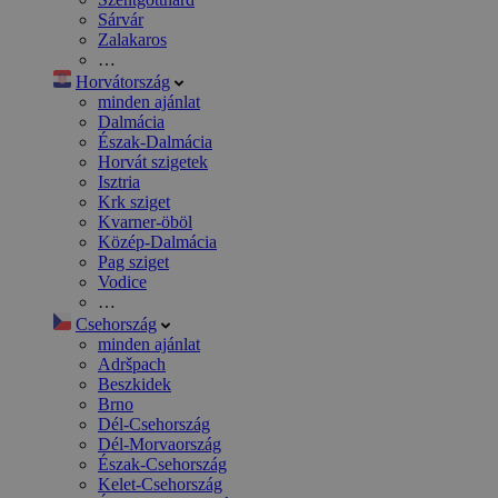
Sárvár
Zalakaros
…
Horvátország
minden ajánlat
Dalmácia
Észak-Dalmácia
Horvát szigetek
Isztria
Krk sziget
Kvarner-öböl
Közép-Dalmácia
Pag sziget
Vodice
…
Csehország
minden ajánlat
Adršpach
Beszkidek
Brno
Dél-Csehország
Dél-Morvaország
Észak-Csehország
Kelet-Csehország