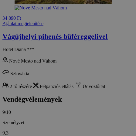
34 890 Ft
Ajánlat megjelenítése
Vágújhelyi pihenés büféreggelivel
Hotel Diana ***
Nové Mesto nad Váhom
Szlovákia
2 fő részére
Félpanziós ellátás
Üdvözlőital
Vendégvélemények
9/10
Személyzet
9,3