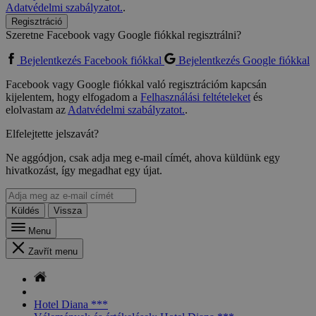
Adatvédelmi szabályzatot.
.
Regisztráció
Szeretne Facebook vagy Google fiókkal regisztrálni?
Bejelentkezés Facebook fiókkal
Bejelentkezés Google fiókkal
Facebook vagy Google fiókkal való regisztrációm kapcsán
kijelentem, hogy elfogadom a
Felhasználási feltételeket
és
elolvastam az
Adatvédelmi szabályzatot.
.
Elfelejtette jelszavát?
Ne aggódjon, csak adja meg e-mail címét, ahova küldünk egy
hivatkozást, így megadhat egy újat.
Küldés
Vissza
Menu
Zavřít menu
Hotel Diana ***