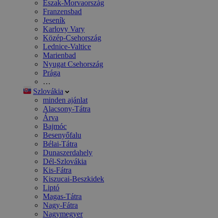
Észak-Morvaország
Franzensbad
Jeseník
Karlovy Vary
Közép-Csehország
Lednice-Valtice
Marienbad
Nyugat Csehország
Prága
…
Szlovákia
minden ajánlat
Alacsony-Tátra
Árva
Bajmóc
Besenyőfalu
Bélai-Tátra
Dunaszerdahely
Dél-Szlovákia
Kis-Fátra
Kiszucai-Beszkidek
Liptó
Magas-Tátra
Nagy-Fátra
Nagymegyer