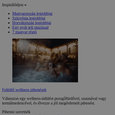
Inspirálódjon
Magyarország legjobbjai
Szlovénia legjobbjai
Horvátország legjobbjai
Egy nyár teli utazással
7 magyar régió
Feltöltő wellness pihenések
Válasszon egy wellness-üdülést pezsgőfürdővel, szaunával vagy
termálmedencével, és élvezze a jól megérdemelt pihenést.
Pihenni szeretnék