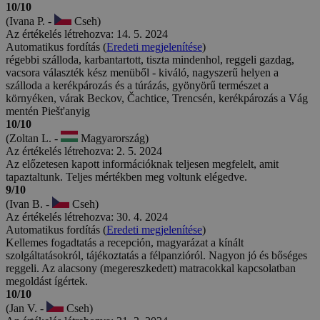
10/10
(Ivana P. -
Cseh)
Az értékelés létrehozva: 14. 5. 2024
Automatikus fordítás (
Eredeti megjelenítése
)
régebbi szálloda, karbantartott, tiszta mindenhol, reggeli gazdag,
vacsora választék kész menüből - kiváló, nagyszerű helyen a
szálloda a kerékpározás és a túrázás, gyönyörű természet a
környéken, várak Beckov, Čachtice, Trencsén, kerékpározás a Vág
mentén Piešt'anyig
10/10
(Zoltan L. -
Magyarország)
Az értékelés létrehozva: 2. 5. 2024
Az előzetesen kapott információknak teljesen megfelelt, amit
tapaztaltunk. Teljes mértékben meg voltunk elégedve.
9/10
(Ivan B. -
Cseh)
Az értékelés létrehozva: 30. 4. 2024
Automatikus fordítás (
Eredeti megjelenítése
)
Kellemes fogadtatás a recepción, magyarázat a kínált
szolgáltatásokról, tájékoztatás a félpanzióról. Nagyon jó és bőséges
reggeli. Az alacsony (megereszkedett) matracokkal kapcsolatban
megoldást ígértek.
10/10
(Jan V. -
Cseh)