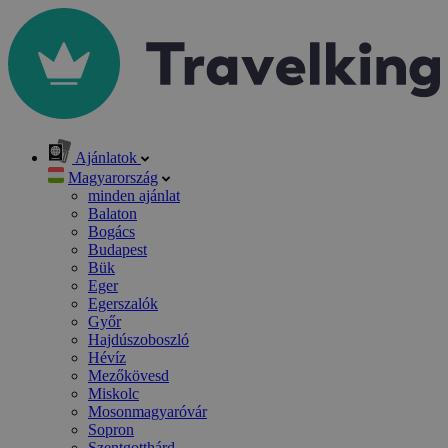
Ajánlatok
Magyarország
minden ajánlat
Balaton
Bogács
Budapest
Bük
Eger
Egerszalók
Győr
Hajdúszoboszló
Hévíz
Mezőkövesd
Miskolc
Mosonmagyaróvár
Sopron
Szentgotthárd