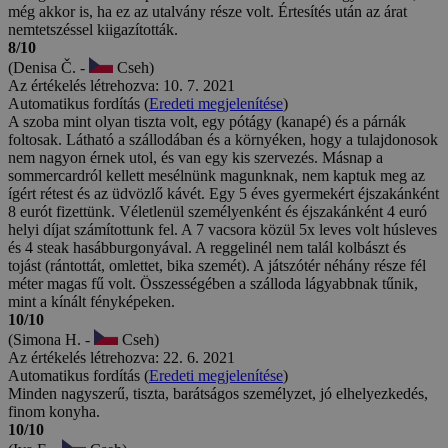
még akkor is, ha ez az utalvány része volt. Értesítés után az árat
nemtetszéssel kiigazították.
8/10
(Denisa Č. -
Cseh)
Az értékelés létrehozva: 10. 7. 2021
Automatikus fordítás (
Eredeti megjelenítése
)
A szoba mint olyan tiszta volt, egy pótágy (kanapé) és a párnák
foltosak. Látható a szállodában és a környéken, hogy a tulajdonosok
nem nagyon érnek utol, és van egy kis szervezés. Másnap a
sommercardról kellett mesélnünk magunknak, nem kaptuk meg az
ígért rétest és az üdvözlő kávét. Egy 5 éves gyermekért éjszakánként
8 eurót fizettünk. Véletlenül személyenként és éjszakánként 4 euró
helyi díjat számítottunk fel. A 7 vacsora közül 5x leves volt húsleves
és 4 steak hasábburgonyával. A reggelinél nem talál kolbászt és
tojást (rántottát, omlettet, bika szemét). A játszótér néhány része fél
méter magas fű volt. Összességében a szálloda lágyabbnak tűnik,
mint a kínált fényképeken.
10/10
(Simona H. -
Cseh)
Az értékelés létrehozva: 22. 6. 2021
Automatikus fordítás (
Eredeti megjelenítése
)
Minden nagyszerű, tiszta, barátságos személyzet, jó elhelyezkedés,
finom konyha.
10/10