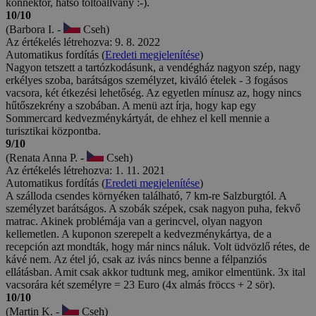
konnektor, hátsó töltőállvány :-).
10/10
(Barbora I. -
Cseh)
Az értékelés létrehozva: 9. 8. 2022
Automatikus fordítás (
Eredeti megjelenítése
)
Nagyon tetszett a tartózkodásunk, a vendégház nagyon szép, nagy
erkélyes szoba, barátságos személyzet, kiváló ételek - 3 fogásos
vacsora, két étkezési lehetőség. Az egyetlen mínusz az, hogy nincs
hűtőszekrény a szobában. A menü azt írja, hogy kap egy
Sommercard kedvezménykártyát, de ehhez el kell mennie a
turisztikai központba.
9/10
(Renata Anna P. -
Cseh)
Az értékelés létrehozva: 1. 11. 2021
Automatikus fordítás (
Eredeti megjelenítése
)
A szálloda csendes környéken található, 7 km-re Salzburgtól. A
személyzet barátságos. A szobák szépek, csak nagyon puha, fekvő
matrac. Akinek problémája van a gerincvel, olyan nagyon
kellemetlen. A kuponon szerepelt a kedvezménykártya, de a
recepción azt mondták, hogy már nincs náluk. Volt üdvözlő rétes, de
kávé nem. Az étel jó, csak az ivás nincs benne a félpanziós
ellátásban. Amit csak akkor tudtunk meg, amikor elmentünk. 3x ital
vacsorára két személyre = 23 Euro (4x almás fröccs + 2 sör).
10/10
(Martin K. -
Cseh)