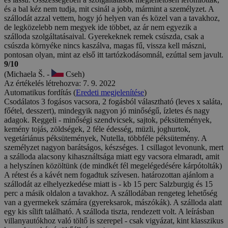
és a bal kéz nem tudja, mit csinál a jobb, mármint a személyzet. A
szállodát azzal vettem, hogy jó helyen van és közel van a tavakhoz,
de legközelebb nem megyek ide többet, az ár nem egyezik a
szálloda szolgáltatásaival. Gyerekeknek remek csúszda, csak a
csúszda környéke nincs kaszálva, magas fű, vissza kell mászni,
pontosan olyan, mint az első itt tartózkodásomnál, ezúttal sem javult.
9/10
(Michaela Š. -
Cseh)
Az értékelés létrehozva: 7. 9. 2022
Automatikus fordítás (
Eredeti megjelenítése
)
Csodálatos 3 fogásos vacsora, 2 fogásból választható (leves x saláta,
főétel, desszert), mindegyik nagyon jó minőségű, ízletes és nagy
adagok. Reggeli - minőségi szendvicsek, sajtok, péksütemények,
kemény tojás, zöldségek, 2 féle édesség, müzli, joghurtok,
vegetáriánus péksütemények, Nutella, többféle péksütemény. A
személyzet nagyon barátságos, készséges. 1 csillagot levonunk, mert
a szálloda alacsony kihasználtsága miatt egy vacsora elmaradt, amit
a helyszínen közöltünk (de mindkét fél megelégedésére kárpótolták)
A rétest és a kávét nem fogadtuk szívesen. határozottan ajánlom a
szállodát az elhelyezkedése miatt is - kb 15 perc Salzburgig és 15
perc a másik oldalon a tavakhoz. A szállodában rengeteg lehetőség
van a gyermekek számára (gyereksarok, mászókák). A szálloda alatt
egy kis sílift található. A szálloda tiszta, rendezett volt. A leírásban
villanyautókhoz való töltő is szerepel - csak vigyázat, kint klasszikus