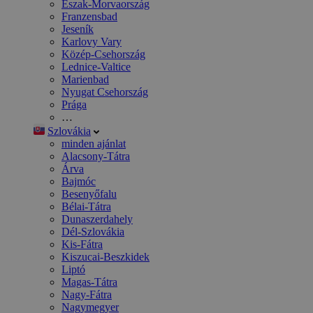
Észak-Morvaország
Franzensbad
Jeseník
Karlovy Vary
Közép-Csehország
Lednice-Valtice
Marienbad
Nyugat Csehország
Prága
…
Szlovákia
minden ajánlat
Alacsony-Tátra
Árva
Bajmóc
Besenyőfalu
Bélai-Tátra
Dunaszerdahely
Dél-Szlovákia
Kis-Fátra
Kiszucai-Beszkidek
Liptó
Magas-Tátra
Nagy-Fátra
Nagymegyer