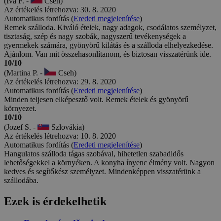
(Iva F. -
Cseh)
Az értékelés létrehozva: 30. 8. 2020
Automatikus fordítás (
Eredeti megjelenítése
)
Remek szálloda. Kiváló ételek, nagy adagok, csodálatos személyzet,
tisztaság, szép és nagy szobák, nagyszerű tevékenységek a
gyermekek számára, gyönyörű kilátás és a szálloda elhelyezkedése.
Ajánlom. Van mit összehasonlítanom, és biztosan visszatérünk ide.
10/10
(Martina P. -
Cseh)
Az értékelés létrehozva: 29. 8. 2020
Automatikus fordítás (
Eredeti megjelenítése
)
Minden teljesen elképesztő volt. Remek ételek és gyönyörű
környezet.
10/10
(Jozef S. -
Szlovákia)
Az értékelés létrehozva: 10. 8. 2020
Automatikus fordítás (
Eredeti megjelenítése
)
Hangulatos szálloda tágas szobával, hihetetlen szabadidős
lehetőségekkel a környéken. A konyha ínyenc élmény volt. Nagyon
kedves és segítőkész személyzet. Mindenképpen visszatérünk a
szállodába.
Ezek is érdekelhetik