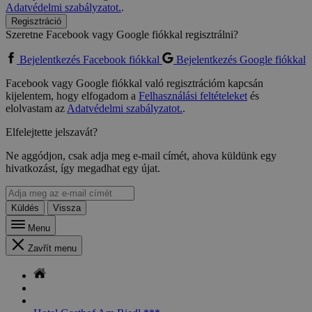
Adatvédelmi szabályzatot.
.
Regisztráció
Szeretne Facebook vagy Google fiókkal regisztrálni?
Bejelentkezés Facebook fiókkal
Bejelentkezés Google fiókkal
Facebook vagy Google fiókkal való regisztrációm kapcsán
kijelentem, hogy elfogadom a
Felhasználási feltételeket
és
elolvastam az
Adatvédelmi szabályzatot.
.
Elfelejtette jelszavát?
Ne aggódjon, csak adja meg e-mail címét, ahova küldünk egy
hivatkozást, így megadhat egy újat.
Küldés
Vissza
Menu
Zavřít menu