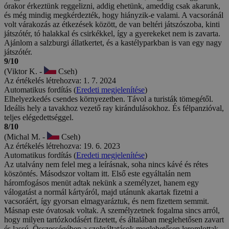
órakor érkeztünk reggelizni, addig ehetünk, ameddig csak akarunk,
és még mindig megkérdezték, hogy hiányzik-e valami. A vacsoránál
volt várakozás az étkezések között, de van beltéri játszószoba, kinti
játszótér, tó halakkal és csirkékkel, így a gyerekeket nem is zavarta.
Ajánlom a salzburgi állatkertet, és a kastélyparkban is van egy nagy
játszótér.
9/10
(Viktor K. -
Cseh)
Az értékelés létrehozva: 1. 7. 2024
Automatikus fordítás (
Eredeti megjelenítése
)
Elhelyezkedés csendes környezetben. Távol a turisták tömegétől.
Ideális hely a tavakhoz vezető ray kirándulásokhoz. És félpanzióval,
teljes elégedettséggel.
8/10
(Michal M. -
Cseh)
Az értékelés létrehozva: 19. 6. 2023
Automatikus fordítás (
Eredeti megjelenítése
)
Az utalvány nem felel meg a leírásnak, soha nincs kávé és rétes
köszöntés. Másodszor voltam itt. Első este egyáltalán nem
háromfogásos menüt adtak nekünk a személyzet, hanem egy
válogatást a normál kártyáról, majd utánunk akartak fizetni a
vacsoráért, így gyorsan elmagyaráztuk, és nem fizettem semmit.
Másnap este óvatosak voltak. A személyzetnek fogalma sincs arról,
hogy milyen tartózkodásért fizetett, és általában meglehetősen zavart
és lassú. Összességében a szolgáltatások meglehetősen leromlottak,