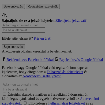
Bejelentkezés
Regisztrálni szeretnék
Sajnáljuk, de ez a jelszó helytelen.
Elfelejtette jelszavát?
Elfelejtette jelszavát?
Kérjen újat!
Bejelentkezés
A közösségi oldalán keresztül is bejelentkezhet:
Bejelentkezés Facebook fiókkal
Bejelentkezés Google fiókkal
Facebook vagy Google fiókkal való regisztrációm kapcsán
kijelentem, hogy elfogadom a
Felhasználási feltételeket
és
elolvastam az
Adatvédelmi szabályzatot.
.
Értesülni akarok e-mailben a Travelking újdonságairól,
különleges ajánlatairól és egyéb kedvezményeiről az
Adatvédelmi
szabályzatot.
.
Elfogadom a
Felhasználási feltételeket
és az