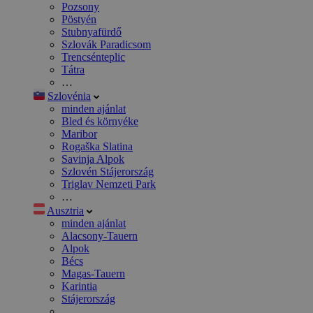
Pozsony
Pöstyén
Stubnyafürdő
Szlovák Paradicsom
Trencsénteplic
Tátra
…
Szlovénia
minden ajánlat
Bled és környéke
Maribor
Rogaška Slatina
Savinja Alpok
Szlovén Stájerország
Triglav Nemzeti Park
…
Ausztria
minden ajánlat
Alacsony-Tauern
Alpok
Bécs
Magas-Tauern
Karintia
Stájerország
…