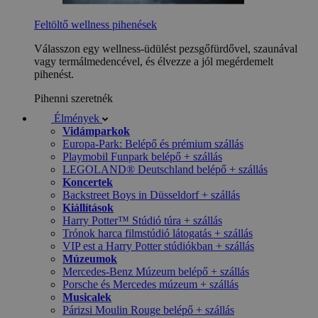
Feltöltő wellness pihenések
Válasszon egy wellness-üdülést pezsgőfürdővel, szaunával
vagy termálmedencével, és élvezze a jól megérdemelt
pihenést.
Pihenni szeretnék
Élmények
Vidámparkok
Europa-Park: Belépő és prémium szállás
Playmobil Funpark belépő + szállás
LEGOLAND® Deutschland belépő + szállás
Koncertek
Backstreet Boys in Düsseldorf + szállás
Kiállítások
Harry Potter™ Stúdió túra + szállás
Trónok harca filmstúdió látogatás + szállás
VIP est a Harry Potter stúdiókban + szállás
Múzeumok
Mercedes-Benz Múzeum belépő + szállás
Porsche és Mercedes múzeum + szállás
Musicalek
Párizsi Moulin Rouge belépő + szállás