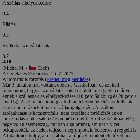
A szállás elhelyezkedése
9,4
Ellátás
9,3
Szállodai szolgáltatások
8,7
4/10
(Michal M. -
Cseh)
Az értékelés létrehozva: 15. 7. 2025
Automatikus fordítás (
Eredeti megjelenítése
)
Már 3. alkalommal voltunk ebben a Gasthofban, de azt kell
mondanom, hogy a szolgáltatás sokat romlott, az egyetlen előnye
ennek a szállásnak az elhelyezkedése (10 perc Salzburg és 20 perc a
tavakig). A konyhát a to.to gasthofban teljesen átvették az indiaiak
és már nem főznek itt osztrák állampolgárként. A szálloda
szolgáltatása is katasztrofális, nem cserélnek törölközőt az ott
tartózkodás alatt, csak az ágyneműt cserélik. A mi szobánkban elég
nagy volt a szemétszag, minden alkalommal, amikor a vizet
bekapcsolták, az ételek teljesen megromlottak, beleértve a reggelit is.
A tulajdonos hölgy, aki korábban a férjével mindent elintézett, már