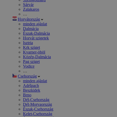
Sárvár
Zalakaros
…
Horvátország
minden ajánlat
Dalmácia
Észak-Dalmácia
Horvát szigetek
Isztria
Krk sziget
Kvarner-öböl
Közép-Dalmácia
Pag sziget
Vodice
…
Csehország
minden ajánlat
Adršpach
Beszkidek
Brno
Dél-Csehország
Dél-Morvaország
Észak-Csehország
Kelet-Csehország