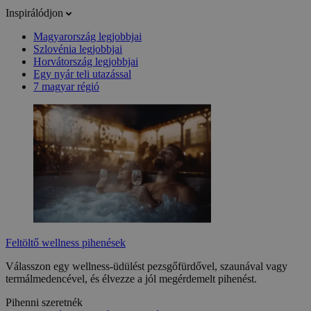
Inspirálódjon
Magyarország legjobbjai
Szlovénia legjobbjai
Horvátország legjobbjai
Egy nyár teli utazással
7 magyar régió
Feltöltő wellness pihenések
Válasszon egy wellness-üdülést pezsgőfürdővel, szaunával vagy
termálmedencével, és élvezze a jól megérdemelt pihenést.
Pihenni szeretnék