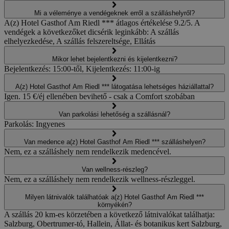
Mi a véleménye a vendégeknek erről a szálláshelyről?
A(z) Hotel Gasthof Am Riedl *** átlagos értékelése 9.2/5. A
vendégek a következőket dicsérik leginkább: A szállás
elhelyezkedése, A szállás felszereltsége, Ellátás
Mikor lehet bejelentkezni és kijelentkezni?
Bejelentkezés: 15:00-től, Kijelentkezés: 11:00-ig
A(z) Hotel Gasthof Am Riedl *** látogatása lehetséges háziállattal?
Igen. 15 €/éj ellenében bevihető - csak a Comfort szobában
Van parkolási lehetőség a szállásnál?
Parkolás: Ingyenes
Van medence a(z) Hotel Gasthof Am Riedl *** szálláshelyen?
Nem, ez a szálláshely nem rendelkezik medencével.
Van wellness-részleg?
Nem, ez a szálláshely nem rendelkezik wellness-részleggel.
Milyen látnivalók találhatóak a(z) Hotel Gasthof Am Riedl ***
környékén?
A szállás 20 km-es körzetében a következő látnivalókat találhatja:
Salzburg, Obertrumer-tó, Hallein, Állat- és botanikus kert Salzburg,