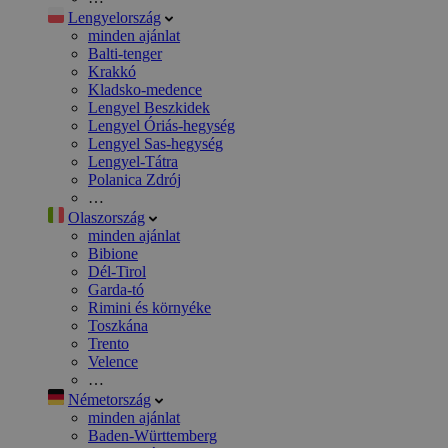
Lengyelország
minden ajánlat
Balti-tenger
Krakkó
Kladsko-medence
Lengyel Beszkidek
Lengyel Óriás-hegység
Lengyel Sas-hegység
Lengyel-Tátra
Polanica Zdrój
…
Olaszország
minden ajánlat
Bibione
Dél-Tirol
Garda-tó
Rimini és környéke
Toszkána
Trento
Velence
…
Németország
minden ajánlat
Baden-Württemberg