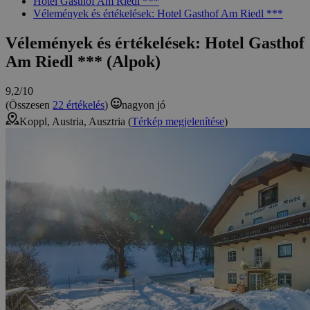
Hotel Gasthof Am Riedl ***
Vélemények és értékelések: Hotel Gasthof Am Riedl ***
Vélemények és értékelések: Hotel Gasthof
Am Riedl *** (Alpok)
9,2/10
(Összesen
22 értékelés
)
nagyon jó
Koppl, Austria, Ausztria (
Térkép megjelenítése
)