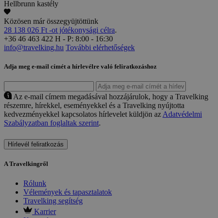
Hellbrunn kastély
Közösen már összegyüjtöttünk
28 138 026 Ft -ot jótékonysági célra
.
+36 46 463 422
H - P: 8:00 - 16:30
info@travelking.hu
További elérhetőségek
Adja meg e-mail címét a hírlevélre való feliratkozáshoz
Az e-mail címem megadásával hozzájárulok, hogy a Travelking
részemre, hírekkel, eseményekkel és a Travelking nyújtotta
kedvezményekkel kapcsolatos hírlevelet küldjön az
Adatvédelmi
Szabályzatban foglaltak szerint
.
Hírlevél feliratkozás
A Travelkingről
Rólunk
Vélemények és tapasztalatok
Travelking segítség
Karrier