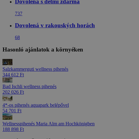
Dovolená s dětmi zdarma
737
Dovolená v rakouských horách
68
Hasonló ajánlatok a környéken
Salzkammerguti wellness pihenés
344 612 Ft
Bad Ischli wellness pihenés
202 026 Ft
4*-os pihenés aquapark belépővel
54 701 Ft
Wellnesspihenés Maria Alm am Hochkönigben
188 898 Ft