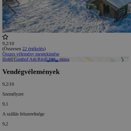
9,2/10
(Összesen
22 értékelés
)
Összes vélemény megtekintése
Hotel Gasthof Am Riedl *** - mapa
Vendégvélemények
9,2/10
Személyzet
9,1
A szállás felszereltsége
9,2