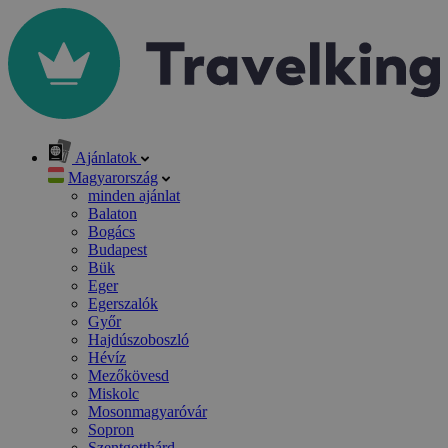
Ajánlatok
Magyarország
minden ajánlat
Balaton
Bogács
Budapest
Bük
Eger
Egerszalók
Győr
Hajdúszoboszló
Hévíz
Mezőkövesd
Miskolc
Mosonmagyaróvár
Sopron
Szentgotthárd