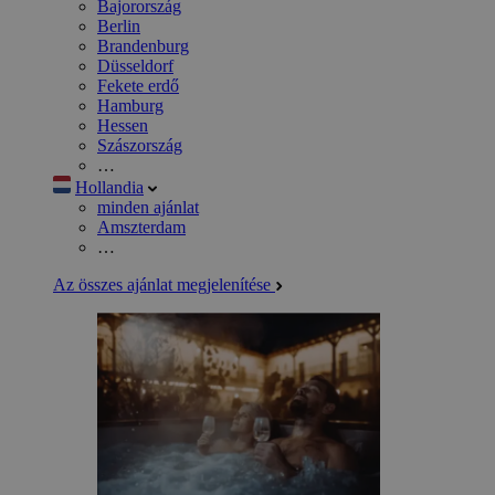
Bajorország
Berlin
Brandenburg
Düsseldorf
Fekete erdő
Hamburg
Hessen
Szászország
…
Hollandia
minden ajánlat
Amszterdam
…
Az összes ajánlat megjelenítése