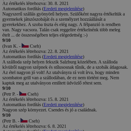
Az értékelés létrehozva: 30. 8. 2021
Automatikus fordítás (
Eredeti megjelenítése
)
Nagyszerű szállás gyönyörű helyen. Szülőként nagyra értékeltük a
gyermekek játszószobáját és a személyzet hozzáállását a
gyerekekhez. A szoba tiszta és elég nagy. A félpanzió is rendben
van. Nagy vacsora. Talán csak reggelire értékelnénk több meleg
ételt ... de összességében teljes elégedettség :-)
9/10
(Ivan K. -
Cseh)
Az értékelés létrehozva: 22. 8. 2021
Automatikus fordítás (
Eredeti megjelenítése
)
A szálloda szép helyen fekszik Salzburg közelében. A szálloda
kívülről nagyon szépnek és stílusosnak tűnik, de a szobák átlagosak.
Az étel nagyon jó volt! Az utalványra rá volt írva, hogy minden
szombaton grill van a szállodában, de ez nem történt meg. Nem
kaptuk meg az utalványon említett üdvözlő rétest sem.
9/10
(Petr P. -
Cseh)
Az értékelés létrehozva: 15. 8. 2021
Automatikus fordítás (
Eredeti megjelenítése
)
Nagyon szép környezet. Csendes és jó a családnak.
9/10
(Petr B. -
Cseh)
Az értékelés létrehozva: 6. 8. 2021