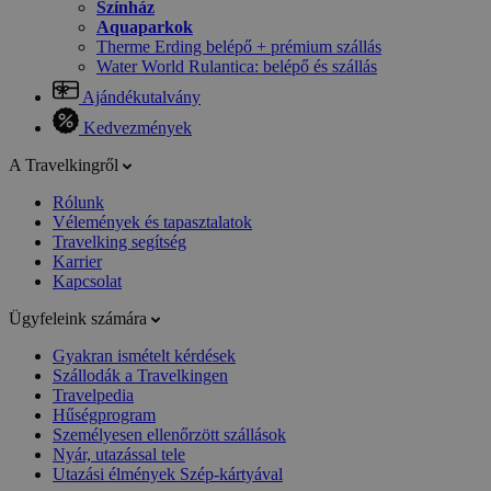
Színház
Aquaparkok
Therme Erding belépő + prémium szállás
Water World Rulantica: belépő és szállás
Ajándékutalvány
Kedvezmények
A Travelkingről
Rólunk
Vélemények és tapasztalatok
Travelking segítség
Karrier
Kapcsolat
Ügyfeleink számára
Gyakran ismételt kérdések
Szállodák a Travelkingen
Travelpedia
Hűségprogram
Személyesen ellenőrzött szállások
Nyár, utazással tele
Utazási élmények Szép-kártyával