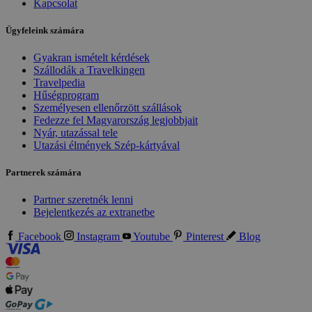
Kapcsolat
Ügyfeleink számára
Gyakran ismételt kérdések
Szállodák a Travelkingen
Travelpedia
Hűségprogram
Személyesen ellenőrzött szállások
Fedezze fel Magyarország legjobbjait
Nyár, utazással tele
Utazási élmények Szép-kártyával
Partnerek számára
Partner szeretnék lenni
Bejelentkezés az extranetbe
Facebook
Instagram
Youtube
Pinterest
Blog