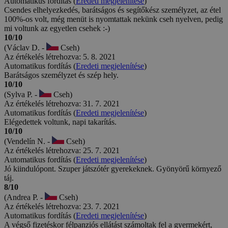
Automatikus fordítás (
Eredeti megjelenítése
)
Csendes elhelyezkedés, barátságos és segítőkész személyzet, az étel
100%-os volt, még menüt is nyomtattak nekünk cseh nyelven, pedig
mi voltunk az egyetlen csehek :-)
10/10
(Václav D. -
Cseh)
Az értékelés létrehozva: 5. 8. 2021
Automatikus fordítás (
Eredeti megjelenítése
)
Barátságos személyzet és szép hely.
10/10
(Sylva P. -
Cseh)
Az értékelés létrehozva: 31. 7. 2021
Automatikus fordítás (
Eredeti megjelenítése
)
Elégedettek voltunk, napi takarítás.
10/10
(Vendelín N. -
Cseh)
Az értékelés létrehozva: 25. 7. 2021
Automatikus fordítás (
Eredeti megjelenítése
)
Jó kiindulópont. Szuper játszótér gyerekeknek. Gyönyörű környező
táj.
8/10
(Andrea P. -
Cseh)
Az értékelés létrehozva: 23. 7. 2021
Automatikus fordítás (
Eredeti megjelenítése
)
A végső fizetéskor félpanziós ellátást számoltak fel a gyermekért,