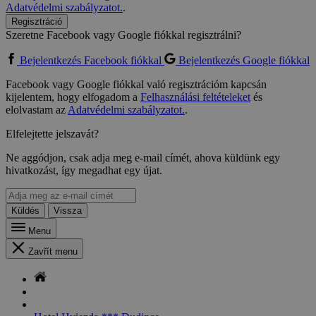
Adatvédelmi szabályzatot.
.
Regisztráció
Szeretne Facebook vagy Google fiókkal regisztrálni?
Bejelentkezés Facebook fiókkal
Bejelentkezés Google fiókkal
Facebook vagy Google fiókkal való regisztrációm kapcsán
kijelentem, hogy elfogadom a
Felhasználási feltételeket
és
elolvastam az
Adatvédelmi szabályzatot.
.
Elfelejtette jelszavát?
Ne aggódjon, csak adja meg e-mail címét, ahova küldünk egy
hivatkozást, így megadhat egy újat.
Küldés
Vissza
Menu
Zavřít menu