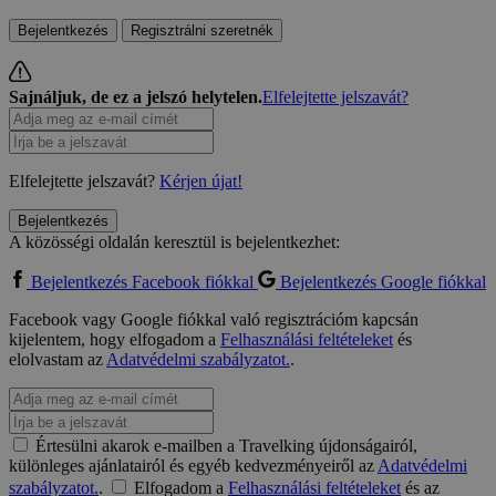
Bejelentkezés
Regisztrálni szeretnék
Sajnáljuk, de ez a jelszó helytelen.
Elfelejtette jelszavát?
Elfelejtette jelszavát?
Kérjen újat!
Bejelentkezés
A közösségi oldalán keresztül is bejelentkezhet:
Bejelentkezés Facebook fiókkal
Bejelentkezés Google fiókkal
Facebook vagy Google fiókkal való regisztrációm kapcsán
kijelentem, hogy elfogadom a
Felhasználási feltételeket
és
elolvastam az
Adatvédelmi szabályzatot.
.
Értesülni akarok e-mailben a Travelking újdonságairól,
különleges ajánlatairól és egyéb kedvezményeiről az
Adatvédelmi
szabályzatot.
.
Elfogadom a
Felhasználási feltételeket
és az