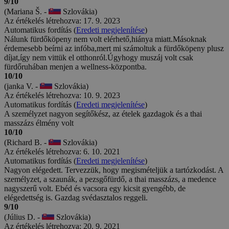
9/10
(Mariana Š. -
Szlovákia)
Az értékelés létrehozva: 17. 9. 2023
Automatikus fordítás (
Eredeti megjelenítése
)
Nálunk fürdőköpeny nem volt elérhető,hiánya miatt.Másoknak
érdemesebb beírni az infóba,mert mi számoltuk a fürdőköpeny plusz
díjat,így nem vittük el otthonról.Úgyhogy muszáj volt csak
fürdőruhában menjen a wellness-központba.
10/10
(janka V. -
Szlovákia)
Az értékelés létrehozva: 10. 9. 2023
Automatikus fordítás (
Eredeti megjelenítése
)
A személyzet nagyon segítőkész, az ételek gazdagok és a thai
masszázs élmény volt
10/10
(Richard B. -
Szlovákia)
Az értékelés létrehozva: 6. 10. 2021
Automatikus fordítás (
Eredeti megjelenítése
)
Nagyon elégedett. Tervezzük, hogy megismételjük a tartózkodást. A
személyzet, a szaunák, a pezsgőfürdő, a thai masszázs, a medence
nagyszerű volt. Ebéd és vacsora egy kicsit gyengébb, de
elégedettség is. Gazdag svédasztalos reggeli.
9/10
(Július D. -
Szlovákia)
Az értékelés létrehozva: 20. 9. 2021