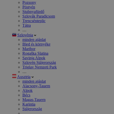
Pozsony
Pöstyén
Stubnyafürdő
Szlovák Paradicsom
Trencsénteplic
Tátra
…
Szlovénia
minden ajánlat
Bled és környéke
Maribor
Rogaška Slatina
Savinja Alpok
Szlovén Stájerország
Triglav Nemzeti Park
…
Ausztria
minden ajánlat
Alacsony-Tauern
Alpok
Bécs
Magas-Tauern
Karintia
Stájerország
…