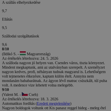
A szállás elhelyezkedése
9,7
Ellátás
9,5
Szállodai szolgáltatások
9,6
8/10
(Ildikó S. -
Magyarország)
Az értékelés létrehozva: 24. 5. 2026
A szálloda nagyon jó helyen van. Csendes város, tiszta környezet.
Mindent megkaptunk, ami az utalványban szerepelt. A személyzet
nagyon kedves, profi, néhányan tudnak magyarul is. Lehetőségem
volt tejmenetes étkezésre, kaptam külön ételt. Annyira nem
mondanám bababarátnak. Az ágyon lévő matrac csúszkált, túl puha
volt. A medence vize lehetett volna melegebb.
9/10
(Valent M. -
Cseh)
Az értékelés létrehozva: 18. 3. 2026
Automatikus fordítás (
Eredeti megjelenítése
)
Nagyon boldogok voltunk ott Kis panasz reggel hideg - meleg étel