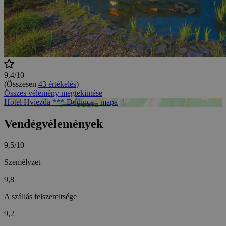
9,4/10
(Összesen
43 értékelés
)
Összes vélemény megtekintése
Hotel Hviezda *** Dudince - mapa
Vendégvélemények
9,5/10
Személyzet
9,8
A szállás felszereltsége
9,2