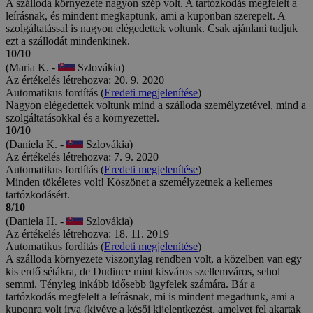
A szálloda környezete nagyon szép volt. A tartózkodás megfelelt a
leírásnak, és mindent megkaptunk, ami a kuponban szerepelt. A
szolgáltatással is nagyon elégedettek voltunk. Csak ajánlani tudjuk
ezt a szállodát mindenkinek.
10/10
(Maria K. -
Szlovákia)
Az értékelés létrehozva: 20. 9. 2020
Automatikus fordítás (
Eredeti megjelenítése
)
Nagyon elégedettek voltunk mind a szálloda személyzetével, mind a
szolgáltatásokkal és a környezettel.
10/10
(Daniela K. -
Szlovákia)
Az értékelés létrehozva: 7. 9. 2020
Automatikus fordítás (
Eredeti megjelenítése
)
Minden tökéletes volt! Köszönet a személyzetnek a kellemes
tartózkodásért.
8/10
(Daniela H. -
Szlovákia)
Az értékelés létrehozva: 18. 11. 2019
Automatikus fordítás (
Eredeti megjelenítése
)
A szálloda környezete viszonylag rendben volt, a közelben van egy
kis erdő sétákra, de Dudince mint kisváros szellemváros, sehol
semmi. Tényleg inkább idősebb ügyfelek számára. Bár a
tartózkodás megfelelt a leírásnak, mi is mindent megadtunk, ami a
kuponra volt írva (kivéve a késői kijelentkezést, amelyet fel akartak