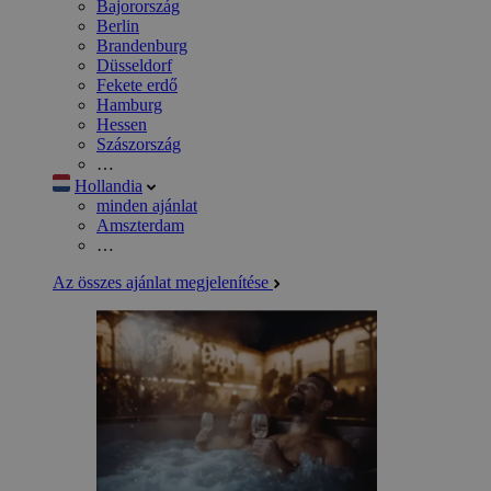
Bajorország
Berlin
Brandenburg
Düsseldorf
Fekete erdő
Hamburg
Hessen
Szászország
…
Hollandia
minden ajánlat
Amszterdam
…
Az összes ajánlat megjelenítése