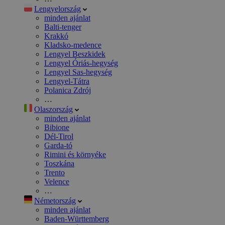
Lengyelország
minden ajánlat
Balti-tenger
Krakkó
Kladsko-medence
Lengyel Beszkidek
Lengyel Óriás-hegység
Lengyel Sas-hegység
Lengyel-Tátra
Polanica Zdrój
…
Olaszország
minden ajánlat
Bibione
Dél-Tirol
Garda-tó
Rimini és környéke
Toszkána
Trento
Velence
…
Németország
minden ajánlat
Baden-Württemberg