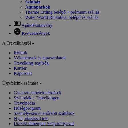
Színház
Aquaparkok
Therme Erding belépő + prémium szállás
Water World Rulantica: belépő és szállás
Ajándékutalvány
Kedvezmények
A Travelkingről
Rólunk
Vélemények és tapasztalatok
Travelking segítség
Karrier
Kapcsolat
Ügyfeleink számára
Gyakran ismételt kérdések
Szállodák a Travelkingen
Travelpedia
Hűségprogram
Személyesen ellenőrzött szállások
Nyár, utazással tele
Utazási élmények Szép-kártyával