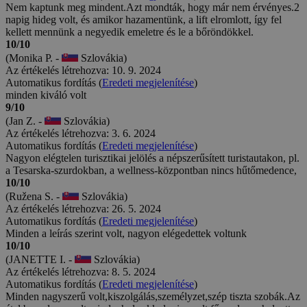
Nem kaptunk meg mindent.Azt mondták, hogy már nem érvényes.2
napig hideg volt, és amikor hazamentünk, a lift elromlott, így fel
kellett mennünk a negyedik emeletre és le a bőröndökkel.
10/10
(Monika P. -
Szlovákia)
Az értékelés létrehozva: 10. 9. 2024
Automatikus fordítás (
Eredeti megjelenítése
)
minden kiváló volt
9/10
(Jan Z. -
Szlovákia)
Az értékelés létrehozva: 3. 6. 2024
Automatikus fordítás (
Eredeti megjelenítése
)
Nagyon elégtelen turisztikai jelölés a népszerűsített turistautakon, pl.
a Tesarska-szurdokban, a wellness-központban nincs hűtőmedence,
10/10
(Ružena S. -
Szlovákia)
Az értékelés létrehozva: 26. 5. 2024
Automatikus fordítás (
Eredeti megjelenítése
)
Minden a leírás szerint volt, nagyon elégedettek voltunk
10/10
(JANETTE I. -
Szlovákia)
Az értékelés létrehozva: 8. 5. 2024
Automatikus fordítás (
Eredeti megjelenítése
)
Minden nagyszerű volt,kiszolgálás,személyzet,szép tiszta szobák.Az