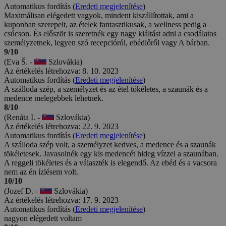
Automatikus fordítás (
Eredeti megjelenítése
)
Maximálisan elégedett vagyok, mindent kiszállítottak, ami a
kuponban szerepelt, az ételek fantasztikusak, a wellness pedig a
csúcson. És először is szeretnék egy nagy kiáltást adni a csodálatos
személyzetnek, legyen szó recepcióról, ebédlőről vagy A bárban.
9/10
(Eva Š. -
Szlovákia)
Az értékelés létrehozva: 8. 10. 2023
Automatikus fordítás (
Eredeti megjelenítése
)
A szálloda szép, a személyzet és az étel tökéletes, a szaunák és a
medence melegebbek lehetnek.
8/10
(Renáta I. -
Szlovákia)
Az értékelés létrehozva: 22. 9. 2023
Automatikus fordítás (
Eredeti megjelenítése
)
A szálloda szép volt, a személyzet kedves, a medence és a szaunák
tökéletesek. Javasolnék egy kis medencét hideg vízzel a szaunában.
A reggeli tökéletes és a választék is elegendő. Az ebéd és a vacsora
nem az én ízlésem volt.
10/10
(Jozef D. -
Szlovákia)
Az értékelés létrehozva: 17. 9. 2023
Automatikus fordítás (
Eredeti megjelenítése
)
nagyon elégedett voltam