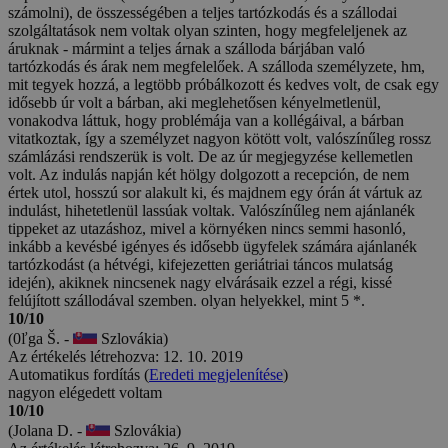
számolni), de összességében a teljes tartózkodás és a szállodai
szolgáltatások nem voltak olyan szinten, hogy megfeleljenek az
áruknak - mármint a teljes árnak a szálloda bárjában való
tartózkodás és árak nem megfelelőek. A szálloda személyzete, hm,
mit tegyek hozzá, a legtöbb próbálkozott és kedves volt, de csak egy
idősebb úr volt a bárban, aki meglehetősen kényelmetlenül,
vonakodva láttuk, hogy problémája van a kollégáival, a bárban
vitatkoztak, így a személyzet nagyon kötött volt, valószínűleg rossz
számlázási rendszerük is volt. De az úr megjegyzése kellemetlen
volt. Az indulás napján két hölgy dolgozott a recepción, de nem
értek utol, hosszú sor alakult ki, és majdnem egy órán át vártuk az
indulást, hihetetlenül lassúak voltak. Valószínűleg nem ajánlanék
tippeket az utazáshoz, mivel a környéken nincs semmi hasonló,
inkább a kevésbé igényes és idősebb ügyfelek számára ajánlanék
tartózkodást (a hétvégi, kifejezetten geriátriai táncos mulatság
idején), akiknek nincsenek nagy elvárásaik ezzel a régi, kissé
felújított szállodával szemben. olyan helyekkel, mint 5 *.
10/10
(0ľga Š. -
Szlovákia)
Az értékelés létrehozva: 12. 10. 2019
Automatikus fordítás (
Eredeti megjelenítése
)
nagyon elégedett voltam
10/10
(Jolana D. -
Szlovákia)