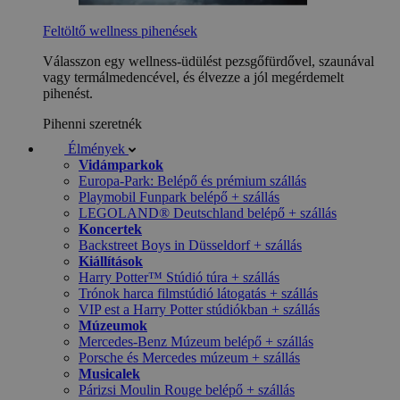
Feltöltő wellness pihenések
Válasszon egy wellness-üdülést pezsgőfürdővel, szaunával
vagy termálmedencével, és élvezze a jól megérdemelt
pihenést.
Pihenni szeretnék
Élmények
Vidámparkok
Europa-Park: Belépő és prémium szállás
Playmobil Funpark belépő + szállás
LEGOLAND® Deutschland belépő + szállás
Koncertek
Backstreet Boys in Düsseldorf + szállás
Kiállítások
Harry Potter™ Stúdió túra + szállás
Trónok harca filmstúdió látogatás + szállás
VIP est a Harry Potter stúdiókban + szállás
Múzeumok
Mercedes-Benz Múzeum belépő + szállás
Porsche és Mercedes múzeum + szállás
Musicalek
Párizsi Moulin Rouge belépő + szállás