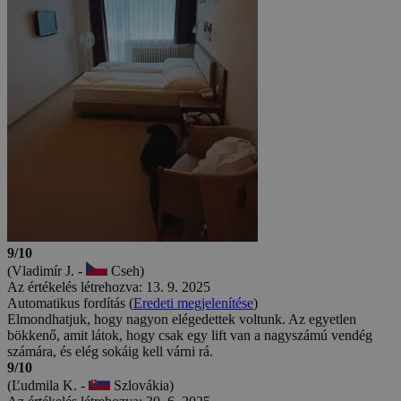
9/10
(Vladimír J. -
Cseh)
Az értékelés létrehozva: 13. 9. 2025
Automatikus fordítás (
Eredeti megjelenítése
)
Elmondhatjuk, hogy nagyon elégedettek voltunk. Az egyetlen
bökkenő, amit látok, hogy csak egy lift van a nagyszámú vendég
számára, és elég sokáig kell várni rá.
9/10
(Ľudmila K. -
Szlovákia)