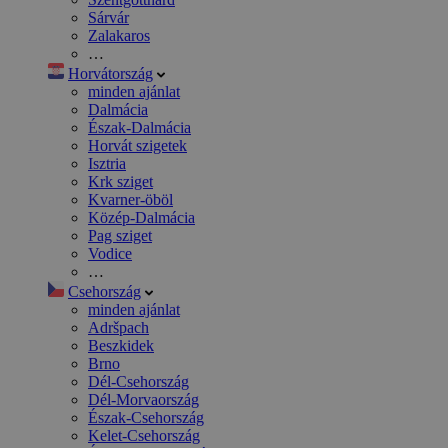
Sárvár
Zalakaros
…
Horvátország
minden ajánlat
Dalmácia
Észak-Dalmácia
Horvát szigetek
Isztria
Krk sziget
Kvarner-öböl
Közép-Dalmácia
Pag sziget
Vodice
…
Csehország
minden ajánlat
Adršpach
Beszkidek
Brno
Dél-Csehország
Dél-Morvaország
Észak-Csehország
Kelet-Csehország