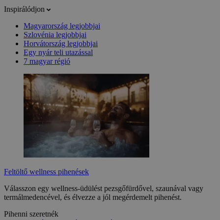
Inspirálódjon
Magyarország legjobbjai
Szlovénia legjobbjai
Horvátország legjobbjai
Egy nyár teli utazással
7 magyar régió
Feltöltő wellness pihenések
Válasszon egy wellness-üdülést pezsgőfürdővel, szaunával vagy
termálmedencével, és élvezze a jól megérdemelt pihenést.
Pihenni szeretnék