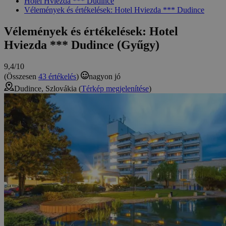
Hotel Hviezda *** Dudince
Vélemények és értékelések: Hotel Hviezda *** Dudince
Vélemények és értékelések: Hotel
Hviezda *** Dudince (Gyűgy)
9,4/10
(Összesen
43 értékelés
)
nagyon jó
Dudince, Szlovákia (
Térkép megjelenítése
)