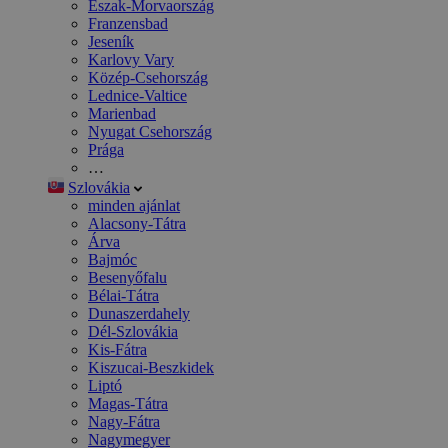
Észak-Morvaország
Franzensbad
Jeseník
Karlovy Vary
Közép-Csehország
Lednice-Valtice
Marienbad
Nyugat Csehország
Prága
…
Szlovákia
minden ajánlat
Alacsony-Tátra
Árva
Bajmóc
Besenyőfalu
Bélai-Tátra
Dunaszerdahely
Dél-Szlovákia
Kis-Fátra
Kiszucai-Beszkidek
Liptó
Magas-Tátra
Nagy-Fátra
Nagymegyer