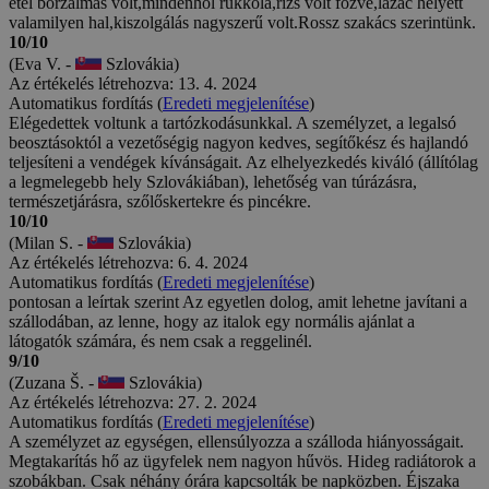
étel borzalmas volt,mindenhol rukkola,rizs volt főzve,lazac helyett
valamilyen hal,kiszolgálás nagyszerű volt.Rossz szakács szerintünk.
10/10
(Eva V. -
Szlovákia)
Az értékelés létrehozva: 13. 4. 2024
Automatikus fordítás (
Eredeti megjelenítése
)
Elégedettek voltunk a tartózkodásunkkal. A személyzet, a legalsó
beosztásoktól a vezetőségig nagyon kedves, segítőkész és hajlandó
teljesíteni a vendégek kívánságait. Az elhelyezkedés kiváló (állítólag
a legmelegebb hely Szlovákiában), lehetőség van túrázásra,
természetjárásra, szőlőskertekre és pincékre.
10/10
(Milan S. -
Szlovákia)
Az értékelés létrehozva: 6. 4. 2024
Automatikus fordítás (
Eredeti megjelenítése
)
pontosan a leírtak szerint Az egyetlen dolog, amit lehetne javítani a
szállodában, az lenne, hogy az italok egy normális ajánlat a
látogatók számára, és nem csak a reggelinél.
9/10
(Zuzana Š. -
Szlovákia)
Az értékelés létrehozva: 27. 2. 2024
Automatikus fordítás (
Eredeti megjelenítése
)
A személyzet az egységen, ellensúlyozza a szálloda hiányosságait.
Megtakarítás hő az ügyfelek nem nagyon hűvös. Hideg radiátorok a
szobákban. Csak néhány órára kapcsolták be napközben. Éjszaka