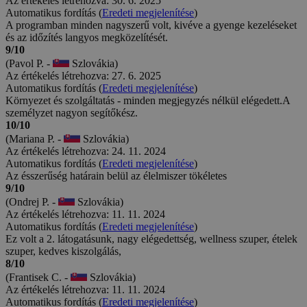
Az értékelés létrehozva: 30. 6. 2025
Automatikus fordítás (
Eredeti megjelenítése
)
A programban minden nagyszerű volt, kivéve a gyenge kezeléseket
és az időzítés langyos megközelítését.
9/10
(Pavol P. -
Szlovákia)
Az értékelés létrehozva: 27. 6. 2025
Automatikus fordítás (
Eredeti megjelenítése
)
Környezet és szolgáltatás - minden megjegyzés nélkül elégedett.A
személyzet nagyon segítőkész.
10/10
(Mariana P. -
Szlovákia)
Az értékelés létrehozva: 24. 11. 2024
Automatikus fordítás (
Eredeti megjelenítése
)
Az ésszerűség határain belül az élelmiszer tökéletes
9/10
(Ondrej P. -
Szlovákia)
Az értékelés létrehozva: 11. 11. 2024
Automatikus fordítás (
Eredeti megjelenítése
)
Ez volt a 2. látogatásunk, nagy elégedettség, wellness szuper, ételek
szuper, kedves kiszolgálás,
8/10
(Frantisek C. -
Szlovákia)
Az értékelés létrehozva: 11. 11. 2024
Automatikus fordítás (
Eredeti megjelenítése
)