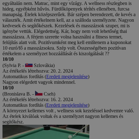
egyáltalán nem. Matrac, mint egy vízágy. A wellness részlegben is
hideg, egyébként hűvös. Fürdőköpenyek térítés ellenében, furcsa
manapság. Ételek középszerűek. Bár szépen berendezett, de kevés a
választék. Amit értékelnem kell, az a szálloda személyzete. Nagyon
kedvesek és segítőkészek. Kezelések és masszázsok szuper, mi is
igénybe vettük. Elégedettség. Kár, hogy nem volt lehetőség thai
masszázsra. A férjem szerette volna használni a fitness termet,
felújítás alatt volt. Pozitívumként meg kell említenem a kuponokat
10 euró/fő a masszázsokra. Szép volt. Összességében pozitívan
értékelem a személyzet hozzáállását és kiszolgálását ??
10/10
(Sylvia P. -
Szlovákia)
Az értékelés létrehozva: 20. 2. 2024
Automatikus fordítás (
Eredeti megjelenítése
)
Nagyon elégedett vagyok mindennel.
10/10
(Bronislava B. -
Cseh)
Az értékelés létrehozva: 16. 2. 2024
Automatikus fordítás (
Eredeti megjelenítése
)
A környezet kellemes volt , wellness sok kezeléssel kedvemre való.
Az ételek kiválóak voltak és a személyzet nagyon kellemes és
segítőkész.