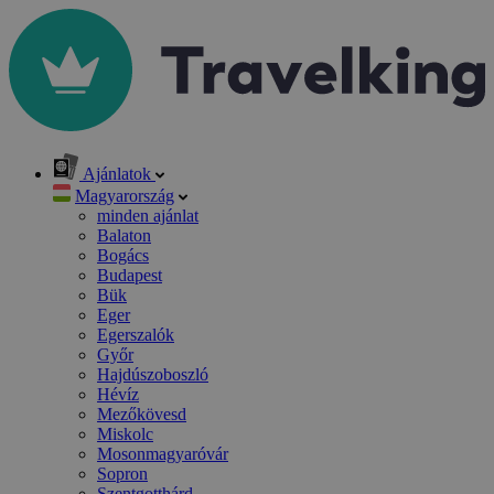
Ajánlatok
Magyarország
minden ajánlat
Balaton
Bogács
Budapest
Bük
Eger
Egerszalók
Győr
Hajdúszoboszló
Hévíz
Mezőkövesd
Miskolc
Mosonmagyaróvár
Sopron
Szentgotthárd