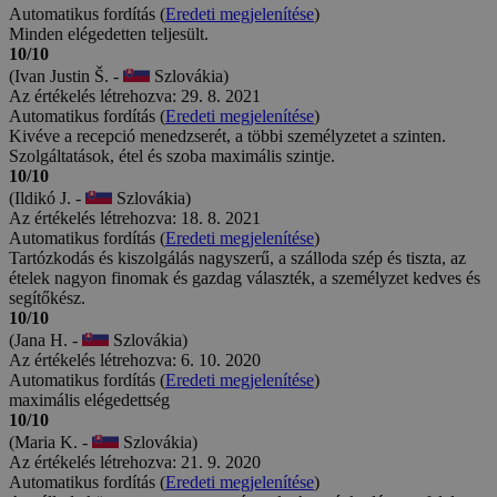
Automatikus fordítás (
Eredeti megjelenítése
)
Minden elégedetten teljesült.
10/10
(Ivan Justin Š. -
Szlovákia)
Az értékelés létrehozva: 29. 8. 2021
Automatikus fordítás (
Eredeti megjelenítése
)
Kivéve a recepció menedzserét, a többi személyzetet a szinten.
Szolgáltatások, étel és szoba maximális szintje.
10/10
(Ildikó J. -
Szlovákia)
Az értékelés létrehozva: 18. 8. 2021
Automatikus fordítás (
Eredeti megjelenítése
)
Tartózkodás és kiszolgálás nagyszerű, a szálloda szép és tiszta, az
ételek nagyon finomak és gazdag választék, a személyzet kedves és
segítőkész.
10/10
(Jana H. -
Szlovákia)
Az értékelés létrehozva: 6. 10. 2020
Automatikus fordítás (
Eredeti megjelenítése
)
maximális elégedettség
10/10
(Maria K. -
Szlovákia)
Az értékelés létrehozva: 21. 9. 2020
Automatikus fordítás (
Eredeti megjelenítése
)