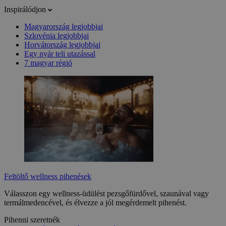
Inspirálódjon
Magyarország legjobbjai
Szlovénia legjobbjai
Horvátország legjobbjai
Egy nyár teli utazással
7 magyar régió
Feltöltő wellness pihenések
Válasszon egy wellness-üdülést pezsgőfürdővel, szaunával vagy
termálmedencével, és élvezze a jól megérdemelt pihenést.
Pihenni szeretnék