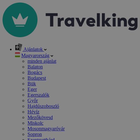
Ajánlatok
Magyarország
minden ajánlat
Balaton
Bogács
Budapest
Bük
Eger
Egerszalók
Győr
Hajdúszoboszló
Hévíz
Mezőkövesd
Miskolc
Mosonmagyaróvár
Sopron
Szentgotthárd