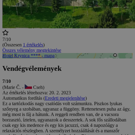
7/10
(Összesen
1 értékelés
)
Összes vélemény megtekintése
Hotel Krynica **** - mapa
Vendégvélemények
7/10
(Marie Č. -
Cseh)
Az értékelés létrehozva: 20. 2. 2023
Automatikus fordítás (
Eredeti megjelenítése
)
Ez a tartózkodás nagy csalódás volt számunkra. Piszkos lyukas
szőnyeg a szobában, ugyanaz a függöny. Rettenetesen puha az ágy,
még most is fáj a hátunk. A reggeli rendben van, de a vacsora
borzasztó, íztelen, ugyanazok a desszertek. A sok fős szállodában
csak egy kis medence és egy kis jacuzzi, csak 4 napozóágy a
relaxációs részlegben. A személyzet hozzáállását és a masszőr