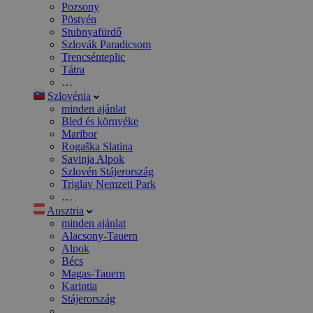
Pozsony
Pöstyén
Stubnyafürdő
Szlovák Paradicsom
Trencsénteplic
Tátra
…
Szlovénia
minden ajánlat
Bled és környéke
Maribor
Rogaška Slatina
Savinja Alpok
Szlovén Stájerország
Triglav Nemzeti Park
…
Ausztria
minden ajánlat
Alacsony-Tauern
Alpok
Bécs
Magas-Tauern
Karintia
Stájerország
…