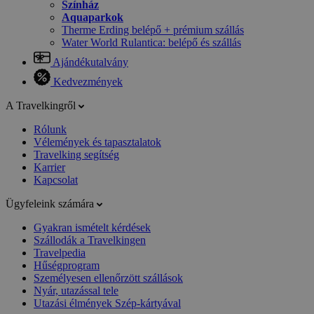
Színház
Aquaparkok
Therme Erding belépő + prémium szállás
Water World Rulantica: belépő és szállás
Ajándékutalvány
Kedvezmények
A Travelkingről
Rólunk
Vélemények és tapasztalatok
Travelking segítség
Karrier
Kapcsolat
Ügyfeleink számára
Gyakran ismételt kérdések
Szállodák a Travelkingen
Travelpedia
Hűségprogram
Személyesen ellenőrzött szállások
Nyár, utazással tele
Utazási élmények Szép-kártyával