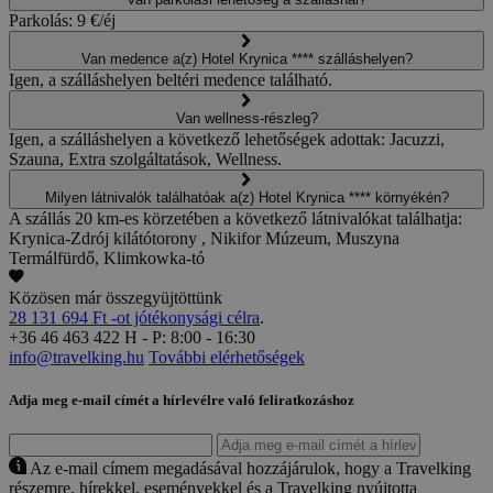
Parkolás: 9 €/éj
Van medence a(z) Hotel Krynica **** szálláshelyen?
Igen, a szálláshelyen beltéri medence található.
Van wellness-részleg?
Igen, a szálláshelyen a következő lehetőségek adottak: Jacuzzi,
Szauna, Extra szolgáltatások, Wellness.
Milyen látnivalók találhatóak a(z) Hotel Krynica **** környékén?
A szállás 20 km-es körzetében a következő látnivalókat találhatja:
Krynica-Zdrój kilátótorony , Nikifor Múzeum, Muszyna
Termálfürdő, Klimkowka-tó
Közösen már összegyüjtöttünk
28 131 694 Ft -ot jótékonysági célra
.
+36 46 463 422
H - P: 8:00 - 16:30
info@travelking.hu
További elérhetőségek
Adja meg e-mail címét a hírlevélre való feliratkozáshoz
Az e-mail címem megadásával hozzájárulok, hogy a Travelking
részemre, hírekkel, eseményekkel és a Travelking nyújtotta