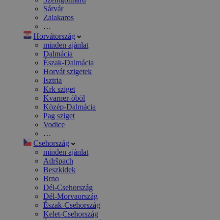
Sárvár
Zalakaros
…
Horvátország
minden ajánlat
Dalmácia
Észak-Dalmácia
Horvát szigetek
Isztria
Krk sziget
Kvarner-öböl
Közép-Dalmácia
Pag sziget
Vodice
…
Csehország
minden ajánlat
Adršpach
Beszkidek
Brno
Dél-Csehország
Dél-Morvaország
Észak-Csehország
Kelet-Csehország