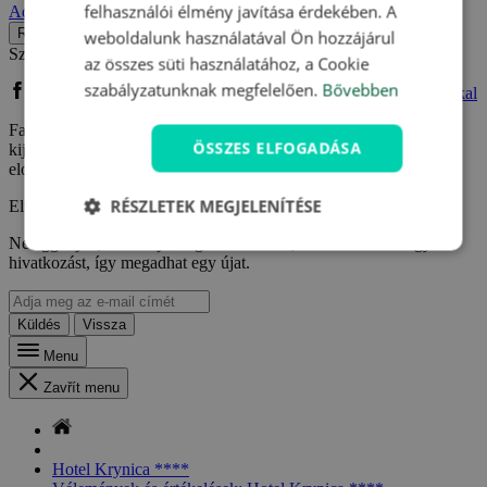
felhasználói élmény javítása érdekében. A
Adatvédelmi szabályzatot.
.
Regisztráció
weboldalunk használatával Ön hozzájárul
Szeretne Facebook vagy Google fiókkal regisztrálni?
az összes süti használatához, a Cookie
szabályzatunknak megfelelően.
Bővebben
Bejelentkezés Facebook fiókkal
Bejelentkezés Google fiókkal
Facebook vagy Google fiókkal való regisztrációm kapcsán
ÖSSZES ELFOGADÁSA
kijelentem, hogy elfogadom a
Felhasználási feltételeket
és
elolvastam az
Adatvédelmi szabályzatot.
.
RÉSZLETEK MEGJELENÍTÉSE
Elfelejtette jelszavát?
Ne aggódjon, csak adja meg e-mail címét, ahova küldünk egy
hivatkozást, így megadhat egy újat.
Küldés
Vissza
Menu
Zavřít menu
Hotel Krynica ****