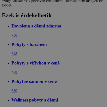
szolgáltatásait csak pozitívan értékelném. Biztosan nem megyek ide
többet.
Ezek is érdekelhetik
Dovolená s dětmi zdarma
738
Pobyty s bazénem
648
Pobyty s vířivkou v ceně
468
Pobyt se saunou v ceně
680
Wellness pobyty s dětmi