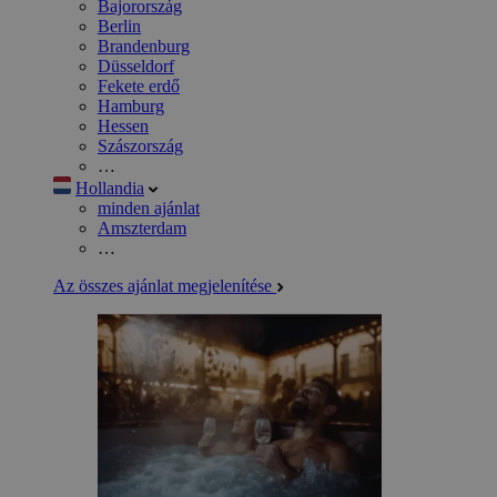
Bajorország
Berlin
Brandenburg
Düsseldorf
Fekete erdő
Hamburg
Hessen
Szászország
…
Hollandia
minden ajánlat
Amszterdam
…
Az összes ajánlat megjelenítése