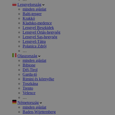
Lengyelország
minden ajánlat
Balti-tenger
Krakkó
Kladsko-medence
Lengyel Beszkidek
Lengyel Óriás-hegység
Lengyel Sas-hegység
Lengyel-Tátra
Polanica Zdrój
…
Olaszország
minden ajánlat
Bibione
Dél-Tirol
Garda-tó
Rimini és környéke
Toszkána
Trento
Velence
…
Németország
minden ajánlat
Baden-Württemberg