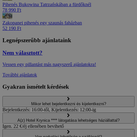
Pihenés Bukowina Tatrzańskában a fürdőknél
78 990 Ft
Zakopanei pihenés egy szaunás faházban
52 190 Ft
Legnépszerűbb ajánlataink
Nem választott?
Vessen egy pillantást más nagyszerű ajánlatokra!
További ajánlatok
Gyakran ismételt kérdések
Mikor lehet bejelentkezni és kijelentkezni?
Bejelentkezés: 16:00-től, Kijelentkezés: 12:00-ig
A(z) Hotel Krynica **** látogatása lehetséges háziállattal?
Igen. 22 €/éj ellenében bevihető
Van parkolási lehetőség a szállásnál?