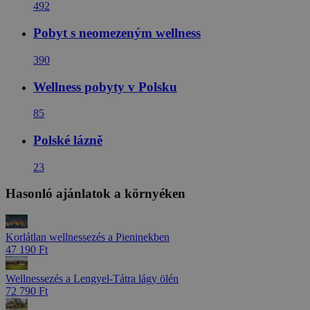
492
Pobyt s neomezeným wellness
390
Wellness pobyty v Polsku
85
Polské lázně
23
Hasonló ajánlatok a környéken
Korlátlan wellnessezés a Pieninekben
47 190 Ft
Wellnessezés a Lengyel-Tátra lágy ölén
72 790 Ft