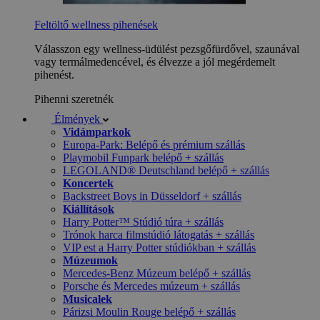
Feltöltő wellness pihenések
Válasszon egy wellness-üdülést pezsgőfürdővel, szaunával
vagy termálmedencével, és élvezze a jól megérdemelt
pihenést.
Pihenni szeretnék
Élmények
Vidámparkok
Europa-Park: Belépő és prémium szállás
Playmobil Funpark belépő + szállás
LEGOLAND® Deutschland belépő + szállás
Koncertek
Backstreet Boys in Düsseldorf + szállás
Kiállítások
Harry Potter™ Stúdió túra + szállás
Trónok harca filmstúdió látogatás + szállás
VIP est a Harry Potter stúdiókban + szállás
Múzeumok
Mercedes-Benz Múzeum belépő + szállás
Porsche és Mercedes múzeum + szállás
Musicalek
Párizsi Moulin Rouge belépő + szállás