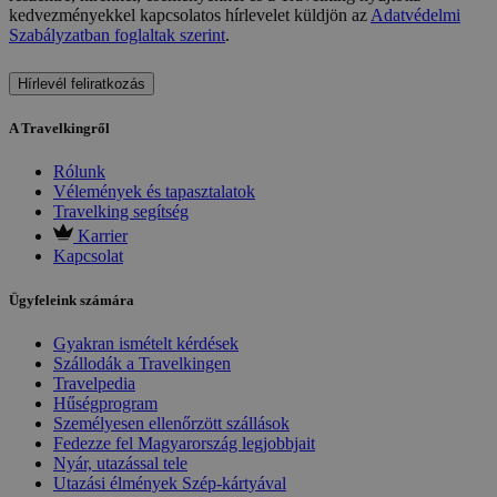
kedvezményekkel kapcsolatos hírlevelet küldjön az
Adatvédelmi
Szabályzatban foglaltak szerint
.
Hírlevél feliratkozás
A Travelkingről
Rólunk
Vélemények és tapasztalatok
Travelking segítség
Karrier
Kapcsolat
Ügyfeleink számára
Gyakran ismételt kérdések
Szállodák a Travelkingen
Travelpedia
Hűségprogram
Személyesen ellenőrzött szállások
Fedezze fel Magyarország legjobbjait
Nyár, utazással tele
Utazási élmények Szép-kártyával