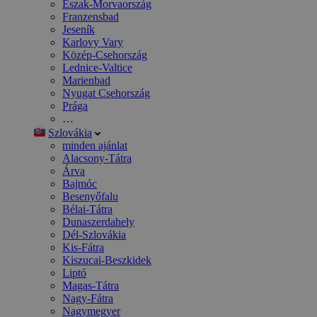
Észak-Morvaország
Franzensbad
Jeseník
Karlovy Vary
Közép-Csehország
Lednice-Valtice
Marienbad
Nyugat Csehország
Prága
…
Szlovákia
minden ajánlat
Alacsony-Tátra
Árva
Bajmóc
Besenyőfalu
Bélai-Tátra
Dunaszerdahely
Dél-Szlovákia
Kis-Fátra
Kiszucai-Beszkidek
Liptó
Magas-Tátra
Nagy-Fátra
Nagymegyer