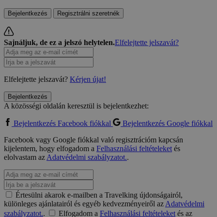
Bejelentkezés
Regisztrálni szeretnék
Sajnáljuk, de ez a jelszó helytelen.
Elfelejtette jelszavát?
Elfelejtette jelszavát?
Kérjen újat!
Bejelentkezés
A közösségi oldalán keresztül is bejelentkezhet:
Bejelentkezés Facebook fiókkal
Bejelentkezés Google fiókkal
Facebook vagy Google fiókkal való regisztrációm kapcsán
kijelentem, hogy elfogadom a
Felhasználási feltételeket
és
elolvastam az
Adatvédelmi szabályzatot.
.
Értesülni akarok e-mailben a Travelking újdonságairól,
különleges ajánlatairól és egyéb kedvezményeiről az
Adatvédelmi
szabályzatot.
.
Elfogadom a
Felhasználási feltételeket
és az