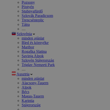
Pozsony
Pöstyén
Stubnyafürdő
Szlovák Paradicsom
Trencsénteplic
Tátra
…
Szlovénia
minden ajánlat
Bled és környéke
Maribor
Rogaška Slatina
Savinja Alpok
Szlovén Stájerország
Triglav Nemzeti Park
…
Ausztria
minden ajánlat
Alacsony-Tauern
Alpok
Bécs
Magas-Tauern
Karintia
Stájerország
…