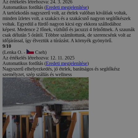
Az értékelés létrehozva: 24. 3. 2026
Automatikus fordítás (
Eredeti megjelenítése
)
A tartózkodás nagyszerű volt, az ételek valóban kiválóak voltak,
minden ízletes volt, a szakács és a szakácsnő nagyon segítőkészek
voltak. Egyedül a fürdő nagyon kicsi egy ekkora szállodához
képest. Medence 2 főnek, vízhűtő és jacuzzi 4 felnőttnek. A szaunák
csak délután 5 órától. Többre számítottunk, de szerencsénk volt az
időjárással, így élveztük a túrázást. A környék gyönyörű.
9/10
(Lenka O. -
Cseh)
Az értékelés létrehozva: 12. 11. 2025
Automatikus fordítás (
Eredeti megjelenítése
)
Nagyszerű elhelyezkedés, jó ételek, barátságos és segítőkész
személyzet, szép szállás és wellness