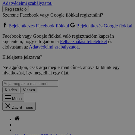
Adatvédelmi szabályzatot.
.
Regisztráció
Szeretne Facebook vagy Google fiókkal regisztrálni?
Bejelentkezés Facebook fiókkal
Bejelentkezés Google fiókkal
Facebook vagy Google fiókkal való regisztrációm kapcsán
kijelentem, hogy elfogadom a
Felhasználási feltételeket
és
elolvastam az
Adatvédelmi szabályzatot.
.
Elfelejtette jelszavát?
Ne aggódjon, csak adja meg e-mail címét, ahova küldünk egy
hivatkozást, így megadhat egy újat.
Küldés
Vissza
Menu
Zavřít menu