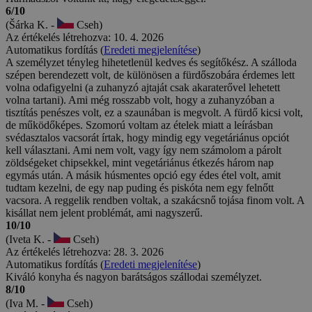
6/10
(Šárka K. -
Cseh)
Az értékelés létrehozva: 10. 4. 2026
Automatikus fordítás (
Eredeti megjelenítése
)
A személyzet tényleg hihetetlenül kedves és segítőkész. A szálloda
szépen berendezett volt, de különösen a fürdőszobára érdemes lett
volna odafigyelni (a zuhanyzó ajtaját csak akaraterővel lehetett
volna tartani). Ami még rosszabb volt, hogy a zuhanyzóban a
tisztítás penészes volt, ez a szaunában is megvolt. A fürdő kicsi volt,
de működőképes. Szomorú voltam az ételek miatt a leírásban
svédasztalos vacsorát írtak, hogy mindig egy vegetáriánus opciót
kell választani. Ami nem volt, vagy így nem számolom a párolt
zöldségeket chipsekkel, mint vegetáriánus étkezés három nap
egymás után. A másik húsmentes opció egy édes étel volt, amit
tudtam kezelni, de egy nap puding és piskóta nem egy felnőtt
vacsora. A reggelik rendben voltak, a szakácsnő tojása finom volt. A
kisállat nem jelent problémát, ami nagyszerű.
10/10
(Iveta K. -
Cseh)
Az értékelés létrehozva: 28. 3. 2026
Automatikus fordítás (
Eredeti megjelenítése
)
Kiváló konyha és nagyon barátságos szállodai személyzet.
8/10
(Iva M. -
Cseh)