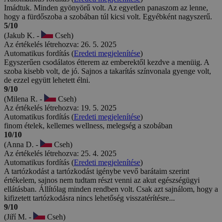
Imádtuk. Minden gyönyörű volt. Az egyetlen panaszom az lenne,
hogy a fürdőszoba a szobában túl kicsi volt. Egyébként nagyszerű.
5/10
(Jakub K. -
Cseh)
Az értékelés létrehozva: 26. 5. 2025
Automatikus fordítás (
Eredeti megjelenítése
)
Egyszerűen csodálatos étterem az emberektől kezdve a menüig. A
szoba kisebb volt, de jó. Sajnos a takarítás színvonala gyenge volt,
de ezzel együtt lehetett élni.
9/10
(Milena R. -
Cseh)
Az értékelés létrehozva: 19. 5. 2025
Automatikus fordítás (
Eredeti megjelenítése
)
finom ételek, kellemes wellness, melegség a szobában
10/10
(Anna D. -
Cseh)
Az értékelés létrehozva: 25. 4. 2025
Automatikus fordítás (
Eredeti megjelenítése
)
A tartózkodást a tartózkodást igénybe vevő barátaim szerint
értékelem, sajnos nem tudtam részt venni az akut egészségügyi
ellátásban. Állítólag minden rendben volt. Csak azt sajnálom, hogy a
kifizetett tartózkodásra nincs lehetőség visszatérítésre...
9/10
(Jiří M. -
Cseh)