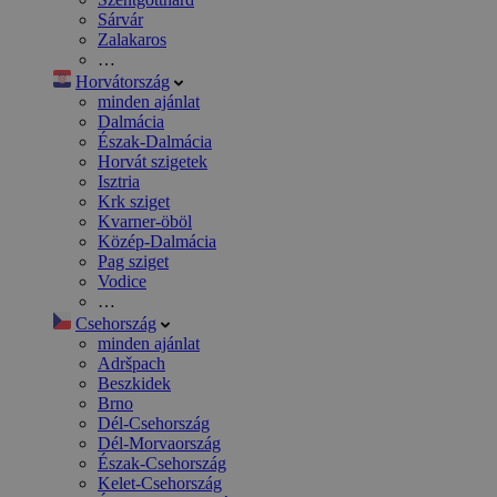
Sárvár
Zalakaros
…
Horvátország
minden ajánlat
Dalmácia
Észak-Dalmácia
Horvát szigetek
Isztria
Krk sziget
Kvarner-öböl
Közép-Dalmácia
Pag sziget
Vodice
…
Csehország
minden ajánlat
Adršpach
Beszkidek
Brno
Dél-Csehország
Dél-Morvaország
Észak-Csehország
Kelet-Csehország