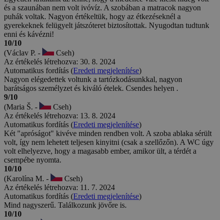
és a szaunában nem volt ivóvíz. A szobában a matracok nagyon
puhák voltak. Nagyon értékeltük, hogy az étkezéseknél a
gyerekeknek felügyelt játszóteret biztosítottak. Nyugodtan tudtunk
enni és kávézni!
10/10
(Václav P. -
Cseh)
Az értékelés létrehozva: 30. 8. 2024
Automatikus fordítás (
Eredeti megjelenítése
)
Nagyon elégedettek voltunk a tartózkodásunkkal, nagyon
barátságos személyzet és kiváló ételek. Csendes helyen .
9/10
(Maria Š. -
Cseh)
Az értékelés létrehozva: 13. 8. 2024
Automatikus fordítás (
Eredeti megjelenítése
)
Két "apróságot" kivéve minden rendben volt. A szoba ablaka sérült
volt, így nem lehetett teljesen kinyitni (csak a szellőzőn). A WC úgy
volt elhelyezve, hogy a magasabb ember, amikor ült, a térdét a
csempébe nyomta.
10/10
(Karolína M. -
Cseh)
Az értékelés létrehozva: 11. 7. 2024
Automatikus fordítás (
Eredeti megjelenítése
)
Mind nagyszerű. Találkozunk jövőre is.
10/10