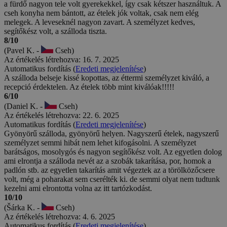
a fürdő nagyon tele volt gyerekekkel, így csak kétszer használtuk. A
cseh konyha nem bántott, az ételek jók voltak, csak nem elég
melegek. A leveseknél nagyon zavart. A személyzet kedves,
segítőkész volt, a szálloda tiszta.
8/10
(Pavel K. -
Cseh)
Az értékelés létrehozva: 16. 7. 2025
Automatikus fordítás (
Eredeti megjelenítése
)
A szálloda belseje kissé kopottas, az éttermi személyzet kiváló, a
recepció érdektelen. Az ételek több mint kiválóak!!!!!
6/10
(Daniel K. -
Cseh)
Az értékelés létrehozva: 22. 6. 2025
Automatikus fordítás (
Eredeti megjelenítése
)
Gyönyörű szálloda, gyönyörű helyen. Nagyszerű ételek, nagyszerű
személyzet semmi hibát nem lehet kifogásolni. A személyzet
barátságos, mosolygós és nagyon segítőkész volt. Az egyetlen dolog
ami elrontja a szálloda nevét az a szobák takarítása, por, homok a
padlón stb. az egyetlen takarítás amit végeztek az a törölközőcsere
volt, még a poharakat sem cserélték ki. de semmi olyat nem tudtunk
kezelni ami elrontotta volna az itt tartózkodást.
10/10
(Šárka K. -
Cseh)
Az értékelés létrehozva: 4. 6. 2025
Automatikus fordítás (
Eredeti megjelenítése
)