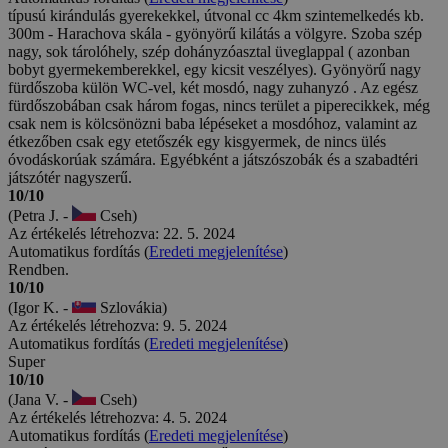
típusú kirándulás gyerekekkel, útvonal cc 4km szintemelkedés kb.
300m - Harachova skála - gyönyörű kilátás a völgyre. Szoba szép
nagy, sok tárolóhely, szép dohányzóasztal üveglappal ( azonban
bobyt gyermekemberekkel, egy kicsit veszélyes). Gyönyörű nagy
fürdőszoba külön WC-vel, két mosdó, nagy zuhanyzó . Az egész
fürdőszobában csak három fogas, nincs terület a piperecikkek, még
csak nem is kölcsönözni baba lépéseket a mosdóhoz, valamint az
étkezőben csak egy etetőszék egy kisgyermek, de nincs ülés
óvodáskorúak számára. Egyébként a játszószobák és a szabadtéri
játszótér nagyszerű.
10/10
(Petra J. -
Cseh)
Az értékelés létrehozva: 22. 5. 2024
Automatikus fordítás (
Eredeti megjelenítése
)
Rendben.
10/10
(Igor K. -
Szlovákia)
Az értékelés létrehozva: 9. 5. 2024
Automatikus fordítás (
Eredeti megjelenítése
)
Super
10/10
(Jana V. -
Cseh)
Az értékelés létrehozva: 4. 5. 2024
Automatikus fordítás (
Eredeti megjelenítése
)