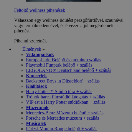
Feltöltő wellness pihenések
Válasszon egy wellness-üdülést pezsgőfürdővel, szaunával
vagy termálmedencével, és élvezze a jól megérdemelt
pihenést.
Pihenni szeretnék
Élmények
Vidámparkok
Europa-Park: Belépő és prémium szállás
Playmobil Funpark belépő + szállás
LEGOLAND® Deutschland belépő + szállás
Koncertek
Backstreet Boys in Düsseldorf + szállás
Kiállítások
Harry Potter™ Stúdió túra + szállás
Trónok harca filmstúdió látogatás + szállás
VIP est a Harry Potter stúdiókban + szállás
Múzeumok
Mercedes-Benz Múzeum belépő + szállás
Porsche és Mercedes múzeum + szállás
Musicalek
Párizsi Moulin Rouge belépő + szállás