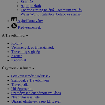
Színház
Aquaparkok
Therme Erding belépő + prémium szállás
Water World Rulantica: belépő és szállás
Ajándékutalvány
Kedvezmények
A Travelkingről
Rólunk
Vélemények és tapasztalatok
Travelking segítség
Karrier
Kapcsolat
Ügyfeleink számára
Gyakran ismételt kérdések
Szállodák a Travelkingen
Travelpedia
Hűségprogram
Személyesen ellenőrzött szállások
Nyár, utazással tele
Utazási élmények Szép-kártyával