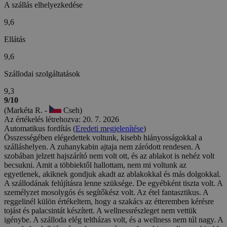
A szállás elhelyezkedése
9,6
Ellátás
9,6
Szállodai szolgáltatások
9,3
9/10
(Markéta R. -
Cseh)
Az értékelés létrehozva: 20. 7. 2026
Automatikus fordítás (
Eredeti megjelenítése
)
Összességében elégedettek voltunk, kisebb hiányosságokkal a
szálláshelyen. A zuhanykabin ajtaja nem záródott rendesen. A
szobában jelzett hajszárító nem volt ott, és az ablakot is nehéz volt
becsukni. Amit a többiektől hallottam, nem mi voltunk az
egyetlenek, akiknek gondjuk akadt az ablakokkal és más dolgokkal.
A szállodának felújításra lenne szüksége. De egyébként tiszta volt. A
személyzet mosolygós és segítőkész volt. Az étel fantasztikus. A
reggelinél külön értékeltem, hogy a szakács az étteremben kérésre
tojást és palacsintát készített. A wellnessrészleget nem vettük
igénybe. A szálloda elég teltházas volt, és a wellness nem túl nagy. A