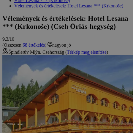
Hotel Lesana *** (Krkonoše)
Vélemények és értékelések: Hotel Lesana *** (Krkonoše)
Vélemények és értékelések: Hotel Lesana
*** (Krkonoše) (Cseh Óriás-hegység)
9,3/10
(Összesen
68 értékelés
)
nagyon jó
Špindlerův Mlýn, Csehország (
Térkép megjelenítése
)