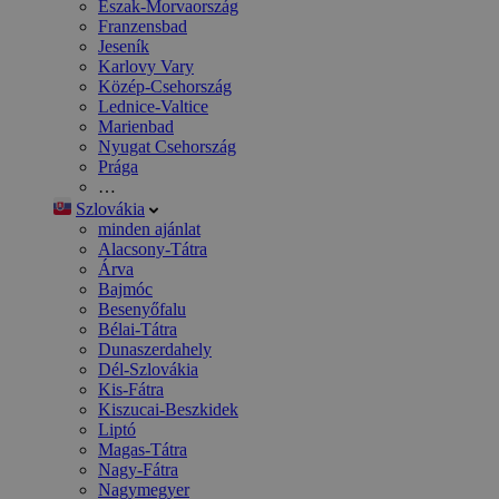
Észak-Morvaország
Franzensbad
Jeseník
Karlovy Vary
Közép-Csehország
Lednice-Valtice
Marienbad
Nyugat Csehország
Prága
…
Szlovákia
minden ajánlat
Alacsony-Tátra
Árva
Bajmóc
Besenyőfalu
Bélai-Tátra
Dunaszerdahely
Dél-Szlovákia
Kis-Fátra
Kiszucai-Beszkidek
Liptó
Magas-Tátra
Nagy-Fátra
Nagymegyer