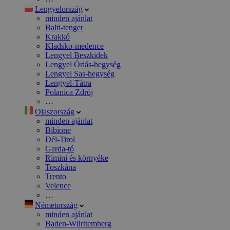
Lengyelország
minden ajánlat
Balti-tenger
Krakkó
Kladsko-medence
Lengyel Beszkidek
Lengyel Óriás-hegység
Lengyel Sas-hegység
Lengyel-Tátra
Polanica Zdrój
…
Olaszország
minden ajánlat
Bibione
Dél-Tirol
Garda-tó
Rimini és környéke
Toszkána
Trento
Velence
…
Németország
minden ajánlat
Baden-Württemberg