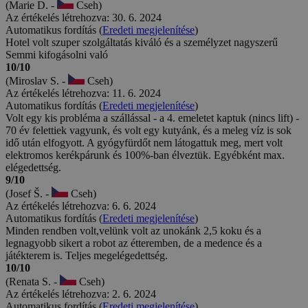
(Marie D. -
Cseh)
Az értékelés létrehozva: 30. 6. 2024
Automatikus fordítás (
Eredeti megjelenítése
)
Hotel volt szuper szolgáltatás kiváló és a személyzet nagyszerű
Semmi kifogásolni való
10/10
(Miroslav S. -
Cseh)
Az értékelés létrehozva: 11. 6. 2024
Automatikus fordítás (
Eredeti megjelenítése
)
Volt egy kis probléma a szállással - a 4. emeletet kaptuk (nincs lift) -
70 év felettiek vagyunk, és volt egy kutyánk, és a meleg víz is sok
idő után elfogyott. A gyógyfürdőt nem látogattuk meg, mert volt
elektromos kerékpárunk és 100%-ban élveztük. Egyébként max.
elégedettség.
9/10
(Josef Š. -
Cseh)
Az értékelés létrehozva: 6. 6. 2024
Automatikus fordítás (
Eredeti megjelenítése
)
Minden rendben volt,velünk volt az unokánk 2,5 koku és a
legnagyobb sikert a robot az étteremben, de a medence és a
játékterem is. Teljes megelégedettség.
10/10
(Renata S. -
Cseh)
Az értékelés létrehozva: 2. 6. 2024
Automatikus fordítás (
Eredeti megjelenítése
)