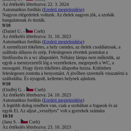
Az értékelés létrehozva: 22. 3. 2024
Automatikus fordítás (
Eredeti megjelenítése
)
Nagyon elégedettek voltunk. Az ételek nagyon jók, a szobák
hangulatosak és tiszták.
9/10
(Daniel U. -
Cseh)
Az értékelés létrehozva: 31. 10. 2023
Automatikus fordítás (
Eredeti megjelenítése
)
A személyzet tökéletes, a hely csendes, az ételek csodálatosak, a
szálloda stílusos és szép. Feleslegesen elvettek pontokat a
fürdőszoba és a wc állapotáért. Néhány lámpa nem működik, az
egyik a mennyezetről lóg a vezetékeken, megrepedt a WC, a
mosogató. Hogy ilyen tökéletes állapotba hozza. Különben
feleslegesen rontotta a benyomást. A jövőben szeretnék visszatérni a
szállodába. És nyugodt, kellemes helynek ajánlom.
9/10
(Ondřej G. -
Cseh)
Az értékelés létrehozva: 24. 10. 2023
Automatikus fordítás (
Eredeti megjelenítése
)
A legtöbb dolog rendben van, csak a szobában a fogasok és az
egyik El. Az aljzat „veszélyes” volt a gyerekek számára
10/10
(Jana S. -
Cseh)
Az értékelés létrehozva: 23. 10. 2023