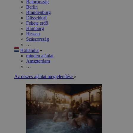
Bajorország
Berlin
Brandenburg
Düsseldorf
Fekete erdő
Hamburg
Hessen
Szászország
…
Hollandia
minden ajánlat
Amszterdam
…
Az összes ajánlat megjelenítése