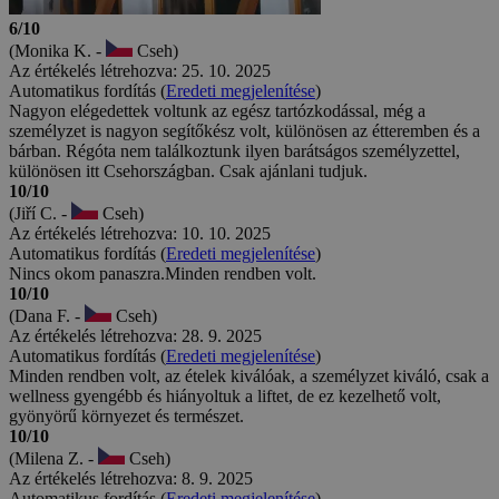
6/10
(Monika K. -
Cseh)
Az értékelés létrehozva: 25. 10. 2025
Automatikus fordítás (
Eredeti megjelenítése
)
Nagyon elégedettek voltunk az egész tartózkodással, még a
személyzet is nagyon segítőkész volt, különösen az étteremben és a
bárban. Régóta nem találkoztunk ilyen barátságos személyzettel,
különösen itt Csehországban. Csak ajánlani tudjuk.
10/10
(Jiří C. -
Cseh)
Az értékelés létrehozva: 10. 10. 2025
Automatikus fordítás (
Eredeti megjelenítése
)
Nincs okom panaszra.Minden rendben volt.
10/10
(Dana F. -
Cseh)
Az értékelés létrehozva: 28. 9. 2025
Automatikus fordítás (
Eredeti megjelenítése
)
Minden rendben volt, az ételek kiválóak, a személyzet kiváló, csak a
wellness gyengébb és hiányoltuk a liftet, de ez kezelhető volt,
gyönyörű környezet és természet.
10/10
(Milena Z. -
Cseh)
Az értékelés létrehozva: 8. 9. 2025
Automatikus fordítás (
Eredeti megjelenítése
)