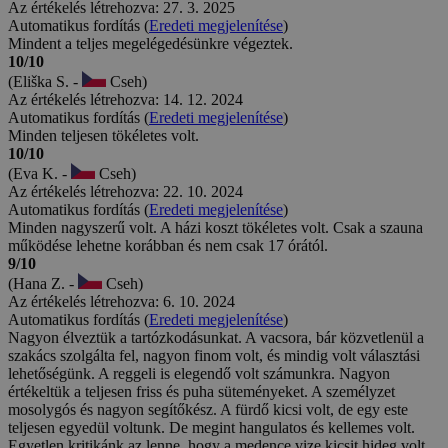
Az értékelés létrehozva: 27. 3. 2025
Automatikus fordítás (
Eredeti megjelenítése
)
Mindent a teljes megelégedésünkre végeztek.
10/10
(Eliška S. -
Cseh)
Az értékelés létrehozva: 14. 12. 2024
Automatikus fordítás (
Eredeti megjelenítése
)
Minden teljesen tökéletes volt.
10/10
(Eva K. -
Cseh)
Az értékelés létrehozva: 22. 10. 2024
Automatikus fordítás (
Eredeti megjelenítése
)
Minden nagyszerű volt. A házi koszt tökéletes volt. Csak a szauna
működése lehetne korábban és nem csak 17 órától.
9/10
(Hana Z. -
Cseh)
Az értékelés létrehozva: 6. 10. 2024
Automatikus fordítás (
Eredeti megjelenítése
)
Nagyon élveztük a tartózkodásunkat. A vacsora, bár közvetlenül a
szakács szolgálta fel, nagyon finom volt, és mindig volt választási
lehetőségünk. A reggeli is elegendő volt számunkra. Nagyon
értékeltük a teljesen friss és puha süteményeket. A személyzet
mosolygós és nagyon segítőkész. A fürdő kicsi volt, de egy este
teljesen egyedül voltunk. De megint hangulatos és kellemes volt.
Egyetlen kritikánk az lenne, hogy a medence vize kicsit hideg volt