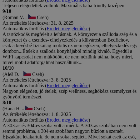
Teljesen elégedettek voltunk. Maximális baba frindly középen.
9/10
(Roman V. -
Cseh)
Az értékelés létrehozva: 31. 8. 2025
Automatikus fordítás (
Eredeti megjelenítése
)
A tartózkodás megfelelt a leírásnak. A környezet a szálloda szép és a
környezet és a csendes- elhelyezkedés a külvárosban Bedŕichov,
csak a kevésbé fizikailag mobilis ez nem egészen, elhelyezkedés egy
dombon...Ételek a szálloda konyhájából mindig kiváló. Egyedül a
WIFI kapcsolat nem működött, de nem néztünk utána, hogy miért,
mivel mobil adatforgalmat használtunk...
10/10
(Aleš D. -
Cseh)
Az értékelés létrehozva: 3. 8. 2025
Automatikus fordítás (
Eredeti megjelenítése
)
Nagyon elégedett, jó ételek, szép wellness, segítőkész személyzet és
gyönyörű természet.
8/10
(Hana H. -
Cseh)
Az értékelés létrehozva: 1. 8. 2025
Automatikus fordítás (
Eredeti megjelenítése
)
A 303-as és 304-es szoba volt a miénk. A 303-as szobában nem volt
semmi probléma, a 304-es szobában nagyon bűzlött a szemét.
Éjszakára letakartuk, de nem sokat segített. Mivel sokat esett az eső,