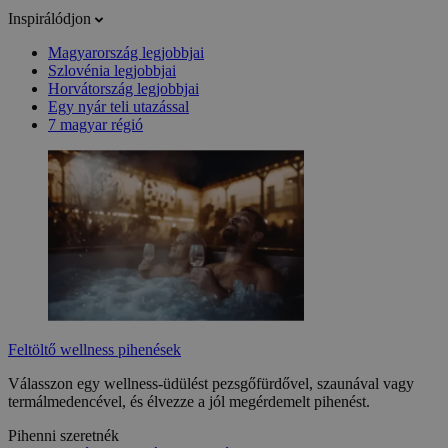
Inspirálódjon
Magyarország legjobbjai
Szlovénia legjobbjai
Horvátország legjobbjai
Egy nyár teli utazással
7 magyar régió
Feltöltő wellness pihenések
Válasszon egy wellness-üdülést pezsgőfürdővel, szaunával vagy
termálmedencével, és élvezze a jól megérdemelt pihenést.
Pihenni szeretnék