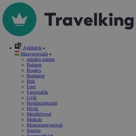
Ajánlatok
Magyarország
minden ajánlat
Balaton
Bogács
Budapest
Bük
Eger
Egerszalók
Győr
Hajdúszoboszló
Hévíz
Mezőkövesd
Miskolc
Mosonmagyaróvár
Sopron
Szentgotthárd