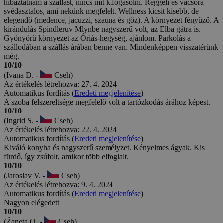
hibáztatnám a szállást, nincs mit kifogásolni. Reggeli és vacsora
svédasztalos, ami nekünk megfelelt. Wellness kicsit kisebb, de
elegendő (medence, jacuzzi, szauna és gőz). A környezet fényűző. A
kirándulás Spindleruv Mlynbe nagyszerű volt, az Elba gátra is.
Gyönyörű környezet az Óriás-hegység, ajánlom. Parkolás a
szállodában a szállás árában benne van. Mindenképpen visszatérünk
még.
10/10
(Ivana D. -
Cseh)
Az értékelés létrehozva: 27. 4. 2024
Automatikus fordítás (
Eredeti megjelenítése
)
A szoba felszereltsége megfelelő volt a tartózkodás árához képest.
10/10
(Ingrid S. -
Cseh)
Az értékelés létrehozva: 22. 4. 2024
Automatikus fordítás (
Eredeti megjelenítése
)
Kiváló konyha és nagyszerű személyzet. Kényelmes ágyak. Kis
fürdő, így zsúfolt, amikor több elfoglalt.
10/10
(Jaroslav V. -
Cseh)
Az értékelés létrehozva: 9. 4. 2024
Automatikus fordítás (
Eredeti megjelenítése
)
Nagyon elégedett
10/10
(Žaneta O. -
Cseh)