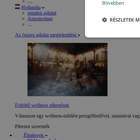
…
Bővebben
Hollandia
minden ajánlat
Amszterdam
RÉSZLETEK M
…
Az összes ajánlat megjelenítése
Feltöltő wellness pihenések
Válasszon egy wellness-üdülést pezsgőfürdővel, szaunával vagy
Pihenni szeretnék
Élmények