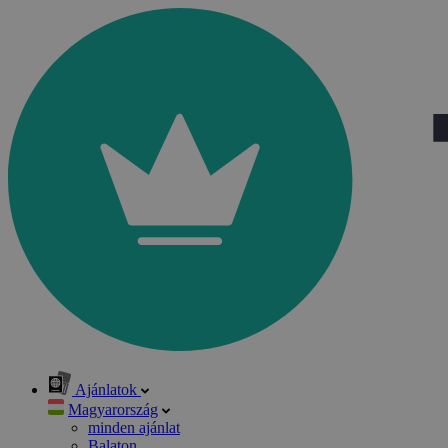
Ajánlatok
Magyarország
minden ajánlat
Balaton