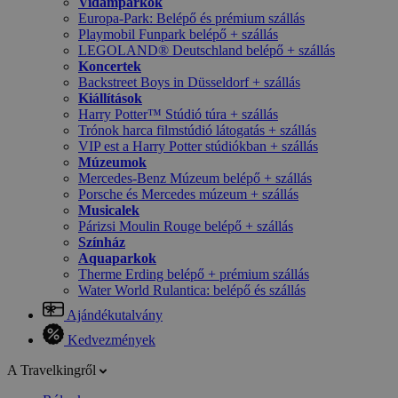
Vidámparkok
Europa-Park: Belépő és prémium szállás
Playmobil Funpark belépő + szállás
LEGOLAND® Deutschland belépő + szállás
Koncertek
Backstreet Boys in Düsseldorf + szállás
Kiállítások
Harry Potter™ Stúdió túra + szállás
Trónok harca filmstúdió látogatás + szállás
VIP est a Harry Potter stúdiókban + szállás
Múzeumok
Mercedes-Benz Múzeum belépő + szállás
Porsche és Mercedes múzeum + szállás
Musicalek
Párizsi Moulin Rouge belépő + szállás
Színház
Aquaparkok
Therme Erding belépő + prémium szállás
Water World Rulantica: belépő és szállás
Ajándékutalvány
Kedvezmények
A Travelkingről