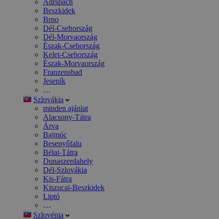
Adršpach
Beszkidek
Brno
Dél-Csehország
Dél-Morvaország
Észak-Csehország
Kelet-Csehország
Észak-Morvaország
Franzensbad
Jeseník
…
Szlovákia
minden ajánlat
Alacsony-Tátra
Árva
Bajmóc
Besenyőfalu
Bélai-Tátra
Dunaszerdahely
Dél-Szlovákia
Kis-Fátra
Kiszucai-Beszkidek
Liptó
…
Szlovénia