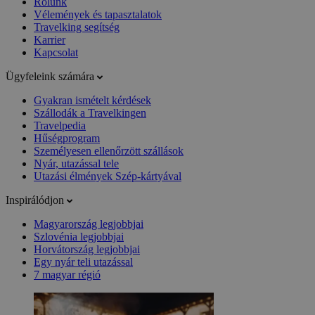
Rólunk
Vélemények és tapasztalatok
Travelking segítség
Karrier
Kapcsolat
Ügyfeleink számára
Gyakran ismételt kérdések
Szállodák a Travelkingen
Travelpedia
Hűségprogram
Személyesen ellenőrzött szállások
Nyár, utazással tele
Utazási élmények Szép-kártyával
Inspirálódjon
Magyarország legjobbjai
Szlovénia legjobbjai
Horvátország legjobbjai
Egy nyár teli utazással
7 magyar régió