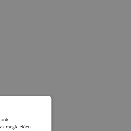
lunk
nak megfelelően.