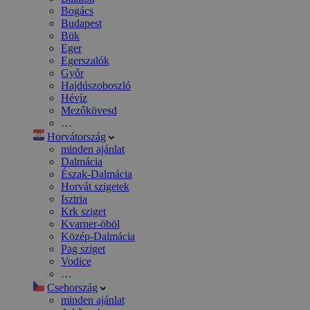
Bogács
Budapest
Bük
Eger
Egerszalók
Győr
Hajdúszoboszló
Hévíz
Mezőkövesd
…
Horvátország
minden ajánlat
Dalmácia
Észak-Dalmácia
Horvát szigetek
Isztria
Krk sziget
Kvarner-öböl
Közép-Dalmácia
Pag sziget
Vodice
…
Csehország
minden ajánlat