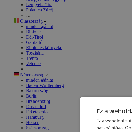
Lengyel-Tátra
Polanica Zdrój
…
Olaszország
minden ajánlat
Bibione
Dél-Tirol
Garda-tó
Rimini és környéke
Toszkána
Trento
Velence
…
Németország
minden ajánlat
Baden-Württemberg
Bajorország
Berlin
Brandenburg
Düsseldorf
Ez a webolda
Fekete erdő
Hamburg
Ez a weboldal süt
Hessen
használatával Ön 
Szászország