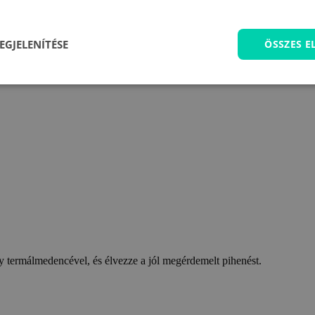
EGJELENÍTÉSE
ÖSSZES 
 termálmedencével, és élvezze a jól megérdemelt pihenést.