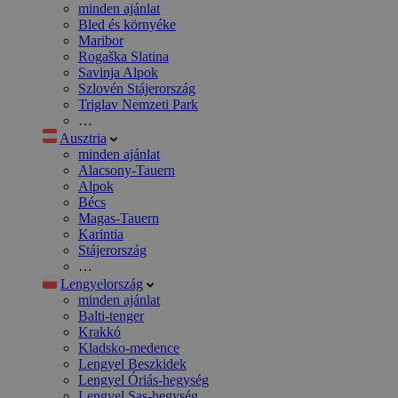
minden ajánlat
Bled és környéke
Maribor
Rogaška Slatina
Savinja Alpok
Szlovén Stájerország
Triglav Nemzeti Park
…
Ausztria
minden ajánlat
Alacsony-Tauern
Alpok
Bécs
Magas-Tauern
Karintia
Stájerország
…
Lengyelország
minden ajánlat
Balti-tenger
Krakkó
Kladsko-medence
Lengyel Beszkidek
Lengyel Óriás-hegység
Lengyel Sas-hegység