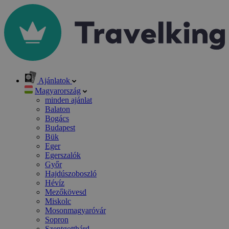
Ajánlatok
Magyarország
minden ajánlat
Balaton
Bogács
Budapest
Bük
Eger
Egerszalók
Győr
Hajdúszoboszló
Hévíz
Mezőkövesd
Miskolc
Mosonmagyaróvár
Sopron
Szentgotthárd