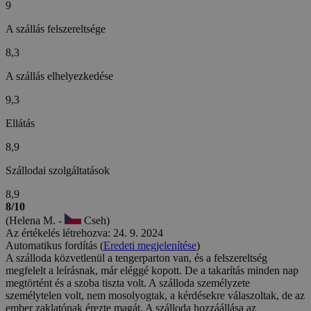
9
A szállás felszereltsége
8,3
A szállás elhelyezkedése
9,3
Ellátás
8,9
Szállodai szolgáltatások
8,9
8/10
(Helena M. -
Cseh)
Az értékelés létrehozva: 24. 9. 2024
Automatikus fordítás (
Eredeti megjelenítése
)
A szálloda közvetlenül a tengerparton van, és a felszereltség
megfelelt a leírásnak, már eléggé kopott. De a takarítás minden nap
megtörtént és a szoba tiszta volt. A szálloda személyzete
személytelen volt, nem mosolyogtak, a kérdésekre válaszoltak, de az
ember zaklatónak érezte magát. A szálloda hozzáállása az