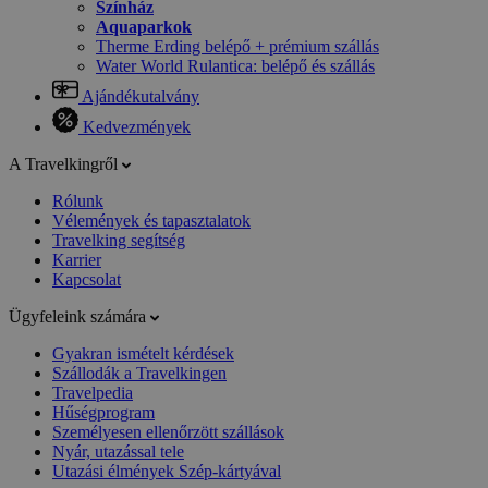
Színház
Aquaparkok
Therme Erding belépő + prémium szállás
Water World Rulantica: belépő és szállás
Ajándékutalvány
Kedvezmények
A Travelkingről
Rólunk
Vélemények és tapasztalatok
Travelking segítség
Karrier
Kapcsolat
Ügyfeleink számára
Gyakran ismételt kérdések
Szállodák a Travelkingen
Travelpedia
Hűségprogram
Személyesen ellenőrzött szállások
Nyár, utazással tele
Utazási élmények Szép-kártyával