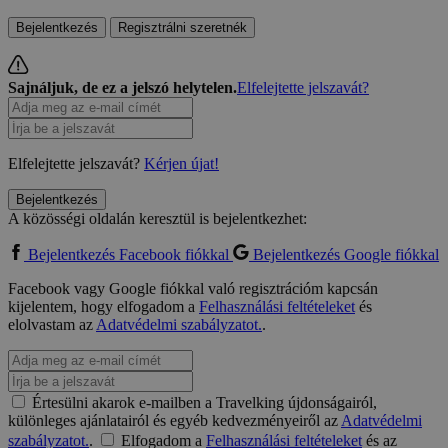
Bejelentkezés
Regisztrálni szeretnék
Sajnáljuk, de ez a jelszó helytelen.
Elfelejtette jelszavát?
Elfelejtette jelszavát?
Kérjen újat!
Bejelentkezés
A közösségi oldalán keresztül is bejelentkezhet:
Bejelentkezés Facebook fiókkal
Bejelentkezés Google fiókkal
Facebook vagy Google fiókkal való regisztrációm kapcsán
kijelentem, hogy elfogadom a
Felhasználási feltételeket
és
elolvastam az
Adatvédelmi szabályzatot.
.
Értesülni akarok e-mailben a Travelking újdonságairól,
különleges ajánlatairól és egyéb kedvezményeiről az
Adatvédelmi
szabályzatot.
.
Elfogadom a
Felhasználási feltételeket
és az