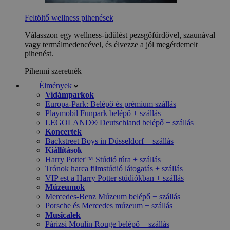
Feltöltő wellness pihenések
Válasszon egy wellness-üdülést pezsgőfürdővel, szaunával
vagy termálmedencével, és élvezze a jól megérdemelt
pihenést.
Pihenni szeretnék
Élmények
Vidámparkok
Europa-Park: Belépő és prémium szállás
Playmobil Funpark belépő + szállás
LEGOLAND® Deutschland belépő + szállás
Koncertek
Backstreet Boys in Düsseldorf + szállás
Kiállítások
Harry Potter™ Stúdió túra + szállás
Trónok harca filmstúdió látogatás + szállás
VIP est a Harry Potter stúdiókban + szállás
Múzeumok
Mercedes-Benz Múzeum belépő + szállás
Porsche és Mercedes múzeum + szállás
Musicalek
Párizsi Moulin Rouge belépő + szállás