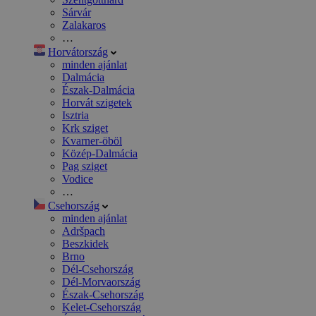
Sárvár
Zalakaros
…
Horvátország
minden ajánlat
Dalmácia
Észak-Dalmácia
Horvát szigetek
Isztria
Krk sziget
Kvarner-öböl
Közép-Dalmácia
Pag sziget
Vodice
…
Csehország
minden ajánlat
Adršpach
Beszkidek
Brno
Dél-Csehország
Dél-Morvaország
Észak-Csehország
Kelet-Csehország