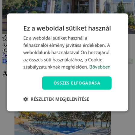
Ez a weboldal sütiket használ
Ez a weboldal sütiket használ a
felhasználói élmény javítása érdekében. A
8,4/10
(Összesen
8 értékelés
)
weboldalunk használatával Ön hozzájárul
Összes vélemény megtekintése
az összes süti használatához, a Cookie
Hotel Punta **** - mapa
szabályzatunknak megfelelően.
Bővebben
Aktuális ajánlatunk Hotel Punta ****
ÖSSZES ELFOGADÁSA
RÉSZLETEK MEGJELENÍTÉSE