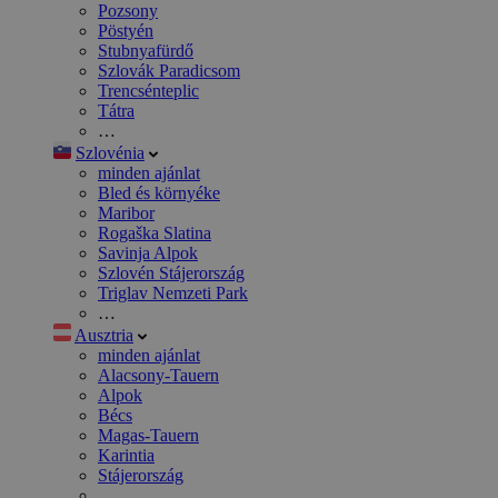
Pozsony
Pöstyén
Stubnyafürdő
Szlovák Paradicsom
Trencsénteplic
Tátra
…
Szlovénia
minden ajánlat
Bled és környéke
Maribor
Rogaška Slatina
Savinja Alpok
Szlovén Stájerország
Triglav Nemzeti Park
…
Ausztria
minden ajánlat
Alacsony-Tauern
Alpok
Bécs
Magas-Tauern
Karintia
Stájerország
…