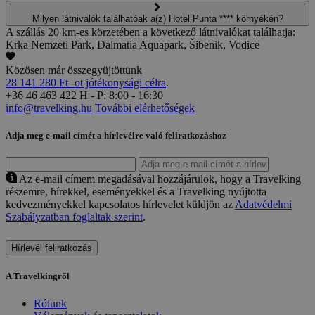
Milyen látnivalók találhatóak a(z) Hotel Punta **** környékén?
A szállás 20 km-es körzetében a következő látnivalókat találhatja:
Krka Nemzeti Park, Dalmatia Aquapark, Šibenik, Vodice
Közösen már összegyüjtöttünk
28 141 280 Ft -ot jótékonysági célra
.
+36 46 463 422
H - P: 8:00 - 16:30
info@travelking.hu
További elérhetőségek
Adja meg e-mail címét a hírlevélre való feliratkozáshoz
Az e-mail címem megadásával hozzájárulok, hogy a Travelking
részemre, hírekkel, eseményekkel és a Travelking nyújtotta
kedvezményekkel kapcsolatos hírlevelet küldjön az
Adatvédelmi
Szabályzatban foglaltak szerint
.
Hírlevél feliratkozás
A Travelkingről
Rólunk