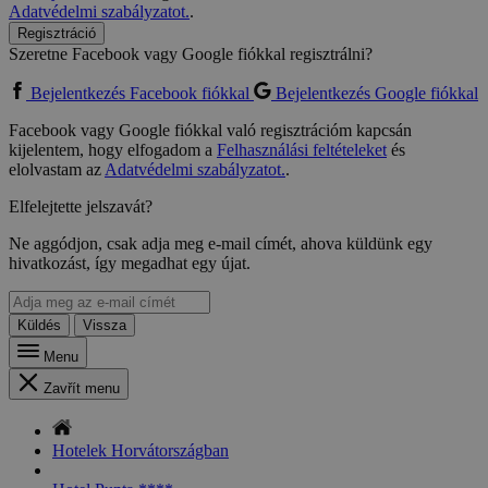
Adatvédelmi szabályzatot.
.
Regisztráció
Szeretne Facebook vagy Google fiókkal regisztrálni?
Bejelentkezés Facebook fiókkal
Bejelentkezés Google fiókkal
Facebook vagy Google fiókkal való regisztrációm kapcsán
kijelentem, hogy elfogadom a
Felhasználási feltételeket
és
elolvastam az
Adatvédelmi szabályzatot.
.
Elfelejtette jelszavát?
Ne aggódjon, csak adja meg e-mail címét, ahova küldünk egy
hivatkozást, így megadhat egy újat.
Küldés
Vissza
Menu
Zavřít menu
Hotelek Horvátországban