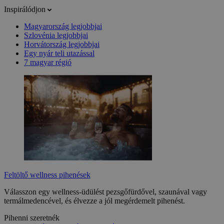
Inspirálódjon
Magyarország legjobbjai
Szlovénia legjobbjai
Horvátország legjobbjai
Egy nyár teli utazással
7 magyar régió
Feltöltő wellness pihenések
Válasszon egy wellness-üdülést pezsgőfürdővel, szaunával vagy
termálmedencével, és élvezze a jól megérdemelt pihenést.
Pihenni szeretnék