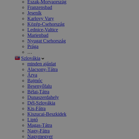
Észak-Morvaország
Franzensbad
Jeseník
Karlovy Vary
Közép-Csehország
Lednice-Valtice
Marienbad
Nyugat Csehország
Prága
…
Szlovákia
minden ajánlat
Alacsony-Tátra
Árva
Bajmóc
Besenyőfalu
Bélai-Tátra
Dunaszerdahely
Dél-Szlovákia
Kis-Fátra
Kiszucai-Beszkidek
Liptó
Magas-Tátra
Nagy-Fátra
Nagymegyer