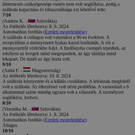
átütemezés szükségessége esetén nem volt segítőkész, pedig a
szálloda kapacitása és kihasználtsága ezt lehetővé tette.
7/10
(Andrea K. -
Szlovákia)
Az értékelés létrehozva: 8. 9. 2024
Automatikus fordítás (
Eredeti megjelenítése
)
A szálloda 4 csillagos volt valamikor a 90-es években. A
recepcióban a mennyezetet lyukas karral borították. A víz a
mennyezetről vödrökbe folyt. A fürdőszoba csempéi repedtek, az
erkélyen az üvegek mind megrepedtek, az ágy támlája mind
lekapart. De ismét az ágy tiszta volt.
9/10
(Anita F. -
Magyarország)
Az értékelés létrehozva: 19. 8. 2024
A szálloda környezete és a kilátás csodálatos. A leírásnak megfelelő
volt a szálloda. Az étkezéssel volt némi probléma. A vassoránál a 6
alkalommal szinte mindig ugyaza volt a választék. A személyzet
segítőkész, kedves.
8/10
(Veronika M. -
Szlovákia)
Az értékelés létrehozva: 1. 8. 2024
Automatikus fordítás (
Eredeti megjelenítése
)
Átlagos
10/10