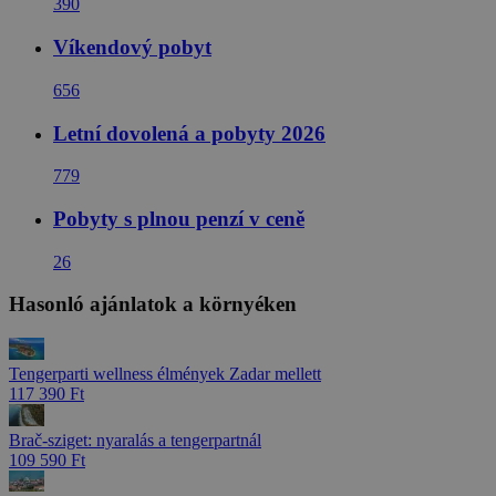
390
Víkendový pobyt
656
Letní dovolená a pobyty 2026
779
Pobyty s plnou penzí v ceně
26
Hasonló ajánlatok a környéken
Tengerparti wellness élmények Zadar mellett
117 390 Ft
Brač-sziget: nyaralás a tengerpartnál
109 590 Ft