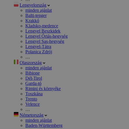
Lengyelország
minden ajánlat
Balti-tenger
Krakkó
Kladsko-medence
Lengyel Beszkidek
Lengyel Óriás-hegység
Lengyel Sas-hegység
Lengyel-Tátra
Polanica Zdrój
…
Olaszország
minden ajánlat
Bibione
Dél-Tirol
Garda-tó
Rimini és környéke
Toszkána
Trento
Velence
…
Németország
minden ajánlat
Baden-Württemberg