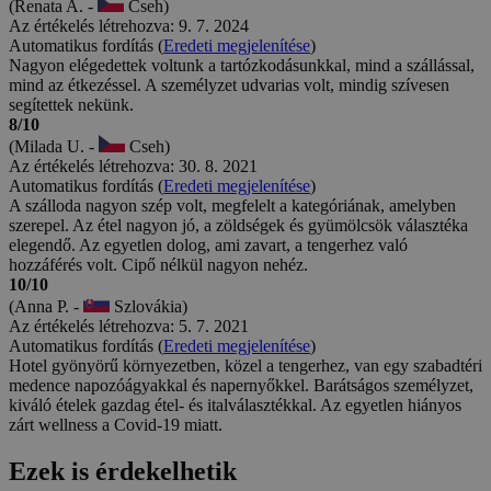
(Renata A. -
Cseh)
Az értékelés létrehozva: 9. 7. 2024
Automatikus fordítás (
Eredeti megjelenítése
)
Nagyon elégedettek voltunk a tartózkodásunkkal, mind a szállással,
mind az étkezéssel. A személyzet udvarias volt, mindig szívesen
segítettek nekünk.
8/10
(Milada U. -
Cseh)
Az értékelés létrehozva: 30. 8. 2021
Automatikus fordítás (
Eredeti megjelenítése
)
A szálloda nagyon szép volt, megfelelt a kategóriának, amelyben
szerepel. Az étel nagyon jó, a zöldségek és gyümölcsök választéka
elegendő. Az egyetlen dolog, ami zavart, a tengerhez való
hozzáférés volt. Cipő nélkül nagyon nehéz.
10/10
(Anna P. -
Szlovákia)
Az értékelés létrehozva: 5. 7. 2021
Automatikus fordítás (
Eredeti megjelenítése
)
Hotel gyönyörű környezetben, közel a tengerhez, van egy szabadtéri
medence napozóágyakkal és napernyőkkel. Barátságos személyzet,
kiváló ételek gazdag étel- és italválasztékkal. Az egyetlen hiányos
zárt wellness a Covid-19 miatt.
Ezek is érdekelhetik