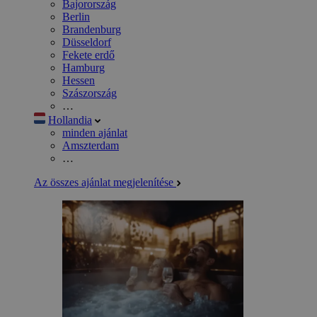
Bajorország
Berlin
Brandenburg
Düsseldorf
Fekete erdő
Hamburg
Hessen
Szászország
…
Hollandia
minden ajánlat
Amszterdam
…
Az összes ajánlat megjelenítése