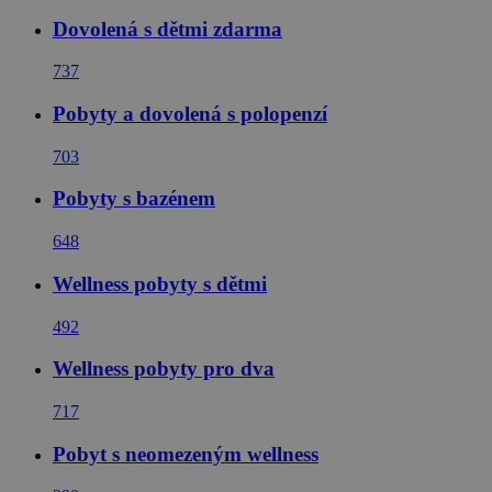
Dovolená s dětmi zdarma
737
Pobyty a dovolená s polopenzí
703
Pobyty s bazénem
648
Wellness pobyty s dětmi
492
Wellness pobyty pro dva
717
Pobyt s neomezeným wellness