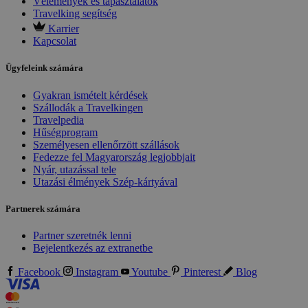
Vélemények és tapasztalatok
Travelking segítség
Karrier
Kapcsolat
Ügyfeleink számára
Gyakran ismételt kérdések
Szállodák a Travelkingen
Travelpedia
Hűségprogram
Személyesen ellenőrzött szállások
Fedezze fel Magyarország legjobbjait
Nyár, utazással tele
Utazási élmények Szép-kártyával
Partnerek számára
Partner szeretnék lenni
Bejelentkezés az extranetbe
Facebook
Instagram
Youtube
Pinterest
Blog