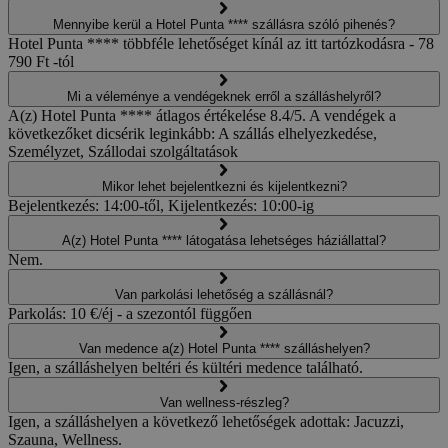
Mennyibe kerül a Hotel Punta **** szállásra szóló pihenés?
Hotel Punta **** többféle lehetőséget kínál az itt tartózkodásra - 78
790 Ft -tól
Mi a véleménye a vendégeknek erről a szálláshelyről?
A(z) Hotel Punta **** átlagos értékelése 8.4/5. A vendégek a
következőket dicsérik leginkább: A szállás elhelyezkedése,
Személyzet, Szállodai szolgáltatások
Mikor lehet bejelentkezni és kijelentkezni?
Bejelentkezés: 14:00-től, Kijelentkezés: 10:00-ig
A(z) Hotel Punta **** látogatása lehetséges háziállattal?
Nem.
Van parkolási lehetőség a szállásnál?
Parkolás: 10 €/éj - a szezontól függően
Van medence a(z) Hotel Punta **** szálláshelyen?
Igen, a szálláshelyen beltéri és kültéri medence található.
Van wellness-részleg?
Igen, a szálláshelyen a következő lehetőségek adottak: Jacuzzi,
Szauna, Wellness.