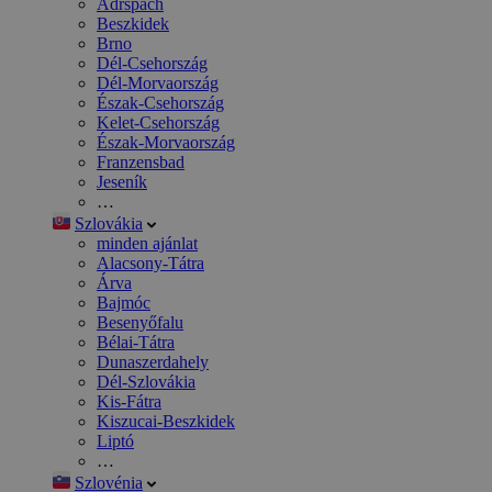
Adršpach
Beszkidek
Brno
Dél-Csehország
Dél-Morvaország
Észak-Csehország
Kelet-Csehország
Észak-Morvaország
Franzensbad
Jeseník
…
Szlovákia
minden ajánlat
Alacsony-Tátra
Árva
Bajmóc
Besenyőfalu
Bélai-Tátra
Dunaszerdahely
Dél-Szlovákia
Kis-Fátra
Kiszucai-Beszkidek
Liptó
…
Szlovénia