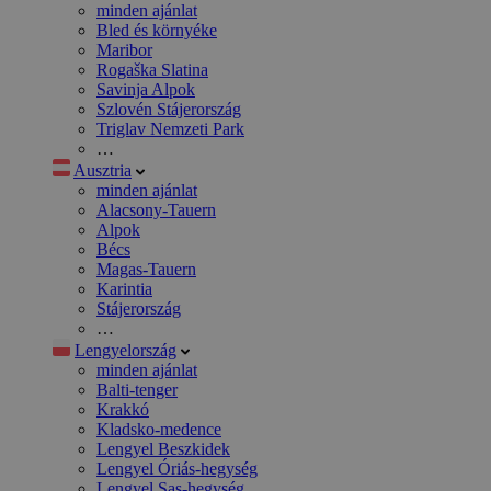
minden ajánlat
Bled és környéke
Maribor
Rogaška Slatina
Savinja Alpok
Szlovén Stájerország
Triglav Nemzeti Park
…
Ausztria
minden ajánlat
Alacsony-Tauern
Alpok
Bécs
Magas-Tauern
Karintia
Stájerország
…
Lengyelország
minden ajánlat
Balti-tenger
Krakkó
Kladsko-medence
Lengyel Beszkidek
Lengyel Óriás-hegység
Lengyel Sas-hegység