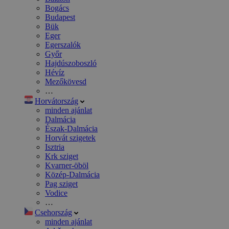
Bogács
Budapest
Bük
Eger
Egerszalók
Győr
Hajdúszoboszló
Hévíz
Mezőkövesd
…
Horvátország
minden ajánlat
Dalmácia
Észak-Dalmácia
Horvát szigetek
Isztria
Krk sziget
Kvarner-öböl
Közép-Dalmácia
Pag sziget
Vodice
…
Csehország
minden ajánlat