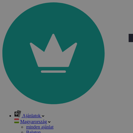
Ajánlatok
Magyarország
minden ajánlat
Balaton