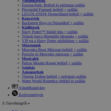
Vidámparkok
Europa-Park: Belépő és prémium szállás
Playmobil Funpark belépő + szállás
LEGOLAND® Deutschland belépő + szállás
Koncertek
Backstreet Boys in Düsseldorf + szállás
Kiállítások
Harry Potter™ Stúdió túra + szállás
Trónok harca filmstúdió látogatás + szállás
VIP est a Harry Potter stúdiókban + szállás
Múzeumok
Mercedes-Benz Múzeum belépő + szállás
Porsche és Mercedes múzeum + szállás
Musicalek
Párizsi Moulin Rouge belépő + szállás
Színház
Aquaparkok
Therme Erding belépő + prémium szállás
Water World Rulantica: belépő és szállás
Ajándékutalvány
Kedvezmények
A Travelkingről