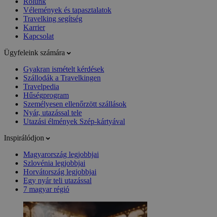
Rólunk
Vélemények és tapasztalatok
Travelking segítség
Karrier
Kapcsolat
Ügyfeleink számára
Gyakran ismételt kérdések
Szállodák a Travelkingen
Travelpedia
Hűségprogram
Személyesen ellenőrzött szállások
Nyár, utazással tele
Utazási élmények Szép-kártyával
Inspirálódjon
Magyarország legjobbjai
Szlovénia legjobbjai
Horvátország legjobbjai
Egy nyár teli utazással
7 magyar régió