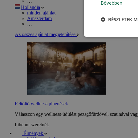
…
Bővebben
Hollandia
minden ajánlat
Amszterdam
RÉSZLETEK M
…
Az összes ajánlat megjelenítése
Feltöltő wellness pihenések
Válasszon egy wellness-üdülést pezsgőfürdővel, szaunával vagy
Pihenni szeretnék
Élmények