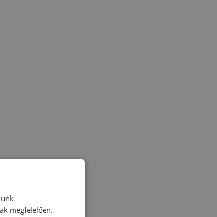
lunk
nak megfelelően.