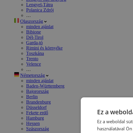
Lengyel-Tátra
Polanica Zdrój
…
Olaszország
minden ajánlat
Bibione
Dél-Tirol
Garda-tó
Rimini és környéke
Toszkána
Trento
Velence
…
Németország
minden ajánlat
Baden-Württemberg
Bajorország
Berlin
Brandenburg
Düsseldorf
Ez a webolda
Fekete erdő
Hamburg
Ez a weboldal süt
Hessen
használatával Ön 
Szászország