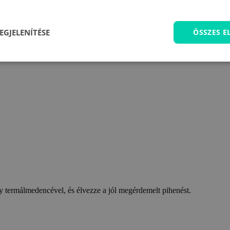
EGJELENÍTÉSE
ÖSSZES 
 termálmedencével, és élvezze a jól megérdemelt pihenést.