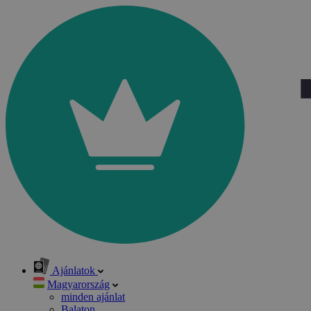
Ajánlatok
Magyarország
minden ajánlat
Balaton