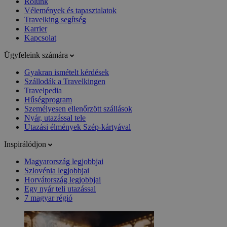
Rólunk
Vélemények és tapasztalatok
Travelking segítség
Karrier
Kapcsolat
Ügyfeleink számára
Gyakran ismételt kérdések
Szállodák a Travelkingen
Travelpedia
Hűségprogram
Személyesen ellenőrzött szállások
Nyár, utazással tele
Utazási élmények Szép-kártyával
Inspirálódjon
Magyarország legjobbjai
Szlovénia legjobbjai
Horvátország legjobbjai
Egy nyár teli utazással
7 magyar régió