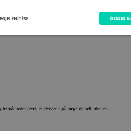
EGJELENÍTÉSE
ÖSSZES 
 termálmedencével, és élvezze a jól megérdemelt pihenést.