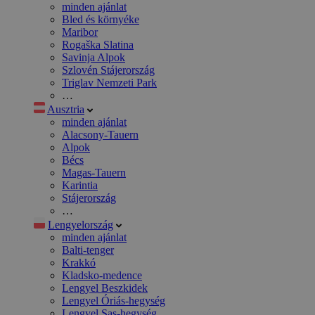
minden ajánlat
Bled és környéke
Maribor
Rogaška Slatina
Savinja Alpok
Szlovén Stájerország
Triglav Nemzeti Park
…
Ausztria
minden ajánlat
Alacsony-Tauern
Alpok
Bécs
Magas-Tauern
Karintia
Stájerország
…
Lengyelország
minden ajánlat
Balti-tenger
Krakkó
Kladsko-medence
Lengyel Beszkidek
Lengyel Óriás-hegység
Lengyel Sas-hegység