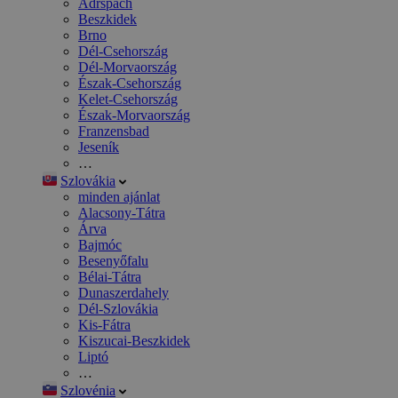
Adršpach
Beszkidek
Brno
Dél-Csehország
Dél-Morvaország
Észak-Csehország
Kelet-Csehország
Észak-Morvaország
Franzensbad
Jeseník
…
Szlovákia
minden ajánlat
Alacsony-Tátra
Árva
Bajmóc
Besenyőfalu
Bélai-Tátra
Dunaszerdahely
Dél-Szlovákia
Kis-Fátra
Kiszucai-Beszkidek
Liptó
…
Szlovénia