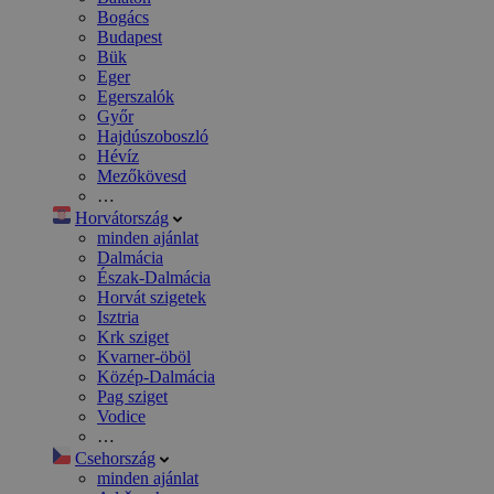
Bogács
Budapest
Bük
Eger
Egerszalók
Győr
Hajdúszoboszló
Hévíz
Mezőkövesd
…
Horvátország
minden ajánlat
Dalmácia
Észak-Dalmácia
Horvát szigetek
Isztria
Krk sziget
Kvarner-öböl
Közép-Dalmácia
Pag sziget
Vodice
…
Csehország
minden ajánlat