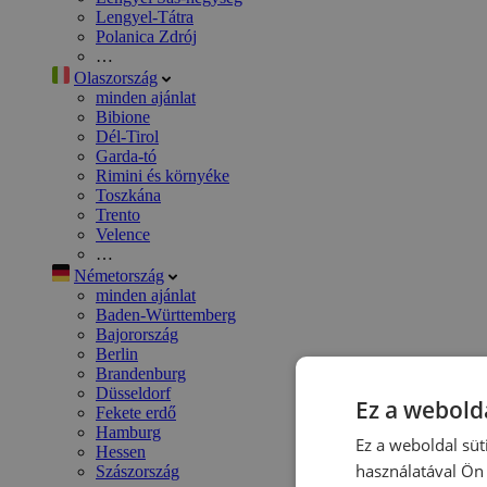
Lengyel-Tátra
Polanica Zdrój
…
Olaszország
minden ajánlat
Bibione
Dél-Tirol
Garda-tó
Rimini és környéke
Toszkána
Trento
Velence
…
Németország
minden ajánlat
Baden-Württemberg
Bajorország
Berlin
Brandenburg
Düsseldorf
Ez a webolda
Fekete erdő
Hamburg
Ez a weboldal süt
Hessen
használatával Ön 
Szászország