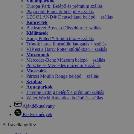
Vidámparkok
Europa-Park: Belépő és prémium szállás
Playmobil Funpark belépő + szállás
LEGOLAND® Deutschland belépő + szállás
Koncertek
Backstreet Boys in Düsseldorf + szállás
Kiállítások
Harry Potter™ Stúdió túra + szállás
Trónok harca filmstúdió látogatás + szállás
VIP est a Harry Potter stúdiókban + szállás
Múzeumok
Mercedes-Benz Múzeum belépő + szállás
Porsche és Mercedes múzeum + szállás
Musicalek
Párizsi Moulin Rouge belépő + szállás
Színház
Aquaparkok
Therme Erding belépő + prémium szállás
Water World Rulantica: belépő és szállás
Ajándékutalvány
Kedvezmények
A Travelkingről