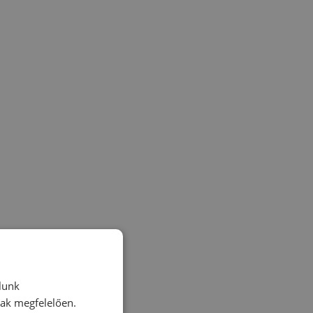
lunk
nak megfelelően.