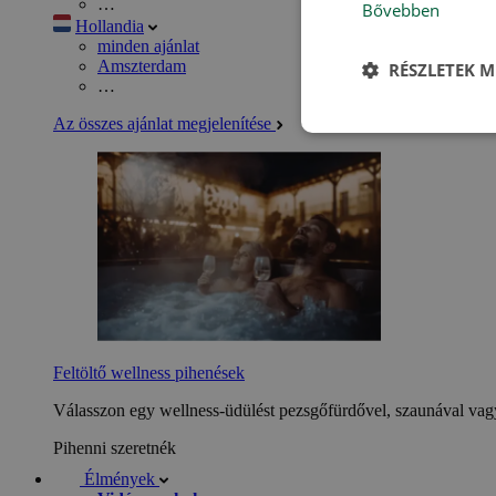
…
Bővebben
Hollandia
minden ajánlat
Amszterdam
RÉSZLETEK M
…
Az összes ajánlat megjelenítése
Feltöltő wellness pihenések
Válasszon egy wellness-üdülést pezsgőfürdővel, szaunával vagy
Pihenni szeretnék
Élmények