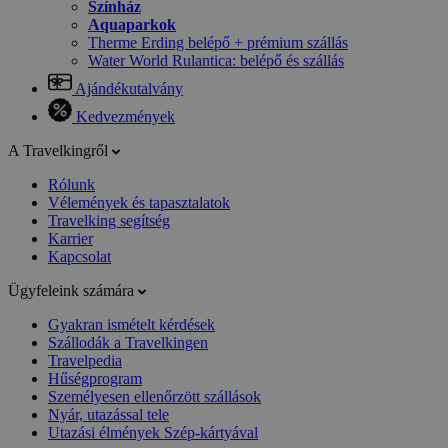
Színház
Aquaparkok
Therme Erding belépő + prémium szállás
Water World Rulantica: belépő és szállás
Ajándékutalvány
Kedvezmények
A Travelkingről
Rólunk
Vélemények és tapasztalatok
Travelking segítség
Karrier
Kapcsolat
Ügyfeleink számára
Gyakran ismételt kérdések
Szállodák a Travelkingen
Travelpedia
Hűségprogram
Személyesen ellenőrzött szállások
Nyár, utazással tele
Utazási élmények Szép-kártyával