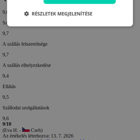
9,6/10
RÉSZLETEK MEGJELENÍTÉSE
Személyzet
9,7
A szállás felszereltsége
9,7
A szállás elhelyezkedése
9,4
Ellátás
9,5
Szállodai szolgáltatások
9,6
9/10
(Eva H. -
Cseh)
Az értékelés létrehozva: 13. 7. 2026