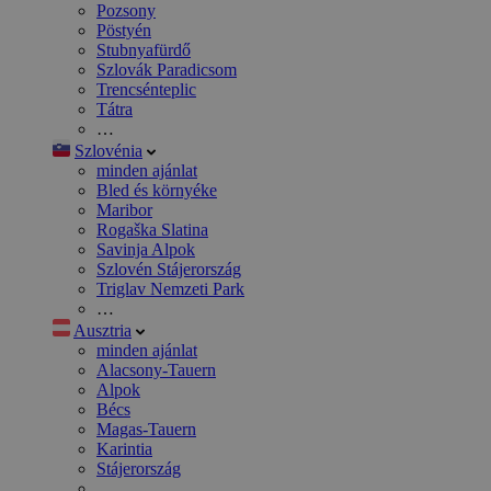
Pozsony
Pöstyén
Stubnyafürdő
Szlovák Paradicsom
Trencsénteplic
Tátra
…
Szlovénia
minden ajánlat
Bled és környéke
Maribor
Rogaška Slatina
Savinja Alpok
Szlovén Stájerország
Triglav Nemzeti Park
…
Ausztria
minden ajánlat
Alacsony-Tauern
Alpok
Bécs
Magas-Tauern
Karintia
Stájerország
…