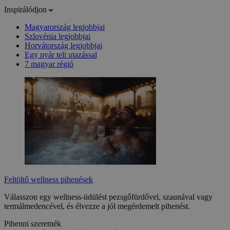
Inspirálódjon
Magyarország legjobbjai
Szlovénia legjobbjai
Horvátország legjobbjai
Egy nyár teli utazással
7 magyar régió
Feltöltő wellness pihenések
Válasszon egy wellness-üdülést pezsgőfürdővel, szaunával vagy
termálmedencével, és élvezze a jól megérdemelt pihenést.
Pihenni szeretnék