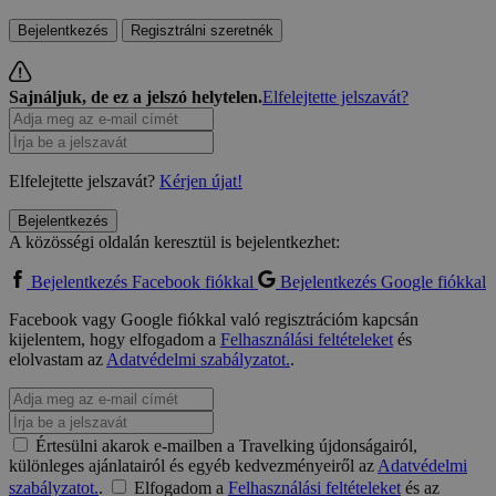
Bejelentkezés
Regisztrálni szeretnék
Sajnáljuk, de ez a jelszó helytelen.
Elfelejtette jelszavát?
Elfelejtette jelszavát?
Kérjen újat!
Bejelentkezés
A közösségi oldalán keresztül is bejelentkezhet:
Bejelentkezés Facebook fiókkal
Bejelentkezés Google fiókkal
Facebook vagy Google fiókkal való regisztrációm kapcsán
kijelentem, hogy elfogadom a
Felhasználási feltételeket
és
elolvastam az
Adatvédelmi szabályzatot.
.
Értesülni akarok e-mailben a Travelking újdonságairól,
különleges ajánlatairól és egyéb kedvezményeiről az
Adatvédelmi
szabályzatot.
.
Elfogadom a
Felhasználási feltételeket
és az