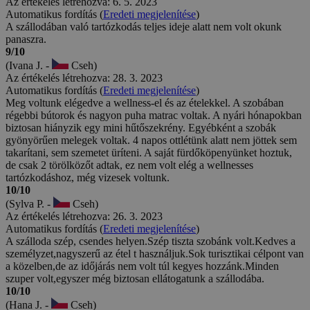
Az értékelés létrehozva: 6. 5. 2023
Automatikus fordítás (
Eredeti megjelenítése
)
A szállodában való tartózkodás teljes ideje alatt nem volt okunk
panaszra.
9/10
(Ivana J. -
Cseh)
Az értékelés létrehozva: 28. 3. 2023
Automatikus fordítás (
Eredeti megjelenítése
)
Meg voltunk elégedve a wellness-el és az ételekkel. A szobában
régebbi bútorok és nagyon puha matrac voltak. A nyári hónapokban
biztosan hiányzik egy mini hűtőszekrény. Egyébként a szobák
gyönyörűen melegek voltak. 4 napos ottlétünk alatt nem jöttek sem
takarítani, sem szemetet üríteni. A saját fürdőköpenyünket hoztuk,
de csak 2 törölközőt adtak, ez nem volt elég a wellnesses
tartózkodáshoz, még vizesek voltunk.
10/10
(Sylva P. -
Cseh)
Az értékelés létrehozva: 26. 3. 2023
Automatikus fordítás (
Eredeti megjelenítése
)
A szálloda szép, csendes helyen.Szép tiszta szobánk volt.Kedves a
személyzet,nagyszerű az étel t használjuk.Sok turisztikai célpont van
a közelben,de az időjárás nem volt túl kegyes hozzánk.Minden
szuper volt,egyszer még biztosan ellátogatunk a szállodába.
10/10
(Hana J. -
Cseh)