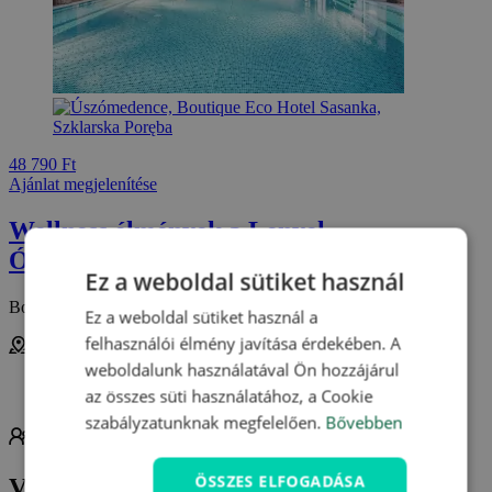
48 790 Ft
Ajánlat megjelenítése
Wellness élmények a Lenyel
Óriáshegységben
Ez a weboldal sütiket használ
Boutique Eco Hotel Sasanka ***
Ez a weboldal sütiket használ a
felhasználói élmény javítása érdekében. A
Szklarska Poręba
weboldalunk használatával Ön hozzájárul
az összes süti használatához, a Cookie
Lengyelország
szabályzatunknak megfelelően.
Bővebben
2 fő részére
Félpanziós ellátás
Wellness korlátlan
ÖSSZES ELFOGADÁSA
Vendégvélemények