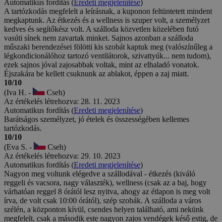
Automatikus fordítás (
Eredeti megjelenítése
)
A tartózkodás megfelelt a leírásnak, a kuponon feltüntetett mindent
megkaptunk. Az étkezés és a wellness is szuper volt, a személyzet
kedves és segítőkész volt. A szálloda közvetlen közelében futó
vasúti sínek nem zavartak minket. Sajnos azonban a szálloda
műszaki berendezései fölötti kis szobát kaptuk meg (valószínűleg a
légkondicionálóhoz tartozó ventilátorok, szivattyúk... nem tudom),
ezek sajnos jóval zajosabbak voltak, mint az elhaladó vonatok.
Éjszakára be kellett csuknunk az ablakot, éppen a zaj miatt.
10/10
(Iva H. -
Cseh)
Az értékelés létrehozva: 28. 11. 2023
Automatikus fordítás (
Eredeti megjelenítése
)
Barátságos személyzet, jó ételek és összességében kellemes
tartózkodás.
10/10
(Eva S. -
Cseh)
Az értékelés létrehozva: 29. 10. 2023
Automatikus fordítás (
Eredeti megjelenítése
)
Nagyon meg voltunk elégedve a szállodával - étkezés (kiváló
reggeli és vacsora, nagy választék), wellness (csak az a baj, hogy
várhatóan reggel 8 órától lesz nyitva, ahogy az étlapon is meg volt
írva, de volt csak 10:00 órától), szép szobák. A szálloda a város
szélén, a központon kívül, csendes helyen található, ami nekünk
megfelelt. csak a második este nagyon zajos vendégek késő estig, de