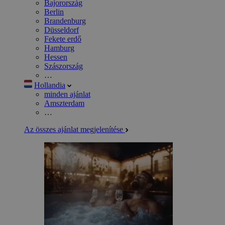
Bajorország
Berlin
Brandenburg
Düsseldorf
Fekete erdő
Hamburg
Hessen
Szászország
…
Hollandia
minden ajánlat
Amszterdam
…
Az összes ajánlat megjelenítése