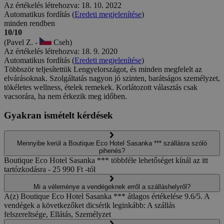
Az értékelés létrehozva: 18. 10. 2022
Automatikus fordítás (
Eredeti megjelenítése
)
minden rendben
10/10
(Pavel Z. -
Cseh)
Az értékelés létrehozva: 18. 9. 2020
Automatikus fordítás (
Eredeti megjelenítése
)
Többször teljesítettük Lengyelországot, és minden megfelelt az
elvárásoknak. Szolgáltatás nagyon jó szinten, barátságos személyzet,
tökéletes wellness, ételek remekek. Korlátozott választás csak
vacsorára, ha nem érkezik meg időben.
Gyakran ismételt kérdések
Mennyibe kerül a Boutique Eco Hotel Sasanka *** szállásra szóló
pihenés?
Boutique Eco Hotel Sasanka *** többféle lehetőséget kínál az itt
tartózkodásra - 25 990 Ft -tól
Mi a véleménye a vendégeknek erről a szálláshelyről?
A(z) Boutique Eco Hotel Sasanka *** átlagos értékelése 9.6/5. A
vendégek a következőket dicsérik leginkább: A szállás
felszereltsége, Ellátás, Személyzet