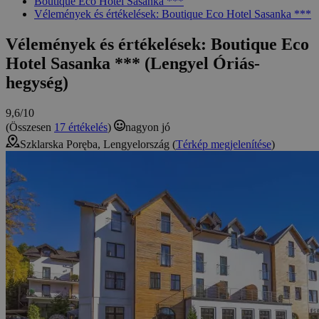
Boutique Eco Hotel Sasanka ***
Vélemények és értékelések: Boutique Eco Hotel Sasanka ***
Vélemények és értékelések: Boutique Eco
Hotel Sasanka *** (Lengyel Óriás-
hegység)
9,6/10
(Összesen
17 értékelés
)
nagyon jó
Szklarska Poręba, Lengyelország (
Térkép megjelenítése
)