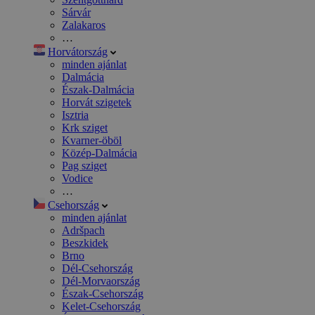
Sárvár
Zalakaros
…
Horvátország
minden ajánlat
Dalmácia
Észak-Dalmácia
Horvát szigetek
Isztria
Krk sziget
Kvarner-öböl
Közép-Dalmácia
Pag sziget
Vodice
…
Csehország
minden ajánlat
Adršpach
Beszkidek
Brno
Dél-Csehország
Dél-Morvaország
Észak-Csehország
Kelet-Csehország