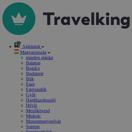
Ajánlatok
Magyarország
minden ajánlat
Balaton
Bogács
Budapest
Bük
Eger
Egerszalók
Győr
Hajdúszoboszló
Hévíz
Mezőkövesd
Miskolc
Mosonmagyaróvár
Sopron
Szentgotthárd