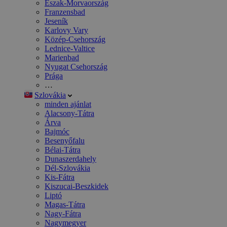
Észak-Morvaország
Franzensbad
Jeseník
Karlovy Vary
Közép-Csehország
Lednice-Valtice
Marienbad
Nyugat Csehország
Prága
…
Szlovákia
minden ajánlat
Alacsony-Tátra
Árva
Bajmóc
Besenyőfalu
Bélai-Tátra
Dunaszerdahely
Dél-Szlovákia
Kis-Fátra
Kiszucai-Beszkidek
Liptó
Magas-Tátra
Nagy-Fátra
Nagymegyer