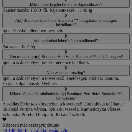
Mikor lehet bejelentkezni és kijelentkezni?
Bejelentkezés: 15:00-től, Kijelentkezés: 11:00-ig
A(z) Boutique Eco Hotel Sasanka *** látogatása lehetséges
háziállattal?
Igen. 50 Zł/éj ellenében bevihető
Van parkolási lehetőség a szállásnál?
Parkolás: 35 Zł/éj
Van medence a(z) Boutique Eco Hotel Sasanka *** szálláshelyen?
Igen, a szálláshelyen beltéri medence található.
Van wellness-részleg?
Igen, a szálláshelyen a következő lehetőségek adottak: Szauna,
Extra szolgáltatások, Wellness.
Milyen látnivalók találhatóak a(z) Boutique Eco Hotel Sasanka ***
környékén?
A szállás 20 km-es körzetében a következő látnivalókat találhatja:
Sklářská Poruba városa, Szklarki vízesés, Kamieńczyka vízesés,
Szklarska Poreba Dínópark, Krkavčí-sziklák
Közösen már összegyüjtöttünk
28 108 008 Ft -ot jótékonysági célra
.