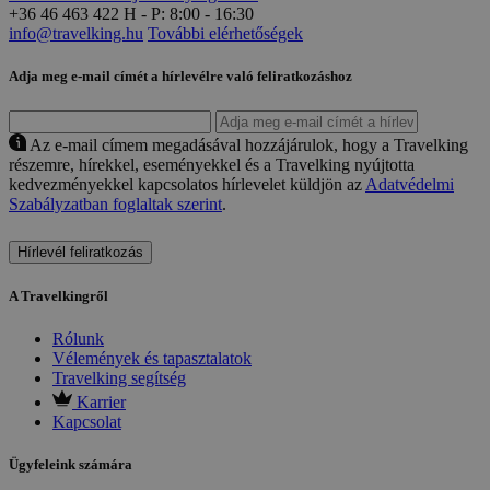
+36 46 463 422
H - P: 8:00 - 16:30
info@travelking.hu
További elérhetőségek
Adja meg e-mail címét a hírlevélre való feliratkozáshoz
Az e-mail címem megadásával hozzájárulok, hogy a Travelking
részemre, hírekkel, eseményekkel és a Travelking nyújtotta
kedvezményekkel kapcsolatos hírlevelet küldjön az
Adatvédelmi
Szabályzatban foglaltak szerint
.
Hírlevél feliratkozás
A Travelkingről
Rólunk
Vélemények és tapasztalatok
Travelking segítség
Karrier
Kapcsolat
Ügyfeleink számára