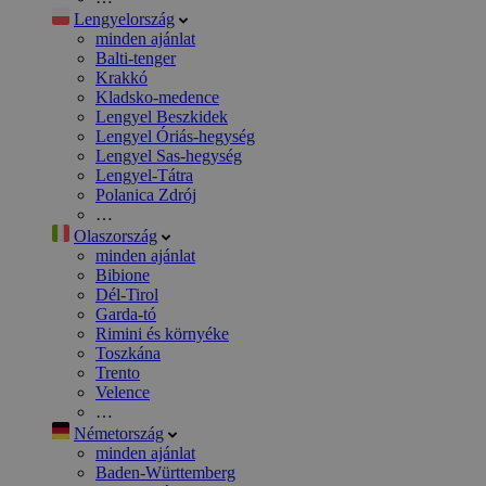
Lengyelország
minden ajánlat
Balti-tenger
Krakkó
Kladsko-medence
Lengyel Beszkidek
Lengyel Óriás-hegység
Lengyel Sas-hegység
Lengyel-Tátra
Polanica Zdrój
…
Olaszország
minden ajánlat
Bibione
Dél-Tirol
Garda-tó
Rimini és környéke
Toszkána
Trento
Velence
…
Németország
minden ajánlat
Baden-Württemberg