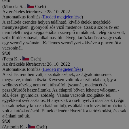
9/10
(Marcela S. -
Cseh)
Az értékelés létrehozva: 28. 10. 2022
Automatikus fordítás (
Eredeti megjelenítése
)
A szálloda csendes helyen található, kiváló ételek megfelelő
mennyiségben, gyönyörű sós vizű medence. Csak a szoba (9-es)
nem felelt meg a képgalériában szereplő mintáknak - elég kicsi volt,
szűk fürdőszobával, alkalmasabb hétvégi tartózkodásra vagy csak
egy személy számára. Kellemes személyzet - kivéve a pincérnőt a
vacsoránál.
9/10
(Petra K. -
Cseh)
Az értékelés létrehozva: 26. 10. 2022
Automatikus fordítás (
Eredeti megjelenítése
)
A szállás rendben volt, a szobák szépek, az ágyak nincsenek
megvetve, minden tiszta. Kevesen voltunk a szállodában, így a
wellness részleg nem volt túlzsúfolt (szaunát, medencét és
pezsgőfürdőt használtunk). Az étlapról bőven lehetett válogatni -
sós, édes, gyümölcs, zöldség. Valaha vacsorát szolgáltak fel,
egyébként svédasztalos. Hiányoztak a cseh nyelvű utasítások (végül
is csak néhány km-re a határon túl), és általában kevés információnk
volt a tartózkodásról. Ennek ellenére élveztük a tartózkodást, és csak
ajánlani tudjuk.
9/10
(Antonín K. -
Cseh)