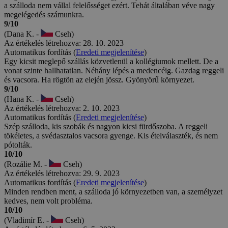
a szálloda nem vállal felelősséget ezért. Tehát általában véve nagy
megelégedés számunkra.
9/10
(Dana K. -
Cseh)
Az értékelés létrehozva: 28. 10. 2023
Automatikus fordítás (
Eredeti megjelenítése
)
Egy kicsit meglepő szállás közvetlenül a kollégiumok mellett. De a
vonat szinte hallhatatlan. Néhány lépés a medencéig. Gazdag reggeli
és vacsora. Ha rögtön az elején jössz. Gyönyörű környezet.
9/10
(Hana K. -
Cseh)
Az értékelés létrehozva: 2. 10. 2023
Automatikus fordítás (
Eredeti megjelenítése
)
Szép szálloda, kis szobák és nagyon kicsi fürdőszoba. A reggeli
tökéletes, a svédasztalos vacsora gyenge. Kis ételválaszték, és nem
pótolták.
10/10
(Rozálie M. -
Cseh)
Az értékelés létrehozva: 29. 9. 2023
Automatikus fordítás (
Eredeti megjelenítése
)
Minden rendben ment, a szálloda jó környezetben van, a személyzet
kedves, nem volt probléma.
10/10
(Vladimír E. -
Cseh)