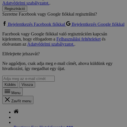
Adatvédelmi szabályzatot.
.
Regisztráció
Szeretne Facebook vagy Google fiókkal regisztrálni?
Bejelentkezés Facebook fiókkal
Bejelentkezés Google fiókkal
Facebook vagy Google fiókkal való regisztrációm kapcsán
kijelentem, hogy elfogadom a
Felhasználási feltételeket
és
elolvastam az
Adatvédelmi szabályzatot.
.
Elfelejtette jelszavát?
Ne aggódjon, csak adja meg e-mail címét, ahova küldünk egy
hivatkozást, így megadhat egy újat.
Küldés
Vissza
Menu
Zavřít menu