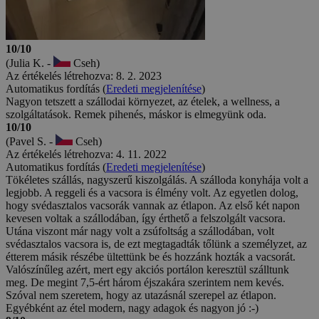
10/10
(Julia K. -
Cseh)
Az értékelés létrehozva: 8. 2. 2023
Automatikus fordítás (
Eredeti megjelenítése
)
Nagyon tetszett a szállodai környezet, az ételek, a wellness, a
szolgáltatások. Remek pihenés, máskor is elmegyünk oda.
10/10
(Pavel S. -
Cseh)
Az értékelés létrehozva: 4. 11. 2022
Automatikus fordítás (
Eredeti megjelenítése
)
Tökéletes szállás, nagyszerű kiszolgálás. A szálloda konyhája volt a
legjobb. A reggeli és a vacsora is élmény volt. Az egyetlen dolog,
hogy svédasztalos vacsorák vannak az étlapon. Az első két napon
kevesen voltak a szállodában, így érthető a felszolgált vacsora.
Utána viszont már nagy volt a zsúfoltság a szállodában, volt
svédasztalos vacsora is, de ezt megtagadták tőlünk a személyzet, az
étterem másik részébe ültettünk be és hozzánk hozták a vacsorát.
Valószínűleg azért, mert egy akciós portálon keresztül szálltunk
meg. De megint 7,5-ért három éjszakára szerintem nem kevés.
Szóval nem szeretem, hogy az utazásnál szerepel az étlapon.
Egyébként az étel modern, nagy adagok és nagyon jó :-)