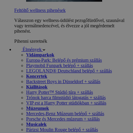
Feltöltő wellness pihenések
Válasszon egy wellness-üdülést pezsgőfürdővel, szaunával
vagy termálmedencével, és élvezze a jól megérdemelt
pihenést.
Pihenni szeretnék
Élmények
Vidámparkok
Europa-Park: Belépő és prémium szállás
Playmobil Funpark belépő + szállás
LEGOLAND® Deutschland belépő + szállás
Koncertek
Backstreet Boys in Düsseldorf + szállás
Kiállítások
Harry Potter™ Stúdió túra + szállás
Trónok harca filmstúdió látogatás + szállás
VIP est a Harry Potter stúdiókban + szállás
Múzeumok
Mercedes-Benz Múzeum belépő + szállás
Porsche és Mercedes múzeum + szállás
Musicalek
Párizsi Moulin Rouge belépő + szállás