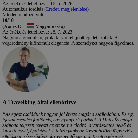
Az értékelés létrehozva: 16. 5. 2026
Automatikus fordítás (
Eredeti megjelenítése
)
Minden rendben volt.
10/10
(Ágnes D. -
Magyarország)
Az értékelés létrehozva: 28. 7. 2023
Nagyon átgondoltan, praktikusan felújított épület szobák. A
végeredmény kifinomult elegancia. A személyzet nagyon figyelmes.
A Travelking által ellenőrizve
“Az egész családunk nagyon jól érezte magát a szállodában. Ez egy
igazán csendes fürdőhely, egy gyönyörű parkkal. A Hotel Švicarija
szálloda teljesen leveszi az embert a lábáról a varázslatos belső és
külső tereivel, épületével. Utalványunknak köszönhetően félpanziós
ellátásban részesültünk, így elegendő energiánk volt a környék