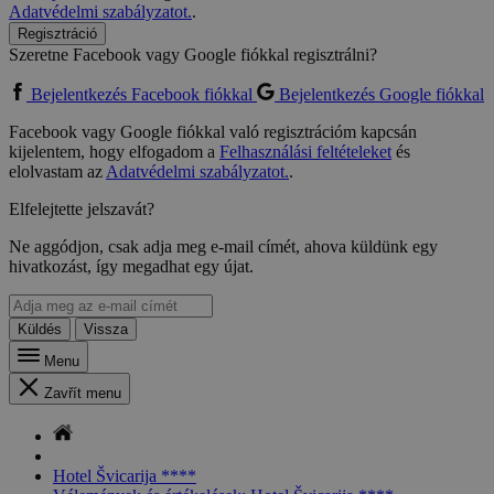
Adatvédelmi szabályzatot.
.
Regisztráció
Szeretne Facebook vagy Google fiókkal regisztrálni?
Bejelentkezés Facebook fiókkal
Bejelentkezés Google fiókkal
Facebook vagy Google fiókkal való regisztrációm kapcsán
kijelentem, hogy elfogadom a
Felhasználási feltételeket
és
elolvastam az
Adatvédelmi szabályzatot.
.
Elfelejtette jelszavát?
Ne aggódjon, csak adja meg e-mail címét, ahova küldünk egy
hivatkozást, így megadhat egy újat.
Küldés
Vissza
Menu
Zavřít menu
Hotel Švicarija ****