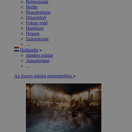
Bajorország
Berlin
Brandenburg
Düsseldorf
Fekete erdő
Hamburg
Hessen
Szászország
…
Hollandia
minden ajánlat
Amszterdam
…
Az összes ajánlat megjelenítése