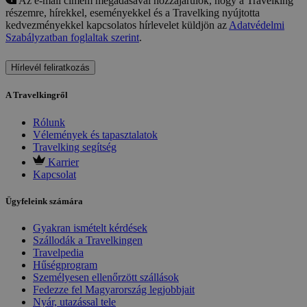
Az e-mail címem megadásával hozzájárulok, hogy a Travelking
részemre, hírekkel, eseményekkel és a Travelking nyújtotta
kedvezményekkel kapcsolatos hírlevelet küldjön az
Adatvédelmi
Szabályzatban foglaltak szerint
.
Hírlevél feliratkozás
A Travelkingről
Rólunk
Vélemények és tapasztalatok
Travelking segítség
Karrier
Kapcsolat
Ügyfeleink számára
Gyakran ismételt kérdések
Szállodák a Travelkingen
Travelpedia
Hűségprogram
Személyesen ellenőrzött szállások
Fedezze fel Magyarország legjobbjait
Nyár, utazással tele