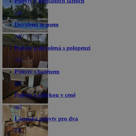
Pobyty v termálních lázních
180
Dovolená se psem
768
Pobyty a dovolená s polopenzí
703
Pobyty s bazénem
647
Pobyty s vířivkou v ceně
468
Lázeňské pobyty pro dva
251