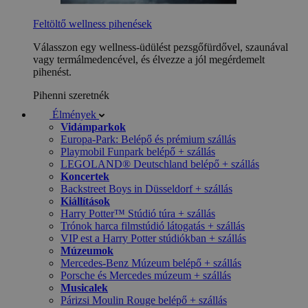
Feltöltő wellness pihenések
Válasszon egy wellness-üdülést pezsgőfürdővel, szaunával
vagy termálmedencével, és élvezze a jól megérdemelt
pihenést.
Pihenni szeretnék
Élmények
Vidámparkok
Europa-Park: Belépő és prémium szállás
Playmobil Funpark belépő + szállás
LEGOLAND® Deutschland belépő + szállás
Koncertek
Backstreet Boys in Düsseldorf + szállás
Kiállítások
Harry Potter™ Stúdió túra + szállás
Trónok harca filmstúdió látogatás + szállás
VIP est a Harry Potter stúdiókban + szállás
Múzeumok
Mercedes-Benz Múzeum belépő + szállás
Porsche és Mercedes múzeum + szállás
Musicalek
Párizsi Moulin Rouge belépő + szállás