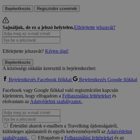
Bejelentkezés
Regisztrálni szeretnék
Sajnáljuk, de ez a jelszó helytelen.
Elfelejtette jelszavát?
Elfelejtette jelszavát?
Kérjen újat!
Bejelentkezés
A közösségi oldalán keresztül is bejelentkezhet:
Bejelentkezés Facebook fiókkal
Bejelentkezés Google fiókkal
Facebook vagy Google fiókkal való regisztrációm kapcsán
kijelentem, hogy elfogadom a
Felhasználási feltételeket
és
elolvastam az
Adatvédelmi szabályzatot.
.
Értesülni akarok e-mailben a Travelking újdonságairól,
különleges ajánlatairól és egyéb kedvezményeiről az
Adatvédelmi
szabályzatot.
.
Elfogadom a
Felhasználási feltételeket
és az