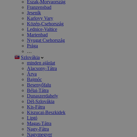
Észak-Morvaország
Franzensbad
Jeseník
Karlovy Vary
Közép-Csehország
Lednice-Valtice
Marienbad
Nyugat Csehország
Prága
…
Szlovákia
minden ajánlat
Alacsony-Tátra
Árva
Bajmóc
Besenyőfalu
Bélai-Tátra
Dunaszerdahely
Dél-Szlovákia
Kis-Fátra
Kiszucai-Beszkidek
Liptó
Magas-Tátra
Nagy-Fátra
Nagymegyer