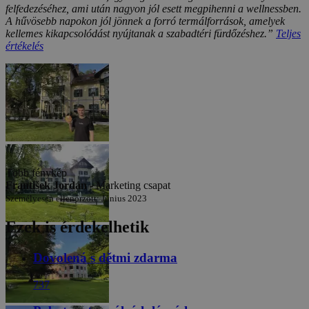
felfedezéséhez, ami után nagyon jól esett megpihenni a wellnessben.
A hűvösebb napokon jól jönnek a forró termálforrások, amelyek
kellemes kikapcsolódást nyújtanak a szabadtéri fürdőzéshez.”
Teljes
értékelés
Több fénykép
František Jordán -
Marketing csapat
Személyesen ellenőrzött: Június 2023
Ezek is érdekelhetik
Dovolená s dětmi zdarma
737