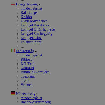
Lengyelország
minden ajánlat
Balti-tenger
Krakkó
Kladsko-medence
Lengyel Beszkidek
Lengyel Óriás-hegység
Lengyel Sas-hegység
Lengyel-Tátra
Polanica Zdrój
…
Olaszország
minden ajánlat
Bibione
Dél-Tirol
Garda-tó
Rimini és környéke
Toszkána
Trento
Velence
…
Németország
minden ajánlat
Baden-Württemberg