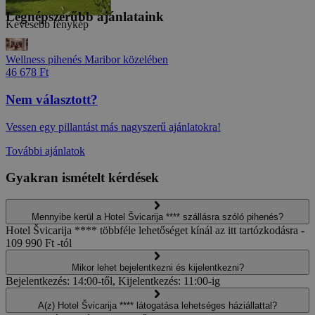
Legnépszerűbb ajánlataink
Kevesebb fénykép
Wellness pihenés Maribor közelében
46 678 Ft
Nem választott?
Vessen egy pillantást más nagyszerű ajánlatokra!
További ajánlatok
Gyakran ismételt kérdések
Mennyibe kerül a Hotel Švicarija **** szállásra szóló pihenés?
Hotel Švicarija **** többféle lehetőséget kínál az itt tartózkodásra -
109 990 Ft -tól
Mikor lehet bejelentkezni és kijelentkezni?
Bejelentkezés: 14:00-től, Kijelentkezés: 11:00-ig
A(z) Hotel Švicarija **** látogatása lehetséges háziállattal?