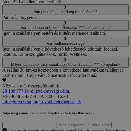
Igen. 25 €/éj ellenében bevihető
Van parkolási lehetőség a szállásnál?
Parkolás: Ingyenes
Van medence a(z) Hotel Švicarija **** szálláshelyen?
Igen, a szálláshelyen beltéri és kültéri medence található.
Van wellness-részleg?
Igen, a szálláshelyen a következő lehetőségek adottak: Jacuzzi,
Szauna, Extra szolgáltatások, fürdő, Wellness.
Milyen látnivalók találhatóak a(z) Hotel Švicarija **** környékén?
A szállás 20 km-es körzetében a következő látnivalókat találhatja:
Dobrna falu, Celje vára, Šmartinsko-tó, Erdei faház
Közösen már összegyüjtöttünk
28 138 777 Ft -ot jótékonysági célra
.
+36 46 463 422
H - P: 8:00 - 16:30
info@travelking.hu
További elérhetőségek
Adja meg e-mail címét a hírlevélre való feliratkozáshoz