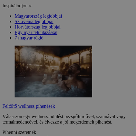
Inspirálódjon
Magyarország legjobbjai
Szlovénia legjobbjai
Horvátország legjobbjai
Egy nyár teli utazással
7 magyar régió
Feltöltő wellness pihenések
Válasszon egy wellness-üdülést pezsgőfürdővel, szaunával vagy
termálmedencével, és élvezze a jól megérdemelt pihenést.
Pihenni szeretnék