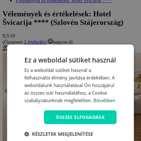
Vélemények és értékelések: Hotel Švicarija ****
Vélemények és értékelések: Hotel
Švicarija **** (Szlovén Stájerország)
9,5/10
(Összesen
2 értékelés
)
nagyon jó
Dobrna, Szlovénia (
Térkép megjelenítése
)
Ez a weboldal sütiket használ
Ez a weboldal sütiket használ a
felhasználói élmény javítása érdekében. A
weboldalunk használatával Ön hozzájárul
az összes süti használatához, a Cookie
szabályzatunknak megfelelően.
Bővebben
ÖSSZES ELFOGADÁSA
RÉSZLETEK MEGJELENÍTÉSE