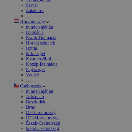
Sárvár
Zalakaros
…
Horvátország
minden ajánlat
Dalmácia
Észak-Dalmácia
Horvát szigetek
Isztria
Krk sziget
Kvarner-öböl
Közép-Dalmácia
Pag sziget
Vodice
…
Csehország
minden ajánlat
Adršpach
Beszkidek
Brno
Dél-Csehország
Dél-Morvaország
Észak-Csehország
Kelet-Csehország