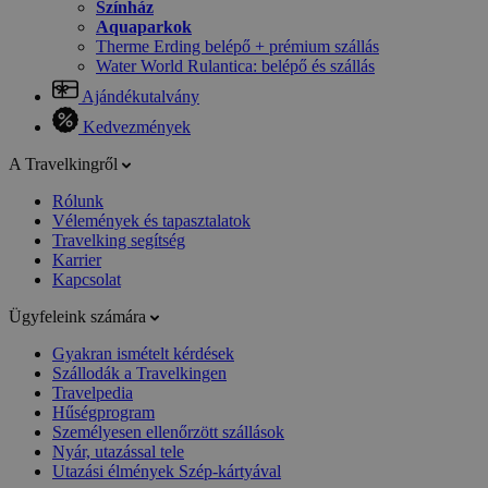
Színház
Aquaparkok
Therme Erding belépő + prémium szállás
Water World Rulantica: belépő és szállás
Ajándékutalvány
Kedvezmények
A Travelkingről
Rólunk
Vélemények és tapasztalatok
Travelking segítség
Karrier
Kapcsolat
Ügyfeleink számára
Gyakran ismételt kérdések
Szállodák a Travelkingen
Travelpedia
Hűségprogram
Személyesen ellenőrzött szállások
Nyár, utazással tele
Utazási élmények Szép-kártyával