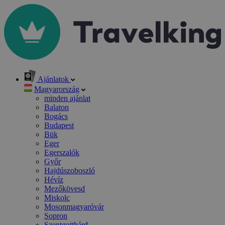
Ajánlatok
Magyarország
minden ajánlat
Balaton
Bogács
Budapest
Bük
Eger
Egerszalók
Győr
Hajdúszoboszló
Hévíz
Mezőkövesd
Miskolc
Mosonmagyaróvár
Sopron
Szentgotthárd