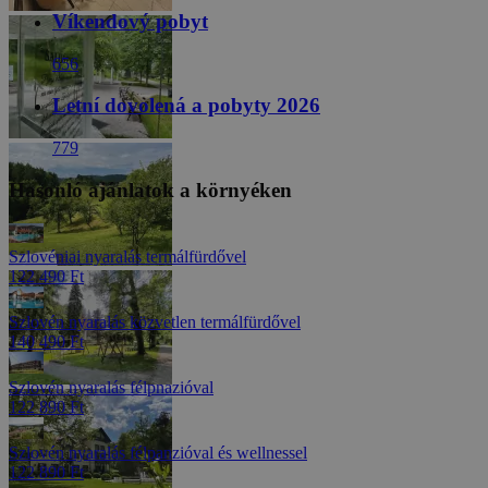
Víkendový pobyt
656
Letní dovolená a pobyty 2026
779
Hasonló ajánlatok a környéken
Szlovéniai nyaralás termálfürdővel
122 490 Ft
Szlovén nyaralás közvetlen termálfürdővel
140 490 Ft
Szlovén nyaralás félpnazióval
122 890 Ft
Szlovén nyaralás félpanzióval és wellnessel
122 890 Ft