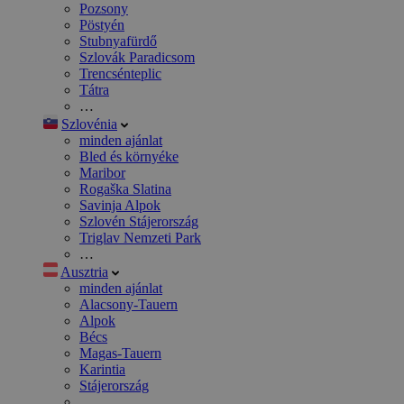
Pozsony
Pöstyén
Stubnyafürdő
Szlovák Paradicsom
Trencsénteplic
Tátra
…
Szlovénia
minden ajánlat
Bled és környéke
Maribor
Rogaška Slatina
Savinja Alpok
Szlovén Stájerország
Triglav Nemzeti Park
…
Ausztria
minden ajánlat
Alacsony-Tauern
Alpok
Bécs
Magas-Tauern
Karintia
Stájerország
…