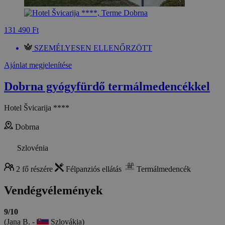
131 490 Ft
SZEMÉLYESEN ELLENŐRZÖTT
Ajánlat megjelenítése
Dobrna gyógyfürdő termálmedencékkel
Hotel Švicarija ****
Dobrna
Szlovénia
2 fő részére
Félpanziós ellátás
Termálmedencék
Vendégvélemények
9/10
(Jana B. -
Szlovákia)