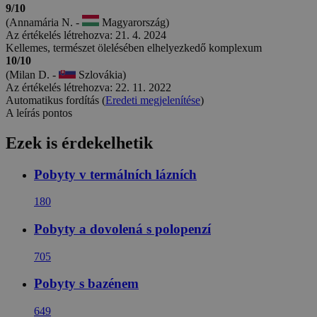
9/10
(Annamária N. -
Magyarország)
Az értékelés létrehozva: 21. 4. 2024
Kellemes, természet ölelésében elhelyezkedő komplexum
10/10
(Milan D. -
Szlovákia)
Az értékelés létrehozva: 22. 11. 2022
Automatikus fordítás (
Eredeti megjelenítése
)
A leírás pontos
Ezek is érdekelhetik
Pobyty v termálních lázních
180
Pobyty a dovolená s polopenzí
705
Pobyty s bazénem
649