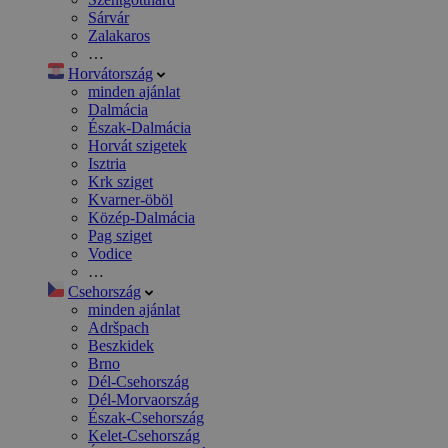
Sárvár
Zalakaros
…
Horvátország
minden ajánlat
Dalmácia
Észak-Dalmácia
Horvát szigetek
Isztria
Krk sziget
Kvarner-öböl
Közép-Dalmácia
Pag sziget
Vodice
…
Csehország
minden ajánlat
Adršpach
Beszkidek
Brno
Dél-Csehország
Dél-Morvaország
Észak-Csehország
Kelet-Csehország