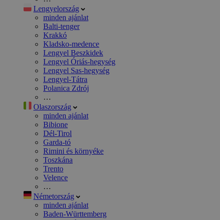
Lengyelország
minden ajánlat
Balti-tenger
Krakkó
Kladsko-medence
Lengyel Beszkidek
Lengyel Óriás-hegység
Lengyel Sas-hegység
Lengyel-Tátra
Polanica Zdrój
…
Olaszország
minden ajánlat
Bibione
Dél-Tirol
Garda-tó
Rimini és környéke
Toszkána
Trento
Velence
…
Németország
minden ajánlat
Baden-Württemberg