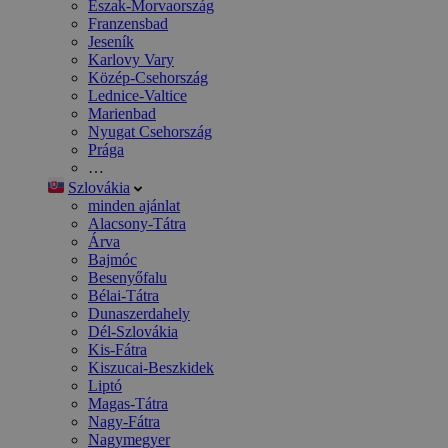
Észak-Morvaország
Franzensbad
Jeseník
Karlovy Vary
Közép-Csehország
Lednice-Valtice
Marienbad
Nyugat Csehország
Prága
…
Szlovákia
minden ajánlat
Alacsony-Tátra
Árva
Bajmóc
Besenyőfalu
Bélai-Tátra
Dunaszerdahely
Dél-Szlovákia
Kis-Fátra
Kiszucai-Beszkidek
Liptó
Magas-Tátra
Nagy-Fátra
Nagymegyer