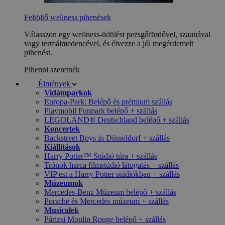
Feltöltő wellness pihenések
Válasszon egy wellness-üdülést pezsgőfürdővel, szaunával
vagy termálmedencével, és élvezze a jól megérdemelt
pihenést.
Pihenni szeretnék
Élmények
Vidámparkok
Europa-Park: Belépő és prémium szállás
Playmobil Funpark belépő + szállás
LEGOLAND® Deutschland belépő + szállás
Koncertek
Backstreet Boys in Düsseldorf + szállás
Kiállítások
Harry Potter™ Stúdió túra + szállás
Trónok harca filmstúdió látogatás + szállás
VIP est a Harry Potter stúdiókban + szállás
Múzeumok
Mercedes-Benz Múzeum belépő + szállás
Porsche és Mercedes múzeum + szállás
Musicalek
Párizsi Moulin Rouge belépő + szállás