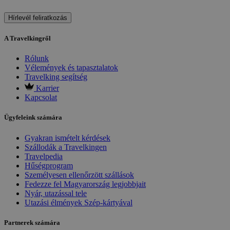
Hírlevél feliratkozás
A Travelkingről
Rólunk
Vélemények és tapasztalatok
Travelking segítség
Karrier
Kapcsolat
Ügyfeleink számára
Gyakran ismételt kérdések
Szállodák a Travelkingen
Travelpedia
Hűségprogram
Személyesen ellenőrzött szállások
Fedezze fel Magyarország legjobbjait
Nyár, utazással tele
Utazási élmények Szép-kártyával
Partnerek számára