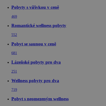
Pobyty s vířivkou v ceně
469
Romantické wellness pobyty
552
Pobyt se saunou v ceně
681
Lázeňské pobyty pro dva
251
Wellness pobyty pro dva
719
Pobyt s neomezeným wellness