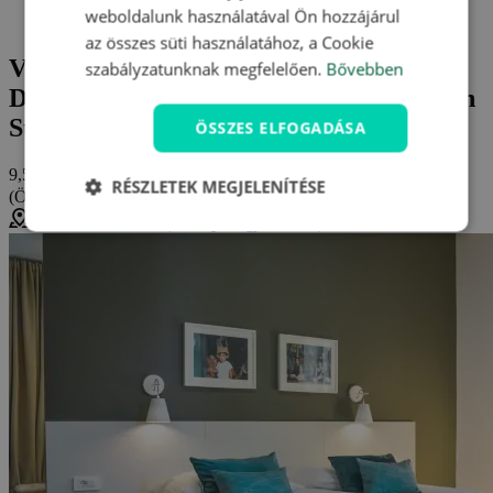
Vélemények és értékelések: Terme Dobrna - Hotel Vila
weboldalunk használatával Ön hozzájárul
Higiea ****
az összes süti használatához, a Cookie
Vélemények és értékelések: Terme
szabályzatunknak megfelelően.
Bővebben
Dobrna - Hotel Vila Higiea **** (Szlovén
Stájerország)
ÖSSZES ELFOGADÁSA
9,5/10
RÉSZLETEK MEGJELENÍTÉSE
(Összesen
2 értékelés
)
nagyon jó
Dobrna, Szlovénia (
Térkép megjelenítése
)