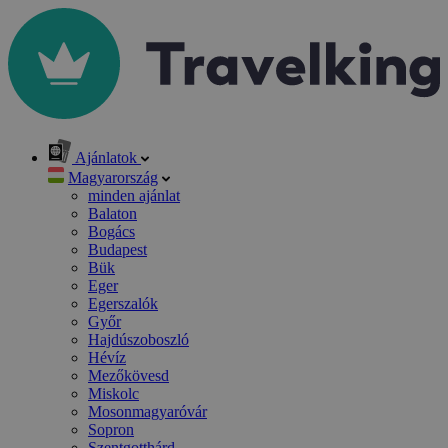
Ajánlatok
Magyarország
minden ajánlat
Balaton
Bogács
Budapest
Bük
Eger
Egerszalók
Győr
Hajdúszoboszló
Hévíz
Mezőkövesd
Miskolc
Mosonmagyaróvár
Sopron
Szentgotthárd