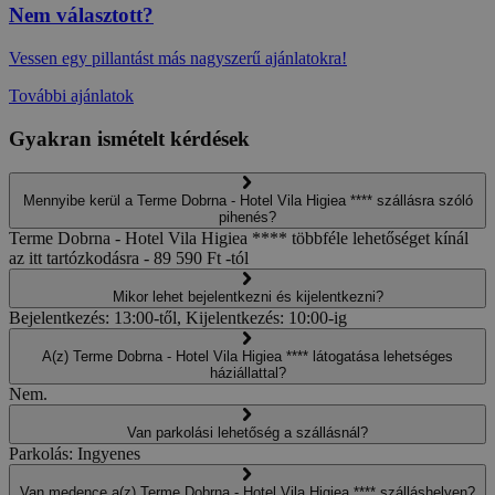
Nem választott?
Vessen egy pillantást más nagyszerű ajánlatokra!
További ajánlatok
Gyakran ismételt kérdések
Mennyibe kerül a Terme Dobrna - Hotel Vila Higiea **** szállásra szóló
pihenés?
Terme Dobrna - Hotel Vila Higiea **** többféle lehetőséget kínál
az itt tartózkodásra - 89 590 Ft -tól
Mikor lehet bejelentkezni és kijelentkezni?
Bejelentkezés: 13:00-től, Kijelentkezés: 10:00-ig
A(z) Terme Dobrna - Hotel Vila Higiea **** látogatása lehetséges
háziállattal?
Nem.
Van parkolási lehetőség a szállásnál?
Parkolás: Ingyenes
Van medence a(z) Terme Dobrna - Hotel Vila Higiea **** szálláshelyen?