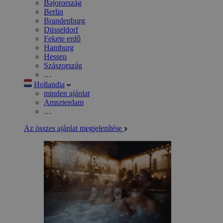
Bajorország
Berlin
Brandenburg
Düsseldorf
Fekete erdő
Hamburg
Hessen
Szászország
…
Hollandia
minden ajánlat
Amszterdam
…
Az összes ajánlat megjelenítése