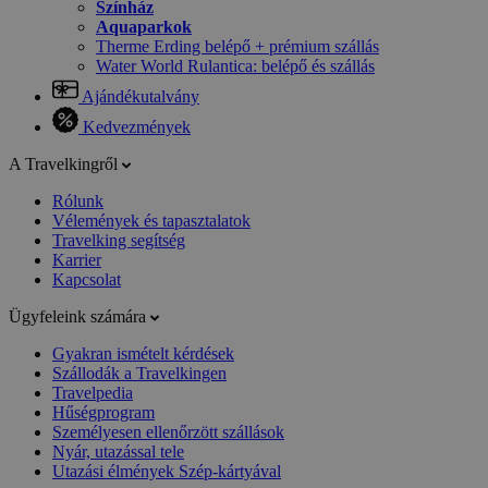
Színház
Aquaparkok
Therme Erding belépő + prémium szállás
Water World Rulantica: belépő és szállás
Ajándékutalvány
Kedvezmények
A Travelkingről
Rólunk
Vélemények és tapasztalatok
Travelking segítség
Karrier
Kapcsolat
Ügyfeleink számára
Gyakran ismételt kérdések
Szállodák a Travelkingen
Travelpedia
Hűségprogram
Személyesen ellenőrzött szállások
Nyár, utazással tele
Utazási élmények Szép-kártyával