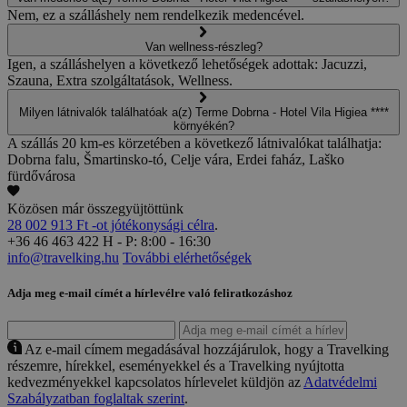
Nem, ez a szálláshely nem rendelkezik medencével.
Van wellness-részleg?
Igen, a szálláshelyen a következő lehetőségek adottak: Jacuzzi,
Szauna, Extra szolgáltatások, Wellness.
Milyen látnivalók találhatóak a(z) Terme Dobrna - Hotel Vila Higiea ****
környékén?
A szállás 20 km-es körzetében a következő látnivalókat találhatja:
Dobrna falu, Šmartinsko-tó, Celje vára, Erdei faház, Laško
fürdővárosa
Közösen már összegyüjtöttünk
28 002 913 Ft -ot jótékonysági célra
.
+36 46 463 422
H - P: 8:00 - 16:30
info@travelking.hu
További elérhetőségek
Adja meg e-mail címét a hírlevélre való feliratkozáshoz
Az e-mail címem megadásával hozzájárulok, hogy a Travelking
részemre, hírekkel, eseményekkel és a Travelking nyújtotta
kedvezményekkel kapcsolatos hírlevelet küldjön az
Adatvédelmi
Szabályzatban foglaltak szerint
.