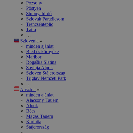
Pozsony
Pöstyén
Stubnyafürdő
Szlovák Paradicsom
Trencsénteplic
Tátra
…
Szlovénia
minden ajánlat
Bled és környéke
Maribor
Rogaška Slatina
Savinja Alpok
Szlovén Stájerország
Triglav Nemzeti Park
…
Ausztria
minden ajánlat
Alacsony-Tauern
Alpok
Bécs
Magas-Tauern
Karintia
Stájerország
…