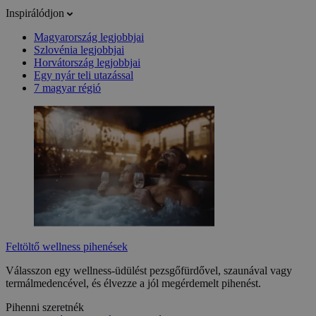
Inspirálódjon
Magyarország legjobbjai
Szlovénia legjobbjai
Horvátország legjobbjai
Egy nyár teli utazással
7 magyar régió
Feltöltő wellness pihenések
Válasszon egy wellness-üdülést pezsgőfürdővel, szaunával vagy
termálmedencével, és élvezze a jól megérdemelt pihenést.
Pihenni szeretnék