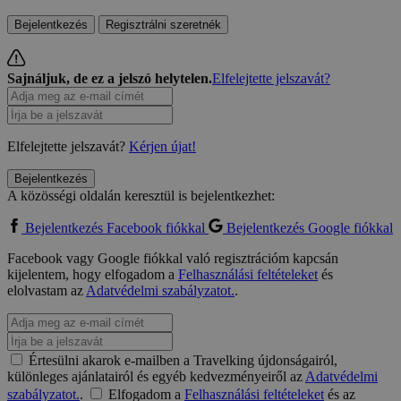
Bejelentkezés
Regisztrálni szeretnék
Sajnáljuk, de ez a jelszó helytelen.
Elfelejtette jelszavát?
Elfelejtette jelszavát?
Kérjen újat!
Bejelentkezés
A közösségi oldalán keresztül is bejelentkezhet:
Bejelentkezés Facebook fiókkal
Bejelentkezés Google fiókkal
Facebook vagy Google fiókkal való regisztrációm kapcsán
kijelentem, hogy elfogadom a
Felhasználási feltételeket
és
elolvastam az
Adatvédelmi szabályzatot.
.
Értesülni akarok e-mailben a Travelking újdonságairól,
különleges ajánlatairól és egyéb kedvezményeiről az
Adatvédelmi
szabályzatot.
.
Elfogadom a
Felhasználási feltételeket
és az