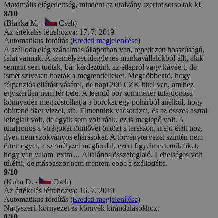
Maximális elégedettség, mindent az utalvány szerint sorsoltak ki.
8/10
(Blanka M. -
Cseh)
Az értékelés létrehozva: 17. 7. 2019
Automatikus fordítás (
Eredeti megjelenítése
)
A szálloda elég szánalmas állapotban van, repedezett hosszúságú,
falai vannak. A személyzet ideiglenes munkavállalókból állt, akik
semmit sem tudtak, bár kérdeztünk az étlapról vagy kávéért, de
ismét szívesen hozták a megrendelteket. Megdöbbentő, hogy
félpanziós ellátást vásárol, de napi 200 CZK hitel van, amihez
egyszerűen nem fér bele. A leendő bor-sommelier tulajdonosa
könnyedén megkóstolhatja a borokat egy pohárból anélkül, hogy
öblítené őket vízzel, stb. Elmentünk vacsorázni, és az összes asztal
lefoglalt volt, de egyik sem volt ránk, ez is meglepő volt. A
tulajdonos a virágokat tömlővel öntözi a teraszon, majd ételt hoz,
ilyen nem szokványos eljárásokat. A törvénytervezet szintén nem
értett egyet, a személyzet megfordul, ezért figyelmeztettük őket,
hogy van valami extra ... Általános összefoglaló. Lehetséges volt
túlélni, de másodszor nem mentem ebbe a szállodába.
9/10
(Kuba D. -
Cseh)
Az értékelés létrehozva: 16. 7. 2019
Automatikus fordítás (
Eredeti megjelenítése
)
Nagyszerű környezet és környék kirándulásokhoz.
8/10