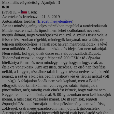
Maximális elégedettség. Ajánljuk !!!
8/10
(Pavel K. -
Cseh)
Az értékelés létrehozva: 21. 8. 2019
Automatikus fordítás (
Eredeti megjelenítése
)
Az ár / minőség arány teljes mértékben megfelel a tartózkodásnak.
Mindenesetre a szállás típusát nem lehet szállodának nevezni,
merjük állítani, hogy vendégházról van szó. A szállás tiszta volt, a
felszerelés azonban régebbi, mindegyik kutyának más a falu, de
teljesen működőképes, a falak sok helyen megrongálódtak, a tévé
nem működött. A szobákat a tartózkodás ideje alatt nem takarítják.
Nem értjük, hol gyűjtötték össze ezt a &quot;szállodát&quot;.
Tudomásul vesszük, hogy a félpanzió 200 CZK / fő / éjszaka
hitelkártya-forma, és nem mindegy, hogy hogyan fogy, csak az
ételekre vonatkozik. Ami azt illeti, dicsőség, az első nap ízesítése
nélkül, a langyos, tésztához tálalt langyos tészta nedves volt, kezdő
penész, a sajt és a kolbász pedig valahogy jég és tárolás nélkül volt
..... :-)))). A felajánlott šopák nem volt kapható, mert a Balkán
elfogyott, uborka nélkül nem volt vegyes saláta. Sajnáljuk a
pincérnőket, még mindig csak elnézést kérnek, hogy valami nem .....
Reggelire nem volt időnk, csak 9: 00-ig, azonban nem kell hozzájuk
menni, a hitel csak vacsorára marad. De itt sem sok, reggeli
&quot;büfé&quot; formájában, de a péksütemény nem volt friss,
zöldségek csak meggyparadicsom, nem joghurt, gabonafélék ... ... ..
A tartózkodás felajánlott kiegészítői közül csak borkóstoló volt (de