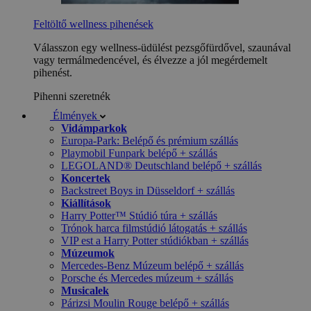
Feltöltő wellness pihenések
Válasszon egy wellness-üdülést pezsgőfürdővel, szaunával
vagy termálmedencével, és élvezze a jól megérdemelt
pihenést.
Pihenni szeretnék
Élmények
Vidámparkok
Europa-Park: Belépő és prémium szállás
Playmobil Funpark belépő + szállás
LEGOLAND® Deutschland belépő + szállás
Koncertek
Backstreet Boys in Düsseldorf + szállás
Kiállítások
Harry Potter™ Stúdió túra + szállás
Trónok harca filmstúdió látogatás + szállás
VIP est a Harry Potter stúdiókban + szállás
Múzeumok
Mercedes-Benz Múzeum belépő + szállás
Porsche és Mercedes múzeum + szállás
Musicalek
Párizsi Moulin Rouge belépő + szállás