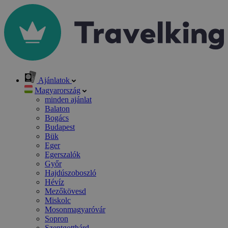
Ajánlatok
Magyarország
minden ajánlat
Balaton
Bogács
Budapest
Bük
Eger
Egerszalók
Győr
Hajdúszoboszló
Hévíz
Mezőkövesd
Miskolc
Mosonmagyaróvár
Sopron
Szentgotthárd