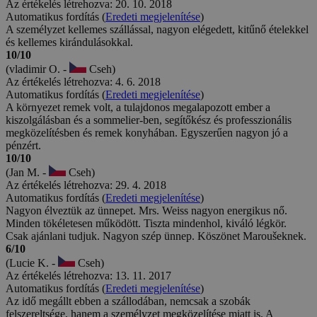
Az értékelés létrehozva: 20. 10. 2018
Automatikus fordítás (
Eredeti megjelenítése
)
A személyzet kellemes szállással, nagyon elégedett, kitűnő ételekkel
és kellemes kirándulásokkal.
10/10
(vladimir O. -
Cseh)
Az értékelés létrehozva: 4. 6. 2018
Automatikus fordítás (
Eredeti megjelenítése
)
A környezet remek volt, a tulajdonos megalapozott ember a
kiszolgálásban és a sommelier-ben, segítőkész és professzionális
megközelítésben és remek konyhában. Egyszerűen nagyon jó a
pénzért.
10/10
(Jan M. -
Cseh)
Az értékelés létrehozva: 29. 4. 2018
Automatikus fordítás (
Eredeti megjelenítése
)
Nagyon élveztük az ünnepet. Mrs. Weiss nagyon energikus nő.
Minden tökéletesen működött. Tiszta mindenhol, kiváló légkör.
Csak ajánlani tudjuk. Nagyon szép ünnep. Köszönet Maroušeknek.
6/10
(Lucie K. -
Cseh)
Az értékelés létrehozva: 13. 11. 2017
Automatikus fordítás (
Eredeti megjelenítése
)
Az idő megállt ebben a szállodában, nemcsak a szobák
felszereltsége, hanem a személyzet megközelítése miatt is. A