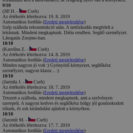
9/10
(Jiří H. -
Cseh)
Az értékelés létrehozva: 19. 8. 2019
Automatikus fordítás (
Eredeti megjelenítése
)
Szép szálloda rekonstrukció után. A tartózkodás megfelelt a
leírásnak. Mindent megkaptunk. Diéta rendben. Segítő személyzet.
Látogatás Znojmo-ban.
10/10
(Karolína Z. -
Cseh)
Az értékelés létrehozva: 14. 8. 2019
Automatikus fordítás (
Eredeti megjelenítése
)
Minden nagyon jó volt :) Gyönyörű környezet, segítőkész
személyzet, nagyon klassz .. :)
10/10
(Jarmila J. -
Cseh)
Az értékelés létrehozva: 18. 7. 2019
Automatikus fordítás (
Eredeti megjelenítése
)
Tetszett a szálloda, mindent megkaptunk, ami a szelvényen
szerepelt. A nagyon kedves és segítőkész hölgy jól gondoskodott
rólunk, és sok kirándulást ajánlott a környéken.
10/10
(Jaromír M. -
Cseh)
Az értékelés létrehozva: 17. 7. 2019
Automatikus fordítás (
Eredeti megjelenítése
)