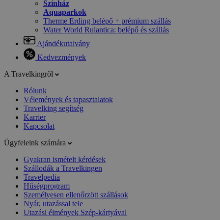
Színház
Aquaparkok
Therme Erding belépő + prémium szállás
Water World Rulantica: belépő és szállás
Ajándékutalvány
Kedvezmények
A Travelkingről
Rólunk
Vélemények és tapasztalatok
Travelking segítség
Karrier
Kapcsolat
Ügyfeleink számára
Gyakran ismételt kérdések
Szállodák a Travelkingen
Travelpedia
Hűségprogram
Személyesen ellenőrzött szállások
Nyár, utazással tele
Utazási élmények Szép-kártyával