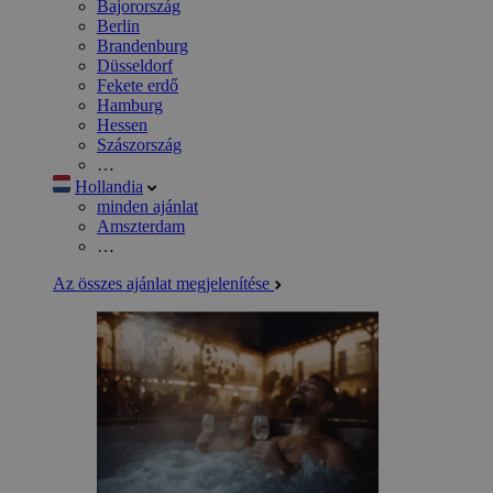
Bajorország
Berlin
Brandenburg
Düsseldorf
Fekete erdő
Hamburg
Hessen
Szászország
…
Hollandia
minden ajánlat
Amszterdam
…
Az összes ajánlat megjelenítése