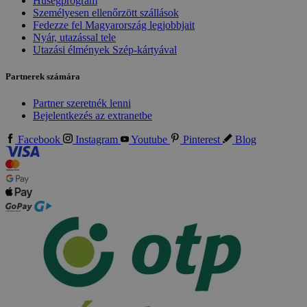
Hűségprogram
Személyesen ellenőrzött szállások
Fedezze fel Magyarország legjobbjait
Nyár, utazással tele
Utazási élmények Szép-kártyával
Partnerek számára
Partner szeretnék lenni
Bejelentkezés az extranetbe
Facebook
Instagram
Youtube
Pinterest
Blog