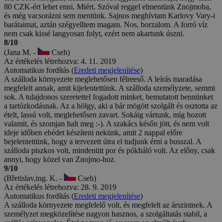
80 CZK-ért lehet enni. Miért. Szóval reggel elmentünk Znojmoba,
és még vacsorázni sem mentünk. Sajnos meghívtam Karlovy Vary-i
barátaimat, aztán szégyelltem magam. Nos, borzalom. A forró víz
nem csak kissé langyosan folyt, ezért nem akartunk úszni.
8/10
(Jana M. -
Cseh)
Az értékelés létrehozva: 4. 11. 2019
Automatikus fordítás (
Eredeti megjelenítése
)
A szálloda környezete meglehetősen félreeső. A leírás maradása
megfelelt annak, amit kijelentettünk. A szálloda személyzete, semmi
sok. A tulajdonos szeretettel fogadott minket, bemutatott bennünket
a tartózkodásnak. Az a hölgy, aki a bár mögött szolgált és osztotta az
ételt, lassú volt, meglehetősen zavart. Sokáig vártunk, míg hozott
valamit, és szomjan halt meg :-). A szakács későn jött, és nem volt
ideje időben ebédet készíteni nekünk, amit 2 nappal előre
bejelentettünk, hogy a tervezett útra el tudjunk érni a busszal. A
szálloda piszkos volt, mindenütt por és pókháló volt. Az előny, csak
annyi, hogy közel van Znojmo-hoz.
9/10
(Břetislav,ing. K. -
Cseh)
Az értékelés létrehozva: 28. 9. 2019
Automatikus fordítás (
Eredeti megjelenítése
)
A szálloda környezete megfelelő volt, és megfelelt az árszintnek. A
személyzet megközelítése nagyon hasznos, a szolgáltatás stabil, a