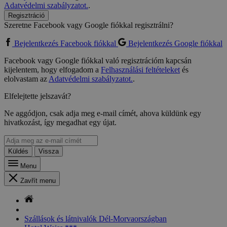
Adatvédelmi szabályzatot.
.
Regisztráció
Szeretne Facebook vagy Google fiókkal regisztrálni?
Bejelentkezés Facebook fiókkal
Bejelentkezés Google fiókkal
Facebook vagy Google fiókkal való regisztrációm kapcsán
kijelentem, hogy elfogadom a
Felhasználási feltételeket
és
elolvastam az
Adatvédelmi szabályzatot.
.
Elfelejtette jelszavát?
Ne aggódjon, csak adja meg e-mail címét, ahova küldünk egy
hivatkozást, így megadhat egy újat.
Küldés
Vissza
Menu
Zavřít menu
Szállások és látnivalók Dél-Morvaországban