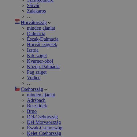
Sárvár
Zalakaros
…
Horvátország
minden ajánlat
Dalmácia
Észak-Dalmácia
Horvát szigetek
Isztria
Krk sziget
Kvarner-öböl
Közép-Dalmácia
Pag sziget
Vodice
…
Csehország
minden ajánlat
Adršpach
Beszkidek
Brno
Dél-Csehország
Dél-Morvaország
Észak-Csehország
Kelet-Csehország