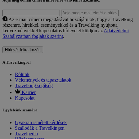
Adja meg e-mail címét a hírlevélre való feliratkozáshoz
Az e-mail címem megadásával hozzájárulok, hogy a Travelking
részemre, hírekkel, eseményekkel és a Travelking nyújtotta
kedvezményekkel kapcsolatos hírlevelet küldjön az
Adatvédelmi
Szabályzatban foglaltak szerint
.
Hírlevél feliratkozás
A Travelkingről
Rólunk
Vélemények és tapasztalatok
Travelking segítség
Karrier
Kapcsolat
Ügyfeleink számára
Gyakran ismételt kérdések
Szállodák a Travelkingen
Travelpedia