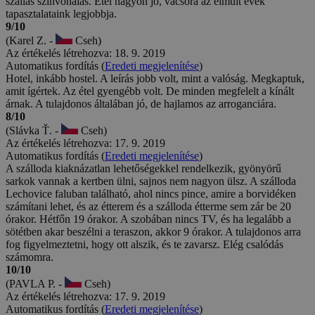
szállás színvonalas. Étel nagyon jó, vacsora az elmúlt évek
tapasztalataink legjobbja.
9/10
(Karel Z. -
Cseh)
Az értékelés létrehozva: 18. 9. 2019
Automatikus fordítás (
Eredeti megjelenítése
)
Hotel, inkább hostel. A leírás jobb volt, mint a valóság. Megkaptuk,
amit ígértek. Az étel gyengébb volt. De minden megfelelt a kínált
árnak. A tulajdonos általában jó, de hajlamos az arroganciára.
8/10
(Slávka Ť. -
Cseh)
Az értékelés létrehozva: 17. 9. 2019
Automatikus fordítás (
Eredeti megjelenítése
)
A szálloda kiaknázatlan lehetőségekkel rendelkezik, gyönyörű
sarkok vannak a kertben ülni, sajnos nem nagyon ülsz. A szálloda
Lechovice faluban található, ahol nincs pince, amire a borvidéken
számítani lehet, és az étterem és a szálloda étterme sem zár be 20
órakor. Hétfőn 19 órakor. A szobában nincs TV, és ha legalább a
sötétben akar beszélni a teraszon, akkor 9 órakor. A tulajdonos arra
fog figyelmeztetni, hogy ott alszik, és te zavarsz. Elég csalódás
számomra.
10/10
(PAVLA P. -
Cseh)
Az értékelés létrehozva: 17. 9. 2019
Automatikus fordítás (
Eredeti megjelenítése
)