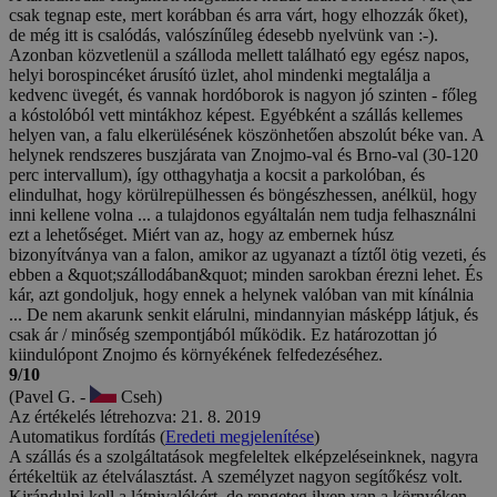
csak tegnap este, mert korábban és arra várt, hogy elhozzák őket),
de még itt is csalódás, valószínűleg édesebb nyelvünk van :-).
Azonban közvetlenül a szálloda mellett található egy egész napos,
helyi borospincéket árusító üzlet, ahol mindenki megtalálja a
kedvenc üvegét, és vannak hordóborok is nagyon jó szinten - főleg
a kóstolóból vett mintákhoz képest. Egyébként a szállás kellemes
helyen van, a falu elkerülésének köszönhetően abszolút béke van. A
helynek rendszeres buszjárata van Znojmo-val és Brno-val (30-120
perc intervallum), így otthagyhatja a kocsit a parkolóban, és
elindulhat, hogy körülrepülhessen és böngészhessen, anélkül, hogy
inni kellene volna ... a tulajdonos egyáltalán nem tudja felhasználni
ezt a lehetőséget. Miért van az, hogy az embernek húsz
bizonyítványa van a falon, amikor az ugyanazt a tíztől ötig vezeti, és
ebben a &quot;szállodában&quot; minden sarokban érezni lehet. És
kár, azt gondoljuk, hogy ennek a helynek valóban van mit kínálnia
... De nem akarunk senkit elárulni, mindannyian másképp látjuk, és
csak ár / minőség szempontjából működik. Ez határozottan jó
kiindulópont Znojmo és környékének felfedezéséhez.
9/10
(Pavel G. -
Cseh)
Az értékelés létrehozva: 21. 8. 2019
Automatikus fordítás (
Eredeti megjelenítése
)
A szállás és a szolgáltatások megfeleltek elképzeléseinknek, nagyra
értékeltük az ételválasztást. A személyzet nagyon segítőkész volt.
Kirándulni kell a látnivalókért, de rengeteg ilyen van a környéken.