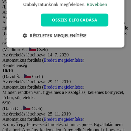
9/10
szabályzatunknak megfelelően.
Bővebben
(Lenka M. -
Cseh)
Az értékelés létrehozva: 6. 8. 2020
Automatikus fordítás (
Eredeti megjelenítése
)
ÖSSZES ELFOGADÁSA
A szállás megfelelt a leírásnak. Az ablakok alatt, ahol elszállásoltak
minket, volt egy tyúkházuk, amely megmondta, hány tojást raktak le
:) A reggelit megismételték. A vacsorák nagyszerűek voltak. Remek
RÉSZLETEK MEGJELENÍTÉSE
hely kirándulásokhoz.
9/10
(Vladimír F. -
Cseh)
Az értékelés létrehozva: 14. 7. 2020
Automatikus fordítás (
Eredeti megjelenítése
)
Rendetlenség
10/10
(David Š. -
Cseh)
Az értékelés létrehozva: 29. 11. 2019
Automatikus fordítás (
Eredeti megjelenítése
)
Minden rendben van, figyelmes a kiszolgálás, kellemes környezet,
jó bor, sör, ételek.
6/10
(Dana G. -
Cseh)
Az értékelés létrehozva: 25. 11. 2019
Automatikus fordítás (
Eredeti megjelenítése
)
Szörnyű egy félrevezető hirdetés, ott nincs pince. Egyáltalán nem
érti a bort. Arogáns, kellemetlen. A reggelinél elmondja, hogy csak