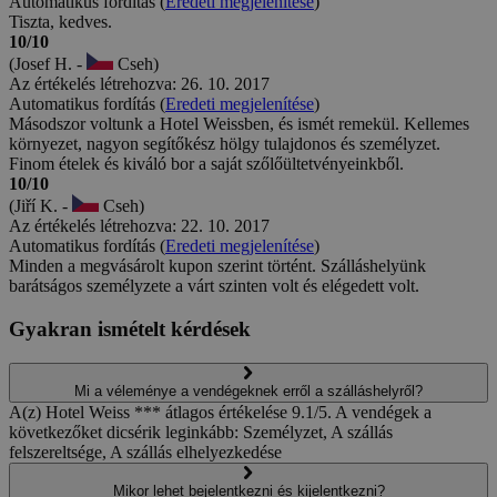
Automatikus fordítás (
Eredeti megjelenítése
)
Tiszta, kedves.
10/10
(Josef H. -
Cseh)
Az értékelés létrehozva: 26. 10. 2017
Automatikus fordítás (
Eredeti megjelenítése
)
Másodszor voltunk a Hotel Weissben, és ismét remekül. Kellemes
környezet, nagyon segítőkész hölgy tulajdonos és személyzet.
Finom ételek és kiváló bor a saját szőlőültetvényeinkből.
10/10
(Jiří K. -
Cseh)
Az értékelés létrehozva: 22. 10. 2017
Automatikus fordítás (
Eredeti megjelenítése
)
Minden a megvásárolt kupon szerint történt. Szálláshelyünk
barátságos személyzete a várt szinten volt és elégedett volt.
Gyakran ismételt kérdések
Mi a véleménye a vendégeknek erről a szálláshelyről?
A(z) Hotel Weiss *** átlagos értékelése 9.1/5. A vendégek a
következőket dicsérik leginkább: Személyzet, A szállás
felszereltsége, A szállás elhelyezkedése
Mikor lehet bejelentkezni és kijelentkezni?