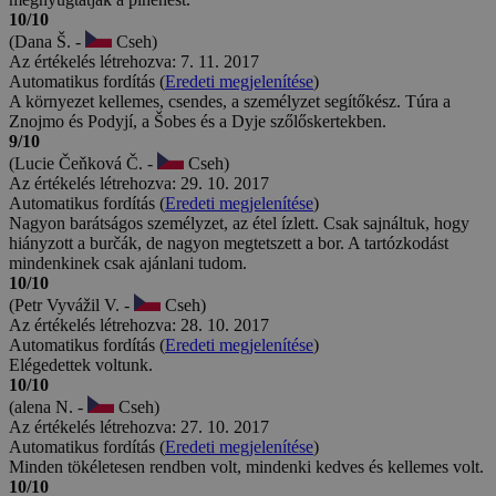
10/10
(Dana Š. -
Cseh)
Az értékelés létrehozva: 7. 11. 2017
Automatikus fordítás (
Eredeti megjelenítése
)
A környezet kellemes, csendes, a személyzet segítőkész. Túra a
Znojmo és Podyjí, a Šobes és a Dyje szőlőskertekben.
9/10
(Lucie Čeňková Č. -
Cseh)
Az értékelés létrehozva: 29. 10. 2017
Automatikus fordítás (
Eredeti megjelenítése
)
Nagyon barátságos személyzet, az étel ízlett. Csak sajnáltuk, hogy
hiányzott a burčák, de nagyon megtetszett a bor. A tartózkodást
mindenkinek csak ajánlani tudom.
10/10
(Petr Vyvážil V. -
Cseh)
Az értékelés létrehozva: 28. 10. 2017
Automatikus fordítás (
Eredeti megjelenítése
)
Elégedettek voltunk.
10/10
(alena N. -
Cseh)
Az értékelés létrehozva: 27. 10. 2017
Automatikus fordítás (
Eredeti megjelenítése
)
Minden tökéletesen rendben volt, mindenki kedves és kellemes volt.
10/10