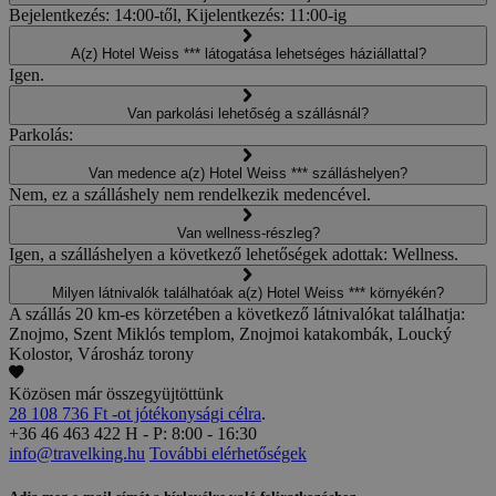
Bejelentkezés: 14:00-től, Kijelentkezés: 11:00-ig
A(z) Hotel Weiss *** látogatása lehetséges háziállattal?
Igen.
Van parkolási lehetőség a szállásnál?
Parkolás:
Van medence a(z) Hotel Weiss *** szálláshelyen?
Nem, ez a szálláshely nem rendelkezik medencével.
Van wellness-részleg?
Igen, a szálláshelyen a következő lehetőségek adottak: Wellness.
Milyen látnivalók találhatóak a(z) Hotel Weiss *** környékén?
A szállás 20 km-es körzetében a következő látnivalókat találhatja:
Znojmo, Szent Miklós templom, Znojmoi katakombák, Loucký
Kolostor, Városház torony
Közösen már összegyüjtöttünk
28 108 736 Ft -ot jótékonysági célra
.
+36 46 463 422
H - P: 8:00 - 16:30
info@travelking.hu
További elérhetőségek