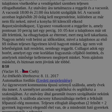
tulajdonos viselkedése a vendégekkel szemben teljesen
elfogadhatatlan. Az utalvány ára tartalmazza a reggelit és a vacsorát.
A vacsorát 18:00 és 21:00 óra között szolgálják fel. A vacsorát
azonban legkésőbb 20 óráig kell megrendelnie, különben az már
nem főz neked, mivel a konyha fél kilenctől elkezd
&quot;súrolni&quot;. Ugyanez vonatkozott a reggelire is, amely
pontosan 10 percig tart egy percig. 10: 05-kor a tulajdonos már ott
állt felettünk, ha elhagyhatjuk az éttermet, mert meg kell takarítania.
Nagyon nehéz volt beírni az időkorlátot, mivel a tulajdonos az első
fél órában teljesen figyelmen kívül hagyott minket, így nem volt
lehetőségünk italt rendelni, nemhogy reggelit. Csillagot adok egy
borért, amelyet egy este korlátlan fogyasztás céljából öntöttek, és
amelynek minősége kellemesen meglepett minket. Nem ajánlom
másként, és biztosan nem jövünk ide többé.
8/10
(Vaclav H. -
Cseh)
Az értékelés létrehozva: 8. 11. 2017
Automatikus fordítás (
Eredeti megjelenítése
)
Az úgynevezett kommunista típusú szörnyű szálloda, amely évek
óta ismert. A személyzet azonban segítőkész és segítőkész a
szakmájában. Az utalvány által garantált összes szolgáltatást nekünk
nyújtották. A szálloda alacsony kihasználtsága mellett a felkínált
félpanzió elég monoton. Teljesen elfoglalt állapotban (2 felnőtt + 2
gyermek ingyenes) elegendő étel van, de a mindenütt futó gyerekek
megnyugtatják a pihenést.