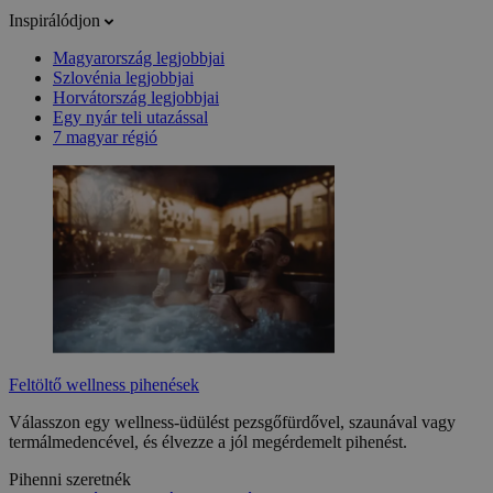
Inspirálódjon
Magyarország legjobbjai
Szlovénia legjobbjai
Horvátország legjobbjai
Egy nyár teli utazással
7 magyar régió
Feltöltő wellness pihenések
Válasszon egy wellness-üdülést pezsgőfürdővel, szaunával vagy
termálmedencével, és élvezze a jól megérdemelt pihenést.
Pihenni szeretnék