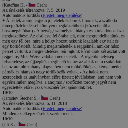
(Kateřina H. -
Cseh)
Az értékelés létrehozva: 7. 5. 2019
Automatikus fordítás (
Eredeti megjelenítése
)
+ Ár-érték arány nagyon jó, ételek és borok finomak, a szálloda
tömegközlekedéssel könnyen megközelíthető (közvetlenül a
buszmegállóban) - A hétvégi személyzet hiánya és a tulajdonos laza
megközelítése. Az első este fél órába telt, mire megrendelhettünk, és
még egy fél óra, mire a hölgy hozott nekünk legalább egy italt és
egy borkóstolót. Mindig megismételték a reggelinél, amikor húsz
percet vártunk a megrendelésre, bár rajtunk kívül csak két asztal volt
reggelire, Mrs. Weiss valóban nem sietett. - A régebbi helyiség
felszerelése, az újjáépítés megfelelő lenne: az ablak nem csukódott
be, az áramló zuhany alapvetően nem működőképes, kényelmetlen
párnák és hiányzó nagy törülközők voltak. - Az italok nem
szerepeltek az utalványban előre fizetett jóváírásban, ami nem volt
egyértelműen megírva, a znojmoi / sörfőzdei torony jegyét nem
egyeztették előre, csak visszatérítést ajánlottak fel.
10/10
(Jaroslev Štecher Š. -
Cseh)
Az értékelés létrehozva: 6. 11. 2018
Automatikus fordítás (
Eredeti megjelenítése
)
Minden az elképzeléseink szerint ment.
10/10
(Jiří K. -
Cseh)