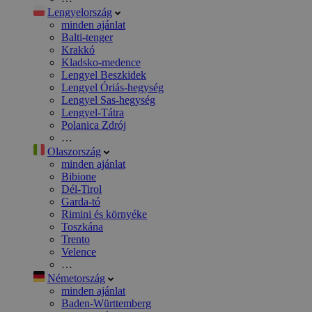
Lengyelország
minden ajánlat
Balti-tenger
Krakkó
Kladsko-medence
Lengyel Beszkidek
Lengyel Óriás-hegység
Lengyel Sas-hegység
Lengyel-Tátra
Polanica Zdrój
…
Olaszország
minden ajánlat
Bibione
Dél-Tirol
Garda-tó
Rimini és környéke
Toszkána
Trento
Velence
…
Németország
minden ajánlat
Baden-Württemberg