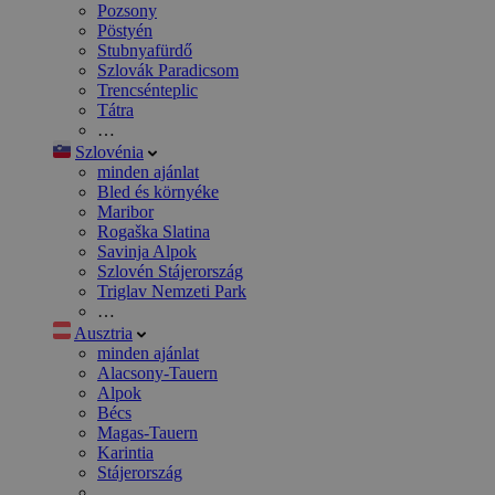
Pozsony
Pöstyén
Stubnyafürdő
Szlovák Paradicsom
Trencsénteplic
Tátra
…
Szlovénia
minden ajánlat
Bled és környéke
Maribor
Rogaška Slatina
Savinja Alpok
Szlovén Stájerország
Triglav Nemzeti Park
…
Ausztria
minden ajánlat
Alacsony-Tauern
Alpok
Bécs
Magas-Tauern
Karintia
Stájerország
…