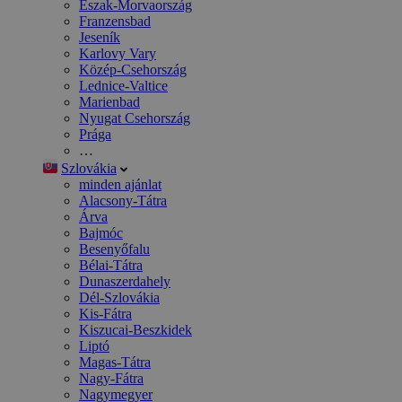
Észak-Morvaország
Franzensbad
Jeseník
Karlovy Vary
Közép-Csehország
Lednice-Valtice
Marienbad
Nyugat Csehország
Prága
…
Szlovákia
minden ajánlat
Alacsony-Tátra
Árva
Bajmóc
Besenyőfalu
Bélai-Tátra
Dunaszerdahely
Dél-Szlovákia
Kis-Fátra
Kiszucai-Beszkidek
Liptó
Magas-Tátra
Nagy-Fátra
Nagymegyer