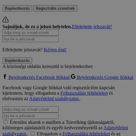
Bejelentkezés
Regisztrálni szeretnék
Sajnáljuk, de ez a jelszó helytelen.
Elfelejtette jelszavát?
Elfelejtette jelszavát?
Kérjen újat!
Bejelentkezés
A közösségi oldalán keresztül is bejelentkezhet:
Bejelentkezés Facebook fiókkal
Bejelentkezés Google fiókkal
Facebook vagy Google fiókkal való regisztrációm kapcsán
kijelentem, hogy elfogadom a
Felhasználási feltételeket
és
elolvastam az
Adatvédelmi szabályzatot.
.
Értesülni akarok e-mailben a Travelking újdonságairól,
különleges ajánlatairól és egyéb kedvezményeiről az
Adatvédelmi
szabályzatot.
.
Elfogadom a
Felhasználási feltételeket
és az