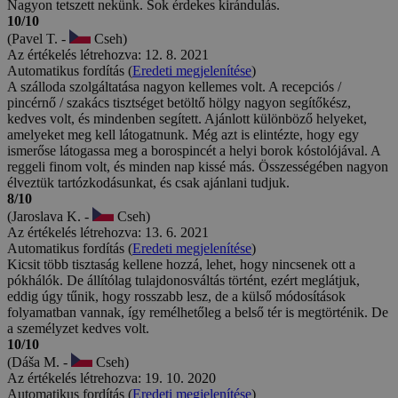
Nagyon tetszett nekünk. Sok érdekes kirándulás.
10/10
(Pavel T. -
Cseh)
Az értékelés létrehozva: 12. 8. 2021
Automatikus fordítás (
Eredeti megjelenítése
)
A szálloda szolgáltatása nagyon kellemes volt. A recepciós /
pincérnő / szakács tisztséget betöltő hölgy nagyon segítőkész,
kedves volt, és mindenben segített. Ajánlott különböző helyeket,
amelyeket meg kell látogatnunk. Még azt is elintézte, hogy egy
ismerőse látogassa meg a borospincét a helyi borok kóstolójával. A
reggeli finom volt, és minden nap kissé más. Összességében nagyon
élveztük tartózkodásunkat, és csak ajánlani tudjuk.
8/10
(Jaroslava K. -
Cseh)
Az értékelés létrehozva: 13. 6. 2021
Automatikus fordítás (
Eredeti megjelenítése
)
Kicsit több tisztaság kellene hozzá, lehet, hogy nincsenek ott a
pókhálók. De állítólag tulajdonosváltás történt, ezért meglátjuk,
eddig úgy tűnik, hogy rosszabb lesz, de a külső módosítások
folyamatban vannak, így remélhetőleg a belső tér is megtörténik. De
a személyzet kedves volt.
10/10
(Dáša M. -
Cseh)
Az értékelés létrehozva: 19. 10. 2020
Automatikus fordítás (
Eredeti megjelenítése
)