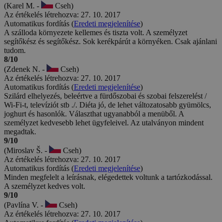
(Karel M. -
Cseh)
Az értékelés létrehozva: 27. 10. 2017
Automatikus fordítás (
Eredeti megjelenítése
)
A szálloda környezete kellemes és tiszta volt. A személyzet
segítőkész és segítőkész. Sok kerékpárút a környéken. Csak ajánlani
tudom.
8/10
(Zdenek N. -
Cseh)
Az értékelés létrehozva: 27. 10. 2017
Automatikus fordítás (
Eredeti megjelenítése
)
Szilárd elhelyezés, beleértve a fürdőszobai és szobai felszerelést /
Wi-Fi-t, televíziót stb ./. Diéta jó, de lehet változatosabb gyümölcs,
joghurt és hasonlók. Választhat ugyanabból a menüből. A
személyzet kedvesebb lehet ügyfeleivel. Az utalványon mindent
megadtak.
9/10
(Miroslav Š. -
Cseh)
Az értékelés létrehozva: 27. 10. 2017
Automatikus fordítás (
Eredeti megjelenítése
)
Minden megfelelt a leírásnak, elégedettek voltunk a tartózkodással.
A személyzet kedves volt.
9/10
(Pavlína V. -
Cseh)
Az értékelés létrehozva: 27. 10. 2017