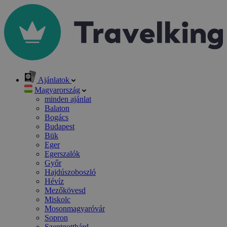
Ajánlatok
Magyarország
minden ajánlat
Balaton
Bogács
Budapest
Bük
Eger
Egerszalók
Győr
Hajdúszoboszló
Hévíz
Mezőkövesd
Miskolc
Mosonmagyaróvár
Sopron
Szentgotthárd