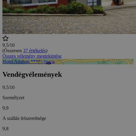
9,5/10
(Összesen
37 értékelés
)
Összes vélemény megtekintése
Hotel Artaban **** - mapa
Vendégvélemények
9,5/10
Személyzet
9,9
A szállás felszereltsége
9,8