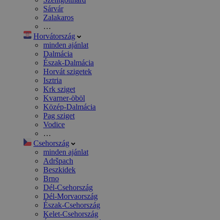
Sárvár
Zalakaros
…
Horvátország
minden ajánlat
Dalmácia
Észak-Dalmácia
Horvát szigetek
Isztria
Krk sziget
Kvarner-öböl
Közép-Dalmácia
Pag sziget
Vodice
…
Csehország
minden ajánlat
Adršpach
Beszkidek
Brno
Dél-Csehország
Dél-Morvaország
Észak-Csehország
Kelet-Csehország