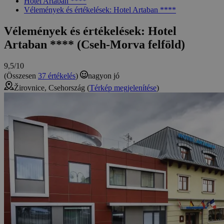
Hotel Artaban ****
Vélemények és értékelések: Hotel Artaban ****
Vélemények és értékelések: Hotel
Artaban **** (Cseh-Morva felföld)
9,5/10
(Összesen
37 értékelés
)
nagyon jó
Žirovnice, Csehország (
Térkép megjelenítése
)