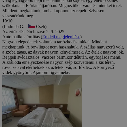
világ legnagyobb népi mechanikus bölcsője és egy éneklő színes
szökőkutat a Flórián átjáróban. Megnéztük a várat és mindkét teret.
Mindent megkaptunk, ami a kuponon szerepelt. Szívesen
visszatérünk még.
10/10
(Ludmila G. -
Cseh)
Az értékelés létrehozva: 2. 9. 2025
Automatikus fordítás (
Eredeti megjelenítése
)
Nagyon elégedettek voltunk a tartózkodásunkkal. Mindent
megkaptunk. A bowlingot nem használtuk. A szállás nagyszerű volt,
a szoba tágas, az ágyak nagyon kényelmesek. Az ételek nagyon jók.
Reggeli svédasztalos, vacsora bármikor délután, egyfogásos menü.
A szálloda elhelyezkedése nagyon szép közvetlenül a kis téren,
rövid sétával elérhetőek az üzletek, vár, sörfőzde... A környező
vidék gyönyörű. Ajánlom figyelmébe.