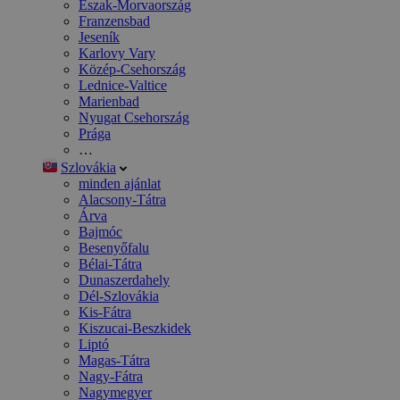
Észak-Morvaország
Franzensbad
Jeseník
Karlovy Vary
Közép-Csehország
Lednice-Valtice
Marienbad
Nyugat Csehország
Prága
…
Szlovákia
minden ajánlat
Alacsony-Tátra
Árva
Bajmóc
Besenyőfalu
Bélai-Tátra
Dunaszerdahely
Dél-Szlovákia
Kis-Fátra
Kiszucai-Beszkidek
Liptó
Magas-Tátra
Nagy-Fátra
Nagymegyer