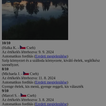
10/10
(Halka K. -
Cseh)
Az értékelés létrehozva: 9. 9. 2024
Automatikus fordítás (
Eredeti megjelenítése
)
Szép környezet és a szálloda környezete, kiváló ételek, segítőkész
személyzet.
8/10
(Michaela J. -
Cseh)
Az értékelés létrehozva: 11. 8. 2024
Automatikus fordítás (
Eredeti megjelenítése
)
Gyenge ételek, kis menü, gyenge reggeli, kis választék
9/10
(Marcel S. -
Cseh)
Az értékelés létrehozva: 3. 8. 2024
Automatikus fordítás (
Eredeti megjelenítése
)