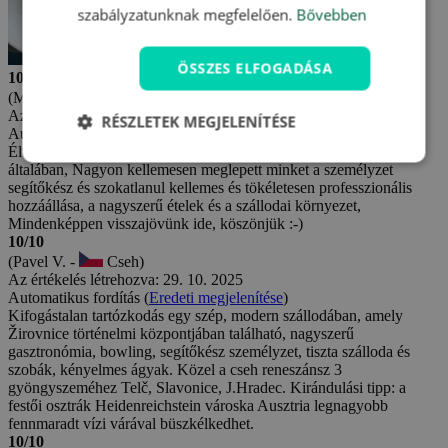
szabályzatunknak megfelelően.
Bővebben
ÖSSZES ELFOGADÁSA
10/10
(Marcela H. -
Cseh)
Az értékelés létrehozva: 13. 11. 2025
RÉSZLETEK MEGJELENÍTÉSE
Automatikus fordítás (
Eredeti megjelenítése
)
Élveztük a nagyszerű néhány napot a szállodában és Žirovnice
általában, Nagyon kellemesen meglepett minket a személyzet
segítőkész és szokatlanul kellemes és tökéletesen professzionális
hozzáállása, a nagyszerű ételek és a szállodai környezet,
Mindenképpen visszajövünk ide, köszönjük :-)
10/10
(Pavel V. -
Cseh)
Az értékelés létrehozva: 29. 10. 2025
Automatikus fordítás (
Eredeti megjelenítése
)
Kifogástalan tartózkodás egy szép, modern szállodában, amely
Žirovnice történelmi központjában található, nagyszerű
gasztronómia, bowling, segítőkész személyzet, tiszta szálloda és
szobák, kényelmes ágyak. Közel a cseh reneszánsz 3
gyöngyszeméhez Telč, Slavonice, J.Hradec. Kirándulási tipp: a
festői osztrák Heidenreichstein városka Ausztria legnagyobb
fennmaradt vízi várával büszkélkedhet.
10/10