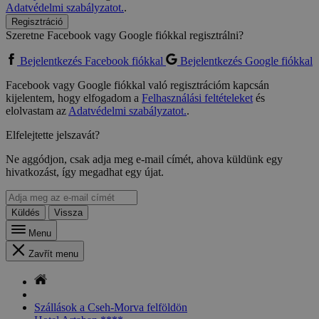
Adatvédelmi szabályzatot.
.
Regisztráció
Szeretne Facebook vagy Google fiókkal regisztrálni?
Bejelentkezés Facebook fiókkal
Bejelentkezés Google fiókkal
Facebook vagy Google fiókkal való regisztrációm kapcsán
kijelentem, hogy elfogadom a
Felhasználási feltételeket
és
elolvastam az
Adatvédelmi szabályzatot.
.
Elfelejtette jelszavát?
Ne aggódjon, csak adja meg e-mail címét, ahova küldünk egy
hivatkozást, így megadhat egy újat.
Küldés
Vissza
Menu
Zavřít menu
Szállások a Cseh-Morva felföldön