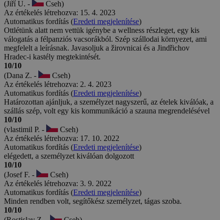
(Jiří U. -
Cseh)
Az értékelés létrehozva: 15. 4. 2023
Automatikus fordítás (
Eredeti megjelenítése
)
Ottlétünk alatt nem vettük igénybe a wellness részleget, egy kis
válogatás a félpanziós vacsorákból. Szép szállodai környezet, ami
megfelelt a leírásnak. Javasoljuk a žirovnicai és a Jindřichov
Hradec-i kastély megtekintését.
10/10
(Dana Z. -
Cseh)
Az értékelés létrehozva: 2. 4. 2023
Automatikus fordítás (
Eredeti megjelenítése
)
Határozottan ajánljuk, a személyzet nagyszerű, az ételek kiválóak, a
szállás szép, volt egy kis kommunikáció a szauna megrendelésével
10/10
(vlastimil P. -
Cseh)
Az értékelés létrehozva: 17. 10. 2022
Automatikus fordítás (
Eredeti megjelenítése
)
elégedett, a személyzet kiválóan dolgozott
10/10
(Josef F. -
Cseh)
Az értékelés létrehozva: 3. 9. 2022
Automatikus fordítás (
Eredeti megjelenítése
)
Minden rendben volt, segítőkész személyzet, tágas szoba.
10/10
(Rostislav Z. -
Cseh)