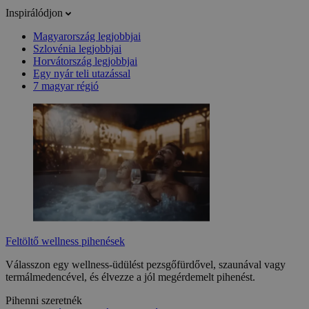
Inspirálódjon
Magyarország legjobbjai
Szlovénia legjobbjai
Horvátország legjobbjai
Egy nyár teli utazással
7 magyar régió
Feltöltő wellness pihenések
Válasszon egy wellness-üdülést pezsgőfürdővel, szaunával vagy
termálmedencével, és élvezze a jól megérdemelt pihenést.
Pihenni szeretnék