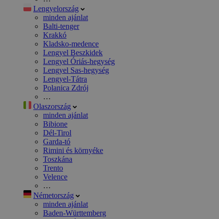
Lengyelország
minden ajánlat
Balti-tenger
Krakkó
Kladsko-medence
Lengyel Beszkidek
Lengyel Óriás-hegység
Lengyel Sas-hegység
Lengyel-Tátra
Polanica Zdrój
…
Olaszország
minden ajánlat
Bibione
Dél-Tirol
Garda-tó
Rimini és környéke
Toszkána
Trento
Velence
…
Németország
minden ajánlat
Baden-Württemberg