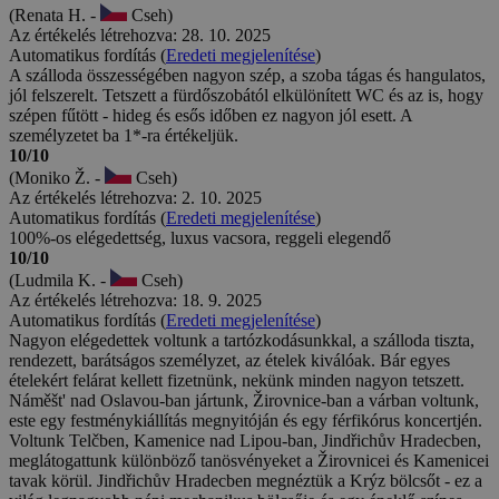
(Renata H. -
Cseh)
Az értékelés létrehozva: 28. 10. 2025
Automatikus fordítás (
Eredeti megjelenítése
)
A szálloda összességében nagyon szép, a szoba tágas és hangulatos,
jól felszerelt. Tetszett a fürdőszobától elkülönített WC és az is, hogy
szépen fűtött - hideg és esős időben ez nagyon jól esett. A
személyzetet ba 1*-ra értékeljük.
10/10
(Moniko Ž. -
Cseh)
Az értékelés létrehozva: 2. 10. 2025
Automatikus fordítás (
Eredeti megjelenítése
)
100%-os elégedettség, luxus vacsora, reggeli elegendő
10/10
(Ludmila K. -
Cseh)
Az értékelés létrehozva: 18. 9. 2025
Automatikus fordítás (
Eredeti megjelenítése
)
Nagyon elégedettek voltunk a tartózkodásunkkal, a szálloda tiszta,
rendezett, barátságos személyzet, az ételek kiválóak. Bár egyes
ételekért felárat kellett fizetnünk, nekünk minden nagyon tetszett.
Náměšt' nad Oslavou-ban jártunk, Žirovnice-ban a várban voltunk,
este egy festménykiállítás megnyitóján és egy férfikórus koncertjén.
Voltunk Telčben, Kamenice nad Lipou-ban, Jindřichův Hradecben,
meglátogattunk különböző tanösvényeket a Žirovnicei és Kamenicei
tavak körül. Jindřichův Hradecben megnéztük a Krýz bölcsőt - ez a