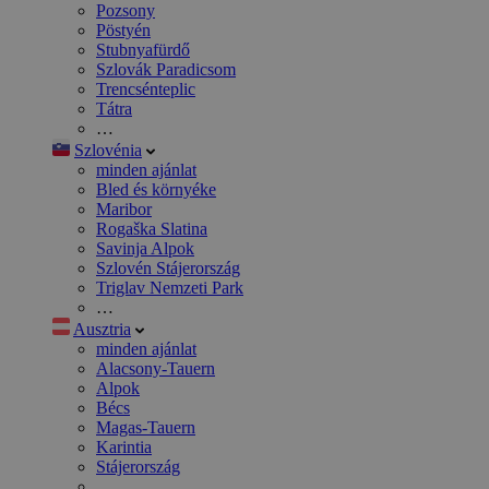
Pozsony
Pöstyén
Stubnyafürdő
Szlovák Paradicsom
Trencsénteplic
Tátra
…
Szlovénia
minden ajánlat
Bled és környéke
Maribor
Rogaška Slatina
Savinja Alpok
Szlovén Stájerország
Triglav Nemzeti Park
…
Ausztria
minden ajánlat
Alacsony-Tauern
Alpok
Bécs
Magas-Tauern
Karintia
Stájerország
…