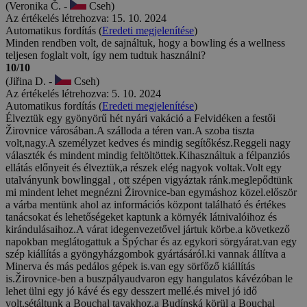
(Veronika Č. -
Cseh)
Az értékelés létrehozva: 15. 10. 2024
Automatikus fordítás (
Eredeti megjelenítése
)
Minden rendben volt, de sajnáltuk, hogy a bowling és a wellness
teljesen foglalt volt, így nem tudtuk használni?
10/10
(Jiřina D. -
Cseh)
Az értékelés létrehozva: 5. 10. 2024
Automatikus fordítás (
Eredeti megjelenítése
)
Élveztük egy gyönyörű hét nyári vakáció a Felvidéken a festői
Žirovnice városában.A szálloda a téren van.A szoba tiszta
volt,nagy.A személyzet kedves és mindig segítőkész.Reggeli nagy
választék és mindent mindig feltöltöttek.Kihasználtuk a félpanziós
ellátás előnyeit és élveztük,a részek elég nagyok voltak.Volt egy
utalványunk bowlinggal , ott szépen vigyáztak ránk.meglepődtünk
mi mindent lehet megnézni Žirovnice-ban egymáshoz közel.először
a várba mentünk ahol az információs központ található és értékes
tanácsokat és lehetőségeket kaptunk a környék látnivalóihoz és
kirándulásaihoz.A várat idegenvezetővel jártuk körbe.a következő
napokban meglátogattuk a Špýchar és az egykori sörgyárat.van egy
szép kiállítás a gyöngyházgombok gyártásáról.ki vannak állítva a
Minerva és más pedálos gépek is.van egy sörfőző kiállítás
is.Žirovnice-ben a buszpályaudvaron egy hangulatos kávézóban le
lehet ülni egy jó kávé és egy desszert mellé.és mivel jó idő
volt,sétáltunk a Bouchal tavakhoz.a Budínská körül a Bouchal