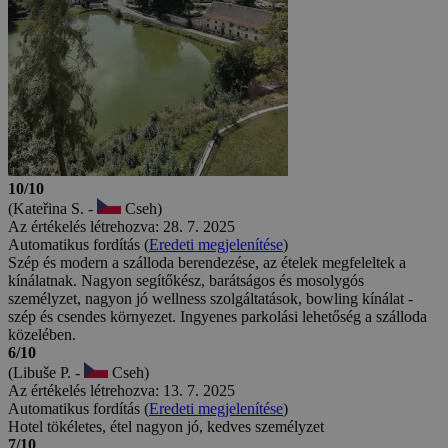
10/10
(Kateřina S. -
Cseh)
Az értékelés létrehozva: 28. 7. 2025
Automatikus fordítás (
Eredeti megjelenítése
)
Szép és modern a szálloda berendezése, az ételek megfeleltek a
kínálatnak. Nagyon segítőkész, barátságos és mosolygós
személyzet, nagyon jó wellness szolgáltatások, bowling kínálat -
szép és csendes környezet. Ingyenes parkolási lehetőség a szálloda
közelében.
6/10
(Libuše P. -
Cseh)
Az értékelés létrehozva: 13. 7. 2025
Automatikus fordítás (
Eredeti megjelenítése
)
Hotel tökéletes, étel nagyon jó, kedves személyzet
7/10