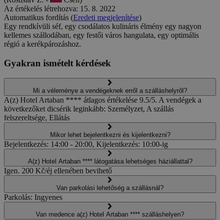
Az értékelés létrehozva: 15. 8. 2022
Automatikus fordítás (
Eredeti megjelenítése
)
Egy rendkívüli séf, egy csodálatos kulináris élmény egy nagyon
kellemes szállodában, egy festői város hangulata, egy optimális
régió a kerékpározáshoz.
Gyakran ismételt kérdések
Mi a véleménye a vendégeknek erről a szálláshelyről?
A(z) Hotel Artaban **** átlagos értékelése 9.5/5. A vendégek a
következőket dicsérik leginkább: Személyzet, A szállás
felszereltsége, Ellátás
Mikor lehet bejelentkezni és kijelentkezni?
Bejelentkezés: 14:00 - 20:00, Kijelentkezés: 10:00-ig
A(z) Hotel Artaban **** látogatása lehetséges háziállattal?
Igen. 200 Kč/éj ellenében bevihető
Van parkolási lehetőség a szállásnál?
Parkolás: Ingyenes
Van medence a(z) Hotel Artaban **** szálláshelyen?