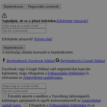
Bejelentkezés
Regisztrálni szeretnék
Sajnáljuk, de ez a jelszó helytelen.
Elfelejtette jelszavát?
Elfelejtette jelszavát?
Kérjen újat!
Bejelentkezés
A közösségi oldalán keresztül is bejelentkezhet:
Bejelentkezés Facebook fiókkal
Bejelentkezés Google fiókkal
Facebook vagy Google fiókkal való regisztrációm kapcsán
kijelentem, hogy elfogadom a
Felhasználási feltételeket
és
elolvastam az
Adatvédelmi szabályzatot.
.
Értesülni akarok e-mailben a Travelking újdonságairól,
különleges ajánlatairól és egyéb kedvezményeiről az
Adatvédelmi
szabályzatot.
.
Elfogadom a
Felhasználási feltételeket
és az