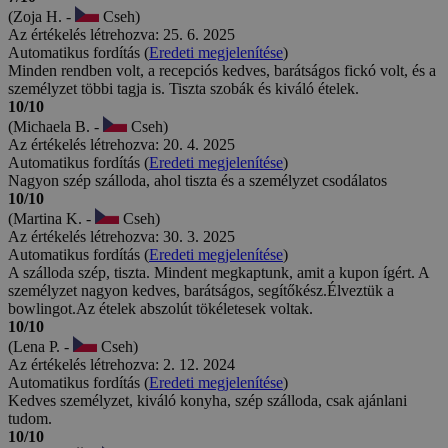
(Zoja H. -
Cseh)
Az értékelés létrehozva: 25. 6. 2025
Automatikus fordítás (
Eredeti megjelenítése
)
Minden rendben volt, a recepciós kedves, barátságos fickó volt, és a
személyzet többi tagja is. Tiszta szobák és kiváló ételek.
10/10
(Michaela B. -
Cseh)
Az értékelés létrehozva: 20. 4. 2025
Automatikus fordítás (
Eredeti megjelenítése
)
Nagyon szép szálloda, ahol tiszta és a személyzet csodálatos
10/10
(Martina K. -
Cseh)
Az értékelés létrehozva: 30. 3. 2025
Automatikus fordítás (
Eredeti megjelenítése
)
A szálloda szép, tiszta. Mindent megkaptunk, amit a kupon ígért. A
személyzet nagyon kedves, barátságos, segítőkész.Élveztük a
bowlingot.Az ételek abszolút tökéletesek voltak.
10/10
(Lena P. -
Cseh)
Az értékelés létrehozva: 2. 12. 2024
Automatikus fordítás (
Eredeti megjelenítése
)
Kedves személyzet, kiváló konyha, szép szálloda, csak ajánlani
tudom.
10/10