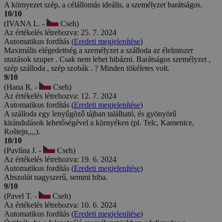
A környezet szép, a célállomás ideális, a személyzet barátságos.
10/10
(IVANA L. -
Cseh)
Az értékelés létrehozva: 25. 7. 2024
Automatikus fordítás (
Eredeti megjelenítése
)
Maximális elégedettség a személyzet a szálloda az élelmiszer
utazások szuper . Csak nem lehet hibázni. Barátságos személyzet ,
szép szálloda , szép szobák . ? Minden tökéletes volt.
9/10
(Hana R. -
Cseh)
Az értékelés létrehozva: 12. 7. 2024
Automatikus fordítás (
Eredeti megjelenítése
)
A szálloda egy lenyűgöző tájban található, és gyönyörű
kirándulások lehetőségével a környéken (pl. Telc, Kamenice,
Roštejn,,,,).
10/10
(Pavlína J. -
Cseh)
Az értékelés létrehozva: 19. 6. 2024
Automatikus fordítás (
Eredeti megjelenítése
)
Abszolút nagyszerű, semmi hiba.
9/10
(Pavel T. -
Cseh)
Az értékelés létrehozva: 10. 6. 2024
Automatikus fordítás (
Eredeti megjelenítése
)