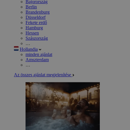
Bajorország
Berlin
Brandenburg
Düsseldorf
Fekete erdő
Hamburg
Hessen
Szászország
…
Hollandia
minden ajánlat
Amszterdam
…
Az összes ajánlat megjelenítése