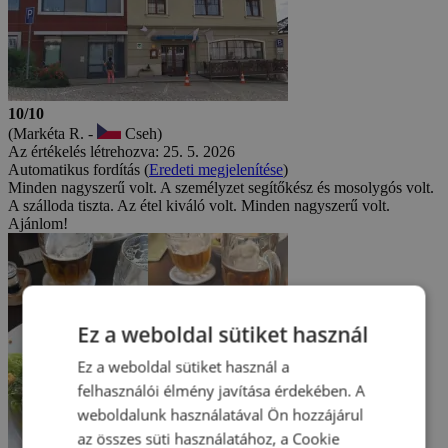
10/10
(Markéta R. -
Cseh)
Az értékelés létrehozva: 25. 5. 2026
Automatikus fordítás (
Eredeti megjelenítése
)
Minden nagyszerű volt. A személyzet segítőkész és mosolygós volt.
A szálloda tiszta. Az étel kiváló volt. Minden nagyszerű volt.
Ajánlom!
Ez a weboldal sütiket használ
Ez a weboldal sütiket használ a
felhasználói élmény javítása érdekében. A
weboldalunk használatával Ön hozzájárul
az összes süti használatához, a Cookie