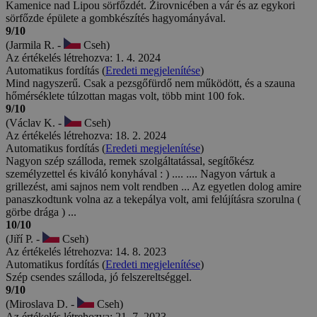
Kamenice nad Lipou sörfőzdét. Žirovnicében a vár és az egykori
sörfőzde épülete a gombkészítés hagyományával.
9/10
(Jarmila R. -
Cseh)
Az értékelés létrehozva: 1. 4. 2024
Automatikus fordítás (
Eredeti megjelenítése
)
Mind nagyszerű. Csak a pezsgőfürdő nem működött, és a szauna
hőmérséklete túlzottan magas volt, több mint 100 fok.
9/10
(Václav K. -
Cseh)
Az értékelés létrehozva: 18. 2. 2024
Automatikus fordítás (
Eredeti megjelenítése
)
Nagyon szép szálloda, remek szolgáltatással, segítőkész
személyzettel és kiváló konyhával : ) .... .... Nagyon vártuk a
grillezést, ami sajnos nem volt rendben ... Az egyetlen dolog amire
panaszkodtunk volna az a tekepálya volt, ami felújításra szorulna (
görbe drága ) ...
10/10
(Jiří P. -
Cseh)
Az értékelés létrehozva: 14. 8. 2023
Automatikus fordítás (
Eredeti megjelenítése
)
Szép csendes szálloda, jó felszereltséggel.
9/10
(Miroslava D. -
Cseh)
Az értékelés létrehozva: 21. 7. 2023