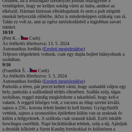
Örülnék, ha a felszolgáló személyzet jobban odafigyelne a
vendégekre, hogy ne kelljen sokáig várni az italra, amikor az
elkészül. Hárman biztosan elboldogulunk és nem a pult mögötti
munkát helyezzük előtérbe, ikfxz is mindenképpen szükség van rá.
Talán ez volt az, ami az egész tartózkodásból a legjobban zavart
minket.
10/10
(Petr K. -
Cseh)
Az értékelés létrehozva: 13. 5. 2024
Automatikus fordítás (
Eredeti megjelenítése
)
Teljesen elégedettek voltunk, csak egy dupla bojlert hiányoltunk a
szobában.
9/10
(František Š. -
Cseh)
Az értékelés létrehozva: 3. 5. 2024
Automatikus fordítás (
Eredeti megjelenítése
)
Parkolás a téren, pár percet kellett várni, hogy szabaddá váljon egy
hely, parkolás a szállodánál térítés ellenében. Szállás szép, tágas
szobában, reggel mindig megkérdezte a takarítónő, hogy kell-e
valami. A reggeli bőséges volt, a vacsora az étlap szerint kiváló,
sajnos a 250,- korona feletti limitet ki kell fizetni. Gyógyfürdőt
vettünk, sajnos a szomszédos épületben külön van az uraknak és
külön a hölgyeknek. A szálloda csak szaunát kínál. Ezért inkább
bowlingra cseréltük. Napi biciklitúrákat tettünk, szép a táj. Ajánljuk
a druidák kőkörét a Szent Katalin forrásokkal és különösen a