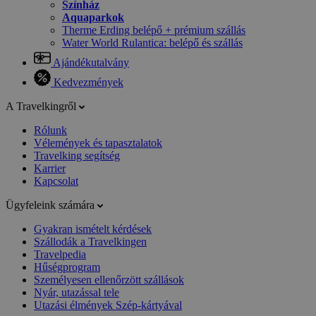
Színház
Aquaparkok
Therme Erding belépő + prémium szállás
Water World Rulantica: belépő és szállás
Ajándékutalvány
Kedvezmények
A Travelkingről
Rólunk
Vélemények és tapasztalatok
Travelking segítség
Karrier
Kapcsolat
Ügyfeleink számára
Gyakran ismételt kérdések
Szállodák a Travelkingen
Travelpedia
Hűségprogram
Személyesen ellenőrzött szállások
Nyár, utazással tele
Utazási élmények Szép-kártyával