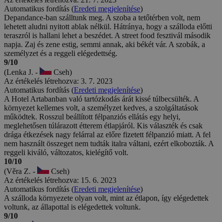
Automatikus fordítás (
Eredeti megjelenítése
)
Depandance-ban szálltunk meg. A szoba a tetőtérben volt, nem
lehetett aludni nyitott ablak nélkül. Hátránya, hogy a szálloda előtti
teraszról is hallani lehet a beszédet. A street food fesztivál második
napja. Zaj és zene estig, semmi annak, aki békét vár. A szobák, a
személyzet és a reggeli elégedettség.
9/10
(Lenka J. -
Cseh)
Az értékelés létrehozva: 3. 7. 2023
Automatikus fordítás (
Eredeti megjelenítése
)
A Hotel Artabanban való tartózkodás árát kissé túlbecsülték. A
környezet kellemes volt, a személyzet kedves, a szolgáltatások
működtek. Rosszul beállított félpanziós ellátás egy helyi,
meglehetősen túlárazott étterem étlapjáról. Kis választék és csak
drága étkezések nagy felárral az előre fizetett félpanzió miatt. A fel
nem használt összeget nem tudták italra váltani, ezért elkobozták. A
reggeli kiváló, változatos, kielégítő volt.
10/10
(Věra Z. -
Cseh)
Az értékelés létrehozva: 15. 6. 2023
Automatikus fordítás (
Eredeti megjelenítése
)
A szálloda környezete olyan volt, mint az étlapon, így elégedettek
voltunk, az állapottal is elégedettek voltunk.
9/10