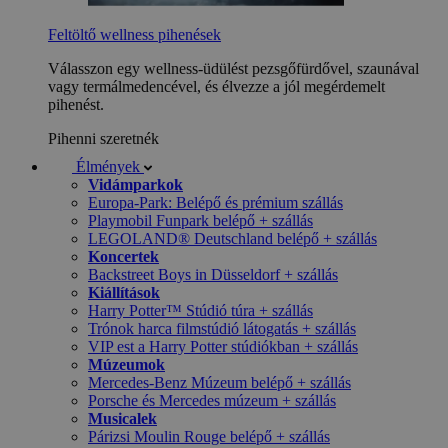
Feltöltő wellness pihenések
Válasszon egy wellness-üdülést pezsgőfürdővel, szaunával
vagy termálmedencével, és élvezze a jól megérdemelt
pihenést.
Pihenni szeretnék
Élmények
Vidámparkok
Europa-Park: Belépő és prémium szállás
Playmobil Funpark belépő + szállás
LEGOLAND® Deutschland belépő + szállás
Koncertek
Backstreet Boys in Düsseldorf + szállás
Kiállítások
Harry Potter™ Stúdió túra + szállás
Trónok harca filmstúdió látogatás + szállás
VIP est a Harry Potter stúdiókban + szállás
Múzeumok
Mercedes-Benz Múzeum belépő + szállás
Porsche és Mercedes múzeum + szállás
Musicalek
Párizsi Moulin Rouge belépő + szállás