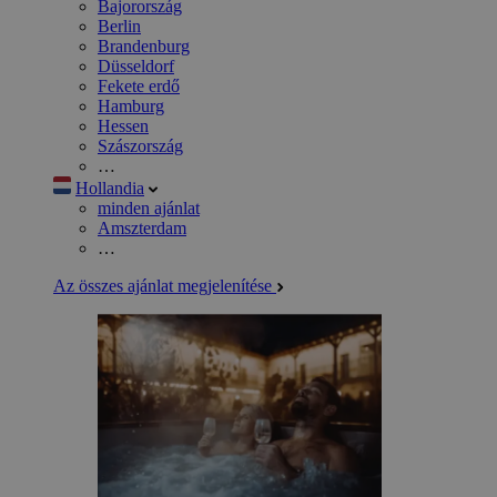
Bajorország
Berlin
Brandenburg
Düsseldorf
Fekete erdő
Hamburg
Hessen
Szászország
…
Hollandia
minden ajánlat
Amszterdam
…
Az összes ajánlat megjelenítése