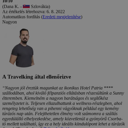
10/10
(Dana K. -
Szlovákia)
Az értékelés létrehozva: 6. 8. 2022
Automatikus fordítás (
Eredeti megjelenítése
)
Nagyon
A Travelking által ellenőrizve
“Nagyon jól éreztük magunkat az ikonikus Hotel Patria ****
szállodában, ahol kiváló félpanziós ellátásban részesültünk a Sunny
étteremben. Kiemelném a nagyon barátságos és segítőkész
személyzetet is. Teljesen ellazulhattunk a wellness-részlegben, ahol
rengeteg lehetőség van a pihenni vágyóknak például egy kemény
túrázós nap után. Felejthetetlen élmény volt számomra a szállás
egyedülálló elhelyezkedése, amely közvetlenül a gyönyörű Csorba-
tó mellett található, így ez a hely ideális kiindulópont lehet a túrázók