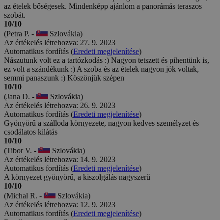
az ételek bőségesek. Mindenképp ajánlom a panorámás teraszos
szobát.
10/10
(Petra P. -
Szlovákia)
Az értékelés létrehozva: 27. 9. 2023
Automatikus fordítás (
Eredeti megjelenítése
)
Nászutunk volt ez a tartózkodás :) Nagyon tetszett és pihentünk is,
ez volt a szándékunk :) A szoba és az ételek nagyon jók voltak,
semmi panaszunk :) Köszönjük szépen
10/10
(Jana D. -
Szlovákia)
Az értékelés létrehozva: 26. 9. 2023
Automatikus fordítás (
Eredeti megjelenítése
)
Gyönyörű a szálloda környezete, nagyon kedves személyzet és
csodálatos kilátás
10/10
(Tibor V. -
Szlovákia)
Az értékelés létrehozva: 14. 9. 2023
Automatikus fordítás (
Eredeti megjelenítése
)
A környezet gyönyörű, a kiszolgálás nagyszerű
10/10
(Michal R. -
Szlovákia)
Az értékelés létrehozva: 12. 9. 2023
Automatikus fordítás (
Eredeti megjelenítése
)