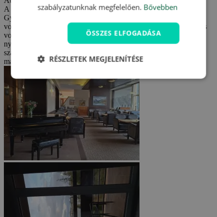
Automatikus fordítás (
Eredeti megjelenítése
)
szabályzatunknak megfelelően.
Bővebben
A Hotel Patria teljes mértékben megfelelt az elvárásainknak.
Gyönyörű kilátás, kiváló ételek, kedves személyzet, minden tiszta
volt, és a szálloda összhangja is nagyon jó volt. Pozitív meglepetés
ÖSSZES ELFOGADÁSA
volt a két részre osztott wellnessrészleg, a 16+ zónában hihetetlen
nyugalommal. Élveztük a pihenést az erdőre nyíló kilátással, a
szaunák ötletesek és hangulatosak voltak. A tartózkodással
RÉSZLETEK MEGJELENÍTÉSE
maximálisan elégedettek voltunk?