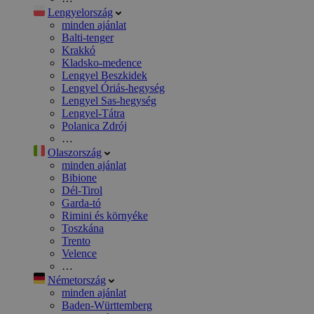
Lengyelország
minden ajánlat
Balti-tenger
Krakkó
Kladsko-medence
Lengyel Beszkidek
Lengyel Óriás-hegység
Lengyel Sas-hegység
Lengyel-Tátra
Polanica Zdrój
…
Olaszország
minden ajánlat
Bibione
Dél-Tirol
Garda-tó
Rimini és környéke
Toszkána
Trento
Velence
…
Németország
minden ajánlat
Baden-Württemberg