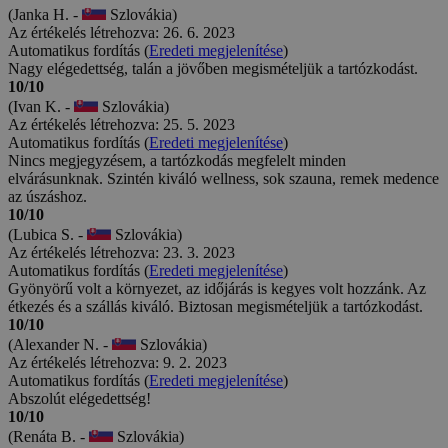
(Janka H. -
Szlovákia)
Az értékelés létrehozva: 26. 6. 2023
Automatikus fordítás (
Eredeti megjelenítése
)
Nagy elégedettség, talán a jövőben megismételjük a tartózkodást.
10/10
(Ivan K. -
Szlovákia)
Az értékelés létrehozva: 25. 5. 2023
Automatikus fordítás (
Eredeti megjelenítése
)
Nincs megjegyzésem, a tartózkodás megfelelt minden
elvárásunknak. Szintén kiváló wellness, sok szauna, remek medence
az úszáshoz.
10/10
(Lubica S. -
Szlovákia)
Az értékelés létrehozva: 23. 3. 2023
Automatikus fordítás (
Eredeti megjelenítése
)
Gyönyörű volt a környezet, az időjárás is kegyes volt hozzánk. Az
étkezés és a szállás kiváló. Biztosan megismételjük a tartózkodást.
10/10
(Alexander N. -
Szlovákia)
Az értékelés létrehozva: 9. 2. 2023
Automatikus fordítás (
Eredeti megjelenítése
)
Abszolút elégedettség!
10/10
(Renáta B. -
Szlovákia)