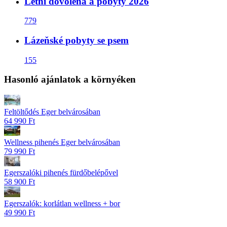
Letní dovolená a pobyty 2026
779
Lázeňské pobyty se psem
155
Hasonló ajánlatok a környéken
Feltöltődés Eger belvárosában
64 990 Ft
Wellness pihenés Eger belvárosában
79 990 Ft
Egerszalóki pihenés fürdőbelépővel
58 900 Ft
Egerszalók: korlátlan wellness + bor
49 990 Ft