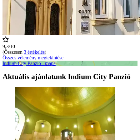
9,3/10
(Összesen
3 értékelés
)
Összes vélemény megtekintése
Indium City Panzió - mapa
Aktuális ajánlatunk Indium City Panzió