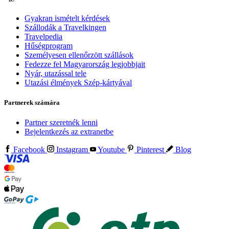
Gyakran ismételt kérdések
Szállodák a Travelkingen
Travelpedia
Hűségprogram
Személyesen ellenőrzött szállások
Fedezze fel Magyarország legjobbjait
Nyár, utazással tele
Utazási élmények Szép-kártyával
Partnerek számára
Partner szeretnék lenni
Bejelentkezés az extranetbe
Facebook
Instagram
Youtube
Pinterest
Blog