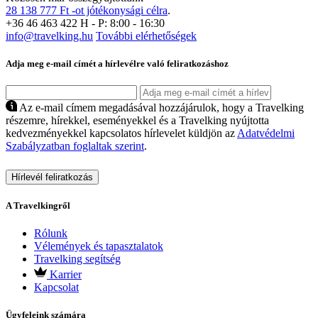
28 138 777 Ft -ot jótékonysági célra
.
+36 46 463 422
H - P: 8:00 - 16:30
info@travelking.hu
További elérhetőségek
Adja meg e-mail címét a hírlevélre való feliratkozáshoz
Az e-mail címem megadásával hozzájárulok, hogy a Travelking
részemre, hírekkel, eseményekkel és a Travelking nyújtotta
kedvezményekkel kapcsolatos hírlevelet küldjön az
Adatvédelmi
Szabályzatban foglaltak szerint
.
Hírlevél feliratkozás
A Travelkingről
Rólunk
Vélemények és tapasztalatok
Travelking segítség
Karrier
Kapcsolat
Ügyfeleink számára