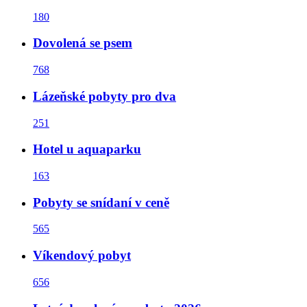
180
Dovolená se psem
768
Lázeňské pobyty pro dva
251
Hotel u aquaparku
163
Pobyty se snídaní v ceně
565
Víkendový pobyt
656