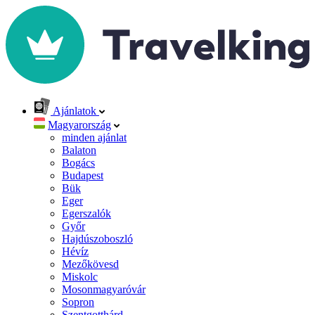
Ajánlatok
Magyarország
minden ajánlat
Balaton
Bogács
Budapest
Bük
Eger
Egerszalók
Győr
Hajdúszoboszló
Hévíz
Mezőkövesd
Miskolc
Mosonmagyaróvár
Sopron
Szentgotthárd