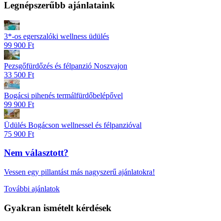
Legnépszerűbb ajánlataink
3*-os egerszalóki wellness üdülés
99 900 Ft
Pezsgőfürdőzés és félpanzió Noszvajon
33 500 Ft
Bogácsi pihenés termálfürdőbelépővel
99 900 Ft
Üdülés Bogácson wellnessel és félpanzióval
75 900 Ft
Nem választott?
Vessen egy pillantást más nagyszerű ajánlatokra!
További ajánlatok
Gyakran ismételt kérdések