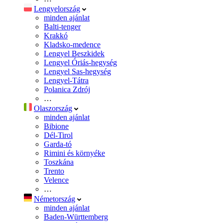
Lengyelország
minden ajánlat
Balti-tenger
Krakkó
Kladsko-medence
Lengyel Beszkidek
Lengyel Óriás-hegység
Lengyel Sas-hegység
Lengyel-Tátra
Polanica Zdrój
…
Olaszország
minden ajánlat
Bibione
Dél-Tirol
Garda-tó
Rimini és környéke
Toszkána
Trento
Velence
…
Németország
minden ajánlat
Baden-Württemberg