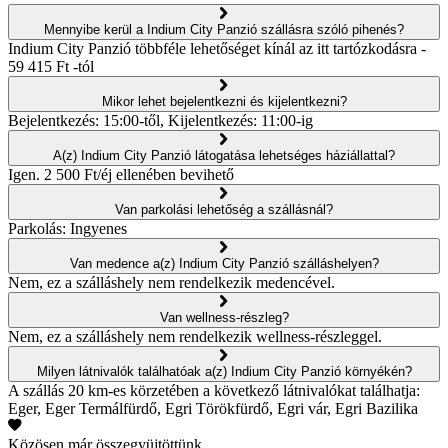
Mennyibe kerül a Indium City Panzió szállásra szóló pihenés?
Indium City Panzió többféle lehetőséget kínál az itt tartózkodásra -
59 415 Ft -tól
Mikor lehet bejelentkezni és kijelentkezni?
Bejelentkezés: 15:00-től, Kijelentkezés: 11:00-ig
A(z) Indium City Panzió látogatása lehetséges háziállattal?
Igen. 2 500 Ft/éj ellenében bevihető
Van parkolási lehetőség a szállásnál?
Parkolás: Ingyenes
Van medence a(z) Indium City Panzió szálláshelyen?
Nem, ez a szálláshely nem rendelkezik medencével.
Van wellness-részleg?
Nem, ez a szálláshely nem rendelkezik wellness-részleggel.
Milyen látnivalók találhatóak a(z) Indium City Panzió környékén?
A szállás 20 km-es körzetében a következő látnivalókat találhatja:
Eger, Eger Termálfürdő, Egri Törökfürdő, Egri vár, Egri Bazilika
Közösen már összegyüjtöttünk