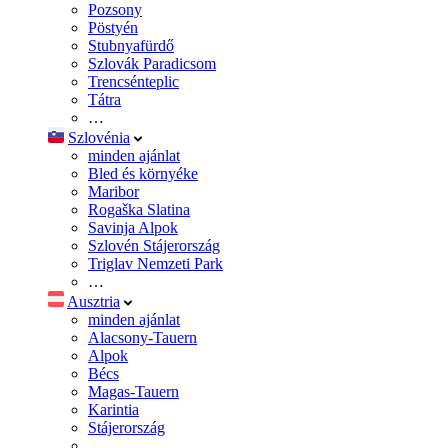
Pozsony
Pöstyén
Stubnyafürdő
Szlovák Paradicsom
Trencsénteplic
Tátra
…
Szlovénia
minden ajánlat
Bled és környéke
Maribor
Rogaška Slatina
Savinja Alpok
Szlovén Stájerország
Triglav Nemzeti Park
…
Ausztria
minden ajánlat
Alacsony-Tauern
Alpok
Bécs
Magas-Tauern
Karintia
Stájerország
…