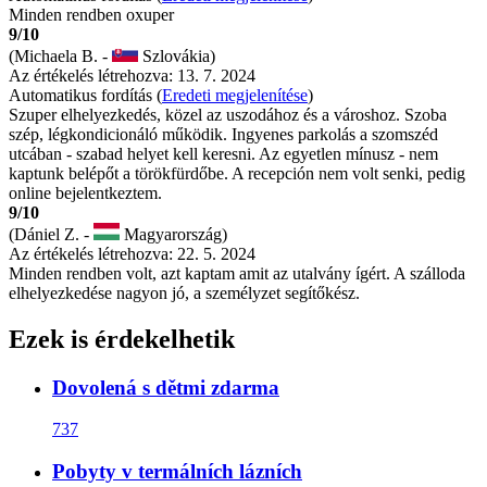
Minden rendben oxuper
9/10
(Michaela B. -
Szlovákia)
Az értékelés létrehozva: 13. 7. 2024
Automatikus fordítás (
Eredeti megjelenítése
)
Szuper elhelyezkedés, közel az uszodához és a városhoz. Szoba
szép, légkondicionáló működik. Ingyenes parkolás a szomszéd
utcában - szabad helyet kell keresni. Az egyetlen mínusz - nem
kaptunk belépőt a törökfürdőbe. A recepción nem volt senki, pedig
online bejelentkeztem.
9/10
(Dániel Z. -
Magyarország)
Az értékelés létrehozva: 22. 5. 2024
Minden rendben volt, azt kaptam amit az utalvány ígért. A szálloda
elhelyezkedése nagyon jó, a személyzet segítőkész.
Ezek is érdekelhetik
Dovolená s dětmi zdarma
737
Pobyty v termálních lázních