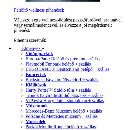
Feltöltő wellness pihenések
Válasszon egy wellness-üdülést pezsgőfürdővel, szaunával
vagy termálmedencével, és élvezze a jól megérdemelt
pihenést.
Pihenni szeretnék
Élmények
Vidámparkok
Europa-Park: Belépő és prémium szállás
Playmobil Funpark belépő + szállás
LEGOLAND® Deutschland belépő + szállás
Koncertek
Backstreet Boys in Düsseldorf + szállás
Kiállítások
Harry Potter™ Stúdió túra + szállás
Trónok harca filmstúdió látogatás + szállás
VIP est a Harry Potter stúdiókban + szállás
Múzeumok
Mercedes-Benz Múzeum belépő + szállás
Porsche és Mercedes múzeum + szállás
Musicalek
Párizsi Moulin Rouge belépő + szállás