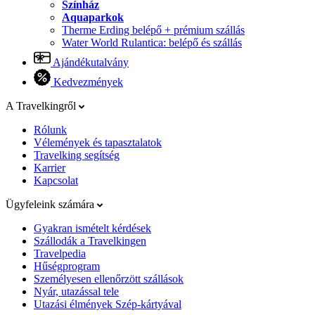
Színház
Aquaparkok
Therme Erding belépő + prémium szállás
Water World Rulantica: belépő és szállás
Ajándékutalvány
Kedvezmények
A Travelkingről
Rólunk
Vélemények és tapasztalatok
Travelking segítség
Karrier
Kapcsolat
Ügyfeleink számára
Gyakran ismételt kérdések
Szállodák a Travelkingen
Travelpedia
Hűségprogram
Személyesen ellenőrzött szállások
Nyár, utazással tele
Utazási élmények Szép-kártyával