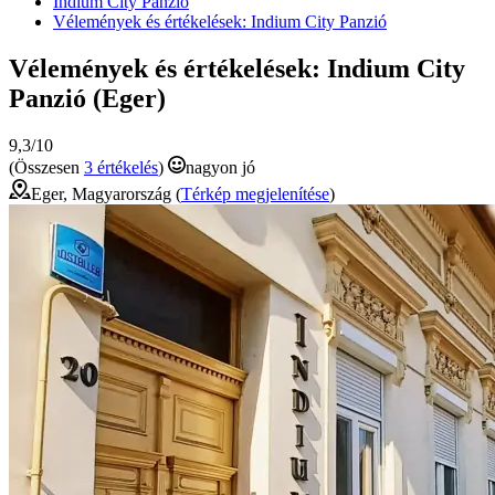
Indium City Panzió
Vélemények és értékelések: Indium City Panzió
Vélemények és értékelések: Indium City
Panzió (Eger)
9,3/10
(Összesen
3 értékelés
)
nagyon jó
Eger, Magyarország (
Térkép megjelenítése
)
RÉSZLETEK MEGJELENÍTÉSE