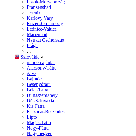
Észak-Morvaország
Franzensbad
Jeseník
Karlovy Vary
Közép-Csehország
Lednice-Valtice
Marienbad
Nyugat Csehország
Prága
…
Szlovákia
minden ajánlat
Alacsony-Tátra
Árva
Bajmóc
Besenyőfalu
Bélai-Tátra
Dunaszerdahely
Dél-Szlovákia
Kis-Fátra
Kiszucai-Beszkidek
Liptó
Magas-Tátra
Nagy-Fátra
Nagymegyer