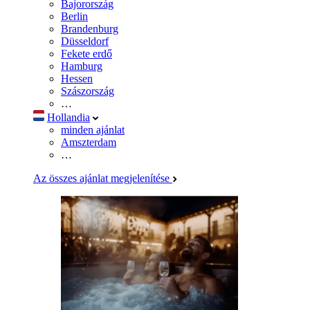
Bajorország
Berlin
Brandenburg
Düsseldorf
Fekete erdő
Hamburg
Hessen
Szászország
…
Hollandia
minden ajánlat
Amszterdam
…
Az összes ajánlat megjelenítése