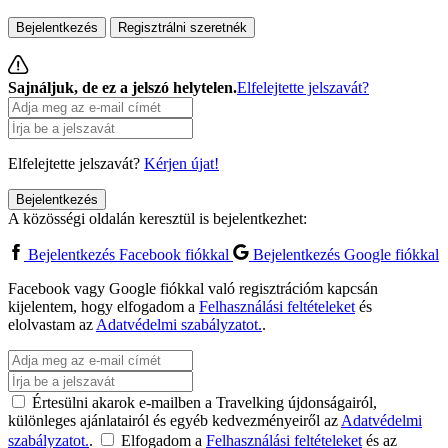
Bejelentkezés
Regisztrálni szeretnék
Sajnáljuk, de ez a jelszó helytelen.
Elfelejtette jelszavát?
Elfelejtette jelszavát?
Kérjen újat!
Bejelentkezés
A közösségi oldalán keresztül is bejelentkezhet:
Bejelentkezés Facebook fiókkal
Bejelentkezés Google fiókkal
Facebook vagy Google fiókkal való regisztrációm kapcsán
kijelentem, hogy elfogadom a
Felhasználási feltételeket
és
elolvastam az
Adatvédelmi szabályzatot.
.
Értesülni akarok e-mailben a Travelking újdonságairól,
különleges ajánlatairól és egyéb kedvezményeiről az
Adatvédelmi
szabályzatot.
.
Elfogadom a
Felhasználási feltételeket
és az