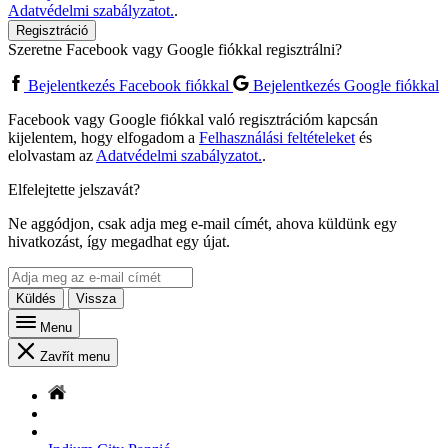
Adatvédelmi szabályzatot.
.
Regisztráció
Szeretne Facebook vagy Google fiókkal regisztrálni?
Bejelentkezés Facebook fiókkal
Bejelentkezés Google fiókkal
Facebook vagy Google fiókkal való regisztrációm kapcsán
kijelentem, hogy elfogadom a
Felhasználási feltételeket
és
elolvastam az
Adatvédelmi szabályzatot.
.
Elfelejtette jelszavát?
Ne aggódjon, csak adja meg e-mail címét, ahova küldünk egy
hivatkozást, így megadhat egy újat.
Küldés
Vissza
Menu
Zavřít menu