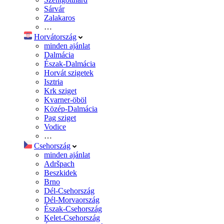
Sárvár
Zalakaros
…
Horvátország
minden ajánlat
Dalmácia
Észak-Dalmácia
Horvát szigetek
Isztria
Krk sziget
Kvarner-öböl
Közép-Dalmácia
Pag sziget
Vodice
…
Csehország
minden ajánlat
Adršpach
Beszkidek
Brno
Dél-Csehország
Dél-Morvaország
Észak-Csehország
Kelet-Csehország