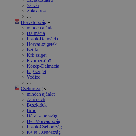
Sárvár
Zalakaros
…
Horvátország
minden ajánlat
Dalmácia
Észak-Dalmácia
Horvát szigetek
Isztria
Krk sziget
Kvarner-öböl
Közép-Dalmácia
Pag sziget
Vodice
…
Csehország
minden ajánlat
Adršpach
Beszkidek
Brno
Dél-Csehország
Dél-Morvaország
Észak-Csehország
Kelet-Csehország