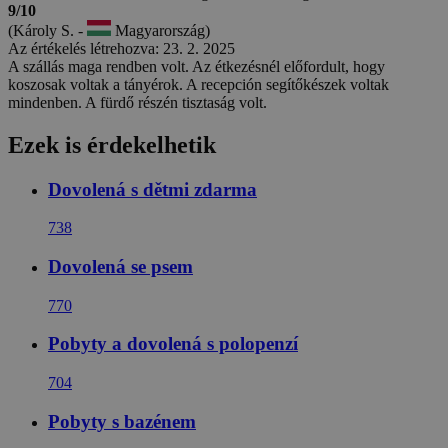
9/10
(Károly S. -
Magyarország)
Az értékelés létrehozva: 23. 2. 2025
A szállás maga rendben volt. Az étkezésnél előfordult, hogy
koszosak voltak a tányérok. A recepción segítőkészek voltak
mindenben. A fürdő részén tisztaság volt.
Ezek is érdekelhetik
Dovolená s dětmi zdarma
738
Dovolená se psem
770
Pobyty a dovolená s polopenzí
704
Pobyty s bazénem