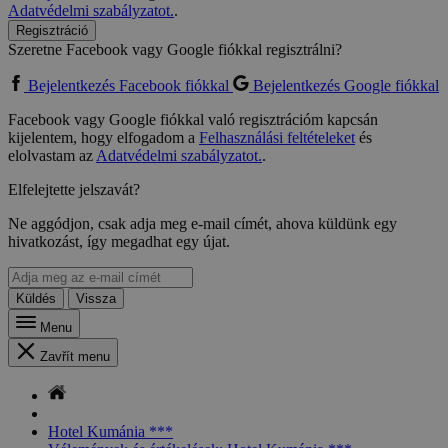
Adatvédelmi szabályzatot.
.
Regisztráció
Szeretne Facebook vagy Google fiókkal regisztrálni?
Bejelentkezés Facebook fiókkal
Bejelentkezés Google fiókkal
Facebook vagy Google fiókkal való regisztrációm kapcsán
kijelentem, hogy elfogadom a
Felhasználási feltételeket
és
elolvastam az
Adatvédelmi szabályzatot.
.
Elfelejtette jelszavát?
Ne aggódjon, csak adja meg e-mail címét, ahova küldünk egy
hivatkozást, így megadhat egy újat.
Küldés
Vissza
Menu
Zavřít menu
Hotel Kumánia ***