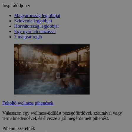
Inspirálódjon
Magyarország legjobbjai
Szlovénia legjobbjai
Horvátország legjobbjai
Egy nyár teli utazással
7 magyar régió
Feltöltő wellness pihenések
Válasszon egy wellness-üdülést pezsgőfürdővel, szaunával vagy
termálmedencével, és élvezze a jól megérdemelt pihenést.
Pihenni szeretnék