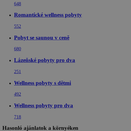
648
Romantické wellness pobyty
552
Pobyt se saunou v ceně
680
Lázeňské pobyty pro dva
251
Wellness pobyty s dětmi
492
Wellness pobyty pro dva
718
Hasonló ajánlatok a környéken