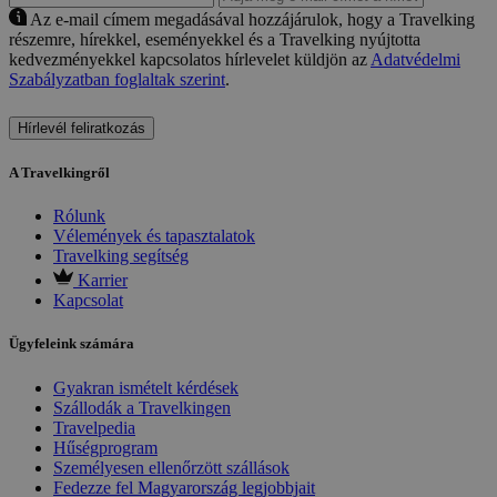
Az e-mail címem megadásával hozzájárulok, hogy a Travelking
részemre, hírekkel, eseményekkel és a Travelking nyújtotta
kedvezményekkel kapcsolatos hírlevelet küldjön az
Adatvédelmi
Szabályzatban foglaltak szerint
.
Hírlevél feliratkozás
A Travelkingről
Rólunk
Vélemények és tapasztalatok
Travelking segítség
Karrier
Kapcsolat
Ügyfeleink számára
Gyakran ismételt kérdések
Szállodák a Travelkingen
Travelpedia
Hűségprogram
Személyesen ellenőrzött szállások
Fedezze fel Magyarország legjobbjait