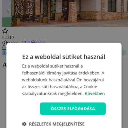
8,1/10
(Összesen
12 értékelés
)
Összes vélemény megtekintése
Hotel Kumánia *** - mapa
Ez a weboldal sütiket használ
Aktuális ajánlatunk Hotel Kumánia ***
Ez a weboldal sütiket használ a
felhasználói élmény javítása érdekében. A
weboldalunk használatával Ön hozzájárul
az összes süti használatához, a Cookie
szabályzatunknak megfelelően.
Bővebben
ÖSSZES ELFOGADÁSA
RÉSZLETEK MEGJELENÍTÉSE