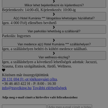
Mikor lehet bejelentkezni és kijelentkezni?
Bejelentkezés: 14:00-től, Kijelentkezés: 10:00-ig
A(z) Hotel Kumánia *** látogatása lehetséges háziállattal?
Igen. 4 000 Ft/éj ellenében bevihető
Van parkolási lehetőség a szállásnál?
Parkolás: Ingyenes
Van medence a(z) Hotel Kumánia *** szálláshelyen?
Igen, a szálláshelyen beltéri és kültéri medence található.
Van wellness-részleg?
Igen, a szálláshelyen a következő lehetőségek adottak: Jacuzzi,
Szauna, Extra szolgáltatások, fürdő, Wellness.
Közösen már összegyüjtöttünk
28 131 694 Ft -ot jótékonysági célra
.
+36 46 463 422
H - P: 8:00 - 16:30
info@travelking.hu
További elérhetőségek
Adja meg e-mail címét a hírlevélre való feliratkozáshoz