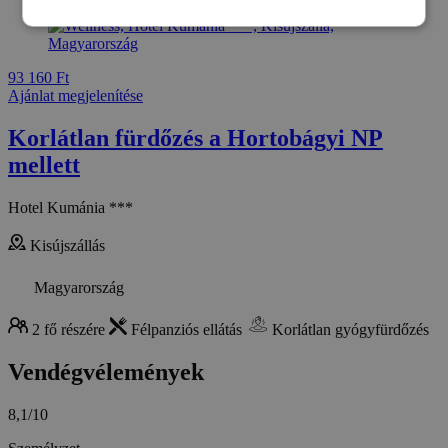
93 160 Ft
Ajánlat megjelenítése
Korlátlan fürdőzés a Hortobágyi NP
mellett
Hotel Kumánia ***
Kisújszállás
Magyarország
2 fő részére
Félpanziós ellátás
Korlátlan gyógyfürdőzés
Vendégvélemények
8,1/10