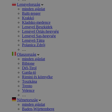
Lengyelország
minden ajánlat
Balti-tenger
Krakkó
Kladsko-medence
Lengyel Beszkidek
Lengyel Óriás-hegység
Lengyel Sas-hegység
Lengyel-Tátra
Polanica Zdrój
…
Olaszország
minden ajánlat
Bibione
Dél-Tirol
Garda-tó
Rimini és környéke
Toszkána
Trento
Velence
…
Németország
minden ajánlat
Baden-Württemberg