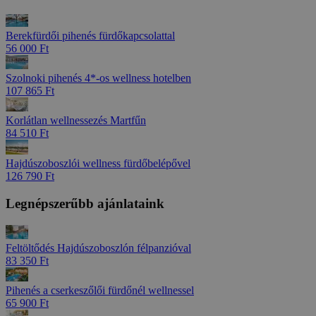
Berekfürdői pihenés fürdőkapcsolattal
56 000 Ft
Szolnoki pihenés 4*-os wellness hotelben
107 865 Ft
Korlátlan wellnessezés Martfűn
84 510 Ft
Hajdúszoboszlói wellness fürdőbelépővel
126 790 Ft
Legnépszerűbb ajánlataink
Feltöltődés Hajdúszoboszlón félpanzióval
83 350 Ft
Pihenés a cserkeszőlői fürdőnél wellnessel
65 900 Ft