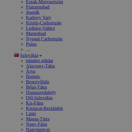
Észak-Morvaország
Franzensbad
Jeseník
Karlovy Vary
Közép-Csehország
Lednice-Valtice
Marienbad
Nyugat Csehország
Prága
…
Szlovákia
minden ajánlat
Alacsony-Tátra
Árva
Bajmóc
Besenyőfalu
Bélai-Tátra
Dunaszerdahely
Dél-Szlovákia
Kis-Fátra
Kiszucai-Beszkidek
Liptó
Magas-Tátra
Nagy-Fátra
Nagymegyer