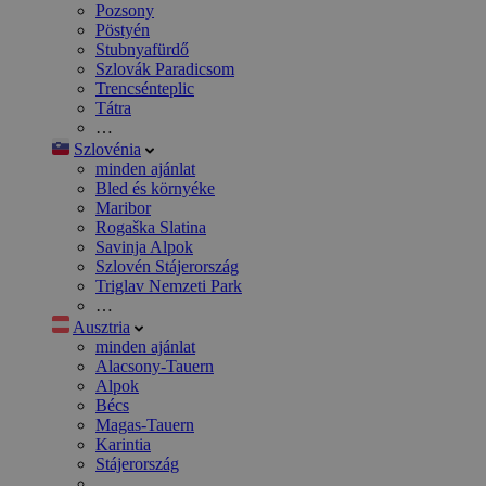
Pozsony
Pöstyén
Stubnyafürdő
Szlovák Paradicsom
Trencsénteplic
Tátra
…
Szlovénia
minden ajánlat
Bled és környéke
Maribor
Rogaška Slatina
Savinja Alpok
Szlovén Stájerország
Triglav Nemzeti Park
…
Ausztria
minden ajánlat
Alacsony-Tauern
Alpok
Bécs
Magas-Tauern
Karintia
Stájerország
…