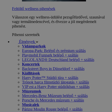
Feltöltő wellness pihenések
Válasszon egy wellness-üdülést pezsgőfürdővel, szaunával
vagy termálmedencével, és élvezze a jól megérdemelt
pihenést.
Pihenni szeretnék
Élmények
Vidámparkok
Europa-Park: Belépő és prémium szállás
Playmobil Funpark belépő + szállás
LEGOLAND® Deutschland belépő + szállás
Koncertek
Backstreet Boys in Düsseldorf + szállás
Kiállítások
Harry Potter™ Stúdió túra + szállás
Trónok harca filmstúdió látogatás + szállás
VIP est a Harry Potter stúdiókban + szállás
Múzeumok
Mercedes-Benz Múzeum belépő + szállás
Porsche és Mercedes múzeum + szállás
Musicalek
Párizsi Moulin Rouge belépő + szállás