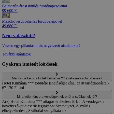
Balmazújvárosi üdülés fürdőkapcsolattal
99 600 Ft
Mezőkövesdi pihenés fürdőbelépővel
49 680 Ft
Nem választott?
Vessen egy pillantást más nagyszerű ajánlatokra!
További ajánlatok
Gyakran ismételt kérdések
Mennyibe kerül a Hotel Kumánia *** szállásra szóló pihenés?
Hotel Kumánia *** többféle lehetőséget kínál az itt tartózkodásra -
67 130 Ft -tól
Mi a véleménye a vendégeknek erről a szálláshelyről?
A(z) Hotel Kumánia *** átlagos értékelése 8.1/5. A vendégek a
következőket dicsérik leginkább: Személyzet, A szállás
elhelyezkedése, Szállodai szolgáltatások