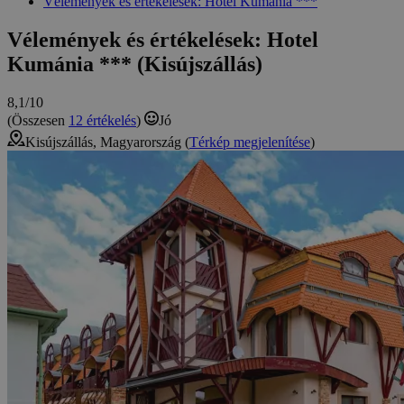
Vélemények és értékelések: Hotel Kumánia ***
Vélemények és értékelések: Hotel
Kumánia *** (Kisújszállás)
8,1/10
(Összesen
12 értékelés
)
Jó
Kisújszállás, Magyarország (
Térkép megjelenítése
)