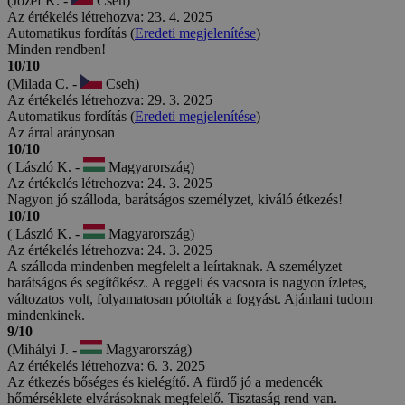
(Jozef K. -
Cseh)
Az értékelés létrehozva: 23. 4. 2025
Automatikus fordítás (
Eredeti megjelenítése
)
Minden rendben!
10/10
(Milada C. -
Cseh)
Az értékelés létrehozva: 29. 3. 2025
Automatikus fordítás (
Eredeti megjelenítése
)
Az árral arányosan
10/10
( László K. -
Magyarország)
Az értékelés létrehozva: 24. 3. 2025
Nagyon jó szálloda, barátságos személyzet, kiváló étkezés!
10/10
( László K. -
Magyarország)
Az értékelés létrehozva: 24. 3. 2025
A szálloda mindenben megfelelt a leírtaknak. A személyzet
barátságos és segítőkész. A reggeli és vacsora is nagyon ízletes,
változatos volt, folyamatosan pótolták a fogyást. Ajánlani tudom
mindenkinek.
9/10
(Mihályi J. -
Magyarország)
Az értékelés létrehozva: 6. 3. 2025
Az étkezés bőséges és kielégítő. A fürdő jó a medencék
hőmérséklete elvárásoknak megfelelő. Tisztaság rend van.