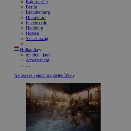
Bajorország
Berlin
Brandenburg
Düsseldorf
Fekete erdő
Hamburg
Hessen
Szászország
…
Hollandia
minden ajánlat
Amszterdam
…
Az összes ajánlat megjelenítése