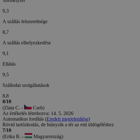
Személyzet
9,3
A szállás felszereltsége
8,7
A szállás elhelyezkedése
9,1
Ellátás
9,5
Szállodai szolgáltatások
8,8
8/10
(Zlata C. -
Cseh)
Az értékelés létrehozva: 14. 5. 2026
Automatikus fordítás (
Eredeti megjelenítése
)
Rövid tartózkodás, de hiányzik a tér az esti üldögéléshez
7/10
(Erika B. -
Magyarország)