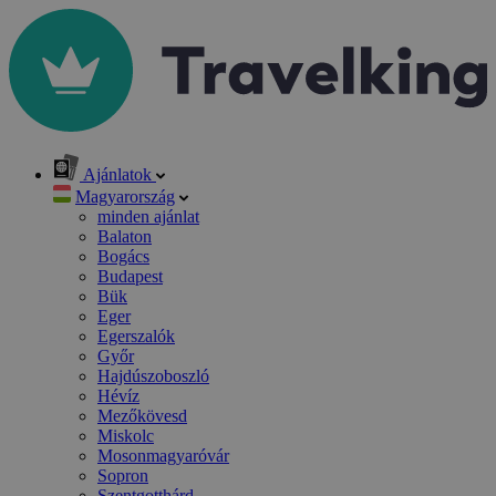
Ajánlatok
Magyarország
minden ajánlat
Balaton
Bogács
Budapest
Bük
Eger
Egerszalók
Győr
Hajdúszoboszló
Hévíz
Mezőkövesd
Miskolc
Mosonmagyaróvár
Sopron
Szentgotthárd