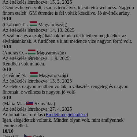
Az értékelés létrehozva: 15. 2. 2026
Csendes helyen volt, csodás termálvíz, kicsit retro wellness. Nagyon
finom etelek. GM étrendre is fel voltak készülve. Jó ár-érték arány.
9/10
(Csabáné T. -
Magyarország)
Az értékelés létrehozva: 14. 10. 2025
A szálloda és a szolgáltatások minden tekintetben megfeleltek az
elvárásainknak. A fürdőben a kinti medence vize nagyon forró volt.
9/10
(András O. -
Magyarország)
Az értékelés létrehozva: 1. 8. 2025
Rendben volt minden.
0/10
(Istvánné N. -
Magyarország)
Az értékelés létrehozva: 15. 5. 2025
Az ételek nagyon rendben voltak, a választék rengeteg és nagyon
finomak, e wellness is nagyon jó volt!
6/10
(Mária M. -
Szlovákia)
Az értékelés létrehozva: 27. 4. 2025
Automatikus fordítás (
Eredeti megjelenítése
)
Igen, elégedettek voltunk. Minden olyan volt, mint amilyennek
lennie kellett.
10/10