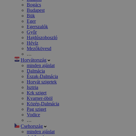
Bogács
Budapest
Bük
Eger
Egerszalók
Győr
Hajdúszoboszló
Hévíz
Mezőkövesd
…
Horvátország
minden ajánlat
Dalmácia
Észak-Dalmácia
Horvát szigetek
Isztria
Krk sziget
Kvarner-öböl
Közép-Dalmácia
Pag sziget
Vodice
…
Csehország
minden ajánlat