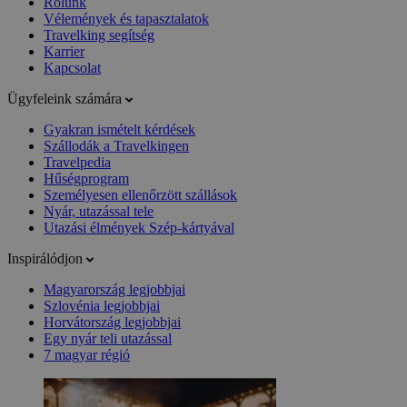
Rólunk
Vélemények és tapasztalatok
Travelking segítség
Karrier
Kapcsolat
Ügyfeleink számára
Gyakran ismételt kérdések
Szállodák a Travelkingen
Travelpedia
Hűségprogram
Személyesen ellenőrzött szállások
Nyár, utazással tele
Utazási élmények Szép-kártyával
Inspirálódjon
Magyarország legjobbjai
Szlovénia legjobbjai
Horvátország legjobbjai
Egy nyár teli utazással
7 magyar régió