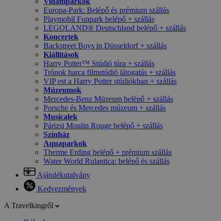
Vidámparkok
Europa-Park: Belépő és prémium szállás
Playmobil Funpark belépő + szállás
LEGOLAND® Deutschland belépő + szállás
Koncertek
Backstreet Boys in Düsseldorf + szállás
Kiállítások
Harry Potter™ Stúdió túra + szállás
Trónok harca filmstúdió látogatás + szállás
VIP est a Harry Potter stúdiókban + szállás
Múzeumok
Mercedes-Benz Múzeum belépő + szállás
Porsche és Mercedes múzeum + szállás
Musicalek
Párizsi Moulin Rouge belépő + szállás
Színház
Aquaparkok
Therme Erding belépő + prémium szállás
Water World Rulantica: belépő és szállás
Ajándékutalvány
Kedvezmények
A Travelkingről