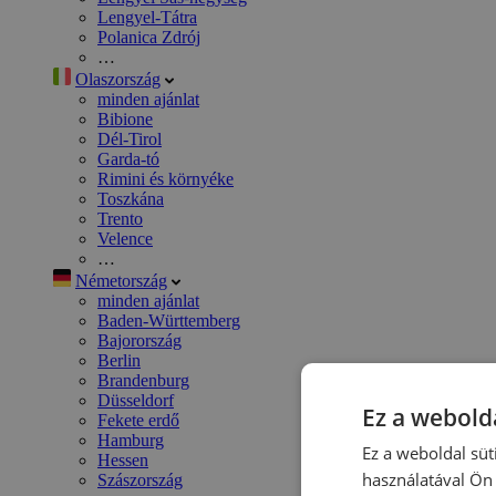
Lengyel-Tátra
Polanica Zdrój
…
Olaszország
minden ajánlat
Bibione
Dél-Tirol
Garda-tó
Rimini és környéke
Toszkána
Trento
Velence
…
Németország
minden ajánlat
Baden-Württemberg
Bajorország
Berlin
Brandenburg
Düsseldorf
Ez a webolda
Fekete erdő
Hamburg
Ez a weboldal süt
Hessen
használatával Ön 
Szászország