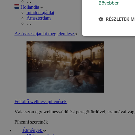
…
Bővebben
Hollandia
minden ajánlat
Amszterdam
RÉSZLETEK M
…
Az összes ajánlat megjelenítése
Feltöltő wellness pihenések
Válasszon egy wellness-üdülést pezsgőfürdővel, szaunával vagy
Pihenni szeretnék
Élmények