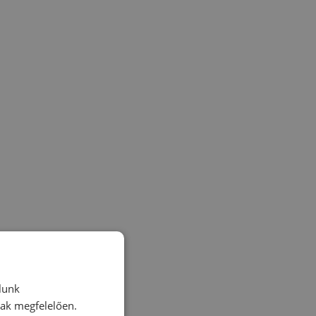
lunk
nak megfelelően.