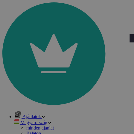
Ajánlatok
Magyarország
minden ajánlat
Balaton