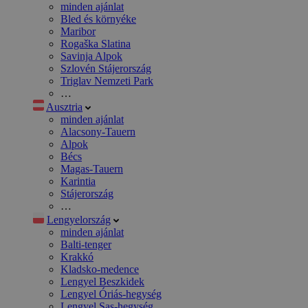
minden ajánlat
Bled és környéke
Maribor
Rogaška Slatina
Savinja Alpok
Szlovén Stájerország
Triglav Nemzeti Park
…
Ausztria
minden ajánlat
Alacsony-Tauern
Alpok
Bécs
Magas-Tauern
Karintia
Stájerország
…
Lengyelország
minden ajánlat
Balti-tenger
Krakkó
Kladsko-medence
Lengyel Beszkidek
Lengyel Óriás-hegység
Lengyel Sas-hegység