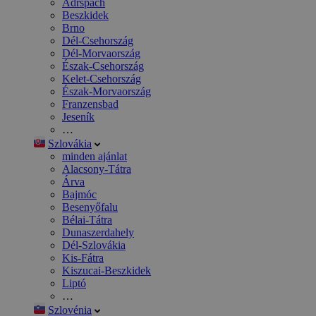
Adršpach
Beszkidek
Brno
Dél-Csehország
Dél-Morvaország
Észak-Csehország
Kelet-Csehország
Észak-Morvaország
Franzensbad
Jeseník
…
Szlovákia
minden ajánlat
Alacsony-Tátra
Árva
Bajmóc
Besenyőfalu
Bélai-Tátra
Dunaszerdahely
Dél-Szlovákia
Kis-Fátra
Kiszucai-Beszkidek
Liptó
…
Szlovénia