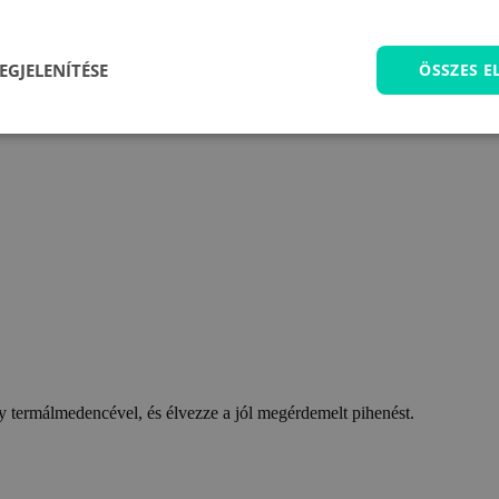
EGJELENÍTÉSE
ÖSSZES 
 termálmedencével, és élvezze a jól megérdemelt pihenést.