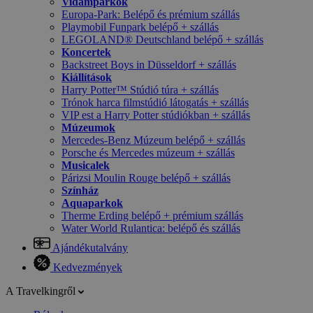
Vidámparkok
Europa-Park: Belépő és prémium szállás
Playmobil Funpark belépő + szállás
LEGOLAND® Deutschland belépő + szállás
Koncertek
Backstreet Boys in Düsseldorf + szállás
Kiállítások
Harry Potter™ Stúdió túra + szállás
Trónok harca filmstúdió látogatás + szállás
VIP est a Harry Potter stúdiókban + szállás
Múzeumok
Mercedes-Benz Múzeum belépő + szállás
Porsche és Mercedes múzeum + szállás
Musicalek
Párizsi Moulin Rouge belépő + szállás
Színház
Aquaparkok
Therme Erding belépő + prémium szállás
Water World Rulantica: belépő és szállás
Ajándékutalvány
Kedvezmények
A Travelkingről