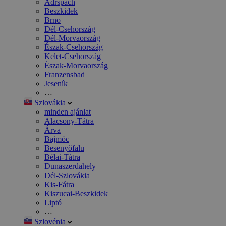
Adršpach
Beszkidek
Brno
Dél-Csehország
Dél-Morvaország
Észak-Csehország
Kelet-Csehország
Észak-Morvaország
Franzensbad
Jeseník
…
Szlovákia
minden ajánlat
Alacsony-Tátra
Árva
Bajmóc
Besenyőfalu
Bélai-Tátra
Dunaszerdahely
Dél-Szlovákia
Kis-Fátra
Kiszucai-Beszkidek
Liptó
…
Szlovénia