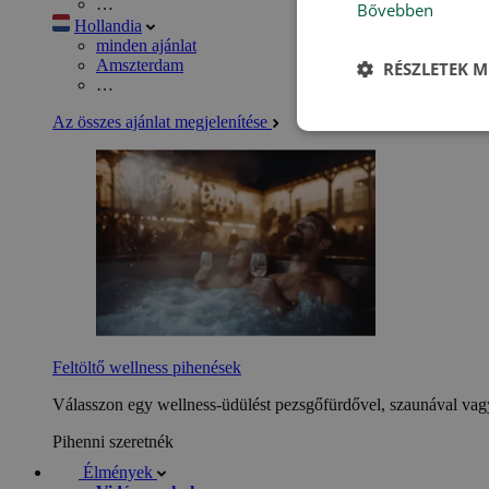
…
Bővebben
Hollandia
minden ajánlat
Amszterdam
RÉSZLETEK M
…
Az összes ajánlat megjelenítése
Feltöltő wellness pihenések
Válasszon egy wellness-üdülést pezsgőfürdővel, szaunával vagy
Pihenni szeretnék
Élmények