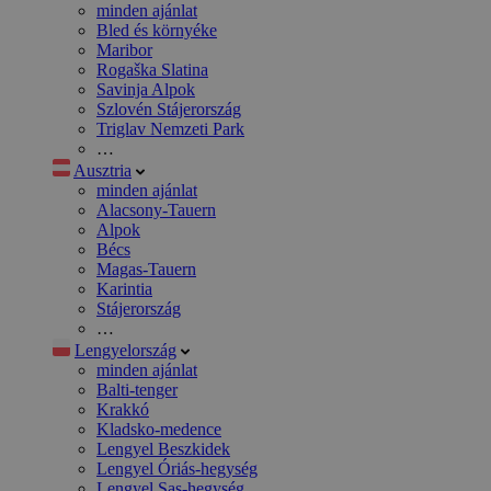
minden ajánlat
Bled és környéke
Maribor
Rogaška Slatina
Savinja Alpok
Szlovén Stájerország
Triglav Nemzeti Park
…
Ausztria
minden ajánlat
Alacsony-Tauern
Alpok
Bécs
Magas-Tauern
Karintia
Stájerország
…
Lengyelország
minden ajánlat
Balti-tenger
Krakkó
Kladsko-medence
Lengyel Beszkidek
Lengyel Óriás-hegység
Lengyel Sas-hegység