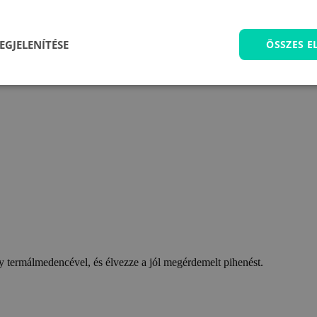
EGJELENÍTÉSE
ÖSSZES 
 termálmedencével, és élvezze a jól megérdemelt pihenést.