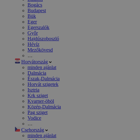
Bogács
Budapest
Bük
Eger
Egerszalók
Győr
Hajdúszoboszló
Hévíz
Mezőkövesd
…
Horvátország
minden ajánlat
Dalmácia
Észak-Dalmácia
Horvát szigetek
Isztria
Krk sziget
Kvarner-öböl
Közép-Dalmácia
Pag sziget
Vodice
…
Csehország
minden ajánlat