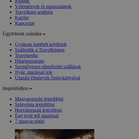
Rólunk
Vélemények és tapasztalatok
Travelking segítség
Karrier
Kapcsolat
Ügyfeleink számára
Gyakran ismételt kérdések
Szállodák a Travelkingen
Travelpedia
Hűségprogram
Személyesen ellenőrzött szállások
Nyár, utazással tele
Utazási élmények Szép-kártyával
Inspirálódjon
Magyarország legjobbjai
Szlovénia legjobbjai
Horvátország legjobbjai
Egy nyár teli utazással
7 magyar régió