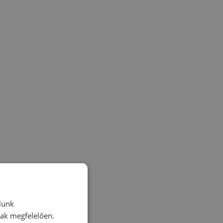
lunk
nak megfelelően.