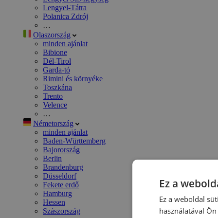
Lengyel-Tátra
Polanica Zdrój
…
Olaszország
minden ajánlat
Bibione
Dél-Tirol
Garda-tó
Rimini és környéke
Toszkána
Trento
Velence
…
Németország
minden ajánlat
Baden-Württemberg
Bajorország
Berlin
Brandenburg
Düsseldorf
Ez a webolda
Fekete erdő
Hamburg
Ez a weboldal süt
Hessen
használatával Ön 
Szászország