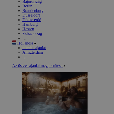
Bajorország
Berlin
Brandenburg
Düsseldorf
Fekete erdő
Hamburg
Hessen
Szászország
…
Hollandia
minden ajánlat
Amszterdam
…
Az összes ajánlat megjelenítése