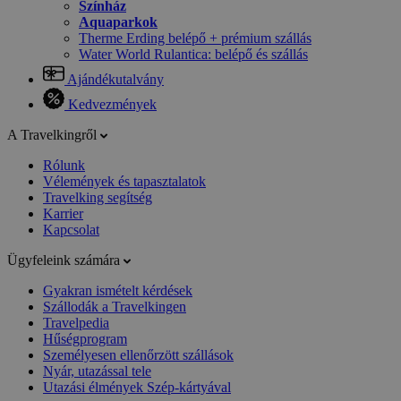
Színház
Aquaparkok
Therme Erding belépő + prémium szállás
Water World Rulantica: belépő és szállás
Ajándékutalvány
Kedvezmények
A Travelkingről
Rólunk
Vélemények és tapasztalatok
Travelking segítség
Karrier
Kapcsolat
Ügyfeleink számára
Gyakran ismételt kérdések
Szállodák a Travelkingen
Travelpedia
Hűségprogram
Személyesen ellenőrzött szállások
Nyár, utazással tele
Utazási élmények Szép-kártyával