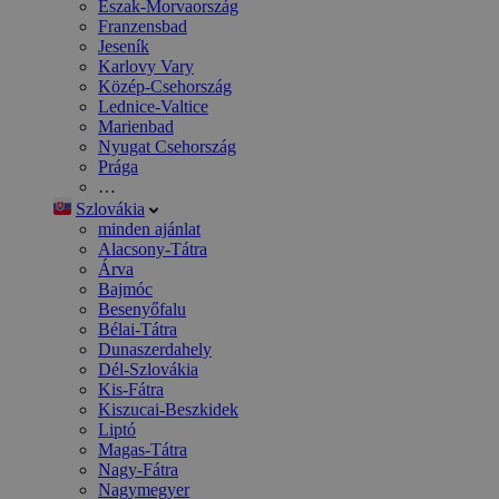
Észak-Morvaország
Franzensbad
Jeseník
Karlovy Vary
Közép-Csehország
Lednice-Valtice
Marienbad
Nyugat Csehország
Prága
…
Szlovákia
minden ajánlat
Alacsony-Tátra
Árva
Bajmóc
Besenyőfalu
Bélai-Tátra
Dunaszerdahely
Dél-Szlovákia
Kis-Fátra
Kiszucai-Beszkidek
Liptó
Magas-Tátra
Nagy-Fátra
Nagymegyer