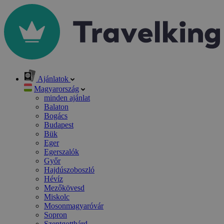
Ajánlatok
Magyarország
minden ajánlat
Balaton
Bogács
Budapest
Bük
Eger
Egerszalók
Győr
Hajdúszoboszló
Hévíz
Mezőkövesd
Miskolc
Mosonmagyaróvár
Sopron
Szentgotthárd