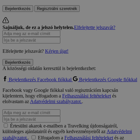
Bejelentkezés
Regisztrálni szeretnék
Sajnáljuk, de ez a jelszó helytelen.
Elfelejtette jelszavát?
Elfelejtette jelszavát?
Kérjen újat!
Bejelentkezés
A közösségi oldalán keresztül is bejelentkezhet:
Bejelentkezés Facebook fiókkal
Bejelentkezés Google fiókkal
Facebook vagy Google fiókkal való regisztrációm kapcsán
kijelentem, hogy elfogadom a
Felhasználási feltételeket
és
elolvastam az
Adatvédelmi szabályzatot.
.
Értesülni akarok e-mailben a Travelking újdonságairól,
különleges ajánlatairól és egyéb kedvezményeiről az
Adatvédelmi
szabályzatot.
.
Elfogadom a
Felhasználási feltételeket
és az