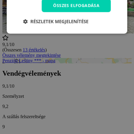
ÖSSZES ELFOGADÁSA
RÉSZLETEK MEGJELENÍTÉSE
9,1/10
(Összesen
13 értékelés
)
Összes vélemény megtekintése
Penzión Leštiny *** - mapa
Vendégvélemények
9,1/10
Személyzet
9,2
A szállás felszereltsége
9