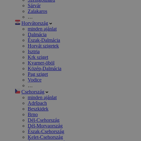
Sárvár
Zalakaros
…
Horvátország
minden ajánlat
Dalmácia
Észak-Dalmácia
Horvát szigetek
Isztria
Krk sziget
Kvarner-öböl
Közép-Dalmácia
Pag sziget
Vodice
…
Csehország
minden ajánlat
Adršpach
Beszkidek
Brno
Dél-Csehország
Dél-Morvaország
Észak-Csehország
Kelet-Csehország