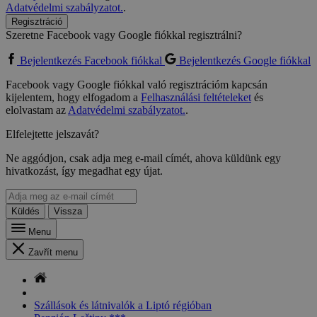
Adatvédelmi szabályzatot.
.
Regisztráció
Szeretne Facebook vagy Google fiókkal regisztrálni?
Bejelentkezés Facebook fiókkal
Bejelentkezés Google fiókkal
Facebook vagy Google fiókkal való regisztrációm kapcsán
kijelentem, hogy elfogadom a
Felhasználási feltételeket
és
elolvastam az
Adatvédelmi szabályzatot.
.
Elfelejtette jelszavát?
Ne aggódjon, csak adja meg e-mail címét, ahova küldünk egy
hivatkozást, így megadhat egy újat.
Küldés
Vissza
Menu
Zavřít menu
Szállások és látnivalók a Liptó régióban