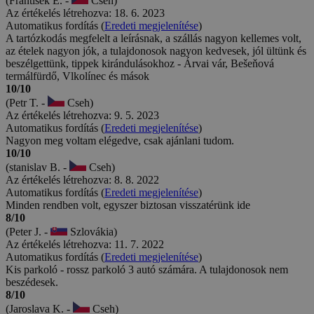
(František E. -
Cseh)
Az értékelés létrehozva: 18. 6. 2023
Automatikus fordítás (
Eredeti megjelenítése
)
A tartózkodás megfelelt a leírásnak, a szállás nagyon kellemes volt,
az ételek nagyon jók, a tulajdonosok nagyon kedvesek, jól ültünk és
beszélgettünk, tippek kirándulásokhoz - Árvai vár, Bešeňová
termálfürdő, Vlkolínec és mások
10/10
(Petr T. -
Cseh)
Az értékelés létrehozva: 9. 5. 2023
Automatikus fordítás (
Eredeti megjelenítése
)
Nagyon meg voltam elégedve, csak ajánlani tudom.
10/10
(stanislav B. -
Cseh)
Az értékelés létrehozva: 8. 8. 2022
Automatikus fordítás (
Eredeti megjelenítése
)
Minden rendben volt, egyszer biztosan visszatérünk ide
8/10
(Peter J. -
Szlovákia)
Az értékelés létrehozva: 11. 7. 2022
Automatikus fordítás (
Eredeti megjelenítése
)
Kis parkoló - rossz parkoló 3 autó számára. A tulajdonosok nem
beszédesek.
8/10
(Jaroslava K. -
Cseh)