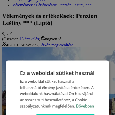
Penzión Leštiny ***
Vélemények és értékelések: Penzión Leštiny ***
Vélemények és értékelések: Penzión
Leštiny *** (Liptó)
9,1/10
(Összesen
13 értékelés
)
nagyon jó
026 01, Szlovákia (
Térkép megjelenítése
)
Ez a weboldal sütiket használ
Ez a weboldal sütiket használ a
felhasználói élmény javítása érdekében. A
weboldalunk használatával Ön hozzájárul
az összes süti használatához, a Cookie
szabályzatunknak megfelelően.
Bővebben