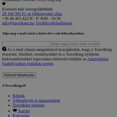
Közösen már összegyüjtöttünk
28 106 505 Ft -ot jótékonysági célra
.
+36 46 463 422
H - P: 8:00 - 16:30
info@travelking.hu
További elérhetőségek
Adja meg e-mail címét a hírlevélre való feliratkozáshoz
Az e-mail címem megadásával hozzájárulok, hogy a Travelking
részemre, hírekkel, eseményekkel és a Travelking nyújtotta
kedvezményekkel kapcsolatos hírlevelet küldjön az
Adatvédelmi
Szabályzatban foglaltak szerint
.
Hírlevél feliratkozás
A Travelkingről
Rólunk
Vélemények és tapasztalatok
Travelking segítség
Karrier
Kapcsolat