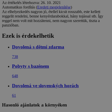
Az értékelés létrehozva: 26. 10. 2021
Automatikus fordítás (
Eredeti megjelenítése
)
Az elhelyezkedés nagyon jó, étellel kicsit rosszabb, este kellett
reggelit rendelni, benne kenyérdarabokkal, hány tojással stb. Így
reggel nem volt mit hozzátenni, nem nagyon szerettük, tiszta a
panzióban.
Ezek is érdekelhetik
Dovolená s dětmi zdarma
738
Pobyty s bazénem
648
Dovolená ve slovenských horách
61
Hasonló ajánlatok a környéken