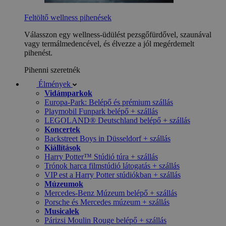
Feltöltő wellness pihenések
Válasszon egy wellness-üdülést pezsgőfürdővel, szaunával
vagy termálmedencével, és élvezze a jól megérdemelt
pihenést.
Pihenni szeretnék
Élmények
Vidámparkok
Europa-Park: Belépő és prémium szállás
Playmobil Funpark belépő + szállás
LEGOLAND® Deutschland belépő + szállás
Koncertek
Backstreet Boys in Düsseldorf + szállás
Kiállítások
Harry Potter™ Stúdió túra + szállás
Trónok harca filmstúdió látogatás + szállás
VIP est a Harry Potter stúdiókban + szállás
Múzeumok
Mercedes-Benz Múzeum belépő + szállás
Porsche és Mercedes múzeum + szállás
Musicalek
Párizsi Moulin Rouge belépő + szállás