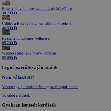
Besenyőfalvi pihenés az aquapark közelében
38 790 Ft
Üdülés a Besenyőfalvi termálfürdő közelében
46 590 Ft
Rózsahegyi pihenés wellnessel
85 290 Ft
Wellness pihenés a Nagy-Fátrában
85 690 Ft
Legnépszerűbb ajánlataink
Nem választott?
Vessen egy pillantást más nagyszerű ajánlatokra!
További ajánlatok
Gyakran ismételt kérdések