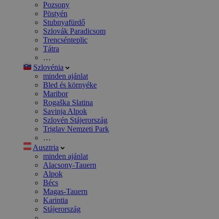
Pozsony
Pöstyén
Stubnyafürdő
Szlovák Paradicsom
Trencsénteplic
Tátra
…
Szlovénia
minden ajánlat
Bled és környéke
Maribor
Rogaška Slatina
Savinja Alpok
Szlovén Stájerország
Triglav Nemzeti Park
…
Ausztria
minden ajánlat
Alacsony-Tauern
Alpok
Bécs
Magas-Tauern
Karintia
Stájerország
…