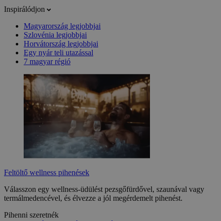
Inspirálódjon
Magyarország legjobbjai
Szlovénia legjobbjai
Horvátország legjobbjai
Egy nyár teli utazással
7 magyar régió
Feltöltő wellness pihenések
Válasszon egy wellness-üdülést pezsgőfürdővel, szaunával vagy
termálmedencével, és élvezze a jól megérdemelt pihenést.
Pihenni szeretnék