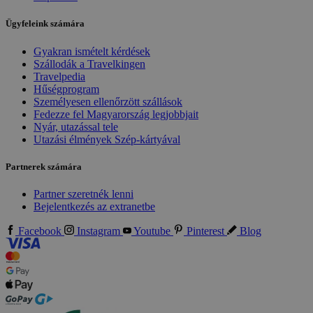
Ügyfeleink számára
Gyakran ismételt kérdések
Szállodák a Travelkingen
Travelpedia
Hűségprogram
Személyesen ellenőrzött szállások
Fedezze fel Magyarország legjobbjait
Nyár, utazással tele
Utazási élmények Szép-kártyával
Partnerek számára
Partner szeretnék lenni
Bejelentkezés az extranetbe
Facebook
Instagram
Youtube
Pinterest
Blog