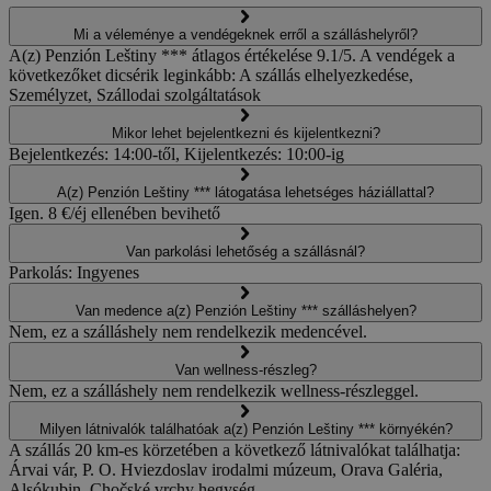
Mi a véleménye a vendégeknek erről a szálláshelyről?
A(z) Penzión Leštiny *** átlagos értékelése 9.1/5. A vendégek a
következőket dicsérik leginkább: A szállás elhelyezkedése,
Személyzet, Szállodai szolgáltatások
Mikor lehet bejelentkezni és kijelentkezni?
Bejelentkezés: 14:00-től, Kijelentkezés: 10:00-ig
A(z) Penzión Leštiny *** látogatása lehetséges háziállattal?
Igen. 8 €/éj ellenében bevihető
Van parkolási lehetőség a szállásnál?
Parkolás: Ingyenes
Van medence a(z) Penzión Leštiny *** szálláshelyen?
Nem, ez a szálláshely nem rendelkezik medencével.
Van wellness-részleg?
Nem, ez a szálláshely nem rendelkezik wellness-részleggel.
Milyen látnivalók találhatóak a(z) Penzión Leštiny *** környékén?
A szállás 20 km-es körzetében a következő látnivalókat találhatja:
Árvai vár, P. O. Hviezdoslav irodalmi múzeum, Orava Galéria,
Alsókubin, Chočské vrchy hegység