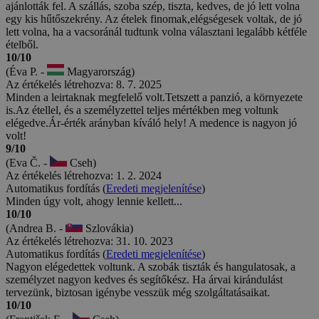
ajánlották fel. A szállás, szoba szép, tiszta, kedves, de jó lett volna
egy kis hűtőszekrény. Az ételek finomak,elégségesek voltak, de jó
lett volna, ha a vacsoránál tudtunk volna választani legalább kétféle
ételből.
10/10
(Éva P. -
Magyarország)
Az értékelés létrehozva: 8. 7. 2025
Minden a leirtaknak megfelelő volt.Tetszett a panzió, a környezete
is.Az étellel, és a személyzettel teljes mértékben meg voltunk
elégedve.Ár-érték arányban kíváló hely! A medence is nagyon jó
volt!
9/10
(Eva Č. -
Cseh)
Az értékelés létrehozva: 1. 2. 2024
Automatikus fordítás (
Eredeti megjelenítése
)
Minden úgy volt, ahogy lennie kellett...
10/10
(Andrea B. -
Szlovákia)
Az értékelés létrehozva: 31. 10. 2023
Automatikus fordítás (
Eredeti megjelenítése
)
Nagyon elégedettek voltunk. A szobák tiszták és hangulatosak, a
személyzet nagyon kedves és segítőkész. Ha árvai kirándulást
tervezünk, biztosan igénybe vesszük még szolgáltatásaikat.
10/10