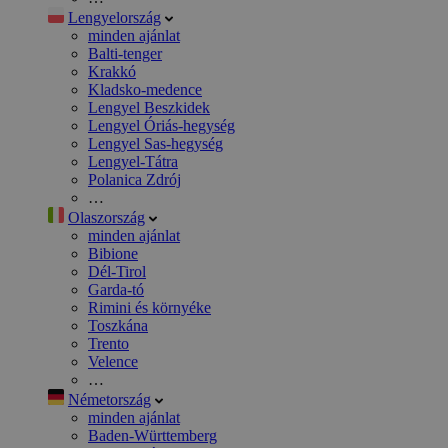
Lengyelország
minden ajánlat
Balti-tenger
Krakkó
Kladsko-medence
Lengyel Beszkidek
Lengyel Óriás-hegység
Lengyel Sas-hegység
Lengyel-Tátra
Polanica Zdrój
…
Olaszország
minden ajánlat
Bibione
Dél-Tirol
Garda-tó
Rimini és környéke
Toszkána
Trento
Velence
…
Németország
minden ajánlat
Baden-Württemberg