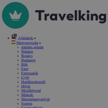
Ajánlatok
Magyarország
minden ajánlat
Balaton
Bogács
Budapest
Bük
Eger
Egerszalók
Győr
Hajdúszoboszló
Hévíz
Mezőkövesd
Miskolc
Mosonmagyaróvár
Sopron
Szentgotthárd