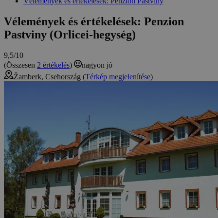
Vélemények és értékelések: Penzion Pastviny
Vélemények és értékelések: Penzion
Pastviny (Orlicei-hegység)
9,5/10
(Összesen
2 értékelés
)
nagyon jó
Žamberk, Csehország (
Térkép megjelenítése
)