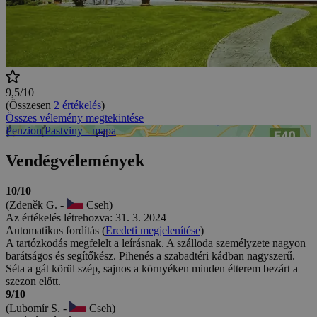
9,5/10
(Összesen
2 értékelés
)
Összes vélemény megtekintése
Penzion Pastviny - mapa
Vendégvélemények
10/10
(Zdeněk G. -
Cseh)
Az értékelés létrehozva: 31. 3. 2024
Automatikus fordítás (
Eredeti megjelenítése
)
A tartózkodás megfelelt a leírásnak. A szálloda személyzete nagyon
barátságos és segítőkész. Pihenés a szabadtéri kádban nagyszerű.
Séta a gát körül szép, sajnos a környéken minden étterem bezárt a
szezon előtt.
9/10
(Lubomír S. -
Cseh)