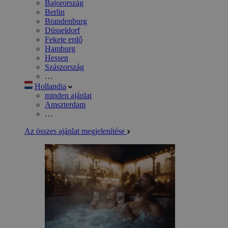
Bajorország
Berlin
Brandenburg
Düsseldorf
Fekete erdő
Hamburg
Hessen
Szászország
…
Hollandia
minden ajánlat
Amszterdam
…
Az összes ajánlat megjelenítése