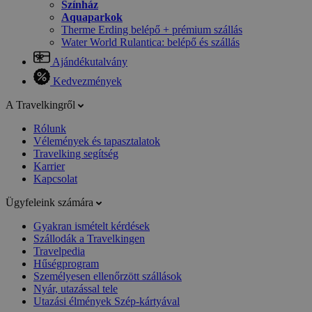
Színház
Aquaparkok
Therme Erding belépő + prémium szállás
Water World Rulantica: belépő és szállás
Ajándékutalvány
Kedvezmények
A Travelkingről
Rólunk
Vélemények és tapasztalatok
Travelking segítség
Karrier
Kapcsolat
Ügyfeleink számára
Gyakran ismételt kérdések
Szállodák a Travelkingen
Travelpedia
Hűségprogram
Személyesen ellenőrzött szállások
Nyár, utazással tele
Utazási élmények Szép-kártyával