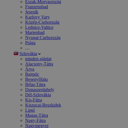
Észak-Morvaország
Franzensbad
Jeseník
Karlovy Vary
Közép-Csehország
Lednice-Valtice
Marienbad
Nyugat Csehország
Prága
…
Szlovákia
minden ajánlat
Alacsony-Tátra
Árva
Bajmóc
Besenyőfalu
Bélai-Tátra
Dunaszerdahely
Dél-Szlovákia
Kis-Fátra
Kiszucai-Beszkidek
Liptó
Magas-Tátra
Nagy-Fátra
Nagymegyer