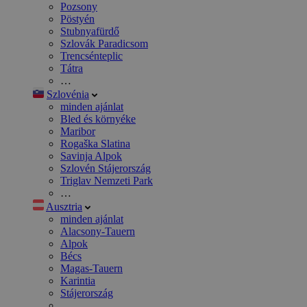
Pozsony
Pöstyén
Stubnyafürdő
Szlovák Paradicsom
Trencsénteplic
Tátra
…
Szlovénia
minden ajánlat
Bled és környéke
Maribor
Rogaška Slatina
Savinja Alpok
Szlovén Stájerország
Triglav Nemzeti Park
…
Ausztria
minden ajánlat
Alacsony-Tauern
Alpok
Bécs
Magas-Tauern
Karintia
Stájerország
…