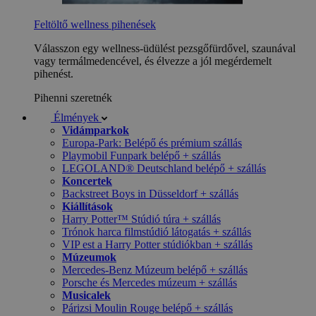
Feltöltő wellness pihenések
Válasszon egy wellness-üdülést pezsgőfürdővel, szaunával
vagy termálmedencével, és élvezze a jól megérdemelt
pihenést.
Pihenni szeretnék
Élmények
Vidámparkok
Europa-Park: Belépő és prémium szállás
Playmobil Funpark belépő + szállás
LEGOLAND® Deutschland belépő + szállás
Koncertek
Backstreet Boys in Düsseldorf + szállás
Kiállítások
Harry Potter™ Stúdió túra + szállás
Trónok harca filmstúdió látogatás + szállás
VIP est a Harry Potter stúdiókban + szállás
Múzeumok
Mercedes-Benz Múzeum belépő + szállás
Porsche és Mercedes múzeum + szállás
Musicalek
Párizsi Moulin Rouge belépő + szállás