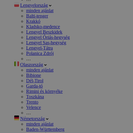
Lengyelország
minden ajánlat
Balti-tenger
Krakkó
Kladsko-medence
Lengyel Beszkidek
Lengyel Óriás-hegység
Lengyel Sas-hegység
Lengyel-Tátra
Polanica Zdrój
…
Olaszország
minden ajánlat
Bibione
Dél-Tirol
Garda-tó
Rimini és környéke
Toszkána
Trento
Velence
…
Németország
minden ajánlat
Baden-Württemberg