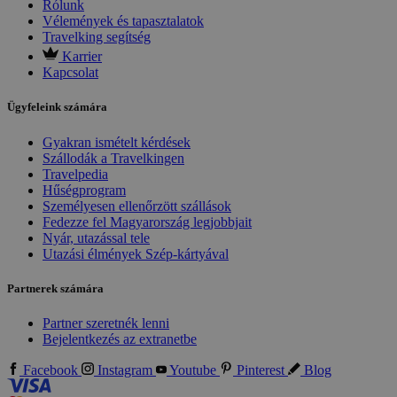
Rólunk
Vélemények és tapasztalatok
Travelking segítség
Karrier
Kapcsolat
Ügyfeleink számára
Gyakran ismételt kérdések
Szállodák a Travelkingen
Travelpedia
Hűségprogram
Személyesen ellenőrzött szállások
Fedezze fel Magyarország legjobbjait
Nyár, utazással tele
Utazási élmények Szép-kártyával
Partnerek számára
Partner szeretnék lenni
Bejelentkezés az extranetbe
Facebook
Instagram
Youtube
Pinterest
Blog