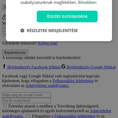
szabályzatunknak megfelelően.
Bővebben
Bejelentkezés
Regisztrálni szeretnék
ÖSSZES ELFOGADÁSA
Sajnáljuk, de ez a jelszó helytelen.
Elfelejtette jelszavát?
RÉSZLETEK MEGJELENÍTÉSE
Elfelejtette jelszavát?
Kérjen újat!
Bejelentkezés
A közösségi oldalán keresztül is bejelentkezhet:
Bejelentkezés Facebook fiókkal
Bejelentkezés Google fiókkal
Facebook vagy Google fiókkal való regisztrációm kapcsán
kijelentem, hogy elfogadom a
Felhasználási feltételeket
és
elolvastam az
Adatvédelmi szabályzatot.
.
Értesülni akarok e-mailben a Travelking újdonságairól,
különleges ajánlatairól és egyéb kedvezményeiről az
Adatvédelmi
szabályzatot.
.
Elfogadom a
Felhasználási feltételeket
és az