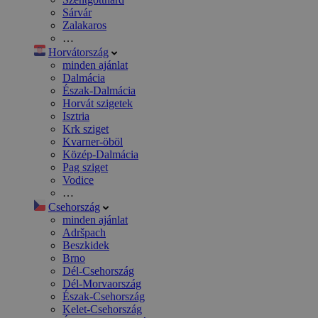
Sárvár
Zalakaros
…
Horvátország
minden ajánlat
Dalmácia
Észak-Dalmácia
Horvát szigetek
Isztria
Krk sziget
Kvarner-öböl
Közép-Dalmácia
Pag sziget
Vodice
…
Csehország
minden ajánlat
Adršpach
Beszkidek
Brno
Dél-Csehország
Dél-Morvaország
Észak-Csehország
Kelet-Csehország