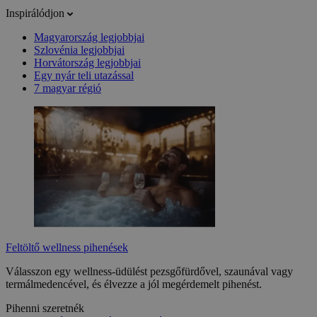
Inspirálódjon
Magyarország legjobbjai
Szlovénia legjobbjai
Horvátország legjobbjai
Egy nyár teli utazással
7 magyar régió
Feltöltő wellness pihenések
Válasszon egy wellness-üdülést pezsgőfürdővel, szaunával vagy
termálmedencével, és élvezze a jól megérdemelt pihenést.
Pihenni szeretnék