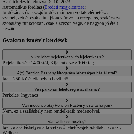
Az értékelés létrehozva: 6. 10. 2023
Automatikus fordítás (
Eredeti megjelenítése
)
fürdőkádak és pezsgőfürdők már nem voltak elérhetők. a
személyzetnél csak a tulajdonos úr volt a recepciós, szakács és
szobalány funkcióban. csak a szezon vége, de nagyon jó ételt
készített
Gyakran ismételt kérdések
Mikor lehet bejelentkezni és kijelentkezni?
Bejelentkezés: 14:00-től, Kijelentkezés: 10:00-ig
A(z) Penzion Pastviny látogatása lehetséges háziállattal?
Igen. 250 Kč/éj ellenében bevihető
Van parkolási lehetőség a szállásnál?
Parkolás: Ingyenes
Van medence a(z) Penzion Pastviny szálláshelyen?
Nem, ez a szálláshely nem rendelkezik medencével.
Van wellness-részleg?
Igen, a szálláshelyen a következő lehetőségek adottak: Jacuzzi,
Wellness.