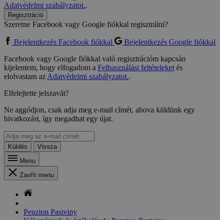
Adatvédelmi szabályzatot.
.
Regisztráció
Szeretne Facebook vagy Google fiókkal regisztrálni?
Bejelentkezés Facebook fiókkal
Bejelentkezés Google fiókkal
Facebook vagy Google fiókkal való regisztrációm kapcsán
kijelentem, hogy elfogadom a
Felhasználási feltételeket
és
elolvastam az
Adatvédelmi szabályzatot.
.
Elfelejtette jelszavát?
Ne aggódjon, csak adja meg e-mail címét, ahova küldünk egy
hivatkozást, így megadhat egy újat.
Küldés
Vissza
Menu
Zavřít menu
Penzion Pastviny