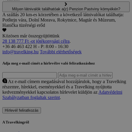
Milyen látnivalók találhatóak a(z) Penzion Pastviny környékén?
A szállás 20 km-es körzetében a következő látnivalókat találhatja:
Potštejn vára, Dolní Morava, Rokytnice, Magtár és Múzeum,
Hanička tüzérségi erőd
Közösen már összegyüjtöttünk
28 138 777 Ft -ot jótékonysági célra
.
+36 46 463 422
H - P: 8:00 - 16:30
info@travelking.hu
További elérhetőségek
Adja meg e-mail címét a hírlevélre való feliratkozáshoz
Az e-mail címem megadásával hozzájárulok, hogy a Travelking
részemre, hírekkel, eseményekkel és a Travelking nyújtotta
kedvezményekkel kapcsolatos hírlevelet küldjön az
Adatvédelmi
Szabályzatban foglaltak szerint
.
Hírlevél feliratkozás
A Travelkingről