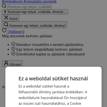
Bejelentkezés
Regisztrálni szeretnék
Keressen egy helyet, szállodát, élményt...
Közel
Keressen egy helyet, szállodát, élményt
Oblíbené
0
Még nincsenek kedvenc ajánlatai.
Bármikor visszatérhet a mentett ajánlatokhoz
Egy helyen megtalálhatja kedvenc ajánlatait
Értesítéseket kaphat az ajánlatok változásairól
Uživatel
Bejelentkezés
Ez a weboldal sütiket használ
Regisztrálni szeretnék
Ez a weboldal sütiket használ a
Jelentkezzen be és használja ki a Travelking minden előnyét.
felhasználói élmény javítása érdekében. A
Hűségpontok gyűjtése
weboldalunk használatával Ön hozzájárul
Kedvenc ajánlatok elmentése
az összes süti használatához, a Cookie
Vásárlások áttekintése